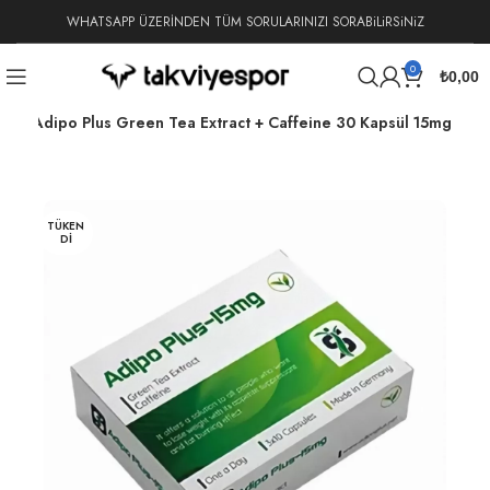
WHATSAPP ÜZERİNDEN TÜM SORULARINIZI SORABiLiRSiNiZ
0
₺
0,00
ler
Adipo Plus Green Tea Extract + Caffeine 30 Kapsül 15mg
TÜKEN
DI