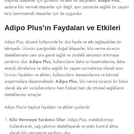
ulaşmak isteyenler için güvenilir ve etkili bir seçenektir.
Adipo Plus
,
sadece kilo vermek isteyenler için değil, aynı zamanda sağlıklı bir yaşam
tarzı benimsemek isteyenler için de uygundur.
Adipo Plus’ın Faydaları ve Etkileri
Adipo Plus, düzenli kullanımda bir dizi fayda ve etki sağlayabilen bir
takviyedir. Ürünün içeriğindeki doğal bileşenler, kilo verme sürecini
desteklemenin yanı sıra genel sağlık ve zindelik seviyesini artırmaya
yardımcı olur.
Adipo Plus
, kullanıcıların daha iyi hissetmelerine, daha
enerjik olmalarına ve daha sağlıklı bir yaşam sürmelerine olanak tanır.
Ürünün faydaları ve etkileri, kullanıcıların deneyimlerine ve bilimsel
araştırmalara dayanmaktadır.
Adipo Plus
, kilo verme sürecini bir bütün
olarak ele alır ve kullanıcıların hem fiziksel hem de zihinsel sağlıklarını
desteklemeyi amaçlar.
Adipo Plus’ın başlıca faydaları ve etkileri şunlardır:
Kilo Vermeye Yardımcı Olur:
Adipo Plus, metabolizmayı
hızlandırarak, yağ yakımını destekleyerek ve iştahı kontrol altına
alarak kilo vermenize yardımcı olur.