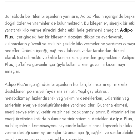
Bu tabloda belirtilen bileşenlerin yanı sıra, Adipo Plus’ın içeriğinde başka
doğal özler ve vitaminler de bulunmaktadır. Bu bileşenler, sinerjik bir etki
yaratarak kilo verme sürecini daha etkili hale getirmeyi amaçlar.
Adipo
Plus
, içeriğindeki her bir bileşenin dozajını dikkatlice ayarlayarak,
kullanıcıların güvenli ve etkili bir şekilde kilo vermelerine yardımcı olmayı
hedefler. Ürünün içeriği, bağımsız laboratuvarlar tarafından düzenli
olarak test edilmekte ve kalite kontrol süreçlerinden geçmektedir.
Adipo
Plus
, şeffaf ve güvenilir içeriğiyle kullanıcıların güvenini kazanmayı
amaçlar.
Adipo Plus’ın içeriğindeki bileşenlerin her biri, bilimsel araştırmalarla
desteklenen potansiyel faydalara sahiptir. Yeşil çay ekstresi,
metabolizmayı hızlandırarak yağ yakımını desteklerken, L-Karnitin yağ
asitlerinin enerjiye dönüştürülmesine yardımcı olur. Guarana ekstresi,
enerji seviyelerini yükseltir ve zihinsel odaklanmayı artırır. B vitaminleri ise
enerji üretimine katkıda bulunur ve sinir sistemini destekler.
Adipo Plus
,
bu bileşenlerin kombinasyonu sayesinde kullanıcılarına kapsamlı bir kilo
verme desteği sunmayı amaçlar. Ürünün içeriği, sağlıklı ve sürdürülebilir
bir kilo verme süreci için ideal bir seçenektir.