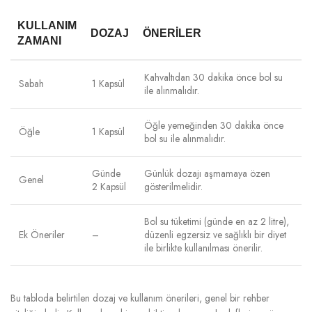
KULLANIM
DOZAJ
ÖNERILER
ZAMANI
Kahvaltıdan 30 dakika önce bol su
Sabah
1 Kapsül
ile alınmalıdır.
Öğle yemeğinden 30 dakika önce
Öğle
1 Kapsül
bol su ile alınmalıdır.
Günde
Günlük dozajı aşmamaya özen
Genel
2 Kapsül
gösterilmelidir.
Bol su tüketimi (günde en az 2 litre),
Ek Öneriler
–
düzenli egzersiz ve sağlıklı bir diyet
ile birlikte kullanılması önerilir.
Bu tabloda belirtilen dozaj ve kullanım önerileri, genel bir rehber