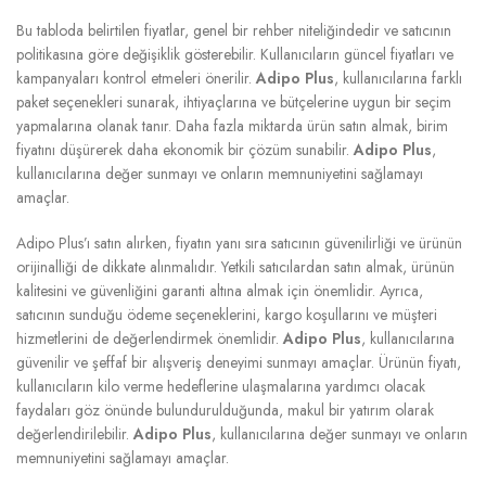
Bu tabloda belirtilen fiyatlar, genel bir rehber niteliğindedir ve satıcının
politikasına göre değişiklik gösterebilir. Kullanıcıların güncel fiyatları ve
kampanyaları kontrol etmeleri önerilir.
Adipo Plus
, kullanıcılarına farklı
paket seçenekleri sunarak, ihtiyaçlarına ve bütçelerine uygun bir seçim
yapmalarına olanak tanır. Daha fazla miktarda ürün satın almak, birim
fiyatını düşürerek daha ekonomik bir çözüm sunabilir.
Adipo Plus
,
kullanıcılarına değer sunmayı ve onların memnuniyetini sağlamayı
amaçlar.
Adipo Plus’ı satın alırken, fiyatın yanı sıra satıcının güvenilirliği ve ürünün
orijinalliği de dikkate alınmalıdır. Yetkili satıcılardan satın almak, ürünün
kalitesini ve güvenliğini garanti altına almak için önemlidir. Ayrıca,
satıcının sunduğu ödeme seçeneklerini, kargo koşullarını ve müşteri
hizmetlerini de değerlendirmek önemlidir.
Adipo Plus
, kullanıcılarına
güvenilir ve şeffaf bir alışveriş deneyimi sunmayı amaçlar. Ürünün fiyatı,
kullanıcıların kilo verme hedeflerine ulaşmalarına yardımcı olacak
faydaları göz önünde bulundurulduğunda, makul bir yatırım olarak
değerlendirilebilir.
Adipo Plus
, kullanıcılarına değer sunmayı ve onların
memnuniyetini sağlamayı amaçlar.