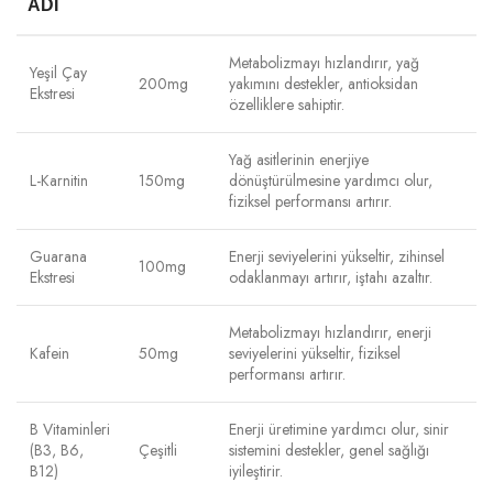
ADI
Metabolizmayı hızlandırır, yağ
Yeşil Çay
200mg
yakımını destekler, antioksidan
Ekstresi
özelliklere sahiptir.
Yağ asitlerinin enerjiye
L-Karnitin
150mg
dönüştürülmesine yardımcı olur,
fiziksel performansı artırır.
Guarana
Enerji seviyelerini yükseltir, zihinsel
100mg
Ekstresi
odaklanmayı artırır, iştahı azaltır.
Metabolizmayı hızlandırır, enerji
Kafein
50mg
seviyelerini yükseltir, fiziksel
performansı artırır.
B Vitaminleri
Enerji üretimine yardımcı olur, sinir
(B3, B6,
Çeşitli
sistemini destekler, genel sağlığı
B12)
iyileştirir.