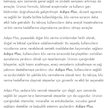
kalmayıp, aynı zamanda genel sağlık ve zindelik seviyesini artırmayı da
amaçlar. Ürünün formülü, bilimsel araştırmalar ve kullanıcı geri
bildirimleri doğrultusunda geliştirilmiştir.
Adipo Plus
, düzenli egzersiz
ve sağlıklı bir diyetle birlikte kullanıldığında, kilo verme sürecini daha
etkili hale getirebilir. Bu takviye, kullanıcıların daha enerjik hissetmelerine
ve kilo verme hedeflerine ulaşmalarına yardımcı olmayı amaçlar.
Adipo Plus, piyasadaki diğer kilo verme ürünlerinden farklı olarak,
doğal ve bitkisel içeriklere odaklanmaktadır. Bu sayede, kullanıcıların
vücutlarına zarar verebilecek sentetik maddelerden kaçınmaları sağlanır.
Adipo Plus
, kullanıcıların kilo verme sürecinde karşılaştıkları zorlukları
aşmalarına yardımcı olmak için tasarlanmıştır. Ürünün içeriğindeki
bileşenler, açlık hissini azaltmaya, enerji seviyelerini yükseltmeye ve yağ
yakımını desteklemeye yardımcı olur.
Adipo Plus
, kullanıcıların sağlıklı
ve sürdürülebilir bir şekilde kilo vermelerine olanak tanır. Bu takviye, kilo
verme hedeflerine ulaşmak isteyenler için güvenilir ve etkili bir seçenektir.
Adipo Plus, sadece kilo vermek isteyenler için değil, aynı zamanda
sağlıklı bir yaşam tarzı benimsemek isteyenler için de uygundur. Ürünün
içeriğindeki vitaminler, mineraller ve antioksidanlar, vücudun genel
sağlığını destekler ve bağışıklık sistemini güçlendirir.
Adipo Plus
,