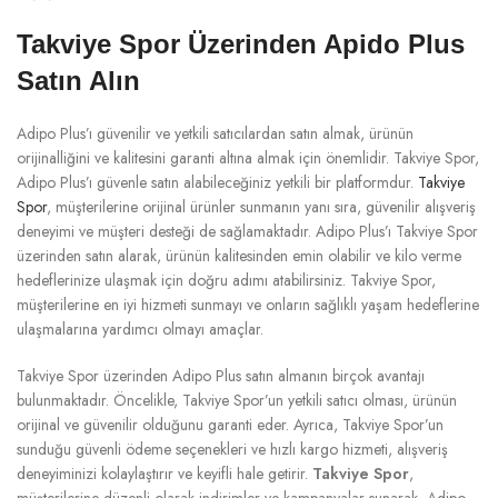
Takviye Spor Üzerinden Apido Plus
Satın Alın
Adipo Plus’ı güvenilir ve yetkili satıcılardan satın almak, ürünün
orijinalliğini ve kalitesini garanti altına almak için önemlidir. Takviye Spor,
Adipo Plus’ı güvenle satın alabileceğiniz yetkili bir platformdur.
Takviye
Spor
, müşterilerine orijinal ürünler sunmanın yanı sıra, güvenilir alışveriş
deneyimi ve müşteri desteği de sağlamaktadır. Adipo Plus’ı Takviye Spor
üzerinden satın alarak, ürünün kalitesinden emin olabilir ve kilo verme
hedeflerinize ulaşmak için doğru adımı atabilirsiniz. Takviye Spor,
müşterilerine en iyi hizmeti sunmayı ve onların sağlıklı yaşam hedeflerine
ulaşmalarına yardımcı olmayı amaçlar.
Takviye Spor üzerinden Adipo Plus satın almanın birçok avantajı
bulunmaktadır. Öncelikle, Takviye Spor’un yetkili satıcı olması, ürünün
orijinal ve güvenilir olduğunu garanti eder. Ayrıca, Takviye Spor’un
sunduğu güvenli ödeme seçenekleri ve hızlı kargo hizmeti, alışveriş
deneyiminizi kolaylaştırır ve keyifli hale getirir.
Takviye Spor
,
müşterilerine düzenli olarak indirimler ve kampanyalar sunarak, Adipo