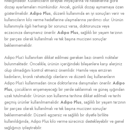
niteliğindedir. Kullanıcıların bireysel ihtiyaçlarına ve hedeflerine göre
dozajı ayarlamaları mümkündür. Ancak, günlük dozajı aşmamaya özen
gösterilmelidir.
Adipo Plus
, düzenli kullanımda en iyi sonuçları verir ve
kullanıcıların kilo verme hedeflerine ulaşmalarına yardımcı olur. Ürünün
kullanımıyla ilgili herhangi bir sorunuz varsa, doktorunuza veya
eczacınıza danışmanız önerilir.
Adipo Plus
, sağlıklı bir yaşam tarzının
bir parçası olarak kullanılmalı ve tek başına mucizevi sonuçlar
beklenmemelidir.
Adipo Plus’ı kullanırken dikkat edilmesi gereken bazı önemli noktalar
bulunmaktadır. Öncelikle, ürünün içeriğindeki bileşenlere karşı alerjiniz
olup olmadığını kontrol etmeniz önemlidir. Hamile veya emziren
kadınların, kronik rahatsızlığı olanların ve düzenli ilaç kullananların
Adipo Plus’ı kullanmadan önce doktorlarına danışmaları önerilir.
Adipo
Plus
, çocukların erişemeyeceği bir yerde saklanmalı ve güneş ışığından
uzak tutulmalıdır. Ürünün son kullanma tarihine dikkat edilmeli ve tarihi
geçmiş ürünler kullanılmamalıdır.
Adipo Plus
, sağlıklı bir yaşam tarzının
bir parçası olarak kullanılmalı ve tek başına mucizevi sonuçlar
beklenmemelidir. Düzenli egzersiz ve sağlıklı bir diyetle birlikte
kullanıldığında, Adipo Plus kilo verme sürecinizi destekleyebilir ve genel
sağlığınızı iyileştirebilir.