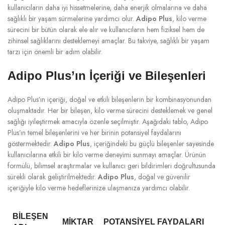
kullanıcıların daha iyi hissetmelerine, daha enerjik olmalarına ve daha
sağlıklı bir yaşam sürmelerine yardımcı olur.
Adipo Plus
, kilo verme
sürecini bir bütün olarak ele alır ve kullanıcıların hem fiziksel hem de
zihinsel sağlıklarını desteklemeyi amaçlar. Bu takviye, sağlıklı bir yaşam
tarzı için önemli bir adım olabilir.
Adipo Plus’ın İçeriği ve Bileşenleri
Adipo Plus’ın içeriği, doğal ve etkili bileşenlerin bir kombinasyonundan
oluşmaktadır. Her bir bileşen, kilo verme sürecini desteklemek ve genel
sağlığı iyileştirmek amacıyla özenle seçilmiştir. Aşağıdaki tablo, Adipo
Plus’ın temel bileşenlerini ve her birinin potansiyel faydalarını
göstermektedir.
Adipo Plus
, içeriğindeki bu güçlü bileşenler sayesinde
kullanıcılarına etkili bir kilo verme deneyimi sunmayı amaçlar. Ürünün
formülü, bilimsel araştırmalar ve kullanıcı geri bildirimleri doğrultusunda
sürekli olarak geliştirilmektedir.
Adipo Plus
, doğal ve güvenilir
içeriğiyle kilo verme hedeflerinize ulaşmanıza yardımcı olabilir.
BILEŞEN
MIKTAR
POTANSIYEL FAYDALARI