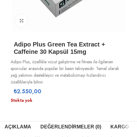
Büyütmek için tıklayın
Adipo Plus Green Tea Extract +
Caffeine 30 Kapsül 15mg
Adipo Plus, özellikle vücut geliştirme ve fitness ile ilgilenen
sporcular arasında popüler bir besin takviyesidir. Temel olarak
yağ yakımını destekleyici ve metabolizmayı hızlandırıcı
özellikleriyle bilinir.
₺
2.550,00
Stokta yok
AÇIKLAMA
DEĞERLENDIRMELER (0)
KARGO & T