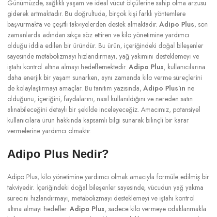
Günümüzde, sağlıklı yaşam ve ideal vücut ölçülerine sahip olma arzusu
giderek artmaktadır. Bu doğrultuda, birçok kişi farklı yöntemlere
başvurmakta ve çeşitli takviyelerden destek almaktadır.
Adipo Plus
, son
zamanlarda adından sıkça söz ettiren ve kilo yönetimine yardımcı
olduğu iddia edilen bir üründür. Bu ürün, içeriğindeki doğal bileşenler
sayesinde metabolizmayı hızlandırmayı, yağ yakımını desteklemeyi ve
iştahı kontrol altına almayı hedeflemektedir.
Adipo Plus
, kullanıcılarına
daha enerjik bir yaşam sunarken, aynı zamanda kilo verme süreçlerini
de kolaylaştırmayı amaçlar. Bu tanıtım yazısında,
Adipo Plus’ın
ne
olduğunu, içeriğini, faydalarını, nasıl kullanıldığını ve nereden satın
alınabileceğini detaylı bir şekilde inceleyeceğiz. Amacımız, potansiyel
kullanıcılara ürün hakkında kapsamlı bilgi sunarak bilinçli bir karar
vermelerine yardımcı olmaktır.
Adipo Plus Nedir?
Adipo Plus, kilo yönetimine yardımcı olmak amacıyla formüle edilmiş bir
takviyedir. İçeriğindeki doğal bileşenler sayesinde, vücudun yağ yakma
sürecini hızlandırmayı, metabolizmayı desteklemeyi ve iştahı kontrol
altına almayı hedefler.
Adipo Plus
, sadece kilo vermeye odaklanmakla