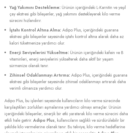
Yağ Yakımını Destekleme:
Ürünün içeriğindeki L-Karnitin ve yeşil
çay ekstresi gibi bileşenler, yağ yakımını destekleyerek kilo verme
sürecini hızlandırır.
İştahı Kontrol Altına Alma:
Adipo Plus, içeriğindeki guarana
ekstresi gibi bileşenler sayesinde iştahı kontrol altına alarak daha az
kalori tüketmenize yardımcı olur.
Enerji Seviyelerini Yükseltme:
Ürünün içeriğindeki kafein ve B
vitaminleri, enerji seviyelerini yükselterek daha aktif bir yaşam
sürmenize olanak tanır.
Zihinsel Odaklanmayı Artırma:
Adipo Plus, içeriğindeki guarana
ekstresi gibi bileşenler sayesinde zihinsel odaklanmayı artırarak daha
verimli olmanıza yardımcı olur.
Adipo Plus, bu işlevleri sayesinde kullanıcıların kilo verme sürecinde
karşılaştıkları zorlukları aşmalarına yardımcı olmayı amaçlar. Ürünün
içeriğindeki bileşenler, sinerjik bir etki yaratarak kilo verme sürecini daha
etkili hale getirir.
Adipo Plus
, kullanıcıların sağlıklı ve sürdürülebilir bir
şekilde kilo vermelerine olanak tanır. Bu takviye, kilo verme hedeflerine