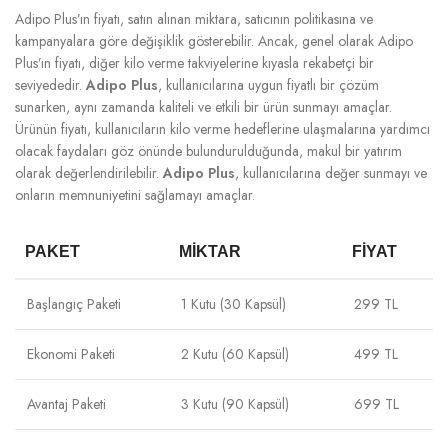
Adipo Plus’ın fiyatı, satın alınan miktara, satıcının politikasına ve
kampanyalara göre değişiklik gösterebilir. Ancak, genel olarak Adipo
Plus’ın fiyatı, diğer kilo verme takviyelerine kıyasla rekabetçi bir
seviyededir.
Adipo Plus
, kullanıcılarına uygun fiyatlı bir çözüm
sunarken, aynı zamanda kaliteli ve etkili bir ürün sunmayı amaçlar.
Ürünün fiyatı, kullanıcıların kilo verme hedeflerine ulaşmalarına yardımcı
olacak faydaları göz önünde bulundurulduğunda, makul bir yatırım
olarak değerlendirilebilir.
Adipo Plus
, kullanıcılarına değer sunmayı ve
onların memnuniyetini sağlamayı amaçlar.
PAKET
MIKTAR
FIYAT
Başlangıç Paketi
1 Kutu (30 Kapsül)
299 TL
Ekonomi Paketi
2 Kutu (60 Kapsül)
499 TL
Avantaj Paketi
3 Kutu (90 Kapsül)
699 TL