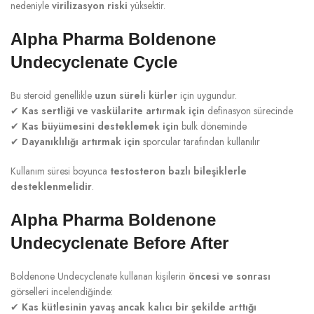
nedeniyle
virilizasyon riski
yüksektir.
Alpha Pharma Boldenone
Undecyclenate Cycle
Bu steroid genellikle
uzun süreli kürler
için uygundur.
✔
Kas sertliği ve vaskülarite artırmak için
definasyon sürecinde
✔
Kas büyümesini desteklemek için
bulk döneminde
✔
Dayanıklılığı artırmak için
sporcular tarafından kullanılır
Kullanım süresi boyunca
testosteron bazlı bileşiklerle
desteklenmelidir
.
Alpha Pharma Boldenone
Undecyclenate Before After
Boldenone Undecyclenate kullanan kişilerin
öncesi ve sonrası
görselleri incelendiğinde:
✔
Kas kütlesinin yavaş ancak kalıcı bir şekilde arttığı