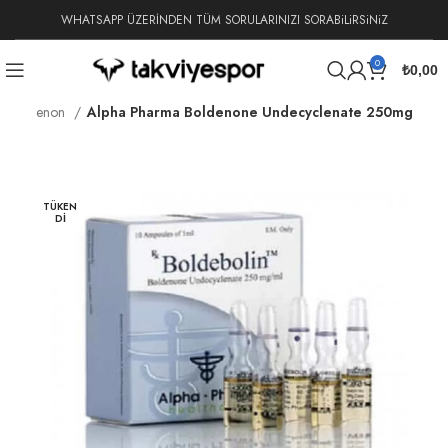
WHATSAPP ÜZERİNDEN TÜM SORULARINIZI SORABiLiRSiNiZ
0
₺
0,00
Boldenon
Alpha Pharma Boldenone Undecyclenate 250mg
TÜKEN
DI