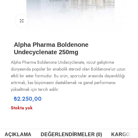
Büyütmek için tıklayın
Alpha Pharma Boldenone
Undecyclenate 250mg
Alpha Pharma Boldenone Undecyclenate, vücut geliştirme
dünyasında popüler bir anabolik steroid olan Boldenone’un uzun
etkili bir ester formudur. Bu ürün, sporcular arasında dayanıklılığı
artırmak, kas büyümesini desteklemek ve genel performansı
yükseltmek için tercih edilir.
₺
2.250,00
Stokta yok
AÇIKLAMA
DEĞERLENDIRMELER (0)
KARGO & T