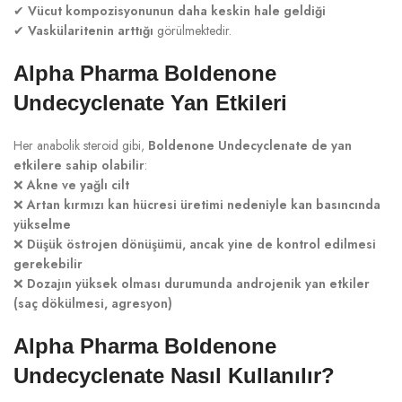
✔
Vücut kompozisyonunun daha keskin hale geldiği
✔
Vaskülaritenin arttığı
görülmektedir.
Alpha Pharma Boldenone
Undecyclenate Yan Etkileri
Her anabolik steroid gibi,
Boldenone Undecyclenate de yan
etkilere sahip olabilir
:
❌
Akne ve yağlı cilt
❌
Artan kırmızı kan hücresi üretimi nedeniyle kan basıncında
yükselme
❌
Düşük östrojen dönüşümü, ancak yine de kontrol edilmesi
gerekebilir
❌
Dozajın yüksek olması durumunda androjenik yan etkiler
(saç dökülmesi, agresyon)
Alpha Pharma Boldenone
Undecyclenate Nasıl Kullanılır?