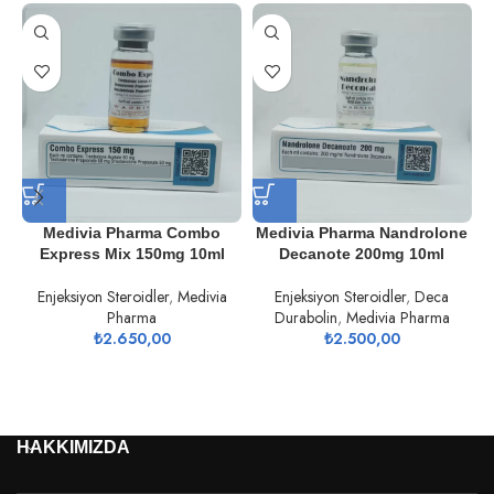
Medivia Pharma Combo
Medivia Pharma Nandrolone
Express Mix 150mg 10ml
Decanote 200mg 10ml
Enjeksiyon Steroidler
,
Medivia
Enjeksiyon Steroidler
,
Deca
Pharma
Durabolin
,
Medivia Pharma
E
₺
2.650,00
₺
2.500,00
HAKKIMIZDA