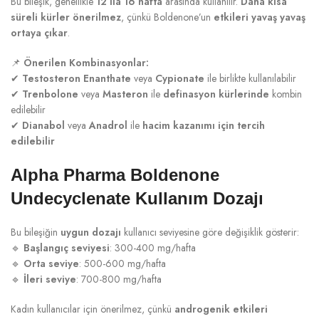
Bu bileşik, genellikle
12 ila 16 hafta
arasında kullanılır.
Daha kısa
süreli kürler önerilmez
, çünkü Boldenone’un
etkileri yavaş yavaş
ortaya çıkar
.
📌
Önerilen Kombinasyonlar:
✔
Testosteron Enanthate
veya
Cypionate
ile birlikte kullanılabilir
✔
Trenbolone
veya
Masteron
ile
definasyon kürlerinde
kombin
edilebilir
✔
Dianabol
veya
Anadrol
ile
hacim kazanımı için tercih
edilebilir
Alpha Pharma Boldenone
Undecyclenate Kullanım Dozajı
Bu bileşiğin
uygun dozajı
kullanıcı seviyesine göre değişiklik gösterir:
🔹
Başlangıç seviyesi
: 300-400 mg/hafta
🔹
Orta seviye
: 500-600 mg/hafta
🔹
İleri seviye
: 700-800 mg/hafta
Kadın kullanıcılar için önerilmez, çünkü
androgenik etkileri