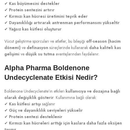
✔
Kas büyümesini destekler
✔
Protein sentezini artırır
✔
Kırmızı kan hücresi üretimini teşvik eder
✔
Dayanıklılığı artırarak antrenman performansını yükseltir
✔
Yağsız kas kütlesi oluşturur
Vücut geliştirme sporcuları ve atletler, bu bileşiği
off-season (hacim
dönemi)
ve
definasyon
süreçlerinde kullanarak
daha kaliteli kas
gelişimi
ve
düşük su tutma
avantajlarından faydalanır.
Alpha Pharma Boldenone
Undecyclenate Etkisi Nedir?
Boldenone Undecyclenate’in etkileri
kullanıcıya ve dozajına bağlı
olarak değişiklik gösterir
. Kullanımına bağlı olarak:
✔
Kas kütlesi artışı
sağlanır
✔
Güç ve dayanıklılık seviyeleri yükselir
✔
Protein sentezi desteklenir
✔
Kırmızı kan hücreleri arttığı için kaslara daha fazla oksijen
taşınır