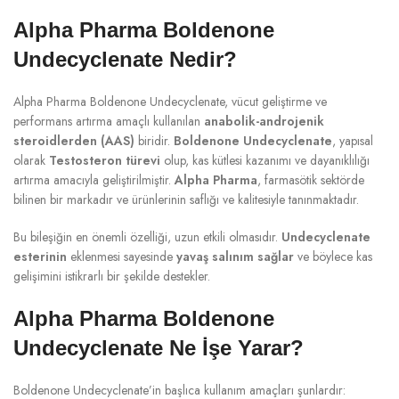
Alpha Pharma Boldenone
Undecyclenate Nedir?
Alpha Pharma Boldenone Undecyclenate, vücut geliştirme ve
performans artırma amaçlı kullanılan
anabolik-androjenik
steroidlerden (AAS)
biridir.
Boldenone Undecyclenate
, yapısal
olarak
Testosteron türevi
olup, kas kütlesi kazanımı ve dayanıklılığı
artırma amacıyla geliştirilmiştir.
Alpha Pharma
, farmasötik sektörde
bilinen bir markadır ve ürünlerinin saflığı ve kalitesiyle tanınmaktadır.
Bu bileşiğin en önemli özelliği, uzun etkili olmasıdır.
Undecyclenate
esterinin
eklenmesi sayesinde
yavaş salınım sağlar
ve böylece kas
gelişimini istikrarlı bir şekilde destekler.
Alpha Pharma Boldenone
Undecyclenate Ne İşe Yarar?
Boldenone Undecyclenate’in başlıca kullanım amaçları şunlardır: