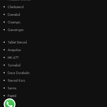
Clenbuterol
Dianabol
Ozempic
Genotropin
Tablet Steroid
Anapolon
MK-677
Turinabol
Deca Durabolin
Steroid Kürü
Sarms
Peptid