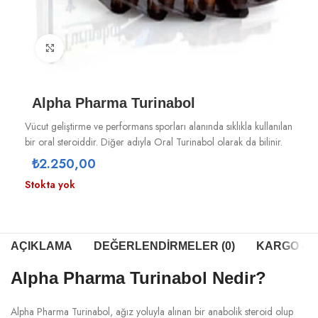
Büyütmek için tıklayın
Alpha Pharma Turinabol
Vücut geliştirme ve performans sporları alanında sıklıkla kullanılan
bir oral steroiddir. Diğer adıyla Oral Turinabol olarak da bilinir.
₺
2.250,00
Stokta yok
AÇIKLAMA
DEĞERLENDIRMELER (0)
KARGO & T
Alpha Pharma Turinabol Nedir?
Alpha Pharma Turinabol, ağız yoluyla alınan bir anabolik steroid olup