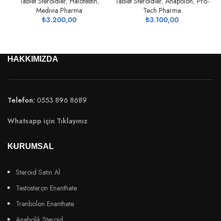
Tablet Steroidler
,
Halotestin
,
Tablet Steroidler
,
Anapolon
,
Pro-
Medivia Pharma
Tech Pharma
₺
3.200,00
₺
3.100,00
HAKKIMIZDA
Telefon:
0553 896 8689
Whatsapp için Tıklayınız
KURUMSAL
Steroid Satın Al
Testosteron Enanthate
Trenbolon Enanthate
Anabolik Steroid