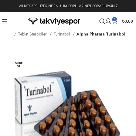
WHATSAPP ÜZERİNDEN TÜM SORULARINIZI SORABiLiRSiNiZ
0
₺
0,00
 Sayfa
Tablet Steroidler
Turinabol
Alpha Pharma Turinabol
TÜKEN
DI