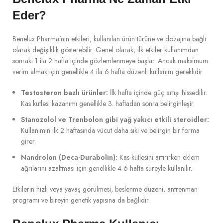
Eder?
Benelux Pharma’nın etkileri, kullanılan ürün türüne ve dozajına bağlı
olarak değişiklik gösterebilir. Genel olarak, ilk etkiler kullanımdan
sonraki 1 ila 2 hafta içinde gözlemlenmeye başlar. Ancak maksimum
verim almak için genellikle 4 ila 6 hafta düzenli kullanım gereklidir.
Testosteron bazlı ürünler:
İlk hafta içinde güç artışı hissedilir.
Kas kütlesi kazanımı genellikle 3. haftadan sonra belirginleşir.
Stanozolol ve Trenbolon gibi yağ yakıcı etkili steroidler:
Kullanımın ilk 2 haftasında vücut daha sıkı ve belirgin bir forma
girer.
Nandrolon (Deca-Durabolin):
Kas kütlesini artırırken eklem
ağrılarını azaltması için genellikle 4-6 hafta süreyle kullanılır.
Etkilerin hızlı veya yavaş görülmesi, beslenme düzeni, antrenman
programı ve bireyin genetik yapısına da bağlıdır.