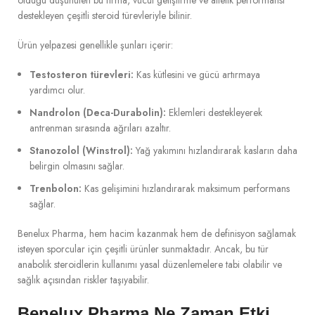
olduğu düşünülen bu firma, vücut geliştirme ve atletik performansı
destekleyen çeşitli steroid türevleriyle bilinir.
Ürün yelpazesi genellikle şunları içerir:
Testosteron türevleri:
Kas kütlesini ve gücü artırmaya
yardımcı olur.
Nandrolon (Deca-Durabolin):
Eklemleri destekleyerek
antrenman sırasında ağrıları azaltır.
Stanozolol (Winstrol):
Yağ yakımını hızlandırarak kasların daha
belirgin olmasını sağlar.
Trenbolon:
Kas gelişimini hızlandırarak maksimum performans
sağlar.
Benelux Pharma, hem hacim kazanmak hem de definisyon sağlamak
isteyen sporcular için çeşitli ürünler sunmaktadır. Ancak, bu tür
anabolik steroidlerin kullanımı yasal düzenlemelere tabi olabilir ve
sağlık açısından riskler taşıyabilir.
Benelux Pharma Ne Zaman Etki