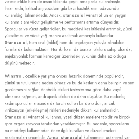
veterinerlikte hem de insan tıbbında çeşitli amaçlarla kullanılmıştır.
İnsanlarda, kalıtsal anjiyoödem gibi bazı hastalıkların tedavisinde
kullanıldığı bilinmektedir. Ancak,
stanozolol winstrol
‘ün en yaygın
kullanım alanı vücut geliştirme ve performans artırma dünyasıdır.
Sporcular ve vücut geliştiriciler, bu maddeyi kas kütlesini artırmak, gücü
yükseltmek ve vücut yağ oranını azaltmak amacıyla kullanırlar.
Stanozolol
, hem oral (tablet) hem de enjeksiyon yoluyla alınabilen
formlarda bulunmaktadır. Her iki form da benzer etkilere sahip olsa da,
enjeksiyonluk formun karaciğer üzerindeki yükünün daha az olduğu
düşünülmektedir.
Winstrol
, özellikle yarışma öncesi hazırlık döneminde popülerdir,
çünkü su tutulumuna neden olmaz ve bu da kasların daha belirgin ve sert
görünmesini sağlar. Anabolik etkileri testosterona göre daha zayıf
olmasına rağmen, androjenik etkileri de daha düşüktür. Bu nedenle,
kadın sporcular arasında da tercih edilen bir steroiddir, ancak
virilizasyon (erkekleşme) riskleri nedeniyle dikkatli kullanılmalıdır.
Stanozolol winstrol
kullanımı, yasal düzenlemelere tabidir ve birçok
spor organizasyonu tarafından yasaklanmıştır. Bu nedenle, sporcuların
bu maddeyi kullanmadan önce ilgili kuralları ve düzenlemeleri
araştırmaları önemlidir. Ayrıca,
stanozolol
kullanımının potansiyel yan