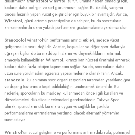
düşürmektir.
Stanozolol winstrol
, su tutulumuna neden olmadığı için,
kasların daha belirgin ve sert görünmesini sağlar. Bu özellik, yarışma
öncesi hazırlık yapan vücut geliştiriciler için büyük bir avantajdır. Ayrıca,
Winstrol
, gücü artırma potansiyeline de sahiptir, bu da sporcuların
antrenmanlarda daha yüksek performans göstermelerine yardımcı olur.
Stanozolol winstrol
‘ün performans artırıcı etkileri, sadece vücut
geliştirme ile sınırlı değildir. Atletler, koşucular ve diğer spor dallarıyla
uğraşan kişiler de bu maddeyi hızlarını ve dayanıklılıklarını artırmak
amacıyla kullanabilirler.
Winstrol
, kırmızı kan hücresi üretimini artırarak
kaslara daha fazla oksijen taşınmasını sağlar. Bu da, sporcuların daha
uzun süre yorulmadan egzersiz yapabilmelerine olanak tanır. Ancak,
stanozolol
kullanımının spor organizasyonları tarafından yasaklandığını
ve doping testlerinde tespit edilebildiğini unutmamak önemlidir. Bu
nedenle, sporcuların bu maddeyi kullanmadan önce ilgili kuralları ve
düzenlemeleri dikkatlice incelemeleri gerekmektedir. Takviye Spor
olarak, sporcuların etik kurallara uygun ve sağlıklı bir şekilde
performanslarını artırmalarına yardımcı olacak alternatif yöntemler
sunmaktayız.
Winstrol
‘ün vücut geliştirme ve performans artırmadaki rolü, potansiyel