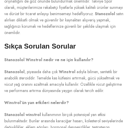
orijinalliğini de göz önünde bulundurmak önemlidir. Takviye Spor
olarak, müşterilerimize rekabetçi fiyatlarla yüksek kaliteli ürünler sunmayı
ve dürüst bir ticaret anlayışı benimsemeyi hedefliyoruz.
Stanozolol
satın
alırken dikkatli olmak ve güvenilir bir kaynaktan alışveriş yapmak,
sağlığınızı korumak ve hedeflerinize güvenli bir şekilde ulaşmak için
önemlidir.
Sıkça Sorulan Sorular
Stanozolol Winstrol nedir ve ne için kullanılır?
Stanozolol
, piyasada daha çok
Winstrol
adıyla bilinen, sentetik bir
anabolik steroiddir. Temelde kas kütlesini artırmak, gücü yükseltmek ve
vücut yağ oranını azaltmak amacıyla kullanılır. Özellikle vücut geliştirme
ve performans artırma dünyasında yaygın olarak tercih edilir.
Winstrol’ün yan etkileri nelerdir?
Stanozolol winstrol
kullanımının birçok potansiyel yan etkisi
bulunmaktadır. Bunlar arasında karaciğer hasarı, kolesterol seviyelerinde
değişiklikler, eklem ağrıları, hormonal dengesizlikler, testosteron