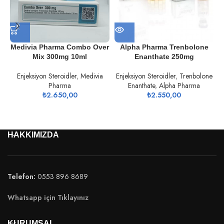
Medivia Pharma Combo Over
Alpha Pharma Trenbolone
Mix 300mg 10ml
Enanthate 250mg
Enjeksiyon Steroidler
,
Medivia
Enjeksiyon Steroidler
,
Trenbolone
Pharma
Enanthate
,
Alpha Pharma
₺
2.650,00
₺
2.550,00
HAKKIMIZDA
Telefon:
0553 896 8689
Whatsapp için Tıklayınız
KURUMSAL