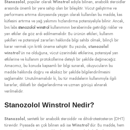
Stanozolol
, popüler olarak
Winstrol
adıyla bilinen, anabolik steroidler
arasında önemli bir yere sahip olan bir bileşiktir. Vücut geliştirme ve
performans artırma dünyasında yaygın olarak kullanılan bu madde, kas
kütlesini artırma ve yağ yakımını hızlandırma potansiyeliyle bilinir. Ancak,
bvs labs
stanozolol winstrol
kullanımının beraberinde getirdiği riskler ve
yan etkiler de göz ardı edilmemelidir. Bu ürünün etkileri, kullanım
şekilleri ve potansiyel zararları hakkında bilgi sahibi olmak, bilinçli bir
karar vermek için kritik öneme sahiptir. Bu yazıda,
stanozolol
winstrol
‘ün ne olduğuna, vücut üzerindeki etkilerine, potansiyel yan
etkilerine ve kullanım protokollerine detaylı bir şekilde değineceğiz.
Amacımız, bu konuda kapsamlı bir bilgi sunarak, okuyucuların bu
madde hakkında doğru ve eksiksiz bir şekilde bilgilendirilmesini
sağlamaktır. Unutulmamalıdır ki, bu tür maddelerin kullanımıyla ilgili
kararlar, dikkatli bir değerlendirme ve uzman görüşü alınarak
verilmelidir.
Stanozolol Winstrol Nedir?
Stanozolol
, sentetik bir anabolik steroiddir ve dihidrotestosteron (DHT)
türevidir. Piyasada en çok bilinen adı ise
Winstrol
‘dür. Bu madde, hem