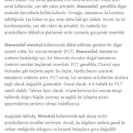
süreli kullanımlar, yan etki riskini artırabilir.
Stanozolol
, genellikle diğer
anabolik steroidlerle birlikte kullanılır. Örneğin, testosteron ile kombine
edildiğinde, kas kütlesi ve güç artışı daha belirgin olabilir. Ancak, bu tür
kombinasyonlar, yan etki riskini de artırabilir. Bu nedenle, kür
protokollerini dikkatlice planlamak ve bir uzmanla görüşmek önemlidir.
Stanozolol winstrol
kullanımında dikkat edilmesi gereken bir diğer
önemli nokta, kür sonrası terapidir (PCT).
Stanozolol
, testosteron
üretimini baskıladığı için, kür bitiminde vücudun doğal testosteron
üretimini yeniden başlatmak önemlidir. PCT genellikle, Clomid veya
Nolvadex gibi ilaçlarla yapılır. Bu ilaçlar, hipofiz bezini uyararak
testosteron üretimini artırır. PCT süresi, kür süresine ve kullanılan dozlara
bağlı olarak değişiklik gösterebilir. Genel olarak, 4-6 haftalık bir PCT
yeterli olabilir. Takviye Spor olarak, müşterilerimize kür sonrası terapi
hakkında doğru bilgiler sunmayı ve sağlıklı bir iyileşme süreci
geçirmelerine yardımcı olmayı hedefliyoruz.
Aşağıdaki tabloda,
Winstrol
kullanımında tipik dozaj ve kür
protokollerine örnekler verilmiştir. Ancak, bu bilgilerin sadece genel bir
rehber niteliğinde olduğunu ve bireysel ihtiyaçlara göre değişiklik