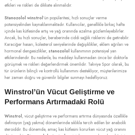
etkileri ve riskleri de dikkate alınmalıdır.
Stanozolol winstrol
‘ün popülaritesi, hızlı sonuçlar verme
potansiyelinden kaynaklanmaktadır. Kullanıcılar, genellikle birkaç hafta
içinde kas kütlesinde artış ve yağ oranında azalma gözlemleyebilirler.
Ancak, bu hızlı sonuçlar, beraberinde ciddi sağlık risklerini de getirebilir.
Karaciğer hasarı, kolesterol seviyelerinde değişiklikler, eklem ağrıları ve
hormonal dengesizlikler,
stanozolol
kullanımının potansiyel yan
etkilerindendir. Bu nedenle, bu maddeyi kullanmadan önce bir doktorla
görüşmek ve riskleri değerlendirmek önemlidir. Takviye Spor olarak, bu
tür ürünlerin bilinçli ve kontrollü kullanımını destekliyor, müşterilerimize
her zaman doğru ve güvenilir bilgiler sunmayı hedefliyoruz.
Winstrol’ün Vücut Geliştirme ve
Performans Artırmadaki Rolü
Winstrol
, vücut geliştirme ve performans artırma dünyasında özellikle
definisyon (yağ yakma) dönemlerinde sıklıkla tercih edilen bir anabolik
steroiddir. Bu dönemde, amaç kas kütlesini korurken vücut yağ oranını