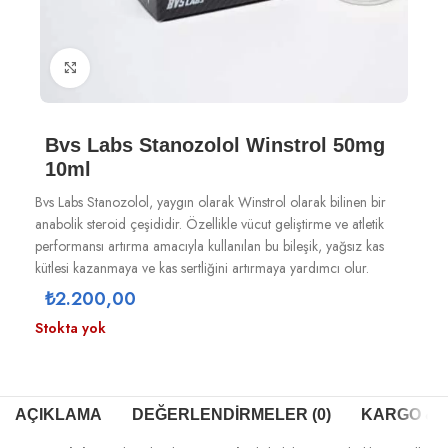
Büyütmek için tıklayın
Bvs Labs Stanozolol Winstrol 50mg
10ml
Bvs Labs Stanozolol, yaygın olarak Winstrol olarak bilinen bir
anabolik steroid çeşididir. Özellikle vücut geliştirme ve atletik
performansı artırma amacıyla kullanılan bu bileşik, yağsız kas
kütlesi kazanmaya ve kas sertliğini artırmaya yardımcı olur.
₺
2.200,00
Stokta yok
AÇIKLAMA
DEĞERLENDIRMELER (0)
KARGO & T