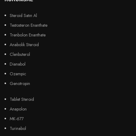
Steroid Satın Al
Testosteron Enanthate
Trenbolon Enanthate
Anabolik Steroid
Clenbuterol
Dianabol
Ozempic
Genotropin
Tablet Steroid
Anapolon
MK-677
Turinabol