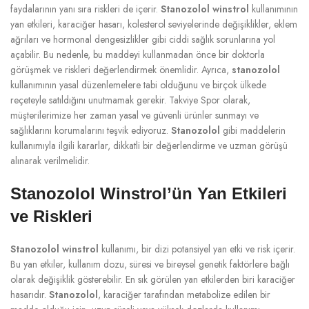
faydalarının yanı sıra riskleri de içerir.
Stanozolol winstrol
kullanımının
yan etkileri, karaciğer hasarı, kolesterol seviyelerinde değişiklikler, eklem
ağrıları ve hormonal dengesizlikler gibi ciddi sağlık sorunlarına yol
açabilir. Bu nedenle, bu maddeyi kullanmadan önce bir doktorla
görüşmek ve riskleri değerlendirmek önemlidir. Ayrıca,
stanozolol
kullanımının yasal düzenlemelere tabi olduğunu ve birçok ülkede
reçeteyle satıldığını unutmamak gerekir. Takviye Spor olarak,
müşterilerimize her zaman yasal ve güvenli ürünler sunmayı ve
sağlıklarını korumalarını teşvik ediyoruz.
Stanozolol
gibi maddelerin
kullanımıyla ilgili kararlar, dikkatli bir değerlendirme ve uzman görüşü
alınarak verilmelidir.
Stanozolol Winstrol’ün Yan Etkileri
ve Riskleri
Stanozolol winstrol
kullanımı, bir dizi potansiyel yan etki ve risk içerir.
Bu yan etkiler, kullanım dozu, süresi ve bireysel genetik faktörlere bağlı
olarak değişiklik gösterebilir. En sık görülen yan etkilerden biri karaciğer
hasarıdır.
Stanozolol
, karaciğer tarafından metabolize edilen bir