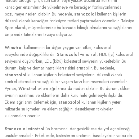
madde olduğu için, uzun süreli veya yüksek dozlarda kullanımı
karaciğer enzimlerinde yükselmeye ve karaciğer fonksiyonlarında
bozulmaya neden olabilir. Bu nedenle,
stanozolol
kullanan kişilerin
düzenli olarak karaciğer fonksiyon testleri yaptırmaları önemlidir. Takviye
Spor olarak, müşterilerimize bu konuda bilinçli olmalarını ve sağlıklarını
ön planda tutmalarını tavsiye ediyoruz.
Winstrol
kullanımının bir diğer yaygın yan etkisi, kolesterol
seviyelerinde değişikliklerdir.
Stanozolol winstrol
, HDL (iyi) kolesterol
seviyesini düşürürken, LDL (kötü) kolesterol seviyesini yükseltebilir. Bu
durum, kalp ve damar hastalıkları riskini artırabilir. Bu nedenle,
stanozolol
kullanan kişilerin kolesterol seviyelerini düzenli olarak
kontrol ettirmeleri ve sağlıklı bir yaşam tarzı benimsemeleri önemlidir.
Ayrıca,
Winstrol
eklem ağrılarına da neden olabilir. Bu durum, eklem
sıvısının azalması ve eklemlerin daha kuru hale gelmesiyle ilişkilidir.
Eklem ağrılarını önlemek için,
stanozolol
kullanan kişilerin yeterli
miktarda su içmeleri ve eklem sağlığını destekleyen takviyeler
kullanmaları önerilir.
Stanozolol winstrol
‘ün hormonal dengesizliklere de yol açabileceği
unutulmamalıdır. Erkeklerde, testosteron üretimini baskılayabilir ve bu da