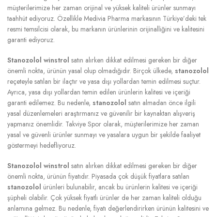
müşterilerimize her zaman orijinal ve yüksek kaliteli ürünler sunmayı
taahhüt ediyoruz. Özellikle Medivia Pharma markasının Türkiye’deki tek
resmi temsilcisi olarak, bu markanın ürünlerinin orijinalliğini ve kalitesini
garanti ediyoruz.
Stanozolol winstrol
satın alırken dikkat edilmesi gereken bir diğer
önemli nokta, ürünün yasal olup olmadığıdır. Birçok ülkede,
stanozolol
reçeteyle satılan bir ilaçtır ve yasa dışı yollardan temin edilmesi suçtur.
Ayrıca, yasa dışı yollardan temin edilen ürünlerin kalitesi ve içeriği
garanti edilemez. Bu nedenle,
stanozolol
satın almadan önce ilgili
yasal düzenlemeleri araştırmanız ve güvenilir bir kaynaktan alışveriş
yapmanız önemlidir. Takviye Spor olarak, müşterilerimize her zaman
yasal ve güvenli ürünler sunmayı ve yasalara uygun bir şekilde faaliyet
göstermeyi hedefliyoruz.
Stanozolol winstrol
satın alırken dikkat edilmesi gereken bir diğer
önemli nokta, ürünün fiyatıdır. Piyasada çok düşük fiyatlara satılan
stanozolol
ürünleri bulunabilir, ancak bu ürünlerin kalitesi ve içeriği
şüpheli olabilir. Çok yüksek fiyatlı ürünler de her zaman kaliteli olduğu
anlamına gelmez. Bu nedenle, fiyatı değerlendirirken ürünün kalitesini ve