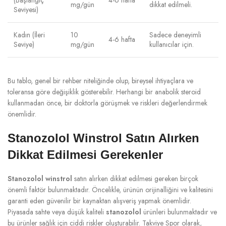
mg/gün
dikkat edilmeli.
Seviyesi)
Kadın (İleri
10
Sadece deneyimli
4-6 hafta
Seviye)
mg/gün
kullanıcılar için.
Bu tablo, genel bir rehber niteliğinde olup, bireysel ihtiyaçlara ve
toleransa göre değişiklik gösterebilir. Herhangi bir anabolik steroid
kullanmadan önce, bir doktorla görüşmek ve riskleri değerlendirmek
önemlidir.
Stanozolol Winstrol Satın Alırken
Dikkat Edilmesi Gerekenler
Stanozolol winstrol
satın alırken dikkat edilmesi gereken birçok
önemli faktör bulunmaktadır. Öncelikle, ürünün orijinalliğini ve kalitesini
garanti eden güvenilir bir kaynaktan alışveriş yapmak önemlidir.
Piyasada sahte veya düşük kaliteli
stanozolol
ürünleri bulunmaktadır ve
bu ürünler sağlık için ciddi riskler oluşturabilir. Takviye Spor olarak,