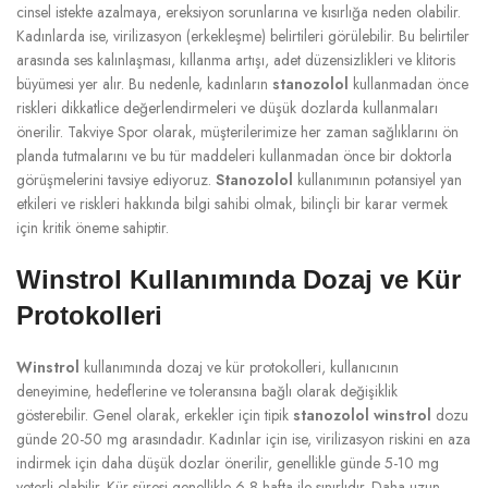
cinsel istekte azalmaya, ereksiyon sorunlarına ve kısırlığa neden olabilir.
Kadınlarda ise, virilizasyon (erkekleşme) belirtileri görülebilir. Bu belirtiler
arasında ses kalınlaşması, kıllanma artışı, adet düzensizlikleri ve klitoris
büyümesi yer alır. Bu nedenle, kadınların
stanozolol
kullanmadan önce
riskleri dikkatlice değerlendirmeleri ve düşük dozlarda kullanmaları
önerilir. Takviye Spor olarak, müşterilerimize her zaman sağlıklarını ön
planda tutmalarını ve bu tür maddeleri kullanmadan önce bir doktorla
görüşmelerini tavsiye ediyoruz.
Stanozolol
kullanımının potansiyel yan
etkileri ve riskleri hakkında bilgi sahibi olmak, bilinçli bir karar vermek
için kritik öneme sahiptir.
Winstrol Kullanımında Dozaj ve Kür
Protokolleri
Winstrol
kullanımında dozaj ve kür protokolleri, kullanıcının
deneyimine, hedeflerine ve toleransına bağlı olarak değişiklik
gösterebilir. Genel olarak, erkekler için tipik
stanozolol winstrol
dozu
günde 20-50 mg arasındadır. Kadınlar için ise, virilizasyon riskini en aza
indirmek için daha düşük dozlar önerilir, genellikle günde 5-10 mg
yeterli olabilir. Kür süresi genellikle 6-8 hafta ile sınırlıdır. Daha uzun