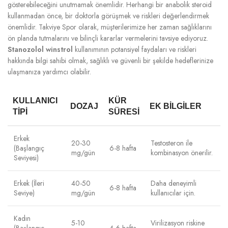
gösterebileceğini unutmamak önemlidir. Herhangi bir anabolik steroid
kullanmadan önce, bir doktorla görüşmek ve riskleri değerlendirmek
önemlidir. Takviye Spor olarak, müşterilerimize her zaman sağlıklarını
ön planda tutmalarını ve bilinçli kararlar vermelerini tavsiye ediyoruz.
Stanozolol winstrol
kullanımının potansiyel faydaları ve riskleri
hakkında bilgi sahibi olmak, sağlıklı ve güvenli bir şekilde hedeflerinize
ulaşmanıza yardımcı olabilir.
KULLANICI
KÜR
DOZAJ
EK BILGILER
TIPI
SÜRESI
Erkek
20-30
Testosteron ile
(Başlangıç
6-8 hafta
mg/gün
kombinasyon önerilir.
Seviyesi)
Erkek (İleri
40-50
Daha deneyimli
6-8 hafta
Seviye)
mg/gün
kullanıcılar için.
Kadın
5-10
Virilizasyon riskine
(Başlangıç
4-6 hafta