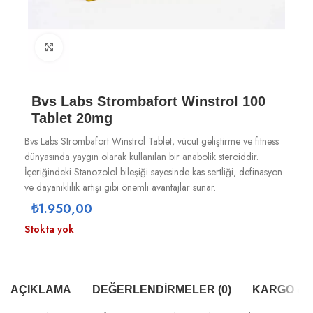
Büyütmek için tıklayın
Bvs Labs Strombafort Winstrol 100
Tablet 20mg
Bvs Labs Strombafort Winstrol Tablet, vücut geliştirme ve fitness
dünyasında yaygın olarak kullanılan bir anabolik steroiddir.
İçeriğindeki Stanozolol bileşiği sayesinde kas sertliği, definasyon
ve dayanıklılık artışı gibi önemli avantajlar sunar.
₺
1.950,00
Stokta yok
AÇIKLAMA
DEĞERLENDIRMELER (0)
KARGO & T