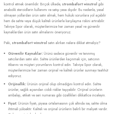
kontrol etmek önemlidir. Birçok ülkede,
strombafort winstrol
gibi
anabolik steroidlerin kullanımı ve satışı yasa dışıdır. Bu nedenle, yasal
olmayan yollardan ürün satın almak, hem hukuki sorunlara yol açabilir
hem de sahte veya düşük kaliteli ürünlerle karşılaşma riskini artırabilir.
Takviye Spor olarak, müşterilerimize her zaman yasal ve güvenilir
kaynaklardan ürün satın almalarını öneriyoruz.
Peki,
strombafort winstrol
satın alırken nelere dikkat etmeliyiz?
Güvenilir Kaynaklar:
Ürünü sadece güvenilir ve tanınmış
satıcılardan satın alın. Sahte ürünlerden kaçınmak için, satıcının
itibarını ve müşteri yorumlarını kontrol edin. Takviye Spor olarak,
müşterilerimize her zaman orijinal ve kaliteli ürünler sunmayı taahhüt
ediyoruz.
Orijinallik:
Ürünün orijinal olup olmadığını kontrol edin. Sahte
ürünler, sağlık açısından ciddi riskler taşıyabilir. Orijinal ürünlerin
ambalajı, etiketi ve seri numarası gibi özellikleri dikkatlice inceleyin.
Fiyat:
Ürünün fiyatı, piyasa ortalamasının çok altında ise, sahte olma
ihtimali yüksektir. Kaliteli ve orijinal ürünlerin belirli bir maliyeti vardır.