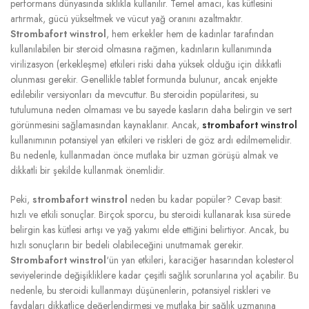
performans dünyasında sıklıkla kullanılır. Temel amacı, kas kütlesini
artırmak, gücü yükseltmek ve vücut yağ oranını azaltmaktır.
Strombafort winstrol
, hem erkekler hem de kadınlar tarafından
kullanılabilen bir steroid olmasına rağmen, kadınların kullanımında
virilizasyon (erkekleşme) etkileri riski daha yüksek olduğu için dikkatli
olunması gerekir. Genellikle tablet formunda bulunur, ancak enjekte
edilebilir versiyonları da mevcuttur. Bu steroidin popülaritesi, su
tutulumuna neden olmaması ve bu sayede kasların daha belirgin ve sert
görünmesini sağlamasından kaynaklanır. Ancak,
strombafort winstrol
kullanımının potansiyel yan etkileri ve riskleri de göz ardı edilmemelidir.
Bu nedenle, kullanmadan önce mutlaka bir uzman görüşü almak ve
dikkatli bir şekilde kullanmak önemlidir.
Peki,
strombafort winstrol
neden bu kadar popüler? Cevap basit:
hızlı ve etkili sonuçlar. Birçok sporcu, bu steroidi kullanarak kısa sürede
belirgin kas kütlesi artışı ve yağ yakımı elde ettiğini belirtiyor. Ancak, bu
hızlı sonuçların bir bedeli olabileceğini unutmamak gerekir.
Strombafort winstrol
‘ün yan etkileri, karaciğer hasarından kolesterol
seviyelerinde değişikliklere kadar çeşitli sağlık sorunlarına yol açabilir. Bu
nedenle, bu steroidi kullanmayı düşünenlerin, potansiyel riskleri ve
faydaları dikkatlice değerlendirmesi ve mutlaka bir sağlık uzmanına