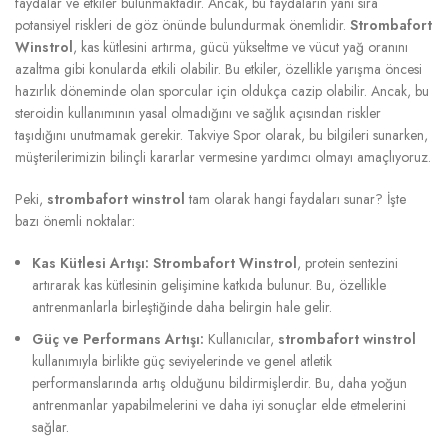
faydalar ve etkiler bulunmaktadır. Ancak, bu faydaların yanı sıra
potansiyel riskleri de göz önünde bulundurmak önemlidir.
Strombafort
Winstrol
, kas kütlesini artırma, gücü yükseltme ve vücut yağ oranını
azaltma gibi konularda etkili olabilir. Bu etkiler, özellikle yarışma öncesi
hazırlık döneminde olan sporcular için oldukça cazip olabilir. Ancak, bu
steroidin kullanımının yasal olmadığını ve sağlık açısından riskler
taşıdığını unutmamak gerekir. Takviye Spor olarak, bu bilgileri sunarken,
müşterilerimizin bilinçli kararlar vermesine yardımcı olmayı amaçlıyoruz.
Peki,
strombafort winstrol
tam olarak hangi faydaları sunar? İşte
bazı önemli noktalar:
Kas Kütlesi Artışı:
Strombafort Winstrol
, protein sentezini
artırarak kas kütlesinin gelişimine katkıda bulunur. Bu, özellikle
antrenmanlarla birleştiğinde daha belirgin hale gelir.
Güç ve Performans Artışı:
Kullanıcılar,
strombafort winstrol
kullanımıyla birlikte güç seviyelerinde ve genel atletik
performanslarında artış olduğunu bildirmişlerdir. Bu, daha yoğun
antrenmanlar yapabilmelerini ve daha iyi sonuçlar elde etmelerini
sağlar.