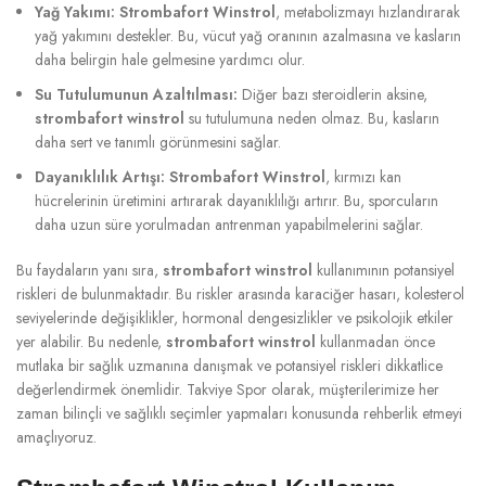
Yağ Yakımı:
Strombafort Winstrol
, metabolizmayı hızlandırarak
yağ yakımını destekler. Bu, vücut yağ oranının azalmasına ve kasların
daha belirgin hale gelmesine yardımcı olur.
Su Tutulumunun Azaltılması:
Diğer bazı steroidlerin aksine,
strombafort winstrol
su tutulumuna neden olmaz. Bu, kasların
daha sert ve tanımlı görünmesini sağlar.
Dayanıklılık Artışı:
Strombafort Winstrol
, kırmızı kan
hücrelerinin üretimini artırarak dayanıklılığı artırır. Bu, sporcuların
daha uzun süre yorulmadan antrenman yapabilmelerini sağlar.
Bu faydaların yanı sıra,
strombafort winstrol
kullanımının potansiyel
riskleri de bulunmaktadır. Bu riskler arasında karaciğer hasarı, kolesterol
seviyelerinde değişiklikler, hormonal dengesizlikler ve psikolojik etkiler
yer alabilir. Bu nedenle,
strombafort winstrol
kullanmadan önce
mutlaka bir sağlık uzmanına danışmak ve potansiyel riskleri dikkatlice
değerlendirmek önemlidir. Takviye Spor olarak, müşterilerimize her
zaman bilinçli ve sağlıklı seçimler yapmaları konusunda rehberlik etmeyi
amaçlıyoruz.