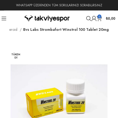
WHATSAPP ÜZERİNDEN TÜM SORULARINIZI SORABiLiRSiNiZ
0
₺
0,00
trol Steroid
Bvs Labs Strombafort Winstrol 100 Tablet 20mg
TÜKEN
DI