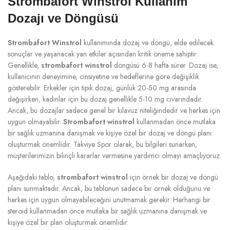
Strombafort Winstrol Kullanım
Dozajı ve Döngüsü
Strombafort Winstrol
kullanımında dozaj ve döngü, elde edilecek
sonuçlar ve yaşanacak yan etkiler açısından kritik öneme sahiptir.
Genellikle,
strombafort winstrol
döngüsü 6-8 hafta sürer. Dozaj ise,
kullanıcının deneyimine, cinsiyetine ve hedeflerine göre değişiklik
gösterebilir. Erkekler için tipik dozaj, günlük 20-50 mg arasında
değişirken, kadınlar için bu dozaj genellikle 5-10 mg civarındadır.
Ancak, bu dozajlar sadece genel bir kılavuz niteliğindedir ve herkes için
uygun olmayabilir.
Strombafort winstrol
kullanmadan önce mutlaka
bir sağlık uzmanına danışmak ve kişiye özel bir dozaj ve döngü planı
oluşturmak önemlidir. Takviye Spor olarak, bu bilgileri sunarken,
müşterilerimizin bilinçli kararlar vermesine yardımcı olmayı amaçlıyoruz.
Aşağıdaki tablo,
strombafort winstrol
için örnek bir dozaj ve döngü
planı sunmaktadır. Ancak, bu tablonun sadece bir örnek olduğunu ve
herkes için uygun olmayabileceğini unutmamak gerekir. Herhangi bir
steroid kullanmadan önce mutlaka bir sağlık uzmanına danışmak ve
kişiye özel bir plan oluşturmak önemlidir.