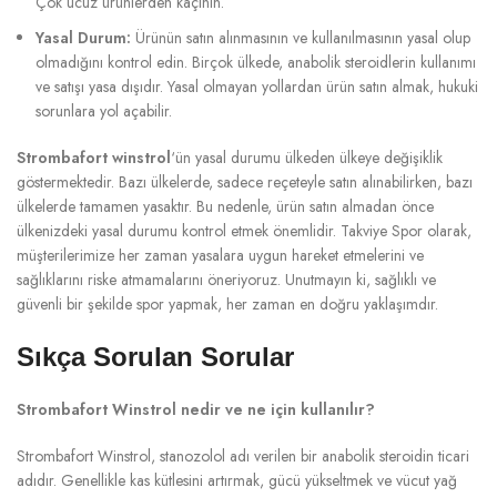
Çok ucuz ürünlerden kaçının.
Yasal Durum:
Ürünün satın alınmasının ve kullanılmasının yasal olup
olmadığını kontrol edin. Birçok ülkede, anabolik steroidlerin kullanımı
ve satışı yasa dışıdır. Yasal olmayan yollardan ürün satın almak, hukuki
sorunlara yol açabilir.
Strombafort winstrol
‘ün yasal durumu ülkeden ülkeye değişiklik
göstermektedir. Bazı ülkelerde, sadece reçeteyle satın alınabilirken, bazı
ülkelerde tamamen yasaktır. Bu nedenle, ürün satın almadan önce
ülkenizdeki yasal durumu kontrol etmek önemlidir. Takviye Spor olarak,
müşterilerimize her zaman yasalara uygun hareket etmelerini ve
sağlıklarını riske atmamalarını öneriyoruz. Unutmayın ki, sağlıklı ve
güvenli bir şekilde spor yapmak, her zaman en doğru yaklaşımdır.
Sıkça Sorulan Sorular
Strombafort Winstrol nedir ve ne için kullanılır?
Strombafort Winstrol, stanozolol adı verilen bir anabolik steroidin ticari
adıdır. Genellikle kas kütlesini artırmak, gücü yükseltmek ve vücut yağ