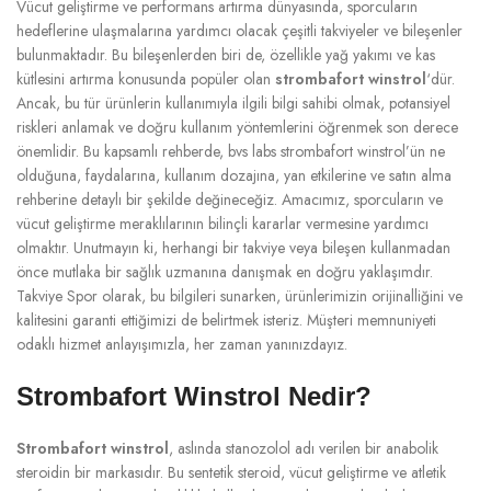
Vücut geliştirme ve performans artırma dünyasında, sporcuların
hedeflerine ulaşmalarına yardımcı olacak çeşitli takviyeler ve bileşenler
bulunmaktadır. Bu bileşenlerden biri de, özellikle yağ yakımı ve kas
kütlesini artırma konusunda popüler olan
strombafort winstrol
‘dür.
Ancak, bu tür ürünlerin kullanımıyla ilgili bilgi sahibi olmak, potansiyel
riskleri anlamak ve doğru kullanım yöntemlerini öğrenmek son derece
önemlidir. Bu kapsamlı rehberde, bvs labs strombafort winstrol’ün ne
olduğuna, faydalarına, kullanım dozajına, yan etkilerine ve satın alma
rehberine detaylı bir şekilde değineceğiz. Amacımız, sporcuların ve
vücut geliştirme meraklılarının bilinçli kararlar vermesine yardımcı
olmaktır. Unutmayın ki, herhangi bir takviye veya bileşen kullanmadan
önce mutlaka bir sağlık uzmanına danışmak en doğru yaklaşımdır.
Takviye Spor olarak, bu bilgileri sunarken, ürünlerimizin orijinalliğini ve
kalitesini garanti ettiğimizi de belirtmek isteriz. Müşteri memnuniyeti
odaklı hizmet anlayışımızla, her zaman yanınızdayız.
Strombafort Winstrol Nedir?
Strombafort winstrol
, aslında stanozolol adı verilen bir anabolik
steroidin bir markasıdır. Bu sentetik steroid, vücut geliştirme ve atletik