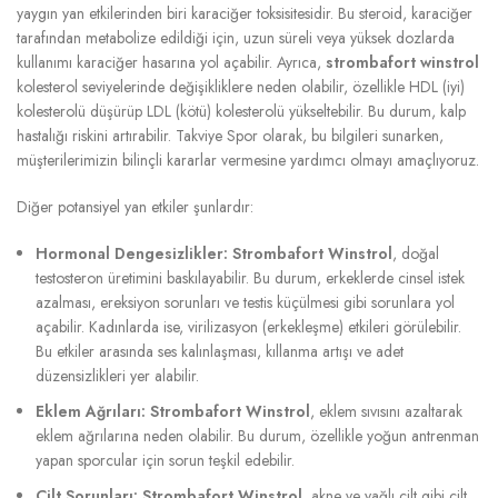
yaygın yan etkilerinden biri karaciğer toksisitesidir. Bu steroid, karaciğer
tarafından metabolize edildiği için, uzun süreli veya yüksek dozlarda
kullanımı karaciğer hasarına yol açabilir. Ayrıca,
strombafort winstrol
kolesterol seviyelerinde değişikliklere neden olabilir, özellikle HDL (iyi)
kolesterolü düşürüp LDL (kötü) kolesterolü yükseltebilir. Bu durum, kalp
hastalığı riskini artırabilir. Takviye Spor olarak, bu bilgileri sunarken,
müşterilerimizin bilinçli kararlar vermesine yardımcı olmayı amaçlıyoruz.
Diğer potansiyel yan etkiler şunlardır:
Hormonal Dengesizlikler:
Strombafort Winstrol
, doğal
testosteron üretimini baskılayabilir. Bu durum, erkeklerde cinsel istek
azalması, ereksiyon sorunları ve testis küçülmesi gibi sorunlara yol
açabilir. Kadınlarda ise, virilizasyon (erkekleşme) etkileri görülebilir.
Bu etkiler arasında ses kalınlaşması, kıllanma artışı ve adet
düzensizlikleri yer alabilir.
Eklem Ağrıları:
Strombafort Winstrol
, eklem sıvısını azaltarak
eklem ağrılarına neden olabilir. Bu durum, özellikle yoğun antrenman
yapan sporcular için sorun teşkil edebilir.
Cilt Sorunları:
Strombafort Winstrol
, akne ve yağlı cilt gibi cilt