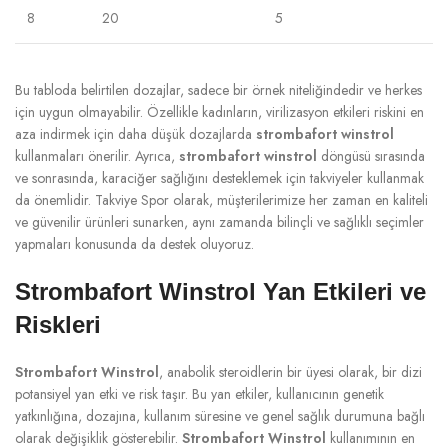
8
20
5
Bu tabloda belirtilen dozajlar, sadece bir örnek niteliğindedir ve herkes
için uygun olmayabilir. Özellikle kadınların, virilizasyon etkileri riskini en
aza indirmek için daha düşük dozajlarda
strombafort winstrol
kullanmaları önerilir. Ayrıca,
strombafort winstrol
döngüsü sırasında
ve sonrasında, karaciğer sağlığını desteklemek için takviyeler kullanmak
da önemlidir. Takviye Spor olarak, müşterilerimize her zaman en kaliteli
ve güvenilir ürünleri sunarken, aynı zamanda bilinçli ve sağlıklı seçimler
yapmaları konusunda da destek oluyoruz.
Strombafort Winstrol Yan Etkileri ve
Riskleri
Strombafort Winstrol
, anabolik steroidlerin bir üyesi olarak, bir dizi
potansiyel yan etki ve risk taşır. Bu yan etkiler, kullanıcının genetik
yatkınlığına, dozajına, kullanım süresine ve genel sağlık durumuna bağlı
olarak değişiklik gösterebilir.
Strombafort Winstrol
kullanımının en