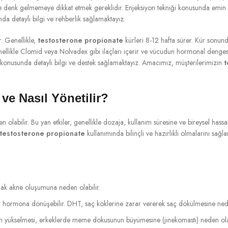
e denk gelmemeye dikkat etmek gereklidir. Enjeksiyon tekniği konusunda emin 
a detaylı bilgi ve rehberlik sağlamaktayız.
r. Genellikle,
testosterone propionate
kürleri 8-12 hafta sürer. Kür sonun
ellikle Clomid veya Nolvadex gibi ilaçları içerir ve vücudun hormonal denges
 konusunda detaylı bilgi ve destek sağlamaktayız. Amacımız, müşterilerimizin
t
ve Nasıl Yönetilir?
n olabilir. Bu yan etkiler, genellikle dozaja, kullanım süresine ve bireysel hassa
testosterone propionate
kullanımında bilinçli ve hazırlıklı olmalarını sa
rarak akne oluşumuna neden olabilir.
ir hormona dönüşebilir. DHT, saç köklerine zarar vererek saç dökülmesine nede
nin yükselmesi, erkeklerde meme dokusunun büyümesine (jinekomasti) neden olab