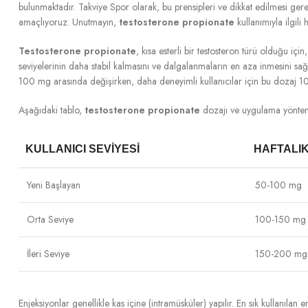
bulunmaktadır. Takviye Spor olarak, bu prensipleri ve dikkat edilmesi gerek
amaçlıyoruz. Unutmayın,
testosterone propionate
kullanımıyla ilgi
Testosterone propionate
, kısa esterli bir testosteron türü olduğu içi
seviyelerinin daha stabil kalmasını ve dalgalanmaların en aza inmesini sağl
100 mg arasında değişirken, daha deneyimli kullanıcılar için bu dozaj
Aşağıdaki tablo,
testosterone propionate
dozajı ve uygulama yönteml
KULLANICI SEVIYESI
HAFTALI
Yeni Başlayan
50-100 mg
Orta Seviye
100-150 mg
İleri Seviye
150-200 mg
Enjeksiyonlar genellikle kas içine (intramüsküler) yapılır. En sık kullanıl