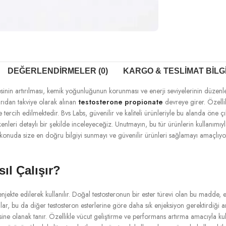
DEĞERLENDIRMELER (0)
KARGO & TESLIMAT BILG
ütlesinin artırılması, kemik yoğunluğunun korunması ve enerji seviyelerinin düz
arıdan takviye olarak alınan
testosterone propionate
devreye girer. Özellik
inde tercih edilmektedir. Bvs Labs, güvenilir ve kaliteli ürünleriyle bu alanda öne
erekenleri detaylı bir şekilde inceleyeceğiz. Unutmayın, bu tür ürünlerin kullan
, bu konuda size en doğru bilgiyi sunmayı ve güvenilir ürünleri sağlamayı amaçlı
ıl Çalışır?
enjekte edilerek kullanılır. Doğal testosteronun bir ester türevi olan bu madde, 
ağlar, bu da diğer testosteron esterlerine göre daha sık enjeksiyon gerektirdiği a
ne olanak tanır. Özellikle vücut geliştirme ve performans artırma amacıyla ku