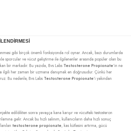
ILENDIRMESI
enlenmesi gibi birçok önemli fonksiyonda rol oynar. Ancak, bazı durumlarda
le sporcular ve vücut geliştirme ile ilgilenenler arasında popüler olan bu
 çıkan bir markadır. Bu yazıda, Bvs Labs
Testosterone Propionate
‘in ne
ımıyla ilgili her zaman bir uzmana danışmak en doğrusudur. Çünkü her
yoruz. Bu nedenle, Bvs Labs
Testosterone Propionate
‘i yakından
enjekte edildikten sonra yavaşça kana karışır ve vücuttaki testosteron
nlamına gelir. Ancak bu hızlı salınım, kullanıcıların daha hızlı sonuç
llanılan
testosterone propionate
, kas kütlesini artırma, gücü