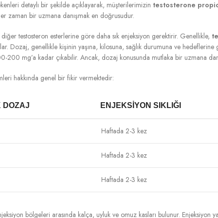
enleri detaylı bir şekilde açıklayarak, müşterilerimizin
testosterone propi
li her zaman bir uzmana danışmak en doğrusudur.
n, diğer testosteron esterlerine göre daha sık enjeksiyon gerektirir. Genellikle,
t
ar. Dozaj, genellikle kişinin yaşına, kilosuna, sağlık durumuna ve hedeflerine g
 100-200 mg’a kadar çıkabilir. Ancak, dozaj konusunda mutlaka bir uzmana 
eri hakkında genel bir fikir vermektedir:
K DOZAJ
ENJEKSIYON SIKLIĞI
Haftada 2-3 kez
Haftada 2-3 kez
Haftada 2-3 kez
an enjeksiyon bölgeleri arasında kalça, uyluk ve omuz kasları bulunur. Enjeksiyon