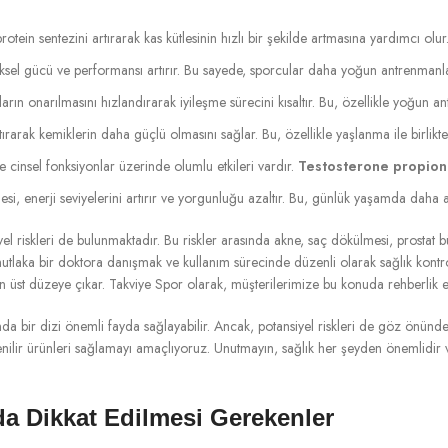
rotein sentezini artırarak kas kütlesinin hızlı bir şekilde artmasına yardımcı olur.
iksel gücü ve performansı artırır. Bu sayede, sporcular daha yoğun antrenmanlar
sların onarılmasını hızlandırarak iyileşme sürecini kısaltır. Bu, özellikle yoğun
arak kemiklerin daha güçlü olmasını sağlar. Bu, özellikle yaşlanma ile birlikte
e cinsel fonksiyonlar üzerinde olumlu etkileri vardır.
Testosterone propion
si, enerji seviyelerini artırır ve yorgunluğu azaltır. Bu, günlük yaşamda daha ak
el riskleri de bulunmaktadır. Bu riskler arasında akne, saç dökülmesi, prostat 
laka bir doktora danışmak ve kullanım sürecinde düzenli olarak sağlık kont
de en üst düzeye çıkar. Takviye Spor olarak, müşterilerimize bu konuda rehberli
nda bir dizi önemli fayda sağlayabilir. Ancak, potansiyel riskleri de göz önünd
nilir ürünleri sağlamayı amaçlıyoruz. Unutmayın, sağlık her şeyden önemlidir
a Dikkat Edilmesi Gerekenler