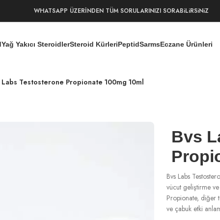
WHATSAPP ÜZERİNDEN TÜM SORULARINIZI SORABiLiRSiNiZ
d
Yağ Yakıcı Steroidler
Steroid Kürleri
Peptid
Sarms
Eczane Ürünleri
 Labs Testosterone Propionate 100mg 10ml
Bvs L
Propi
Bvs Labs Testostero
vücut geliştirme ve
Propionate, diğer t
ve çabuk etki anlam