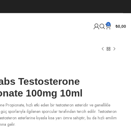
0
₺
0,00
abs Testosterone
onate 100mg 10ml
ne Propionate, hızlı etki eden bir testosteron esteridir ve genellikle
 güç sporlarıyla ilgilenen sporcular tarafından tercih edilir. Testosteron
estosteron esterlerine kıyasla kısa yarı ömre sahiptir, bu da hızlı emilim
ına gelir.