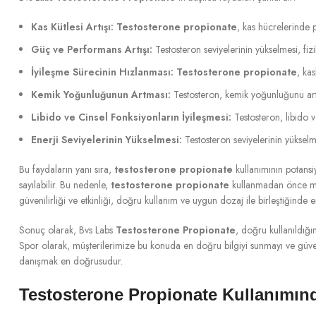
Kas Kütlesi Artışı:
Testosterone propionate
, kas hücrelerinde p
Güç ve Performans Artışı:
Testosteron seviyelerinin yükselmesi, fiz
İyileşme Sürecinin Hızlanması:
Testosterone propionate
, ka
Kemik Yoğunluğunun Artması:
Testosteron, kemik yoğunluğunu artır
Libido ve Cinsel Fonksiyonların İyileşmesi:
Testosteron, libido v
Enerji Seviyelerinin Yükselmesi:
Testosteron seviyelerinin yükselme
Bu faydaların yanı sıra,
testosterone propionate
kullanımının potansiy
sayılabilir. Bu nedenle,
testosterone propionate
kullanmadan önce mut
güvenilirliği ve etkinliği, doğru kullanım ve uygun dozaj ile birleştiğin
Sonuç olarak, Bvs Labs
Testosterone Propionate
, doğru kullanıldığı
Spor olarak, müşterilerimize bu konuda en doğru bilgiyi sunmayı ve güve
danışmak en doğrusudur.
Testosterone Propionate Kullanımınd