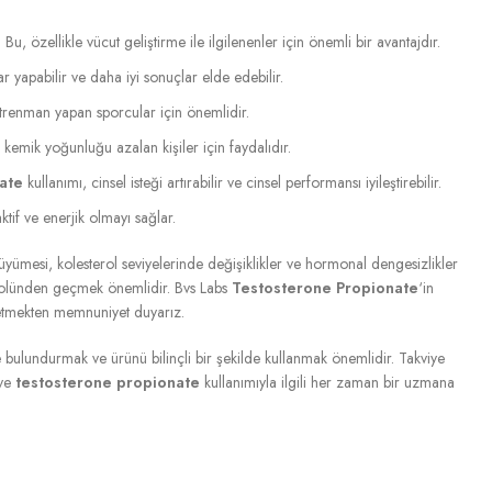
 Bu, özellikle vücut geliştirme ile ilgilenenler için önemli bir avantajdır.
 yapabilir ve daha iyi sonuçlar elde edebilir.
 antrenman yapan sporcular için önemlidir.
 kemik yoğunluğu azalan kişiler için faydalıdır.
ate
kullanımı, cinsel isteği artırabilir ve cinsel performansı iyileştirebilir.
tif ve enerjik olmayı sağlar.
büyümesi, kolesterol seviyelerinde değişiklikler ve hormonal dengesizlikler
rolünden geçmek önemlidir. Bvs Labs
Testosterone Propionate
‘in
k etmekten memnuniyet duyarız.
e bulundurmak ve ürünü bilinçli bir şekilde kullanmak önemlidir. Takviye
 ve
testosterone propionate
kullanımıyla ilgili her zaman bir uzmana