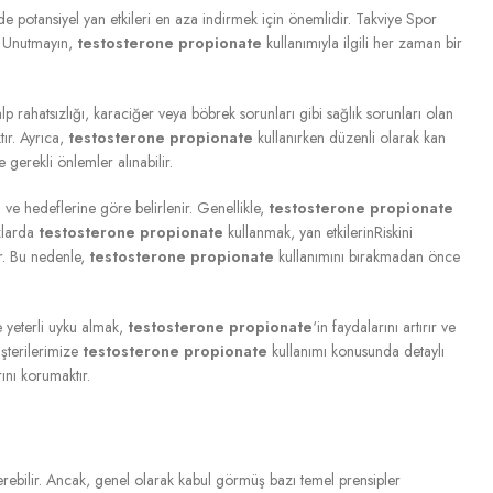
e potansiyel yan etkileri en aza indirmek için önemlidir. Takviye Spor
z. Unutmayın,
testosterone propionate
kullanımıyla ilgili her zaman bir
rahatsızlığı, karaciğer veya böbrek sorunları gibi sağlık sorunları olan
ır. Ayrıca,
testosterone propionate
kullanırken düzenli olarak kan
 gerekli önlemler alınabilir.
 ve hedeflerine göre belirlenir. Genellikle,
testosterone propionate
zlarda
testosterone propionate
kullanmak, yan etkilerinRiskini
r. Bu nedenle,
testosterone propionate
kullanımını bırakmadan önce
 yeterli uyku almak,
testosterone propionate
‘in faydalarını artırır ve
üşterilerimize
testosterone propionate
kullanımı konusunda detaylı
rını korumaktır.
erebilir. Ancak, genel olarak kabul görmüş bazı temel prensipler