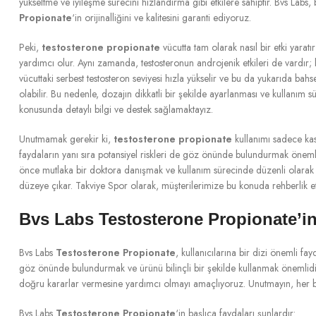
yükseltme ve iyileşme sürecini hızlandırma gibi etkilere sahiptir. Bvs Labs
Propionate
‘in orijinalliğini ve kalitesini garanti ediyoruz.
Peki,
testosterone propionate
vücutta tam olarak nasıl bir etki yarat
yardımcı olur. Aynı zamanda, testosteronun androjenik etkileri de vardır; bu
vücuttaki serbest testosteron seviyesi hızla yükselir ve bu da yukarıda bah
olabilir. Bu nedenle, dozajın dikkatli bir şekilde ayarlanması ve kullanım
konusunda detaylı bilgi ve destek sağlamaktayız.
Unutmamak gerekir ki,
testosterone propionate
kullanımı sadece kas k
faydaların yanı sıra potansiyel riskleri de göz önünde bulundurmak önemlid
önce mutlaka bir doktora danışmak ve kullanım sürecinde düzenli olarak t
düzeye çıkar. Takviye Spor olarak, müşterilerimize bu konuda rehberlik 
Bvs Labs Testosterone Propionate’in
Bvs Labs
Testosterone Propionate
, kullanıcılarına bir dizi önemli fa
göz önünde bulundurmak ve ürünü bilinçli bir şekilde kullanmak önemlidi
doğru kararlar vermesine yardımcı olmayı amaçlıyoruz. Unutmayın, her bire
Bvs Labs
Testosterone Propionate
‘in başlıca faydaları şunlardır: