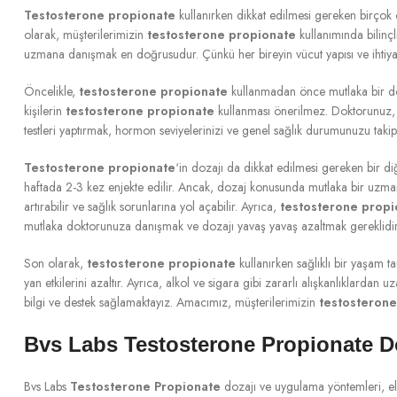
Testosterone propionate
kullanırken dikkat edilmesi gereken birçok 
olarak, müşterilerimizin
testosterone propionate
kullanımında bilinç
uzmana danışmak en doğrusudur. Çünkü her bireyin vücut yapısı ve ihtiyaçla
Öncelikle,
testosterone propionate
kullanmadan önce mutlaka bir dokt
kişilerin
testosterone propionate
kullanması önerilmez. Doktorunuz, s
testleri yaptırmak, hormon seviyelerinizi ve genel sağlık durumunuzu takip e
Testosterone propionate
‘in dozajı da dikkat edilmesi gereken bir di
haftada 2-3 kez enjekte edilir. Ancak, dozaj konusunda mutlaka bir u
artırabilir ve sağlık sorunlarına yol açabilir. Ayrıca,
testosterone propi
mutlaka doktorunuza danışmak ve dozajı yavaş yavaş azaltmak gereklidir
Son olarak,
testosterone propionate
kullanırken sağlıklı bir yaşam
yan etkilerini azaltır. Ayrıca, alkol ve sigara gibi zararlı alışkanlıklar
bilgi ve destek sağlamaktayız. Amacımız, müşterilerimizin
testosterone
Bvs Labs Testosterone Propionate D
Bvs Labs
Testosterone Propionate
dozajı ve uygulama yöntemleri, eld