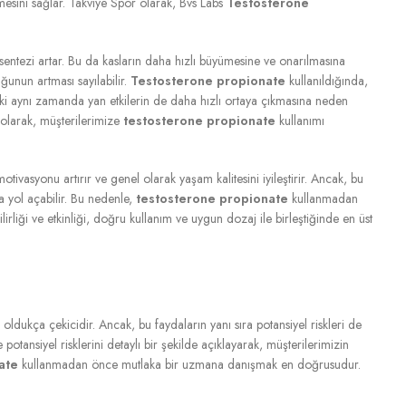
ilmesini sağlar. Takviye Spor olarak, Bvs Labs
Testosterone
n sentezi artar. Bu da kasların daha hızlı büyümesine ve onarılmasına
uğunun artması sayılabilir.
Testosterone propionate
kullanıldığında,
ı etki aynı zamanda yan etkilerin de daha hızlı ortaya çıkmasına neden
 olarak, müşterilerimize
testosterone propionate
kullanımı
motivasyonu artırır ve genel olarak yaşam kalitesini iyileştirir. Ancak, bu
a yol açabilir. Bu nedenle,
testosterone propionate
kullanmadan
ilirliği ve etkinliği, doğru kullanım ve uygun dozaj ile birleştiğinde en üst
in oldukça çekicidir. Ancak, bu faydaların yanı sıra potansiyel riskleri de
e potansiyel risklerini detaylı bir şekilde açıklayarak, müşterilerimizin
ate
kullanmadan önce mutlaka bir uzmana danışmak en doğrusudur.