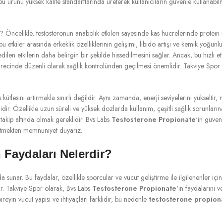
, bu ürünü yüksek kalite standartlarında üreterek kullanıcıların güvenle kullanab
ır? Öncelikle, testosteronun anabolik etkileri sayesinde kas hücrelerinde protei
 etkiler arasında erkeklik özelliklerinin gelişimi, libido artışı ve kemik yoğunl
sedilen etkilerin daha belirgin bir şekilde hissedilmesini sağlar. Ancak, bu hızl
 sürecinde düzenli olarak sağlık kontrolünden geçilmesi önemlidir. Takviye Spor
ütlesini artırmakla sınırlı değildir. Aynı zamanda, enerji seviyelerini yükseltir, 
ir. Özellikle uzun süreli ve yüksek dozlarda kullanım, çeşitli sağlık sorunların
akip altında olmak gereklidir. Bvs Labs
Testosterone Propionate
‘in güven
etmekten memnuniyet duyarız.
 Faydaları Nelerdir?
yda sunar. Bu faydalar, özellikle sporcular ve vücut geliştirme ile ilgilenenler iç
r. Takviye Spor olarak, Bvs Labs
Testosterone Propionate
‘in faydalarını v
yin vücut yapısı ve ihtiyaçları farklıdır, bu nedenle
testosterone propion