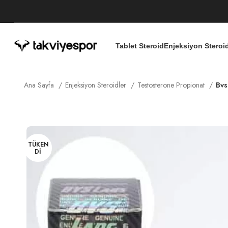
Tablet Steroid
Enjeksiyon Steroi
Ana Sayfa
Enjeksiyon Steroidler
Testosterone Propionat
Bvs
TÜKEN
DI