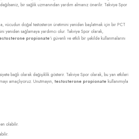
değilseniz, bir sağlık uzmanından yardım almanız önerilir. Takviye Spor
da, vücudun doğal testosteron üretimini yeniden başlatmak için bir PCT
ini yeniden sağlamaya yardımcı olur. Takviye Spor olarak,
estosterone propionate
‘i güvenli ve etkili bir şekilde kullanmalarını
siyete bağlı olarak değişiklik gösterir. Takviye Spor olarak, bu yan etkileri
ğlamayı amaçlıyoruz. Unutmayın,
testosterone propionate
kullanımıyla
n olabilir.
ilir.