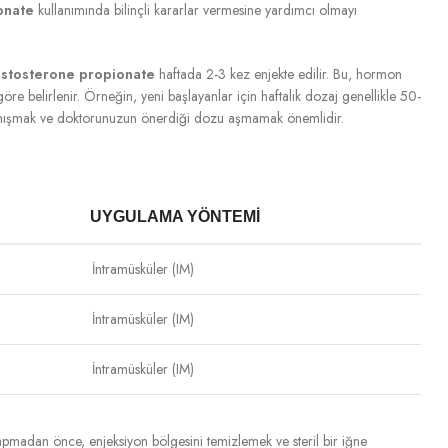
onate
kullanımında bilinçli kararlar vermesine yardımcı olmayı
estosterone propionate
haftada 2-3 kez enjekte edilir. Bu, hormon
öre belirlenir. Örneğin, yeni başlayanlar için haftalık dozaj genellikle 50-
danışmak ve doktorunuzun önerdiği dozu aşmamak önemlidir.
UYGULAMA YÖNTEMI
İntramüsküler (IM)
İntramüsküler (IM)
İntramüsküler (IM)
 yapmadan önce, enjeksiyon bölgesini temizlemek ve steril bir iğne