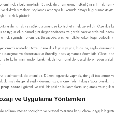
önemli nokta bulunmaktadır. Bu noktalar, hem ürünün etkinliğini artırmak hem d
li ve dikkatli olmalarını sağlamak amacıyla bu konuda detaylı bilgi sunmaktayı
rı farklılık gösterir.
ora danışmak ve sağlık durumunuzu kontrol ettirmek gereklidir. Özellikle kalp 
ize uygun olup olmadığını değerlendirecek ve gerekli tavsiyelerde bulunacakt
tmek açısından önemlidir. Bu sayede, olası yan etkiler erken tespit edilebilir ve
ğer önemli noktadır. Dozaj, genellikle kişinin yaşına, kilosuna, sağlık durumuna
zmana danışmak ve doktorunuzun önerdiği dozu aşmamak önemlidir. Yüksek do
onate
kullanımını aniden bırakmak da hormonal dengesizliklere neden olabili
.
 tarzı benimsemek de önemlidir. Düzenli egzersiz yapmak, dengeli beslenmek ve
dan uzak durmak da genel sağlık durumunuz için önemlidir. Takviye Spor olarak, m
 propionate
‘i güvenli ve etkili bir şekilde kullanmalarını sağlamak ve sağlıkla
ozajı ve Uygulama Yöntemleri
e edilmek istenen sonuçlara ve bireysel toleransa bağlı olarak değişiklik göst