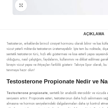
Büyütmek için tıklayın
AÇIKLAMA
Testosteron, erkeklerde birincil cinsiyet hormonu olarak bilinir ve kas k
vücut yeterli miktarda testosteron üretemeyebilir. İşte tam bu noktada, dış
sentetik testosteron türü, hızlı etki göstermesi ve kısa esterli yapısı sayes
olduğunu, nasıl çalıştığını, faydalarını, kullanımını ve dikkat edilmesi g
bireyin vücut yapısı ve ihtiyaçları farklılık gösterir. Takviye Spor olarak
tanımaya hazır olun!
Testosterone Propionate Nedir ve Nas
Testosterone propionate
, sentetik bir anabolik steroiddir ve vücuda 
seviyesini artırır. Propionate esteri, testosteronun daha hızlı salınmasını s
almasına ve hormon seviyelerindeki dalgalanmaları daha iyi kontrol etmesi