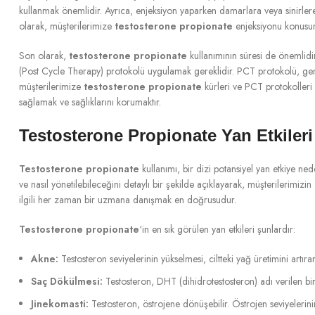
kullanmak önemlidir. Ayrıca, enjeksiyon yaparken damarlara veya sinirler
olarak, müşterilerimize
testosterone propionate
enjeksiyonu konusund
Son olarak,
testosterone propionate
kullanımının süresi de önemlidi
(Post Cycle Therapy) protokolü uygulamak gereklidir. PCT protokolü, gen
müşterilerimize
testosterone propionate
kürleri ve PCT protokolleri
sağlamak ve sağlıklarını korumaktır.
Testosterone Propionate Yan Etkileri 
Testosterone propionate
kullanımı, bir dizi potansiyel yan etkiye nede
ve nasıl yönetilebileceğini detaylı bir şekilde açıklayarak, müşterilerimizin
ilgili her zaman bir uzmana danışmak en doğrusudur.
Testosterone propionate
‘in en sık görülen yan etkileri şunlardır:
Akne:
Testosteron seviyelerinin yükselmesi, ciltteki yağ üretimini artı
Saç Dökülmesi:
Testosteron, DHT (dihidrotestosteron) adı verilen b
Jinekomasti:
Testosteron, östrojene dönüşebilir. Östrojen seviyeleri