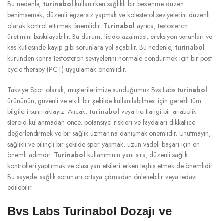
Bu nedenle,
turinabol
kullanırken sağlıklı bir beslenme düzeni
benimsemek, düzenli egzersiz yapmak ve kolesterol seviyelerini düzenli
olarak kontrol ettirmek önemlidir.
Turinabol
ayrıca, testosteron
üretimini baskılayabilir. Bu durum, libido azalması, ereksiyon sorunları ve
kas kütlesinde kayıp gibi sorunlara yol açabilir. Bu nedenle,
turinabol
küründen sonra testosteron seviyelerini normale döndürmek için bir post
cycle therapy (PCT) uygulamak önemlidir.
Takviye Spor olarak, müşterilerimize sunduğumuz Bvs Labs
turinabol
ürününün, güvenli ve etkili bir şekilde kullanılabilmesi için gerekli tüm
bilgileri sunmaktayız. Ancak,
turinabol
veya herhangi bir anabolik
steroid kullanmadan önce, potansiyel riskleri ve faydaları dikkatlice
değerlendirmek ve bir sağlık uzmanına danışmak önemlidir. Unutmayın,
sağlıklı ve bilinçli bir şekilde spor yapmak, uzun vadeli başarı için en
önemli adımdır.
Turinabol
kullanımının yanı sıra, düzenli sağlık
kontrolleri yaptırmak ve olası yan etkileri erken teşhis etmek de önemlidir.
Bu sayede, sağlık sorunları ortaya çıkmadan önlenebilir veya tedavi
edilebilir.
Bvs Labs Turinabol Dozajı ve