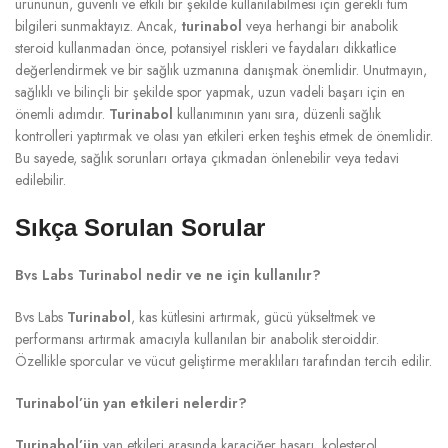
ürününün, güvenli ve etkili bir şekilde kullanılabilmesi için gerekli tüm
bilgileri sunmaktayız. Ancak,
turinabol
veya herhangi bir anabolik
steroid kullanmadan önce, potansiyel riskleri ve faydaları dikkatlice
değerlendirmek ve bir sağlık uzmanına danışmak önemlidir. Unutmayın,
sağlıklı ve bilinçli bir şekilde spor yapmak, uzun vadeli başarı için en
önemli adımdır.
Turinabol
kullanımının yanı sıra, düzenli sağlık
kontrolleri yaptırmak ve olası yan etkileri erken teşhis etmek de önemlidir.
Bu sayede, sağlık sorunları ortaya çıkmadan önlenebilir veya tedavi
edilebilir.
Sıkça Sorulan Sorular
Bvs Labs Turinabol nedir ve ne için kullanılır?
Bvs Labs
Turinabol
, kas kütlesini artırmak, gücü yükseltmek ve
performansı artırmak amacıyla kullanılan bir anabolik steroiddir.
Özellikle sporcular ve vücut geliştirme meraklıları tarafından tercih edilir.
Turinabol’ün yan etkileri nelerdir?
Turinabol’ün
yan etkileri arasında karaciğer hasarı, kolesterol