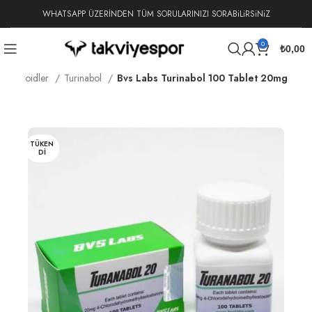
WHATSAPP ÜZERİNDEN TÜM SORULARINIZI SORABiLiRSiNiZ
0
₺
0,00
et Steroidler
Turinabol
Bvs Labs Turinabol 100 Tablet 20mg
TÜKEN
DI