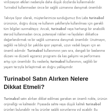
virilizasyon etkileri nedeniyle daha düşük dozlarda kullanmalıdır.
Turinabol kullanmadan önce bir sağlık uzmanına danışmak önemlidir.
Takviye Spor olarak, müşterilerimize sunduğumuz Bvs Labs
turinabol
ürününün, doğru dozaj ve kullanım şekilleriyle kullanılması için gerekli
tüm bilgileri sunmaktayız. Ancak,
turinabol
veya herhangi bir anabolik
steroid kullanmadan önce, potansiyel riskleri ve faydaları dikkatlice
değerlendirmek ve bir sağlık uzmanına danışmak önemlidir. Unutmayın,
sağlıklı ve bilinçli bir şekilde spor yapmak, uzun vadeli başarı için en
önemli adımdır.
Turinabol
kullanımının yanı sıra, dengeli bir beslenme
düzeni ve düzenli egzersiz programı da kas gelişimi ve performans
artışı için önemlidir. Bu nedenle,
turinabol
kullanımını, sağlıklı bir
yaşam tarzıyla birleştirmek en doğru yaklaşımdır.
Turinabol Satın Alırken Nelere
Dikkat Etmeli?
Turinabol
satın alırken dikkat edilmesi gereken en önemli nokta, ürünün
orijinalliği ve kalitesidir. Piyasada sahte veya düşük kaliteli
turinabol
ürünleri bulunabilir ve bu ürünler sağlık sorunlarına yol açabilir. Bu