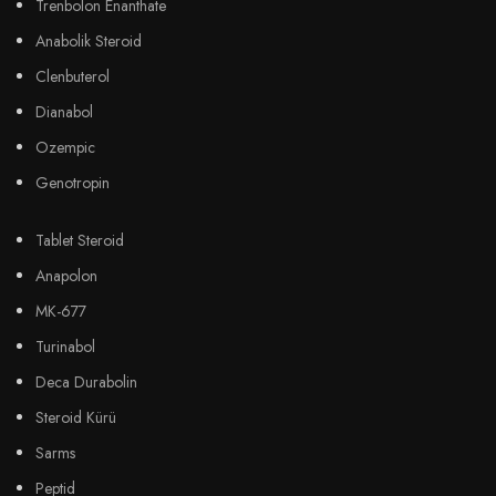
Trenbolon Enanthate
Anabolik Steroid
Clenbuterol
Dianabol
Ozempic
Genotropin
Tablet Steroid
Anapolon
MK-677
Turinabol
Deca Durabolin
Steroid Kürü
Sarms
Peptid