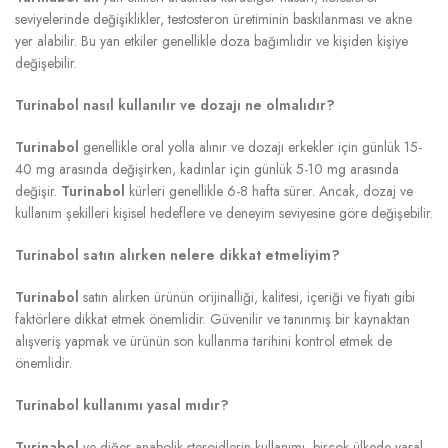
seviyelerinde değişiklikler, testosteron üretiminin baskılanması ve akne
yer alabilir. Bu yan etkiler genellikle doza bağımlıdır ve kişiden kişiye
değişebilir.
Turinabol nasıl kullanılır ve dozajı ne olmalıdır?
Turinabol
genellikle oral yolla alınır ve dozajı erkekler için günlük 15-
40 mg arasında değişirken, kadınlar için günlük 5-10 mg arasında
değişir.
Turinabol
kürleri genellikle 6-8 hafta sürer. Ancak, dozaj ve
kullanım şekilleri kişisel hedeflere ve deneyim seviyesine göre değişebilir.
Turinabol satın alırken nelere dikkat etmeliyim?
Turinabol
satın alırken ürünün orijinalliği, kalitesi, içeriği ve fiyatı gibi
faktörlere dikkat etmek önemlidir. Güvenilir ve tanınmış bir kaynaktan
alışveriş yapmak ve ürünün son kullanma tarihini kontrol etmek de
önemlidir.
Turinabol kullanımı yasal mıdır?
Turinabol
ve diğer anabolik steroidlerin kullanımı, birçok ülkede yasal