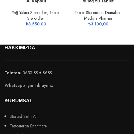
30 Kapsül
50mg 50 Tablet
Yağ Yakıcı Steroidler
,
Tablet
Tablet Steroidler
,
Dianabol
,
Steroidler
Medivia Pharma
₺
3.550,00
₺
3.100,00
HAKKIMIZDA
Telefon:
0553 896 8689
Whatsapp için Tıklayınız
KURUMSAL
Steroid Satın Al
Testosteron Enanthate