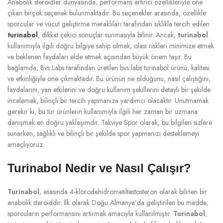
Anabolik steroidler dünyasında, performans artırıcı özellikleriyle öne
çıkan birçok seçenek bulunmaktadır. Bu seçenekler arasında, özellikle
sporcular ve vücut geliştirme meraklıları tarafından sıklıkla tercih edilen
turinabol
, dikkat çekici sonuçlar sunmasıyla bilinir. Ancak,
turinabol
kullanımıyla ilgili doğru bilgiye sahip olmak, olası riskleri minimize etmek
ve beklenen faydaları elde etmek açısından büyük önem taşır. Bu
bağlamda, Bvs Labs tarafından üretilen bvs labs turinabol ürünü, kalitesi
ve etkinliğiyle öne çıkmaktadır. Bu ürünün ne olduğunu, nasıl çalıştığını,
faydalarını, yan etkilerini ve doğru kullanım şekillerini detaylı bir şekilde
incelemek, bilinçli bir tercih yapmanıza yardımcı olacaktır. Unutmamak
gerekir ki, bu tür ürünlerin kullanımıyla ilgili her zaman bir uzmana
danışmak en doğru yaklaşımdır. Takviye Spor olarak, bu bilgileri sizlere
sunarken, sağlıklı ve bilinçli bir şekilde spor yapmanızı desteklemeyi
amaçlıyoruz.
Turinabol Nedir ve Nasıl Çalışır?
Turinabol
, esasında 4-klorodehidrometiltestosteron olarak bilinen bir
anabolik steroiddir. İlk olarak Doğu Almanya’da geliştirilen bu madde,
sporcuların performansını artırmak amacıyla kullanılmıştır.
Turinabol
,