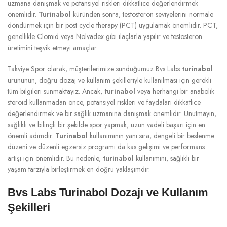
uzmana danışmak ve potansiyel riskleri dikkatlice değerlendirmek
önemlidir.
Turinabol
küründen sonra, testosteron seviyelerini normale
döndürmek için bir post cycle therapy (PCT) uygulamak önemlidir. PCT,
genellikle Clomid veya Nolvadex gibi ilaçlarla yapılır ve testosteron
üretimini teşvik etmeyi amaçlar.
Takviye Spor olarak, müşterilerimize sunduğumuz Bvs Labs
turinabol
ürününün, doğru dozaj ve kullanım şekilleriyle kullanılması için gerekli
tüm bilgileri sunmaktayız. Ancak,
turinabol
veya herhangi bir anabolik
steroid kullanmadan önce, potansiyel riskleri ve faydaları dikkatlice
değerlendirmek ve bir sağlık uzmanına danışmak önemlidir. Unutmayın,
sağlıklı ve bilinçli bir şekilde spor yapmak, uzun vadeli başarı için en
önemli adımdır.
Turinabol
kullanımının yanı sıra, dengeli bir beslenme
düzeni ve düzenli egzersiz programı da kas gelişimi ve performans
artışı için önemlidir. Bu nedenle,
turinabol
kullanımını, sağlıklı bir
yaşam tarzıyla birleştirmek en doğru yaklaşımdır.
Bvs Labs Turinabol Dozajı ve Kullanım
Şekilleri