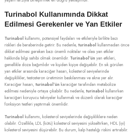
Turinabol Kullanımında Dikkat
Edilmesi Gerekenler ve Yan Etkiler
Turinabol
kullanımı, potansiyel faydaları ve etkileriyle birlikte bazı
riskleri de beraberinde getirir. Bu nedenle,
turinabol
kullanmadan önce
dikkat edilmesi gereken bazı önemli noktalar ve olası yan etkiler
hakkında bilgi sahibi olmak önemlidir.
Turinabol’ün
yan etkileri,
genellikle doza bağımlıdır ve kişiden kişiye değişebilir. En sık görülen
yan etkiler arasında karaciğer hasarı, kolesterol seviyelerinde
değişiklikler, testosteron üretiminin baskılanması ve akne yer alır.
Karaciğer hasarı,
turinabol’ün
karaciğer tarafından metabolize
edilmesi nedeniyle ortaya çıkabilir. Bu nedenle,
turinabol
kullanırken
karaciğeri koruyucu takviyeler kullanmak ve düzenli olarak karaciğer
fonksiyon testleri yaptırmak önemlidir.
Turinabol
kullanımı, kolesterol seviyelerinde değişikliklere neden
olabilir. Özellikle, LDL (kötü) kolesterol seviyesini yükseltirken, HDL (iyi)
kolesterol seviyesini düşürebilir. Bu durum, kalp hastalığı riskini artırabilir.