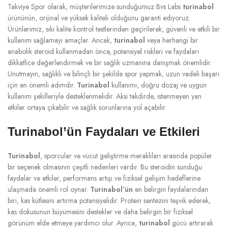
Takviye Spor olarak, müşterilerimize sunduğumuz Bvs Labs
turinabol
ürününün, orijinal ve yüksek kaliteli olduğunu garanti ediyoruz.
Ürünlerimiz, sıkı kalite kontrol testlerinden geçirilerek, güvenli ve etkili bir
kullanım sağlamayı amaçlar. Ancak,
turinabol
veya herhangi bir
anabolik steroid kullanmadan önce, potansiyel riskleri ve faydaları
dikkatlice değerlendirmek ve bir sağlık uzmanına danışmak önemlidir.
Unutmayın, sağlıklı ve bilinçli bir şekilde spor yapmak, uzun vadeli başarı
için en önemli adımdır.
Turinabol
kullanımı, doğru dozaj ve uygun
kullanım şekilleriyle desteklenmelidir. Aksi takdirde, istenmeyen yan
etkiler ortaya çıkabilir ve sağlık sorunlarına yol açabilir.
Turinabol’ün Faydaları ve Etkileri
Turinabol
, sporcular ve vücut geliştirme meraklıları arasında popüler
bir seçenek olmasının çeşitli nedenleri vardır. Bu steroidin sunduğu
faydalar ve etkiler, performans artışı ve fiziksel gelişim hedeflerine
ulaşmada önemli rol oynar.
Turinabol’ün
en belirgin faydalarından
biri, kas kütlesini artırma potansiyelidir. Protein sentezini teşvik ederek,
kas dokusunun büyümesini destekler ve daha belirgin bir fiziksel
görünüm elde etmeye yardımcı olur. Ayrıca,
turinabol
gücü artırarak