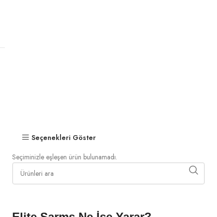
Seçenekleri Göster
Seçiminizle eşleşen ürün bulunamadı.
Elite Sarms Ne İşe Yarar?