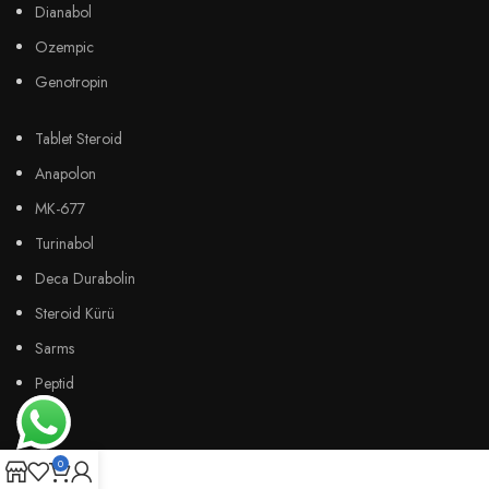
Dianabol
Ozempic
Genotropin
Tablet Steroid
Anapolon
MK-677
Turinabol
Deca Durabolin
Steroid Kürü
Sarms
Peptid
0