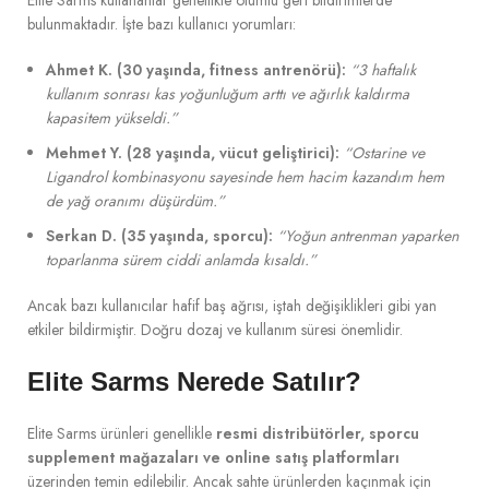
Elite Sarms kullananlar genellikle olumlu geri bildirimlerde
bulunmaktadır. İşte bazı kullanıcı yorumları:
Ahmet K. (30 yaşında, fitness antrenörü):
“3 haftalık
kullanım sonrası kas yoğunluğum arttı ve ağırlık kaldırma
kapasitem yükseldi.”
Mehmet Y. (28 yaşında, vücut geliştirici):
“Ostarine ve
Ligandrol kombinasyonu sayesinde hem hacim kazandım hem
de yağ oranımı düşürdüm.”
Serkan D. (35 yaşında, sporcu):
“Yoğun antrenman yaparken
toparlanma sürem ciddi anlamda kısaldı.”
Ancak bazı kullanıcılar hafif baş ağrısı, iştah değişiklikleri gibi yan
etkiler bildirmiştir. Doğru dozaj ve kullanım süresi önemlidir.
Elite Sarms Nerede Satılır?
Elite Sarms ürünleri genellikle
resmi distribütörler, sporcu
supplement mağazaları ve online satış platformları
üzerinden temin edilebilir. Ancak sahte ürünlerden kaçınmak için