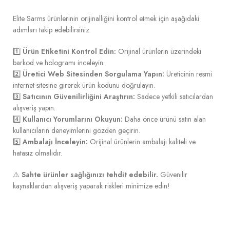
Elite Sarms ürünlerinin orijinalliğini kontrol etmek için aşağıdaki
adımları takip edebilirsiniz:
1️⃣
Ürün Etiketini Kontrol Edin:
Orijinal ürünlerin üzerindeki
barkod ve hologramı inceleyin.
2️⃣
Üretici Web Sitesinden Sorgulama Yapın:
Üreticinin resmi
internet sitesine girerek ürün kodunu doğrulayın.
3️⃣
Satıcının Güvenilirliğini Araştırın:
Sadece yetkili satıcılardan
alışveriş yapın.
4️⃣
Kullanıcı Yorumlarını Okuyun:
Daha önce ürünü satın alan
kullanıcıların deneyimlerini gözden geçirin.
5️⃣
Ambalajı İnceleyin:
Orijinal ürünlerin ambalajı kaliteli ve
hatasız olmalıdır.
⚠️
Sahte ürünler sağlığınızı tehdit edebilir.
Güvenilir
kaynaklardan alışveriş yaparak riskleri minimize edin!