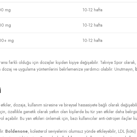
00 mg
10-12 hafta
00 mg
10-12 hafta
00+ mg
10-12 hafta
eransı farklı olduğu için dozajlar kişiden kişiye değişebilir. Takviye Spor olarak
n dozaj ve uygulama yöntemlerini belirlemenize yardımcı olabilir. Unutmayın,
i
 etkiler, dozaja, kullanım süresine ve bireysel hassasiyete bağlı olarak değişebil
çin, özellikle genetik olarak yatkın olan kişilerde bu tür yan etkiler daha belirgi
açabilir. Bu yan etkileri önlemek için, bazı kullanıcılar anti-östrojen ilaçlar kul
lir.
Boldenone
, kolesterol seviyelerini olumsuz yönde etkileyebilir, LDL (kötü) k