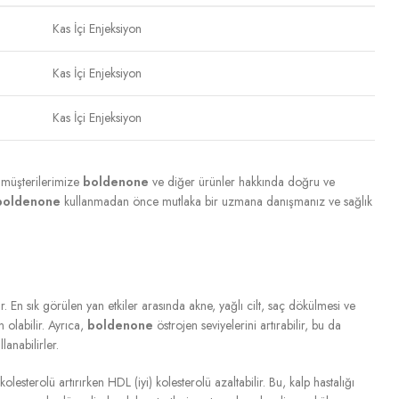
Kas İçi Enjeksiyon
Kas İçi Enjeksiyon
Kas İçi Enjeksiyon
, müşterilerimize
boldenone
ve diğer ürünler hakkında doğru ve
boldenone
kullanmadan önce mutlaka bir uzmana danışmanız ve sağlık
ir. En sık görülen yan etkiler arasında akne, yağlı cilt, saç dökülmesi ve
n olabilir. Ayrıca,
boldenone
östrojen seviyelerini artırabilir, bu da
lanabilirler.
olesterolü artırırken HDL (iyi) kolesterolü azaltabilir. Bu, kalp hastalığı