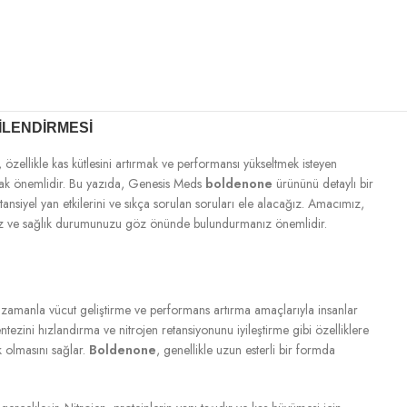
ILENDIRMESI
, özellikle kas kütlesini artırmak ve performansı yükseltmek isteyen
lmak önemlidir. Bu yazıda, Genesis Meds
boldenone
ürününü detaylı bir
ansiyel yan etkilerini ve sıkça sorulan soruları ele alacağız. Amacımız,
nız ve sağlık durumunuzu göz önünde bulundurmanız önemlidir.
ncak, zamanla vücut geliştirme ve performans artırma amaçlarıyla insanlar
sentezini hızlandırma ve nitrojen retansiyonunu iyileştirme gibi özelliklere
k olmasını sağlar.
Boldenone
, genellikle uzun esterli bir formda