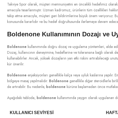
Takviye Spor olarak, müşteri memnuniyetini en öncelikli hedefimiz olarak k
amacıyla tasarlanmıştır. Uzman kadromuz, ürünlerin tüm özellikleri hakkınd
takip etme amacıyla, müşteri geri bildirimlerine büyük önem veriyoruz. Bu 
konusunda kararlıdır ve bu hedef doğrultusunda ilerlemeye devam edece
Boldenone Kullanımının Dozajı ve U
Boldenone
kullanımında doğru dozaj ve uygulama yöntemleri, elde edile
Dozaj, kullanıcının deneyimine, hedeflerine ve toleransına bağlı olarak 
kullanabilirler. Ancak, yüksek dozajların yan etki riskini artırabileceği unu
kür önerilir.
Boldenone
enjeksiyonları genellikle kalça veya uyluk kaslarına yapılır. E
bölgeye masaj yapılmalıdır.
Boldenone
genellikle diğer steroidlerle birli
de artırabilir. Bu nedenle,
boldenone
kürüne başlamadan önce mutlaka b
Aşağıdaki tabloda,
boldenone
kullanımında yaygın olarak uygulanan do
KULLANICI SEVIYESI
HAFT