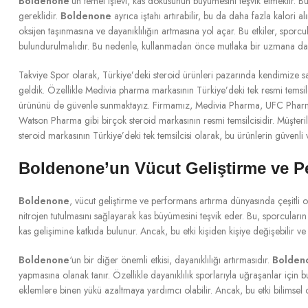
Boldenone
‘un temel işlevi, kas dokusunun büyümesini teşvik etmektir. Bu,
gereklidir.
Boldenone
ayrıca iştahı artırabilir, bu da daha fazla kalori a
oksijen taşınmasına ve dayanıklılığın artmasına yol açar. Bu etkiler, spo
bulundurulmalıdır. Bu nedenle, kullanmadan önce mutlaka bir uzmana dan
Takviye Spor olarak, Türkiye’deki steroid ürünleri pazarında kendimize sa
geldik. Özellikle Medivia pharma markasının Türkiye’deki tek resmi temsi
ürününü de güvenle sunmaktayız. Firmamız, Medivia Pharma, UFC Phar
Watson Pharma gibi birçok steroid markasının resmi temsilcisidir. Müşteril
steroid markasının Türkiye’deki tek temsilcisi olarak, bu ürünlerin güvenli v
Boldenone’un Vücut Geliştirme ve Per
Boldenone
, vücut geliştirme ve performans artırma dünyasında çeşitli olu
nitrojen tutulmasını sağlayarak kas büyümesini teşvik eder. Bu, sporcular
kas gelişimine katkıda bulunur. Ancak, bu etki kişiden kişiye değişebilir ve b
Boldenone
‘un bir diğer önemli etkisi, dayanıklılığı artırmasıdır.
Bolden
yapmasına olanak tanır. Özellikle dayanıklılık sporlarıyla uğraşanlar için 
eklemlere binen yükü azaltmaya yardımcı olabilir. Ancak, bu etki bilimsel