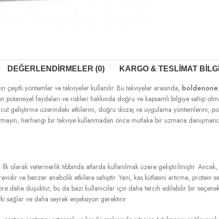
DEĞERLENDIRMELER (0)
KARGO & TESLIMAT BILG
çeşitli yöntemler ve takviyeler kullanılır. Bu takviyeler arasında,
boldenone
ın potansiyel faydaları ve riskleri hakkında doğru ve kapsamlı bilgiye sahip o
cut geliştirme üzerindeki etkilerini, doğru dozaj ve uygulama yöntemlerini, pot
Unutmayın, herhangi bir takviye kullanmadan önce mutlaka bir uzmana danışma
tir. İlk olarak veterinerlik tıbbında atlarda kullanılmak üzere geliştirilmiştir. A
ürevidir ve benzer anabolik etkilere sahiptir. Yani, kas kütlesini artırma, protein 
öre daha düşüktür, bu da bazı kullanıcılar için daha tercih edilebilir bir seçene
i sağlar ve daha seyrek enjeksiyon gerektirir.