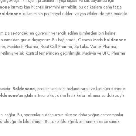
gerçekleşir. Nitrojen, proteinlerin yapı taşıdır ve kas büyümesi için
enone
kırmızı kan hücresi üretimini artırabilir, bu da kaslara daha fazla
boldenone
kullanımının potansiyel riskleri ve yan etkileri de göz önünde
zla sektördeki en güvenilir ve tercih edilen isimlerden biri haline
rimize sunmaktan gurur duyuyoruz. Bu bağlamda, Genesis Meds
boldenone
ma, Meditech Pharma, Root Cell Pharma, Sp Labs, Vortex Pharma,
etilmiş ve sıkı kontrol testlerinden geçirilmiştir. Medivia ve UFC Pharma
masıdır.
Boldenone
, protein sentezini hızlandırarak ve kas hücrelerinde
oldenone
‘un iştahı artırıcı etkisi, daha fazla kalori alımına ve dolayısıyla
masını sağlar. Bu, sporcuların daha uzun süre ve daha yoğun antrenmanlar
kisi olduğu da bildirilmiştir. Bu, özellikle ağırlık antrenmanları sırasında