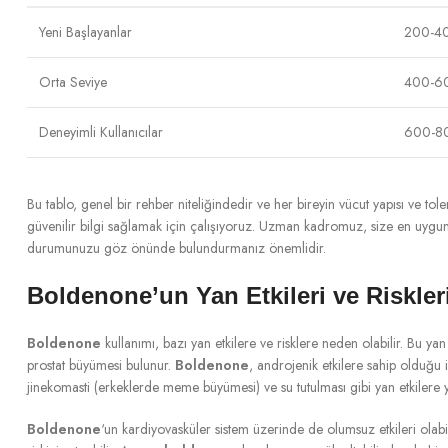
Yeni Başlayanlar
200-4
Orta Seviye
400-6
Deneyimli Kullanıcılar
600-8
Bu tablo, genel bir rehber niteliğindedir ve her bireyin vücut yapısı ve tol
güvenilir bilgi sağlamak için çalışıyoruz. Uzman kadromuz, size en uygu
durumunuzu göz önünde bulundurmanız önemlidir.
Boldenone’un Yan Etkileri ve Riskler
Boldenone
kullanımı, bazı yan etkilere ve risklere neden olabilir. Bu yan
prostat büyümesi bulunur.
Boldenone
, androjenik etkilere sahip olduğu i
jinekomasti (erkeklerde meme büyümesi) ve su tutulması gibi yan etkilere yol 
Boldenone
‘un kardiyovasküler sistem üzerinde de olumsuz etkileri olabi