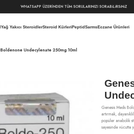
WHATSAPP ÜZERİNDEN TÜM SORULARINIZI SORABiLiRSiNiZ
d
Yağ Yakıcı Steroidler
Steroid Kürleri
Peptid
Sarms
Eczane Ürünleri
 Boldenone Undecylenate 250mg 10ml
Genes
Undec
Genesis Meds Bolde
artırmak, dayanıklı
popüler anabolik st
sayesinde vücutta y