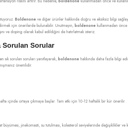
rtansiyon riskini artırır. Bu nedenle,
boldenone
kullanmadan önce ve kullanım 
tutuyoruz.
Boldenone
ve diğer ürünler hakkında doğru ve eksiksiz bilgi sağl
indirmek için önerilerde bulunabilir. Unutmayın,
boldenone
kullanmadan önce 
nı ve doping olarak kabul edildiğini de hatırlatmak isteriz.
 Sorulan Sorular
n sık sorulan soruları yanıtlayarak,
boldenone
hakkında daha fazla bilgi ed
danışmanız önemlidir.
 hafta içinde ortaya çıkmaya başlar. Tam etki için 10-12 haftalık bir kür önerilir.
tat büyümesi, jinekomasti, su tutulması, kolesterol seviyelerinde değişiklikler v