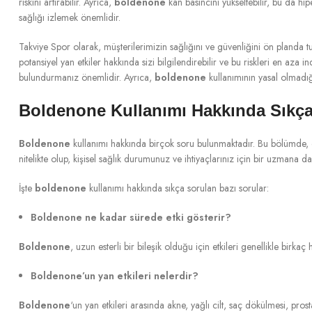
riskini artırabilir. Ayrıca,
boldenone
kan basıncını yükseltebilir, bu da hipe
sağlığı izlemek önemlidir.
Takviye Spor olarak, müşterilerimizin sağlığını ve güvenliğini ön planda 
potansiyel yan etkiler hakkında sizi bilgilendirebilir ve bu riskleri en aza 
bulundurmanız önemlidir. Ayrıca,
boldenone
kullanımının yasal olmadığı
Boldenone Kullanımı Hakkında Sıkça
Boldenone
kullanımı hakkında birçok soru bulunmaktadır. Bu bölümde, e
nitelikte olup, kişisel sağlık durumunuz ve ihtiyaçlarınız için bir uzmana 
İşte
boldenone
kullanımı hakkında sıkça sorulan bazı sorular:
Boldenone ne kadar sürede etki gösterir?
Boldenone
, uzun esterli bir bileşik olduğu için etkileri genellikle birkaç
Boldenone’un yan etkileri nelerdir?
Boldenone
‘un yan etkileri arasında akne, yağlı cilt, saç dökülmesi, pros