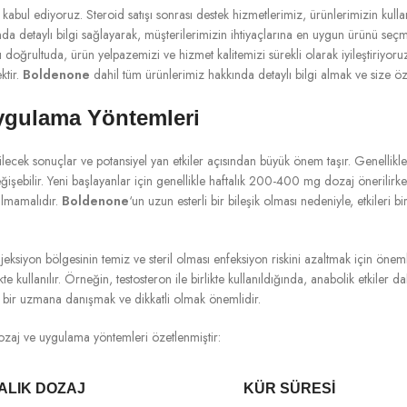
abul ediyoruz. Steroid satışı sonrası destek hizmetlerimiz, ürünlerimizin kulla
a detaylı bilgi sağlayarak, müşterilerimizin ihtiyaçlarına en uygun ürünü seçmel
doğrultuda, ürün yelpazemizi ve hizmet kalitemizi sürekli olarak iyileştiriyoruz
ktir.
Boldenone
dahil tüm ürünlerimiz hakkında detaylı bilgi almak ve size öz
ygulama Yöntemleri
cek sonuçlar ve potansiyel yan etkiler açısından büyük önem taşır. Genellikl
değişebilir. Yeni başlayanlar için genellikle haftalık 200-400 mg dozaj öneril
tulmamalıdır.
Boldenone
‘un uzun esterli bir bileşik olması nedeniyle, etkileri 
njeksiyon bölgesinin temiz ve steril olması enfeksiyon riskini azaltmak için önem
kte kullanılır. Örneğin, testosteron ile birlikte kullanıldığında, anabolik etkiler d
ir uzmana danışmak ve dikkatli olmak önemlidir.
zaj ve uygulama yöntemleri özetlenmiştir:
ALIK DOZAJ
KÜR SÜRESI