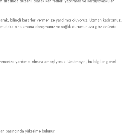
sırasında düzenli olarak kan testleri yaptırmak ve kardiyovasküler
ayarak, bilinçli kararlar vermenize yardımcı oluyoruz. Uzman kadromuz,
mutlaka bir uzmana danışmanız ve sağlık durumunuzu göz önünde
inmenize yardımcı olmayı amaçlıyoruz. Unutmayın, bu bilgiler genel
e kan basıncında yükselme bulunur.