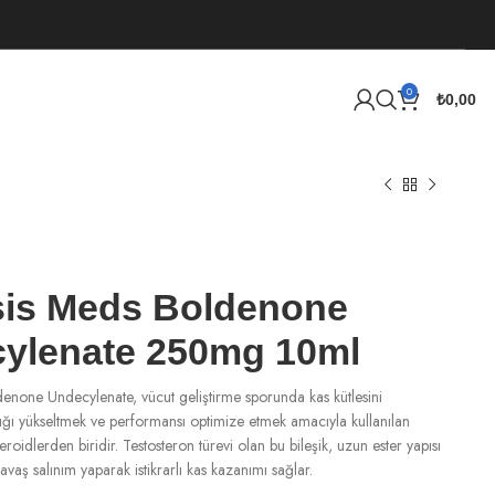
0
₺
0,00
is Meds Boldenone
ylenate 250mg 10ml
none Undecylenate, vücut geliştirme sporunda kas kütlesini
lığı yükseltmek ve performansı optimize etmek amacıyla kullanılan
eroidlerden biridir. Testosteron türevi olan bu bileşik, uzun ester yapısı
avaş salınım yaparak istikrarlı kas kazanımı sağlar.