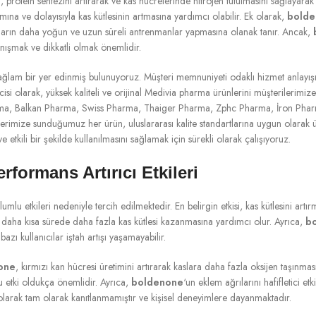
 protein sentezini artırarak ve kas hücrelerinde nitrojen tutulmasını sağlayarak 
lımına ve dolayısıyla kas kütlesinin artmasına yardımcı olabilir. Ek olarak,
bold
rcuların daha yoğun ve uzun süreli antrenmanlar yapmasına olanak tanır. Ancak,
ışmak ve dikkatli olmak önemlidir.
ğlam bir yer edinmiş bulunuyoruz. Müşteri memnuniyeti odaklı hizmet anlayışımı
lcisi olarak, yüksek kaliteli ve orijinal Medivia pharma ürünlerini müşterile
ma, Balkan Pharma, Swiss Pharma, Thaiger Pharma, Zphc Pharma, İron Phar
erimize sunduğumuz her ürün, uluslararası kalite standartlarına uygun olarak ür
e etkili bir şekilde kullanılmasını sağlamak için sürekli olarak çalışıyoruz.
formans Artırıcı Etkileri
mlu etkileri nedeniyle tercih edilmektedir. En belirgin etkisi, kas kütlesini artır
ın daha kısa sürede daha fazla kas kütlesi kazanmasına yardımcı olur. Ayrıca,
b
azı kullanıcılar iştah artışı yaşamayabilir.
one
, kırmızı kan hücresi üretimini artırarak kaslara daha fazla oksijen taşın
bu etki oldukça önemlidir. Ayrıca,
boldenone
‘un eklem ağrılarını hafifletici et
 olarak tam olarak kanıtlanmamıştır ve kişisel deneyimlere dayanmaktadır.