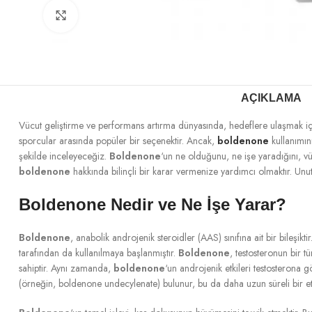
Büyütmek için tıklayın
AÇIKLAMA
Vücut geliştirme ve performans artırma dünyasında, hedeflere ulaşmak için 
sporcular arasında popüler bir seçenektir. Ancak,
boldenone
kullanımın
şekilde inceleyeceğiz.
Boldenone
‘un ne olduğunu, ne işe yaradığını, vü
boldenone
hakkında bilinçli bir karar vermenize yardımcı olmaktır. 
Boldenone Nedir ve Ne İşe Yarar?
Boldenone
, anabolik androjenik steroidler (AAS) sınıfına ait bir bileşik
tarafından da kullanılmaya başlanmıştır.
Boldenone
, testosteronun bir t
sahiptir. Aynı zamanda,
boldenone
‘un androjenik etkileri testosterona g
(örneğin, boldenone undecylenate) bulunur, bu da daha uzun süreli bir etk