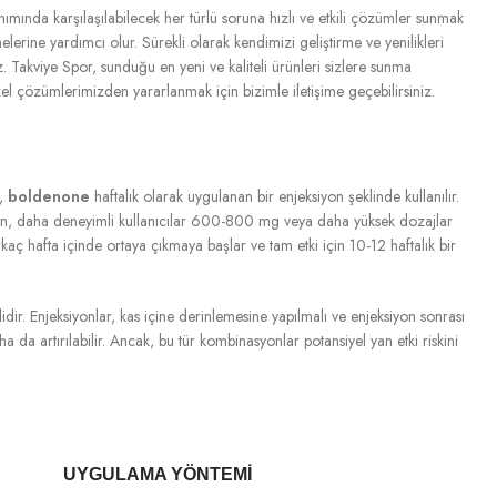
nımında karşılaşılabilecek her türlü soruna hızlı ve etkili çözümler sunmak
erine yardımcı olur. Sürekli olarak kendimizi geliştirme ve yenilikleri
. Takviye Spor, sunduğu en yeni ve kaliteli ürünleri sizlere sunma
el çözümlerimizden yararlanmak için bizimle iletişime geçebilirsiniz.
e,
boldenone
haftalık olarak uygulanan bir enjeksiyon şeklinde kullanılır.
irken, daha deneyimli kullanıcılar 600-800 mg veya daha yüksek dozajlar
birkaç hafta içinde ortaya çıkmaya başlar ve tam etki için 10-12 haftalık bir
lidir. Enjeksiyonlar, kas içine derinlemesine yapılmalı ve enjeksiyon sonrası
aha da artırılabilir. Ancak, bu tür kombinasyonlar potansiyel yan etki riskini
UYGULAMA YÖNTEMI