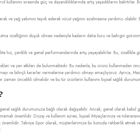
ol kullanımı sırasında güç ve dayanıklılıklarında artış yaşadıklarını belirtirler
k ve yağ yakımını teşvik ederek vücut yağının azalmasına yardımcı olabilir. Bu, ö
utma özelliğinin düşük olması nedeniyle kasların daha kuru ve belirgin görün
te hız, çeviklik ve genel performanslarında artış yaşayabilirler. Bu, özellikle g
riskleri ve yan etkileri de bulunmaktadır. Bu nedenle, bu ürünü kullanmadan ön
mayı ve bilinçli kararlar vermelerine yardımcı olmayı amaçlıyoruz. Ayrıca, Med
her zaman öncelikli olmalıdır ve bu tür ürünlerin kullanımı kişisel sağlık durum
?
 genel sağlık durumunuza bağlı olarak değişebilir. Ancak, genel olarak kabul 
mamak önemlidir. Dozaj ve kullanım süresi, kişisel ihtiyaçlarınıza ve toleransın
ek önemlidir. Takviye Spor olarak, müşterilerimize bu konuda rehberlik etmek ve 
: