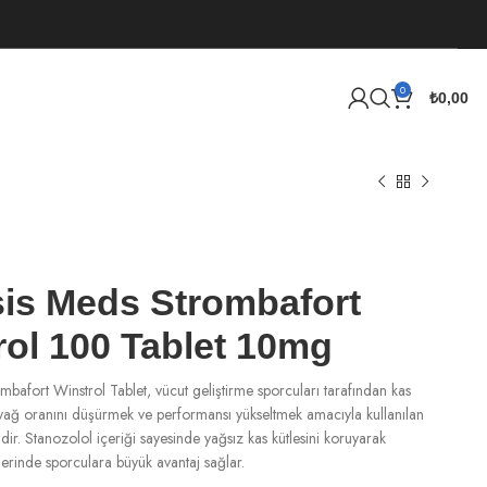
0
₺
0,00
is Meds Strombafort
rol 100 Tablet 10mg
bafort Winstrol Tablet, vücut geliştirme sporcuları tarafından kas
k, yağ oranını düşürmek ve performansı yükseltmek amacıyla kullanılan
ddir. Stanozolol içeriği sayesinde yağsız kas kütlesini koruyarak
rinde sporculara büyük avantaj sağlar.