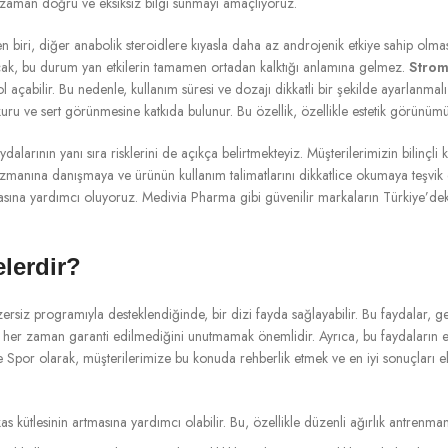
r zaman doğru ve eksiksiz bilgi sunmayı amaçlıyoruz.
 biri, diğer anabolik steroidlere kıyasla daha az androjenik etkiye sahip olması
Ancak, bu durum yan etkilerin tamamen ortadan kalktığı anlamına gelmez.
Strom
l açabilir. Bu nedenle, kullanım süresi ve dozajı dikkatli bir şekilde ayarlanmal
uru ve sert görünmesine katkıda bulunur. Bu özellik, özellikle estetik görünümün
ydalarının yanı sıra risklerini de açıkça belirtmekteyiz. Müşterilerimizin bilinçli
uzmanına danışmaya ve ürünün kullanım talimatlarını dikkatlice okumaya teşvik e
sına yardımcı oluyoruz. Medivia Pharma gibi güvenilir markaların Türkiye’deki 
lerdir?
ersiz programıyla desteklendiğinde, bir dizi fayda sağlayabilir. Bu faydalar, ge
ve her zaman garanti edilmediğini unutmamak önemlidir. Ayrıca, bu faydaların 
e Spor olarak, müşterilerimize bu konuda rehberlik etmek ve en iyi sonuçları el
s kütlesinin artmasına yardımcı olabilir. Bu, özellikle düzenli ağırlık antrenmanı