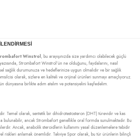
ILENDIRMESI
rombafort Winstrol
, bu arayışınızda size yardımcı olabilecek güçlü
 yazısında, Strombafort Winstrol’ün ne olduğunu, faydalarını, nasıl
işisel sağlık durumunuza ve hedeflerinize uygun olmalıdır ve bir sağlık
cisi olarak, sizlere en kaliteli ve orijinal ürünleri sunmayı amaçlıyoruz.
n dünyasına birlikte adım atalım ve potansiyelini keşfedelim.
ir. Temel olarak, sentetik bir dihidrotestosteron (DHT) türevidir ve kas
da bulunabilir, ancak Strombafort genellikle oral formda sunulmaktadır. Bu
rdir. Ancak, anabolik steroidlerin kullanımı yasal düzenlemelere tabidir
 riskleri anlamak önemlidir. Takviye Spor olarak, bu tür ürünlerin bilinçli