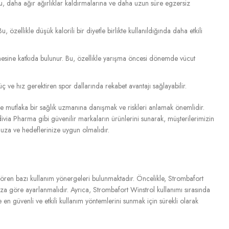
. Bu, daha ağır ağırlıklar kaldırmalarına ve daha uzun süre egzersiz
zellikle düşük kalorili bir diyetle birlikte kullanıldığında daha etkili
mesine katkıda bulunur. Bu, özellikle yarışma öncesi dönemde vücut
üç ve hız gerektiren spor dallarında rekabet avantajı sağlayabilir.
ce mutlaka bir sağlık uzmanına danışmak ve riskleri anlamak önemlidir.
ivia Pharma gibi güvenilir markaların ürünlerini sunarak, müşterilerimizin
unuza ve hedeflerinize uygun olmalıdır.
gören bazı kullanım yönergeleri bulunmaktadır. Öncelikle, Strombafort
ıza göre ayarlanmalıdır. Ayrıca, Strombafort Winstrol kullanımı sırasında
en güvenli ve etkili kullanım yöntemlerini sunmak için sürekli olarak