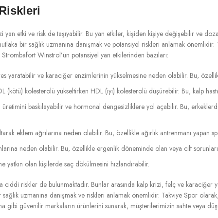
Riskleri
i yan etki ve risk de taşıyabilir. Bu yan etkiler, kişiden kişiye değişebilir ve doz
laka bir sağlık uzmanına danışmak ve potansiyel riskleri anlamak önemlidir. T
 Strombafort Winstrol’ün potansiyel yan etkilerinden bazıları:
s yaratabilir ve karaciğer enzimlerinin yükselmesine neden olabilir. Bu, özellik
(kötü) kolesterolü yükseltirken HDL (iyi) kolesterolü düşürebilir. Bu, kalp hastalığ
üretimini baskılayabilir ve hormonal dengesizliklere yol açabilir. Bu, erkekle
tarak eklem ağrılarına neden olabilir. Bu, özellikle ağırlık antrenmanı yapan spo
unlarına neden olabilir. Bu, özellikle ergenlik döneminde olan veya cilt sorunları
yatkın olan kişilerde saç dökülmesini hızlandırabilir.
aha ciddi riskler de bulunmaktadır. Bunlar arasında kalp krizi, felç ve karaciğer 
 sağlık uzmanına danışmak ve riskleri anlamak önemlidir. Takviye Spor olarak
ma gibi güvenilir markaların ürünlerini sunarak, müşterilerimizin sahte veya dü