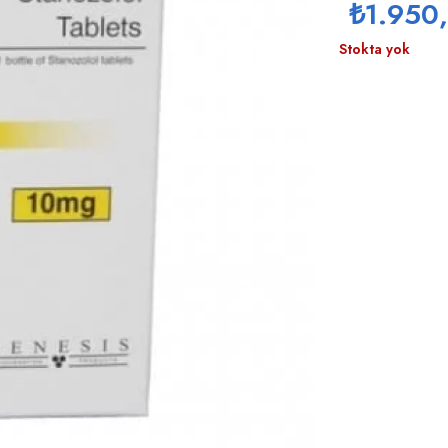
₺
1.950
Stokta yok