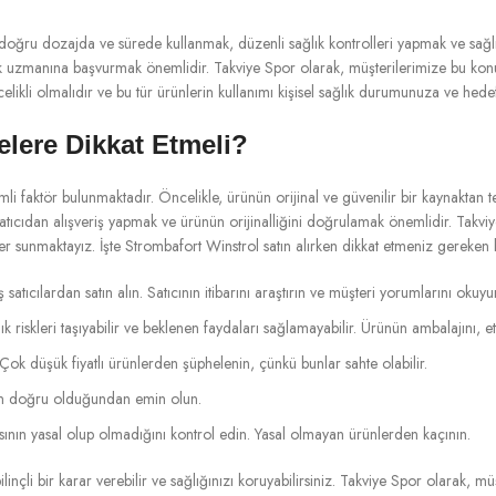
 doğru dozajda ve sürede kullanmak, düzenli sağlık kontrolleri yapmak ve sağlık
ık uzmanına başvurmak önemlidir. Takviye Spor olarak, müşterilerimize bu kon
li olmalıdır ve bu tür ürünlerin kullanımı kişisel sağlık durumunuza ve hedef
elere Dikkat Etmeli?
i faktör bulunmaktadır. Öncelikle, ürünün orijinal ve güvenilir bir kaynaktan tem
r satıcıdan alışveriş yapmak ve ürünün orijinalliğini doğrulamak önemlidir. Takv
nler sunmaktayız. İşte Strombafort Winstrol satın alırken dikkat etmeniz gereken
tıcılardan satın alın. Satıcının itibarını araştırın ve müşteri yorumlarını okuyu
riskleri taşıyabilir ve beklenen faydaları sağlamayabilir. Ürünün ambalajını, eti
r. Çok düşük fiyatlı ürünlerden şüphelenin, çünkü bunlar sahte olabilir.
erin doğru olduğundan emin olun.
sının yasal olup olmadığını kontrol edin. Yasal olmayan ürünlerden kaçının.
ilinçli bir karar verebilir ve sağlığınızı koruyabilirsiniz. Takviye Spor olarak,