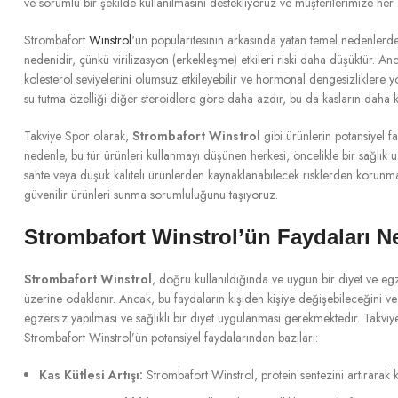
ve sorumlu bir şekilde kullanılmasını destekliyoruz ve müşterilerimize he
Strombafort
Winstrol
‘ün popülaritesinin arkasında yatan temel nedenlerden
nedenidir, çünkü virilizasyon (erkekleşme) etkileri riski daha düşüktür. 
kolesterol seviyelerini olumsuz etkileyebilir ve hormonal dengesizliklere yo
su tutma özelliği diğer steroidlere göre daha azdır, bu da kasların daha k
Takviye Spor olarak,
Strombafort Winstrol
gibi ürünlerin potansiyel fa
nedenle, bu tür ürünleri kullanmayı düşünen herkesi, öncelikle bir sağlık 
sahte veya düşük kaliteli ürünlerden kaynaklanabilecek risklerden korunma
güvenilir ürünleri sunma sorumluluğunu taşıyoruz.
Strombafort Winstrol’ün Faydaları Ne
Strombafort Winstrol
, doğru kullanıldığında ve uygun bir diyet ve egz
üzerine odaklanır. Ancak, bu faydaların kişiden kişiye değişebileceğini 
egzersiz yapılması ve sağlıklı bir diyet uygulanması gerekmektedir. Takviy
Strombafort Winstrol’ün potansiyel faydalarından bazıları:
Kas Kütlesi Artışı:
Strombafort Winstrol, protein sentezini artırarak ka