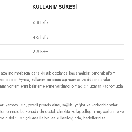
KULLANIM SÜRESI
6-8 hafta
4-6 hafta
6-8 hafta
ni en aza indirmek için daha düşük dozlarda başlamalıdır.
Strombafort
mcı olabilir. Ayrıca, kullanım süresinin aşılmaması ve düzenli aralar
llanım yöntemlerini belirlemelerine yardımcı olmak için uzman kadromuzla
vermesi için, yeterli protein alımı, sağlıklı yağlar ve karbonhidratlar
şterilerimize bu konuda da destek olmakta ve kişiselleştirilmiş beslenme ve
isiplinli bir çalışma ile birlikte kullanıldığında, hedeflerinize