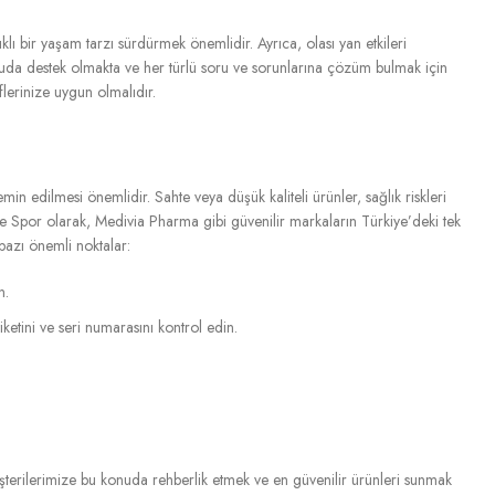
lı bir yaşam tarzı sürdürmek önemlidir. Ayrıca, olası yan etkileri
uda destek olmakta ve her türlü soru ve sorunlarına çözüm bulmak için
lerinize uygun olmalıdır.
in edilmesi önemlidir. Sahte veya düşük kaliteli ürünler, sağlık riskleri
iye Spor olarak, Medivia Pharma gibi güvenilir markaların Türkiye’deki tek
 bazı önemli noktalar:
n.
ketini ve seri numarasını kontrol edin.
 müşterilerimize bu konuda rehberlik etmek ve en güvenilir ürünleri sunmak