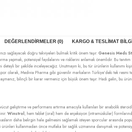
DEĞERLENDIRMELER (0)
KARGO & TESLIMAT BILG
ızı sağlayacak doğru takviyeleri bulmak kritik önem taşır.
Genesis Meds St
ırma yapmak, potansiyel faydalarını ve risklerini anlamak önemlidir. Bu tanıtım
ğini detaylı bir şekilde inceleyeceğiz. Unutmayın ki, bu tür ürünlerin kullanımı k
olarak, Medivia Pharma gibi güvenilir markaların Türkiye’deki tek resmi temsil
şmanız, bilinçli bir karar vermeniz için büyük önem taşır. Hadi gelin, bu ürünü
vücut geliştirme ve performans artırma amacıyla kullanılan bir anabolik steroidd
inir.
Winstrol
, hem tablet (oral) hem de enjeksiyon (intramüsküler) formların
sların daha belirgin hale gelmesini sağlamak isteyen sporcular arasında popüle
eri ürünleri kullanmadan önce mutlaka bir sağlık uzmanına danışmak ve potansiyel