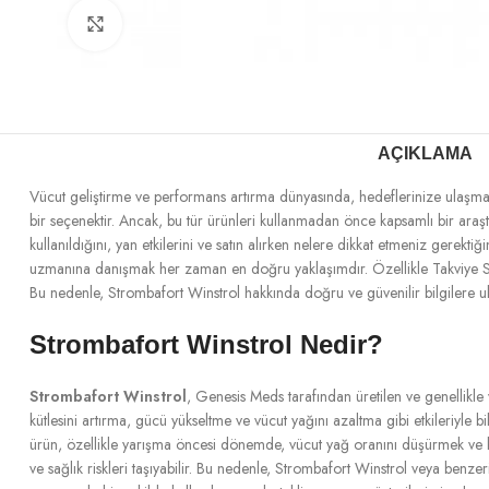
Büyütmek için tıklayın
AÇIKLAMA
Vücut geliştirme ve performans artırma dünyasında, hedeflerinize ulaşman
bir seçenektir. Ancak, bu tür ürünleri kullanmadan önce kapsamlı bir araşt
kullanıldığını, yan etkilerini ve satın alırken nelere dikkat etmeniz gerekti
uzmanına danışmak her zaman en doğru yaklaşımdır. Özellikle Takviye Spor 
Bu nedenle, Strombafort Winstrol hakkında doğru ve güvenilir bilgilere ula
Strombafort Winstrol Nedir?
Strombafort Winstrol
, Genesis Meds tarafından üretilen ve genellikle 
kütlesini artırma, gücü yükseltme ve vücut yağını azaltma gibi etkileriyle bil
ürün, özellikle yarışma öncesi dönemde, vücut yağ oranını düşürmek ve ka
ve sağlık riskleri taşıyabilir. Bu nedenle, Strombafort Winstrol veya benz