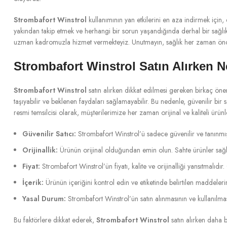
Strombafort Winstrol
kullanımının yan etkilerini en aza indirmek için,
yakından takip etmek ve herhangi bir sorun yaşandığında derhal bir sağl
uzman kadromuzla hizmet vermekteyiz. Unutmayın, sağlık her zaman öncelik
Strombafort Winstrol Satın Alırken N
Strombafort Winstrol
satın alırken dikkat edilmesi gereken birkaç öneml
taşıyabilir ve beklenen faydaları sağlamayabilir. Bu nedenle, güvenilir bi
resmi temsilcisi olarak, müşterilerimize her zaman orijinal ve kaliteli ürü
Güvenilir Satıcı:
Strombafort Winstrol’ü sadece güvenilir ve tanınmış sa
Orijinallik:
Ürünün orijinal olduğundan emin olun. Sahte ürünler sağlık 
Fiyat:
Strombafort Winstrol’ün fiyatı, kalite ve orijinalliği yansıtmalıdı
İçerik:
Ürünün içeriğini kontrol edin ve etiketinde belirtilen maddel
Yasal Durum:
Strombafort Winstrol’ün satın alınmasının ve kullanılma
Bu faktörlere dikkat ederek,
Strombafort Winstrol
satın alırken daha b