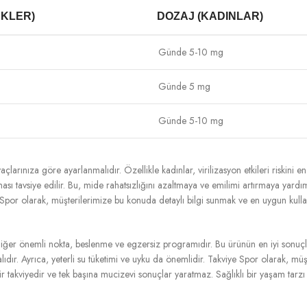
EKLER)
DOZAJ (KADINLAR)
Günde 5-10 mg
Günde 5 mg
Günde 5-10 mg
tiyaçlarınıza göre ayarlanmalıdır. Özellikle kadınlar, virilizasyon etkileri riski
ması tavsiye edilir. Bu, mide rahatsızlığını azaltmaya ve emilimi artırmaya yardı
iye Spor olarak, müşterilerimize bu konuda detaylı bilgi sunmak ve en uygun ku
iğer önemli nokta, beslenme ve egzersiz programıdır. Bu ürünün en iyi sonuçları 
lıdır. Ayrıca, yeterli su tüketimi ve uyku da önemlidir. Takviye Spor olarak, mü
akviyedir ve tek başına mucizevi sonuçlar yaratmaz. Sağlıklı bir yaşam tarzı ve d