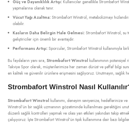
Güç ve Dayanıklılık Artışı:
Kullanıcılar genellikle Strombafort Winstr
yapmalarına olanak tanır.
Vücut Yağı Azaltma:
Strombafort Winstrol, metabolizmayı hızlandırara
olabilir.
Kasların Daha Belirgin Hale Gelmesi:
Strombafort Winstrol, su t
geliştiriciler için önemli bir avantajdır.
Performans Artışı:
Sporcular, Strombafort Winstrol kullanımıyla birlik
Bu faydaların yanı sıra,
Strombafort Winstrol
kullanımının potansiyel 
Takviye Spor olarak, müşterilerimize her zaman dürüst ve şeffaf bilgi sun
en kaliteli ve güvenilir ürünlere erişmesini sağlıyoruz. Unutmayın, sağlık 
Strombafort Winstrol Nasıl Kullanılır
Strombafort Winstrol
kullanımı, deneyim seviyenize, hedeflerinize ve
Winstrol’ün bir sağlık uzmanının gözetiminde kullanılması gerektiğini unut
düzenli sağlık kontrolleri yapmak ve olası yan etkileri yakından takip etm
çalışıyoruz. İşte Strombafort Winstrol’ün tipik kullanımına dair bazı bilgiler