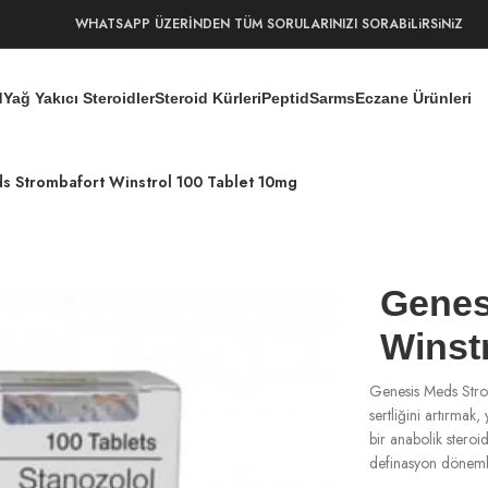
WHATSAPP ÜZERİNDEN TÜM SORULARINIZI SORABiLiRSiNiZ
d
Yağ Yakıcı Steroidler
Steroid Kürleri
Peptid
Sarms
Eczane Ürünleri
s Strombafort Winstrol 100 Tablet 10mg
Genes
Winst
Genesis Meds Strom
sertliğini artırma
bir anabolik steroi
definasyon dönemle