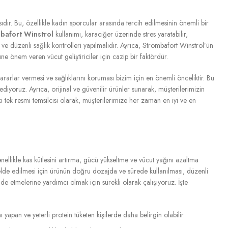
dır. Bu, özellikle kadın sporcular arasında tercih edilmesinin önemli bir
bafort Winstrol
kullanımı, karaciğer üzerinde stres yaratabilir,
ı ve düzenli sağlık kontrolleri yapılmalıdır. Ayrıca, Strombafort Winstrol’ün
e önem veren vücut geliştiriciler için cazip bir faktördür.
 kararlar vermesi ve sağlıklarını koruması bizim için en önemli önceliktir. Bu
diyoruz. Ayrıca, orijinal ve güvenilir ürünler sunarak, müşterilerimizin
tek resmi temsilcisi olarak, müşterilerimize her zaman en iyi ve en
nellikle kas kütlesini artırma, gücü yükseltme ve vücut yağını azaltma
elde edilmesi için ürünün doğru dozajda ve sürede kullanılması, düzenli
de etmelerine yardımcı olmak için sürekli olarak çalışıyoruz. İşte
 yapan ve yeterli protein tüketen kişilerde daha belirgin olabilir.