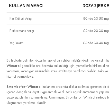
KULLANIM AMACI
DOZAJ (ERK
Kas Kütlesi Artışı
Günde 30-50 mg
Performans Artışı
Günde 20-30 mg
Yağ Yakımı
Günde 30-40 mg
Bu tabloda belirtilen dozajlar genel bir rehber niteliğindedir ve kişisel ih
Winstrol
genellikle oral formda kullanıldığı için, yemeklerle birlikte alın
verilmesi, karaciğer üzerindeki stresi azaltmaya yardımcı olabilir. Takv
hizmet vermekteyiz.
Strombafort Winstrol
kullanımı sırasında dikkat edilmesi gereken bir d
içeren dengeli bir diyet uygulanmalı ve düzenli ağırlık antrenmanı yapılma
egzersiz planları sunmaktayız. Unutmayın, Strombafort Winstrol sadece bir t
ulaşmanıza yardımcı olabilir.