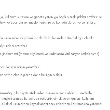
aja, kullanım süresine ve genetik yatkınlığa bağlı olarak şiddeti artabilir. Bu
akviye Spor olarak, müşterilerimize bu konuda dürüst ve şeffaf bilgi
le uzun süreli ve yüksek dozlarda kullanımda daha belirgin olabilir.
ı riskini artırabilir.
rde jinekomasti (meme büyümesi) ve kadınlarda virilizasyon (erkekleşme)
rcular için sorun yaratabilir.
na yatkın olan kişilerde daha belirgin olabilir.
yetmezliği gibi hayatı tehdit eden durumlar yer alabilir. Bu nedenle,
, müşterilerimize bu konuda rehberlik etmek ve en güvenli kullanım
şük kaliteli ürünlerden kaynaklanabilecek risklerden korunmasına yardımcı