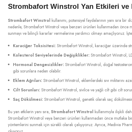
Strombafort Winstrol Yan Etkileri ve 
Strombafort Winstrol
kullanımı, potansiyel faydalarının yanı sıra bir diz
nedenle, Strombafort Winstrol veya benzeri ürünleri kullanmadan önce mut
sunmayı ve bilinçli kararlar vermelerine yardımcı olmayı amaçlıyoruz. İşte
Karaciğer Toksisitesi:
Strombafort Winstrol, karaciğer üzerinde stre
Kolesterol Seviyelerinde Değişiklikler:
Strombafort Winstrol, LDL 
Hormonal Dengesizlikler:
Strombafort Winstrol, doğal testosteron 
gibi sorunlara neden olabilir.
Eklem Ağrıları:
Strombafort Winstrol, eklemlerdeki sıvı miktarını azal
Cilt Sorunları:
Strombafort Winstrol, sivilce ve yağlı cilt gibi cilt sor
Saç Dökülmesi:
Strombafort Winstrol, genetik olarak saç dökülmesine 
Bu yan etkilerin yanı sıra,
Strombafort Winstrol
kullanımıyla ilişkili d
Strombafort Winstrol veya benzeri ürünleri kullanmadan önce mutlaka bir
yöntemlerini sunmak için sürekli olarak çalışıyoruz. Ayrıca, Medivia Phar
oluyoruz.