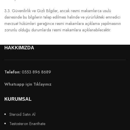
3.3. Güvenilirlik ve Gizli Bilgiler, ancak resmi makamlarca usulü
dairesinde bu bilgilerin talep edilmesi halinde ve yürürlükteki emredici
mevzuat hükümleri gereğince resmi makamlara açıklama yapılmasının
zorunlu olduğu durumlarda resmi makamlara açıklanabilecektir.
HAKKIMIZDA
Telefon:
0553 896 8689
Whatsapp için Tıklayınız
KURUMSAL
Steroid Satın Al
Testosteron Enanthate