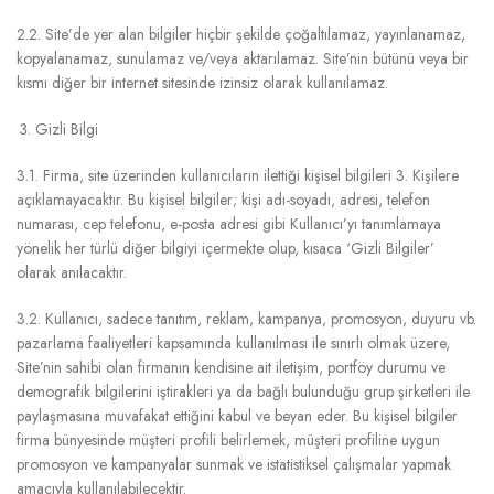
2.2. Site’de yer alan bilgiler hiçbir şekilde çoğaltılamaz, yayınlanamaz,
kopyalanamaz, sunulamaz ve/veya aktarılamaz. Site’nin bütünü veya bir
kısmı diğer bir internet sitesinde izinsiz olarak kullanılamaz.
Gizli Bilgi
3.1. Firma, site üzerinden kullanıcıların ilettiği kişisel bilgileri 3. Kişilere
açıklamayacaktır. Bu kişisel bilgiler; kişi adı-soyadı, adresi, telefon
numarası, cep telefonu, e-posta adresi gibi Kullanıcı’yı tanımlamaya
yönelik her türlü diğer bilgiyi içermekte olup, kısaca ‘Gizli Bilgiler’
olarak anılacaktır.
3.2. Kullanıcı, sadece tanıtım, reklam, kampanya, promosyon, duyuru vb.
pazarlama faaliyetleri kapsamında kullanılması ile sınırlı olmak üzere,
Site’nin sahibi olan firmanın kendisine ait iletişim, portföy durumu ve
demografik bilgilerini iştirakleri ya da bağlı bulunduğu grup şirketleri ile
paylaşmasına muvafakat ettiğini kabul ve beyan eder. Bu kişisel bilgiler
firma bünyesinde müşteri profili belirlemek, müşteri profiline uygun
promosyon ve kampanyalar sunmak ve istatistiksel çalışmalar yapmak
amacıyla kullanılabilecektir.