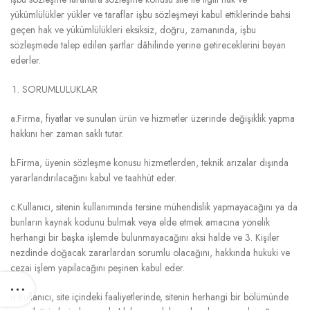
yükümlülükler yükler ve taraflar işbu sözleşmeyi kabul ettiklerinde bahsi
geçen hak ve yükümlülükleri eksiksiz, doğru, zamanında, işbu
sözleşmede talep edilen şartlar dâhilinde yerine getireceklerini beyan
ederler.
SORUMLULUKLAR
a.Firma, fiyatlar ve sunulan ürün ve hizmetler üzerinde değişiklik yapma
hakkını her zaman saklı tutar.
b.Firma, üyenin sözleşme konusu hizmetlerden, teknik arızalar dışında
yararlandırılacağını kabul ve taahhüt eder.
c.Kullanıcı, sitenin kullanımında tersine mühendislik yapmayacağını ya da
bunların kaynak kodunu bulmak veya elde etmek amacına yönelik
herhangi bir başka işlemde bulunmayacağını aksi halde ve 3. Kişiler
nezdinde doğacak zararlardan sorumlu olacağını, hakkında hukuki ve
cezai işlem yapılacağını peşinen kabul eder.
d.Kullanıcı, site içindeki faaliyetlerinde, sitenin herhangi bir bölümünde