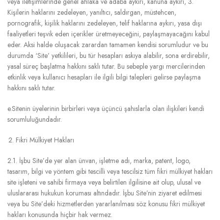
veya iletişimlerinde genel ahlaka ve adaba aykırı, kanuna aykırı, 3.
Kişilerin haklarını zedeleyen, yanıltıcı, saldırgan, müstehcen,
pornografik, kişilik haklarını zedeleyen, telif haklarına aykırı, yasa dışı
faaliyetleri teşvik eden içerikler üretmeyeceğini, paylaşmayacağını kabul
eder. Aksi halde oluşacak zarardan tamamen kendisi sorumludur ve bu
durumda ‘Site’ yetkilileri, bu tür hesapları askıya alabilir, sona erdirebilir,
yasal süreç başlatma hakkını saklı tutar. Bu sebeple yargı mercilerinden
etkinlik veya kullanıcı hesapları ile ilgili bilgi talepleri gelirse paylaşma
hakkını saklı tutar.
e.Sitenin üyelerinin birbirleri veya üçüncü şahıslarla olan ilişkileri kendi
sorumluluğundadır.
Fikri Mülkiyet Hakları
2.1. İşbu Site’de yer alan ünvan, işletme adı, marka, patent, logo,
tasarım, bilgi ve yöntem gibi tescilli veya tescilsiz tüm fikri mülkiyet hakları
site işleteni ve sahibi firmaya veya belirtilen ilgilisine ait olup, ulusal ve
uluslararası hukukun koruması altındadır. İşbu Site’nin ziyaret edilmesi
veya bu Site’deki hizmetlerden yararlanılması söz konusu fikri mülkiyet
hakları konusunda hiçbir hak vermez.