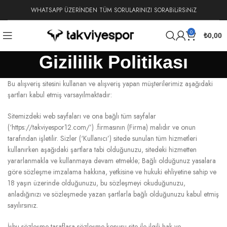
WHATSAPP ÜZERİNDEN TÜM SORULARINIZI SORABiLiRSiNiZ
0
₺
0,00
Gizililik Politikası
Bu alışveriş sitesini kullanan ve alışveriş yapan müşterilerimiz aşağıdaki
şartları kabul etmiş varsayılmaktadır:
Sitemizdeki web sayfaları ve ona bağlı tüm sayfalar
(‘https://takviyespor12.com/’) .firmasının (Firma) malıdır ve onun
tarafından işletilir. Sizler (‘Kullanıcı’) sitede sunulan tüm hizmetleri
kullanırken aşağıdaki şartlara tabi olduğunuzu, sitedeki hizmetten
yararlanmakla ve kullanmaya devam etmekle; Bağlı olduğunuz yasalara
göre sözleşme imzalama hakkına, yetkisine ve hukuki ehliyetine sahip ve
18 yaşın üzerinde olduğunuzu, bu sözleşmeyi okuduğunuzu,
anladığınızı ve sözleşmede yazan şartlarla bağlı olduğunuzu kabul etmiş
sayılırsınız.
İşbu sözleşme taraflara sözleşme konusu site ile ilgili hak ve