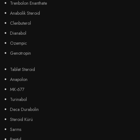
Trenbolon Enanthate
Anabolik Steroid
Clenbuterol
Dianabol
Ozempic
Genotropin
Tablet Steroid
Anapolon
MK-677
Turinabol
Deca Durabolin
Steroid Kürü
Sarms
Peptid