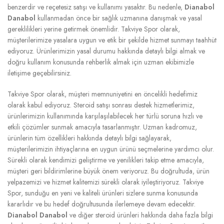
benzerdir ve reçetesiz satışı ve kullanımı yasaktır. Bu nedenle,
Dianabol
Danabol
kullanmadan önce bir sağlık uzmanına danışmak ve yasal
gereklilikleri yerine getirmek önemlidir. Takviye Spor olarak,
müşterilerimize yasalara uygun ve etik bir şekilde hizmet sunmayı taahhüt
ediyoruz. Ürünlerimizin yasal durumu hakkında detaylı bilgi almak ve
doğru kullanım konusunda rehberlik almak için uzman ekibimizle
iletişime geçebilirsiniz.
Takviye Spor olarak, müşteri memnuniyetini en öncelikli hedefimiz
olarak kabul ediyoruz. Steroid satışı sonrası destek hizmetlerimiz,
ürünlerimizin kullanımında karşılaşılabilecek her türlü soruna hızlı ve
etkili çözümler sunmak amacıyla tasarlanmıştır. Uzman kadromuz,
ürünlerin tüm özellikleri hakkında detaylı bilgi sağlayarak,
müşterilerimizin ihtiyaçlarına en uygun ürünü seçmelerine yardımcı olur.
Sürekli olarak kendimizi geliştirme ve yenilikleri takip etme amacıyla,
müşteri geri bildirimlerine büyük önem veriyoruz. Bu doğrultuda, ürün
yelpazemizi ve hizmet kalitemizi sürekli olarak iyileştiriyoruz. Takviye
Spor, sunduğu en yeni ve kaliteli ürünleri sizlere sunma konusunda
kararlıdır ve bu hedef doğrultusunda ilerlemeye devam edecektir.
Dianabol Danabol
ve diğer steroid ürünleri hakkında daha fazla bilgi