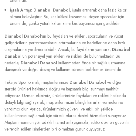
önemlidir.
İştah Artışı:
Dianabol Danabol
, iştahı artırarak daha fazla kalori
alımını kolaylaştırır. Bu, kas kütlesi kazanmak isteyen sporcular için
önemlidir, çünkü yeterli kalori alımı kas büyümesi için gereklidir.
Dianabol Danabol
‘un bu faydaları ve etkileri, sporcuların ve vücut
geliştiricilerin performanslarını artırmalarına ve hedeflerine daha hızlı
ulaşmalarına yardımcı olabilir. Ancak, bu faydaların yanı sıra,
Dianabol
Danabol
‘un potansiyel yan etkileri ve riskleri de bulunmaktadır. Bu
nedenle,
Dianabol Danabol
kullanmadan önce bir sağlık uzmanına
danışmak ve doğru dozaj ve kullanım süresini belirlemek önemlidir.
Takviye Spor olarak, müşterilerimize
Dianabol Danabol
ve diğer
steroid ürünleri hakkında doğru ve kapsamlı bilgi sunmayı taahhüt
ediyoruz. Uzman ekibimiz, ürünlerimizin faydaları ve riskleri hakkında
detaylı bilgi sağlayarak, müşterilerimizin bilinçli kararlar vermelerine
yardımcı olur. Ayrıca, ürünlerimizin güvenli ve etkili bir şekilde
kullanılmasını sağlamak için sürekli olarak destek hizmetleri sunuyoruz.
Müşteri memnuniyeti odaklı hizmet anlayışımızla, sektördeki en güvenilir
ve tercih edilen isimlerden biri olmaktan gurur duyuyoruz.