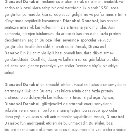
Dianabol Danabol
, metandrostenolon olarak da bilinen, anabolik ve
androjenik özelliklere sahip bir oral steroiddir. İlk olarak 1950’lerde
geliştirilen bu madde, kısa sürede vücut geliştirme ve performans artırma
dünyasında popülerlik kazanmıştır.
Dianabol Danabol
, kas protein
sentezini artırarak kas kütlesinin hızla artmasına yardımcı olur. Aynı
zamanda, nitrojen tutulumunu da artırarak kasların daha fazla protein
depolamasını sağlar. Bu özellikleri sayesinde, sporcular ve vücut
geliştiriciler tarafından sıklıkla tercih edilir. Ancak,
Dianabol
Danabol
‘un kullanımıyla ilgili bazı önemli hususlara dikkat etmek
gerekmektedir. Özellikle, dozaj ve kullanım süresi gibi faktörler, elde
edilecek sonuçlar ve potansiyel yan etkiler üzerinde büyük bir etkiye
sahiptir.
Dianabol Danabol
‘un anabolik etkileri, vücuttaki testosteron seviyelerini
artırmasıyla ilişkilidir. Bu artış, kas hücrelerinin daha fazla protein
üretmesine ve dolayısıyla kas kütlesinin artmasına yol açar. Ayrıca,
Dianabol Danabol
, glikojenolizi de artırarak enerji seviyelerini
yükseltir ve antrenman performansını iyileştirir. Bu sayede, sporcular
daha yoğun ve uzun süreli antrenmanlar yapabilirler. Ancak,
Dianabol
Danabol
‘un androjenik etkileri de bulunmaktadır. Bu etkiler, bazı
kişilerde akne, saç dökülmesi ve prostat büyümesi gibi yan etkilere neden