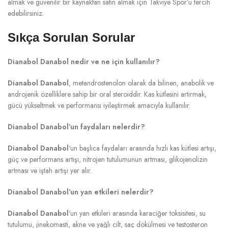
almak ve güvenilir bir kaynaktan satın almak için Takviye Spor’u tercih
edebilirsiniz.
Sıkça Sorulan Sorular
Dianabol Danabol nedir ve ne için kullanılır?
Dianabol Danabol
, metandrostenolon olarak da bilinen, anabolik ve
androjenik özelliklere sahip bir oral steroiddir. Kas kütlesini artırmak,
gücü yükseltmek ve performansı iyileştirmek amacıyla kullanılır.
Dianabol Danabol’un faydaları nelerdir?
Dianabol Danabol
‘un başlıca faydaları arasında hızlı kas kütlesi artışı,
güç ve performans artışı, nitrojen tutulumunun artması, glikojenolizin
artması ve iştah artışı yer alır.
Dianabol Danabol’un yan etkileri nelerdir?
Dianabol Danabol
‘un yan etkileri arasında karaciğer toksisitesi, su
tutulumu, jinekomasti, akne ve yağlı cilt, saç dökülmesi ve testosteron