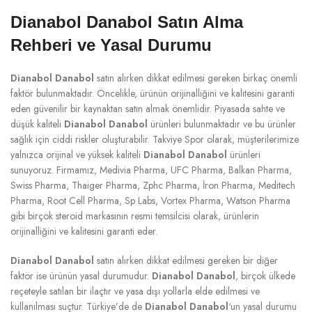
Dianabol Danabol Satın Alma
Rehberi ve Yasal Durumu
Dianabol Danabol
satın alırken dikkat edilmesi gereken birkaç önemli
faktör bulunmaktadır. Öncelikle, ürünün orijinalliğini ve kalitesini garanti
eden güvenilir bir kaynaktan satın almak önemlidir. Piyasada sahte ve
düşük kaliteli
Dianabol Danabol
ürünleri bulunmaktadır ve bu ürünler
sağlık için ciddi riskler oluşturabilir. Takviye Spor olarak, müşterilerimize
yalnızca orijinal ve yüksek kaliteli
Dianabol Danabol
ürünleri
sunuyoruz. Firmamız, Medivia Pharma, UFC Pharma, Balkan Pharma,
Swiss Pharma, Thaiger Pharma, Zphc Pharma, İron Pharma, Meditech
Pharma, Root Cell Pharma, Sp Labs, Vortex Pharma, Watson Pharma
gibi birçok steroid markasının resmi temsilcisi olarak, ürünlerin
orijinalliğini ve kalitesini garanti eder.
Dianabol Danabol
satın alırken dikkat edilmesi gereken bir diğer
faktör ise ürünün yasal durumudur.
Dianabol Danabol
, birçok ülkede
reçeteyle satılan bir ilaçtır ve yasa dışı yollarla elde edilmesi ve
kullanılması suçtur. Türkiye’de de
Dianabol Danabol
‘un yasal durumu