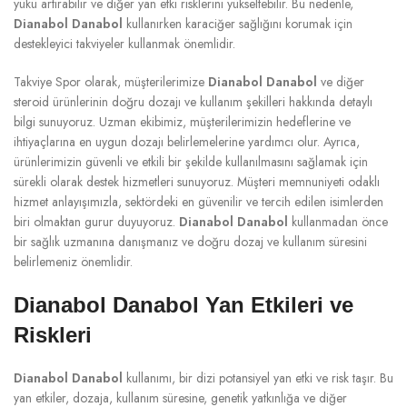
yükü artırabilir ve diğer yan etki risklerini yükseltebilir. Bu nedenle,
Dianabol Danabol
kullanırken karaciğer sağlığını korumak için
destekleyici takviyeler kullanmak önemlidir.
Takviye Spor olarak, müşterilerimize
Dianabol Danabol
ve diğer
steroid ürünlerinin doğru dozajı ve kullanım şekilleri hakkında detaylı
bilgi sunuyoruz. Uzman ekibimiz, müşterilerimizin hedeflerine ve
ihtiyaçlarına en uygun dozajı belirlemelerine yardımcı olur. Ayrıca,
ürünlerimizin güvenli ve etkili bir şekilde kullanılmasını sağlamak için
sürekli olarak destek hizmetleri sunuyoruz. Müşteri memnuniyeti odaklı
hizmet anlayışımızla, sektördeki en güvenilir ve tercih edilen isimlerden
biri olmaktan gurur duyuyoruz.
Dianabol Danabol
kullanmadan önce
bir sağlık uzmanına danışmanız ve doğru dozaj ve kullanım süresini
belirlemeniz önemlidir.
Dianabol Danabol Yan Etkileri ve
Riskleri
Dianabol Danabol
kullanımı, bir dizi potansiyel yan etki ve risk taşır. Bu
yan etkiler, dozaja, kullanım süresine, genetik yatkınlığa ve diğer