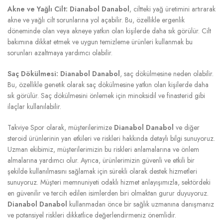
Akne ve Yağlı Cilt:
Dianabol Danabol
, ciltteki yağ üretimini artırarak
akne ve yağlı cilt sorunlarına yol açabilir. Bu, özellikle ergenlik
döneminde olan veya akneye yatkın olan kişilerde daha sık görülür. Cilt
bakımına dikkat etmek ve uygun temizleme ürünleri kullanmak bu
sorunları azaltmaya yardımcı olabilir.
Saç Dökülmesi:
Dianabol Danabol
, saç dökülmesine neden olabilir.
Bu, özellikle genetik olarak saç dökülmesine yatkın olan kişilerde daha
sık görülür. Saç dökülmesini önlemek için minoksidil ve finasterid gibi
ilaçlar kullanılabilir.
Takviye Spor olarak, müşterilerimize
Dianabol Danabol
ve diğer
steroid ürünlerinin yan etkileri ve riskleri hakkında detaylı bilgi sunuyoruz.
Uzman ekibimiz, müşterilerimizin bu riskleri anlamalarına ve önlem
almalarına yardımcı olur. Ayrıca, ürünlerimizin güvenli ve etkili bir
şekilde kullanılmasını sağlamak için sürekli olarak destek hizmetleri
sunuyoruz. Müşteri memnuniyeti odaklı hizmet anlayışımızla, sektördeki
en güvenilir ve tercih edilen isimlerden biri olmaktan gurur duyuyoruz.
Dianabol Danabol
kullanmadan önce bir sağlık uzmanına danışmanız
ve potansiyel riskleri dikkatlice değerlendirmeniz önemlidir.