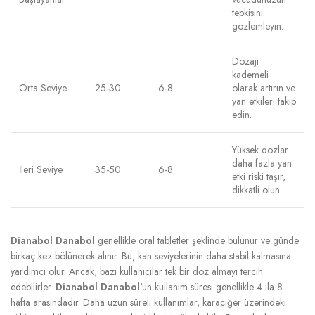
tepkisini
gözlemleyin.
Dozajı
kademeli
Orta Seviye
25-30
6-8
olarak artırın ve
yan etkileri takip
edin.
Yüksek dozlar
daha fazla yan
İleri Seviye
35-50
6-8
etki riski taşır,
dikkatli olun.
Dianabol Danabol
genellikle oral tabletler şeklinde bulunur ve günde
birkaç kez bölünerek alınır. Bu, kan seviyelerinin daha stabil kalmasına
yardımcı olur. Ancak, bazı kullanıcılar tek bir doz almayı tercih
edebilirler.
Dianabol Danabol
‘un kullanım süresi genellikle 4 ila 8
hafta arasındadır. Daha uzun süreli kullanımlar, karaciğer üzerindeki