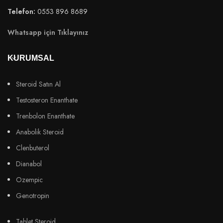
Telefon:
0553 896 8689
Whatsapp için Tıklayınız
KURUMSAL
Steroid Satın Al
Testosteron Enanthate
Trenbolon Enanthate
Anabolik Steroid
Clenbuterol
Dianabol
Ozempic
Genotropin
Tablet Steroid