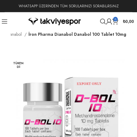
WHATSAPP ÜZERİNDEN TÜM SORULARINIZI SORABiLiRSiNiZ
0
₺
0,00
r
Dianabol
İron Pharma Dianabol Danabol 100 Tablet 10mg
TÜKEN
DI