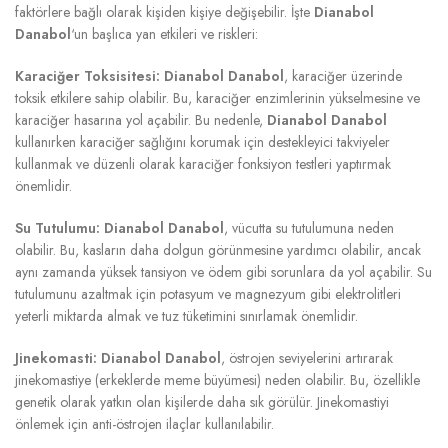
faktörlere bağlı olarak kişiden kişiye değişebilir. İşte
Dianabol
Danabol
‘un başlıca yan etkileri ve riskleri:
Karaciğer Toksisitesi:
Dianabol Danabol
, karaciğer üzerinde
toksik etkilere sahip olabilir. Bu, karaciğer enzimlerinin yükselmesine ve
karaciğer hasarına yol açabilir. Bu nedenle,
Dianabol Danabol
kullanırken karaciğer sağlığını korumak için destekleyici takviyeler
kullanmak ve düzenli olarak karaciğer fonksiyon testleri yaptırmak
önemlidir.
Su Tutulumu:
Dianabol Danabol
, vücutta su tutulumuna neden
olabilir. Bu, kasların daha dolgun görünmesine yardımcı olabilir, ancak
aynı zamanda yüksek tansiyon ve ödem gibi sorunlara da yol açabilir. Su
tutulumunu azaltmak için potasyum ve magnezyum gibi elektrolitleri
yeterli miktarda almak ve tuz tüketimini sınırlamak önemlidir.
Jinekomasti:
Dianabol Danabol
, östrojen seviyelerini artırarak
jinekomastiye (erkeklerde meme büyümesi) neden olabilir. Bu, özellikle
genetik olarak yatkın olan kişilerde daha sık görülür. Jinekomastiyi
önlemek için anti-östrojen ilaçlar kullanılabilir.