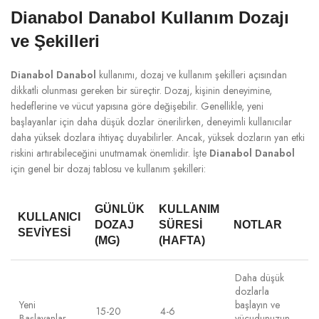
Dianabol Danabol Kullanım Dozajı
ve Şekilleri
Dianabol Danabol
kullanımı, dozaj ve kullanım şekilleri açısından
dikkatli olunması gereken bir süreçtir. Dozaj, kişinin deneyimine,
hedeflerine ve vücut yapısına göre değişebilir. Genellikle, yeni
başlayanlar için daha düşük dozlar önerilirken, deneyimli kullanıcılar
daha yüksek dozlara ihtiyaç duyabilirler. Ancak, yüksek dozların yan etki
riskini artırabileceğini unutmamak önemlidir. İşte
Dianabol Danabol
için genel bir dozaj tablosu ve kullanım şekilleri:
GÜNLÜK
KULLANIM
KULLANICI
DOZAJ
SÜRESI
NOTLAR
SEVIYESI
(MG)
(HAFTA)
Daha düşük
dozlarla
Yeni
başlayın ve
15-20
4-6
Başlayanlar
vücudunuzun