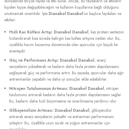
dünyasında birçok fayda ve etki sunar. Ancak, bu faydaların ve etkilerin
kişiden kişiye değişebileceğini ve kullanım koşullarına bağlı olduğunu
unutmamak önemlidir. İşte
Dianabol Danabol
‘un başlıca faydaları ve
etkileri:
Hızlı Kas Kütlesi Artışı:
Dianabol Danabol
, kas protein sentezini
hızlandırarak kısa sürede belirgin kas kütlesi artışına neden olur. Bu,
özellikle hacim kazanma döneminde olan sporcular için büyük bir
avantajdır.
Güç ve Performans Artışı:
Dianabol Danabol
, enerji
seviyelerini yükselterek ve kasların daha fazla protein depolamasını
sağlayarak güç ve performansı artırır. Bu sayede, sporcular daha ağır
antrenmanlar yapabilir ve daha iyi sonuçlar elde edebilirler.
Nitrojen Tutulumunun Artması:
Dianabol Danabol
, nitrojen
tutulumunu artırarak kasların daha fazla protein depolamasını sağlar.
Bu, kasların daha hızlı büyümesine ve onarılmasına yardımcı olur.
Glikojenolizin Artması:
Dianabol Danabol
, glikojenolizi
artırarak enerji seviyelerini yükseltir ve antrenman performansını
iyileştirir. Bu, özellikle uzun süreli ve yoğun antrenmanlar için