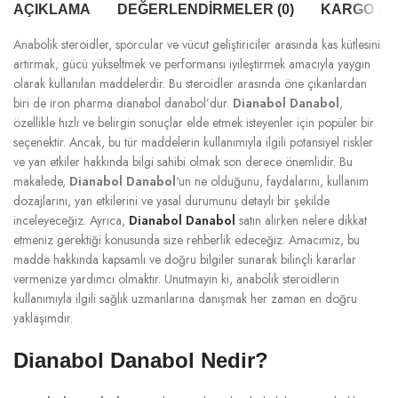
AÇIKLAMA
DEĞERLENDIRMELER (0)
KARGO & T
Anabolik steroidler, sporcular ve vücut geliştiriciler arasında kas kütlesini
artırmak, gücü yükseltmek ve performansı iyileştirmek amacıyla yaygın
olarak kullanılan maddelerdir. Bu steroidler arasında öne çıkanlardan
biri de iron pharma dianabol danabol’dur.
Dianabol Danabol
,
özellikle hızlı ve belirgin sonuçlar elde etmek isteyenler için popüler bir
seçenektir. Ancak, bu tür maddelerin kullanımıyla ilgili potansiyel riskler
ve yan etkiler hakkında bilgi sahibi olmak son derece önemlidir. Bu
makalede,
Dianabol Danabol
‘un ne olduğunu, faydalarını, kullanım
dozajlarını, yan etkilerini ve yasal durumunu detaylı bir şekilde
inceleyeceğiz. Ayrıca,
Dianabol Danabol
satın alırken nelere dikkat
etmeniz gerektiği konusunda size rehberlik edeceğiz. Amacımız, bu
madde hakkında kapsamlı ve doğru bilgiler sunarak bilinçli kararlar
vermenize yardımcı olmaktır. Unutmayın ki, anabolik steroidlerin
kullanımıyla ilgili sağlık uzmanlarına danışmak her zaman en doğru
yaklaşımdır.
Dianabol Danabol Nedir?