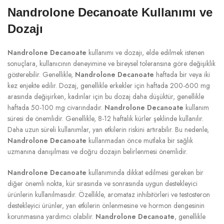
Nandrolone Decanoate Kullanımı ve
Dozajı
Nandrolone Decanoate
kullanımı ve dozajı, elde edilmek istenen
sonuçlara, kullanıcının deneyimine ve bireysel toleransına göre değişiklik
gösterebilir. Genellikle,
Nandrolone Decanoate
haftada bir veya iki
kez enjekte edilir. Dozaj, genellikle erkekler için haftada 200-600 mg
arasında değişirken, kadınlar için bu dozaj daha düşüktür, genellikle
haftada 50-100 mg civarındadır.
Nandrolone Decanoate
kullanım
süresi de önemlidir. Genellikle, 8-12 haftalık kürler şeklinde kullanılır.
Daha uzun süreli kullanımlar, yan etkilerin riskini artırabilir. Bu nedenle,
Nandrolone Decanoate
kullanmadan önce mutlaka bir sağlık
uzmanına danışılması ve doğru dozajın belirlenmesi önemlidir.
Nandrolone Decanoate
kullanımında dikkat edilmesi gereken bir
diğer önemli nokta, kür sırasında ve sonrasında uygun destekleyici
ürünlerin kullanılmasıdır. Özellikle, aromataz inhibitörleri ve testosteron
destekleyici ürünler, yan etkilerin önlenmesine ve hormon dengesinin
korunmasına yardımcı olabilir.
Nandrolone Decanoate
, genellikle