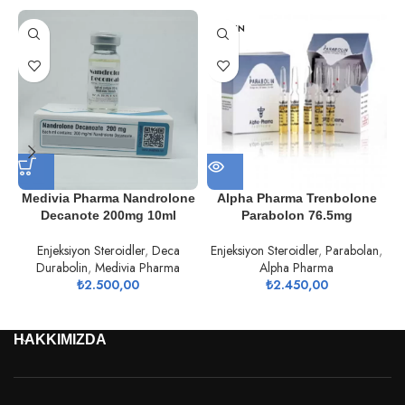
TÜKEN
DI
Medivia Pharma Nandrolone
Alpha Pharma Trenbolone
Decanote 200mg 10ml
Parabolon 76.5mg
Enjeksiyon Steroidler
,
Deca
Enjeksiyon Steroidler
,
Parabolan
,
Durabolin
,
Medivia Pharma
Alpha Pharma
₺
2.500,00
₺
2.450,00
HAKKIMIZDA