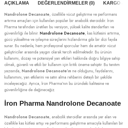
AÇIKLAMA
DEĞERLENDIRMELER (0)
KARGO & T
Nandrolone Decanoate
, özellikle vücut geliştirme ve performans
artırma amaçları için kullanılan popüler bir anabolik steroiddir. İron
Pharma tarafından üretilen bu versiyon, yüksek kalite standartları ve
güvenilirliği ile bilinir.
Nandrolone Decanoate
, kas kütlesini artırma,
gücü yükseltme ve iyileşme süreçlerini hızlandırma gibi bir dizi fayda
sunar. Bu nedenle, hem profesyonel sporcular hem de amatör vücut
geliştiriciler arasında yaygın olarak tercih edilmektedir. Bu ürünün
kullanımı, dozajı ve potansiyel yan etkileri hakkında doğru bilgiye sahip
olmak, güvenli ve etkili bir kullanım için kritik öneme sahiptir. Bu tanıtım
yazısında,
Nandrolone Decanoate’ın
ne olduğunu, faydalarını,
kullanımını, yan etkilerini ve satın alma rehberini detaylı bir şekilde
inceleyeceğiz. Ayrıca, İron Pharma’nın bu üründeki kalitesine ve
güvenilirliğine de değineceğiz.
İron Pharma Nandrolone Decanoate
Nandrolone Decanoate
, anabolik steroidler arasında yer alan ve
özellikle kas kütlesi artışı ve performans geliştirme amacıyla kullanılan bir