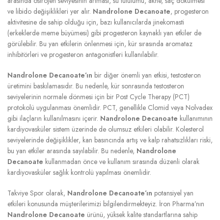
arasında östrojen seviyesinin artması, su tutulumu, akne, saç dökülmesi
ve libido değişiklikleri yer alır.
Nandrolone Decanoate
, progesteron
aktivitesine de sahip olduğu için, bazı kullanıcılarda jinekomasti
(erkeklerde meme büyümesi) gibi progesteron kaynaklı yan etkiler de
görülebilir. Bu yan etkilerin önlenmesi için, kür sırasında aromataz
inhibitörleri ve progesteron antagonistleri kullanılabilir.
Nandrolone Decanoate’ın
bir diğer önemli yan etkisi, testosteron
üretimini baskılamasıdır. Bu nedenle, kür sonrasında testosteron
seviyelerinin normale dönmesi için bir Post Cycle Therapy (PCT)
protokolü uygulanması önemlidir. PCT, genellikle Clomid veya Nolvadex
gibi ilaçların kullanılmasını içerir.
Nandrolone Decanoate
kullanımının
kardiyovasküler sistem üzerinde de olumsuz etkileri olabilir. Kolesterol
seviyelerinde değişiklikler, kan basıncında artış ve kalp rahatsızlıkları riski,
bu yan etkiler arasında sayılabilir. Bu nedenle,
Nandrolone
Decanoate
kullanmadan önce ve kullanım sırasında düzenli olarak
kardiyovasküler sağlık kontrolü yapılması önemlidir.
Takviye Spor olarak,
Nandrolone Decanoate’ın
potansiyel yan
etkileri konusunda müşterilerimizi bilgilendirmekteyiz. İron Pharma’nın
Nandrolone Decanoate
ürünü, yüksek kalite standartlarına sahip