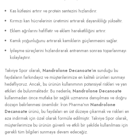
Kas kütlesini artırır ve protein sentezini hızlandırır.
Kırmızı kan hücrelerinin üretimini artırarak dayanıklılığı yükseltir.
Eklem ağrılarını hafifletir ve eklem hareketliliğini artırır.
Kemik yoğunluğunu artırarak kemiklerin güçlenmesini sağlar.
İyileşme süreçlerini hızlandırarak antrenman sonrası toparlanmayı
kolaylaştırır.
Takviye Spor olarak,
Nandrolone Decanoate’ın
sunduğu bu
faydaların farkındayız ve müşterilerimize en kaliteli ürünleri sunmayı
hedefliyoruz. Ancak, bu ürünün kullanımının potansiyel riskleri ve yan
etkileri de bulunmaktadır. Bu nedenle,
Nandrolone Decanoate
kullanmadan önce mutlaka bir sağlık uzmanına danışılması ve doğru
dozajın belirlenmesi önemlidir. İron Pharma’nın
Nandrolone
Decanoate
ürünü, bu faydaları en üst düzeye çıkarmak ve riskleri en
aza indirmek için özel olarak formüle edilmiştir. Takviye Spor olarak,
müşterilerimize bu ürünün güvenli ve etkili bir şekilde kullanılması için
gerekli tüm bilgileri sunmaya devam edeceğiz.