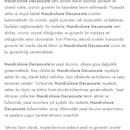
Nandrolone Decanoate
satın alırken dikkat edilmesi gereken en
önemli nokta, ürünün güvenilir bir kaynaktan temin edilmesidir. Piyasada
sahte ve düşük kaliteli
Nandrolone Decanoate
ürünleri
bulunmaktadır. Bu ürünler, sağlık açısından risk oluşturabilir ve beklenen
faydaları sağlamayabilir. Bu nedenle,
Nandrolone Decanoate
satın
alırken, ürünün orijinal olduğundan ve güvenilir bir markaya ait
olduğundan emin olunmalıdır. İron Pharma, steroid ürünleri konusunda
güvenilir bir marka olarak bilinir ve
Nandrolone Decanoate
ürünü de
bu güvenilirliği yansıtmaktadır.
Nandrolone Decanoate’ın
yasal durumu, ülkeye göre değişiklik
göstermektedir. Bazı ülkelerde,
Nandrolone Decanoate
reçeteyle
satılan bir ilaç olarak kabul edilirken, bazı ülkelerde ise kullanımı ve satışı
tamamen yasaktır. Türkiye’de,
Nandrolone Decanoate
reçeteyle
satılan bir ilaçtır ve doktor kontrolünde kullanılması gerekmektedir. Yasal
olmayan yollardan
Nandrolone Decanoate
temin etmek ve
kullanmak, yasal sorunlara yol açabilir. Bu nedenle,
Nandrolone
Decanoate
kullanmadan önce, ülkenizdeki yasal durumu araştırmanız
ve yasalara uygun hareket etmeniz önemlidir.
Takviye Spor olarak, müşterilerimize sadece yasal ve güvenilir ürünler