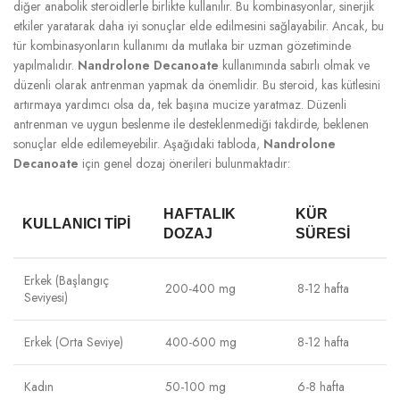
diğer anabolik steroidlerle birlikte kullanılır. Bu kombinasyonlar, sinerjik
etkiler yaratarak daha iyi sonuçlar elde edilmesini sağlayabilir. Ancak, bu
tür kombinasyonların kullanımı da mutlaka bir uzman gözetiminde
yapılmalıdır.
Nandrolone Decanoate
kullanımında sabırlı olmak ve
düzenli olarak antrenman yapmak da önemlidir. Bu steroid, kas kütlesini
artırmaya yardımcı olsa da, tek başına mucize yaratmaz. Düzenli
antrenman ve uygun beslenme ile desteklenmediği takdirde, beklenen
sonuçlar elde edilemeyebilir. Aşağıdaki tabloda,
Nandrolone
Decanoate
için genel dozaj önerileri bulunmaktadır:
HAFTALIK
KÜR
KULLANICI TIPI
DOZAJ
SÜRESI
Erkek (Başlangıç
200-400 mg
8-12 hafta
Seviyesi)
Erkek (Orta Seviye)
400-600 mg
8-12 hafta
Kadın
50-100 mg
6-8 hafta