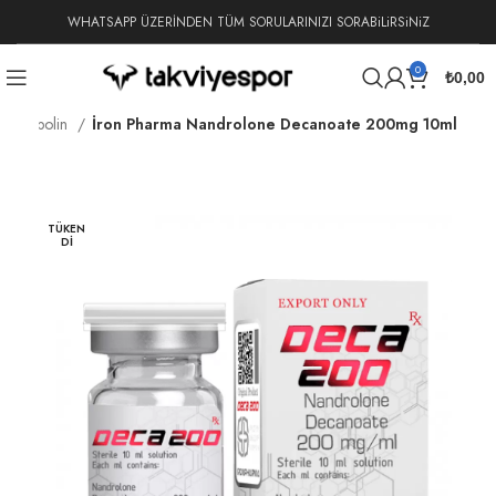
WHATSAPP ÜZERİNDEN TÜM SORULARINIZI SORABiLiRSiNiZ
0
₺
0,00
 Durabolin
İron Pharma Nandrolone Decanoate 200mg 10ml
TÜKEN
DI