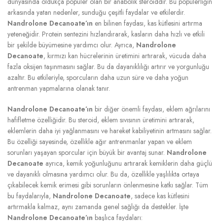
dünyasında oldukça popüler olan bir anabolik steroiddir. Bu popülerliğin
arkasında yatan nedenler, sunduğu çeşitli faydalar ve etkilerdir.
Nandrolone Decanoate’ın
en bilinen faydası, kas kütlesini artırma
yeteneğidir. Protein sentezini hızlandırarak, kasların daha hızlı ve etkili
bir şekilde büyümesine yardımcı olur. Ayrıca,
Nandrolone
Decanoate
, kırmızı kan hücrelerinin üretimini artırarak, vücuda daha
fazla oksijen taşınmasını sağlar. Bu da dayanıklılığı artırır ve yorgunluğu
azaltır. Bu etkileriyle, sporcuların daha uzun süre ve daha yoğun
antrenman yapmalarına olanak tanır.
Nandrolone Decanoate’ın
bir diğer önemli faydası, eklem ağrılarını
hafifletme özelliğidir. Bu steroid, eklem sıvısının üretimini artırarak,
eklemlerin daha iyi yağlanmasını ve hareket kabiliyetinin artmasını sağlar.
Bu özelliği sayesinde, özellikle ağır antrenmanlar yapan ve eklem
sorunları yaşayan sporcular için büyük bir avantaj sunar.
Nandrolone
Decanoate
ayrıca, kemik yoğunluğunu artırarak kemiklerin daha güçlü
ve dayanıklı olmasına yardımcı olur. Bu da, özellikle yaşlılıkta ortaya
çıkabilecek kemik erimesi gibi sorunların önlenmesine katkı sağlar. Tüm
bu faydalarıyla,
Nandrolone Decanoate
, sadece kas kütlesini
artırmakla kalmaz, aynı zamanda genel sağlığı da destekler. İşte
Nandrolone Decanoate’ın
başlıca faydaları: