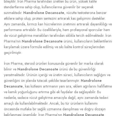
bileşiktir. İron Pharma tarafından üretilen bu ürün, yüksek kalite
standartlarına sahip olup, kullanıcılarına güvenilir bir seçenek
sunmaktadır.
Nandrolone Decanoate
, vücutta testosterona benzer
etkilere sahip olup, protein sentezini artırarak kas gelişimini destekler.
Aynı zamanda, kırmızı kan hücrelerinin üretimini artırarak dayanıklılığı ve
performansı artırabilir. Bu özellikleriyle, hem profesyonel sporcular hem
de vücut geliştirme meraklıları tarafından sıklıkla tercih edilmektedir. İron
Pharma’nın
Nandrolone Decanoate
ürünü, kullanıcıların beklentilerini
karşılamak üzere formüle edilmiş ve sıkı kalite kontrol süreçlerinden
geçirilmiştir.
İron Pharma, steroid ürünleri konusunda güvenilir bir marka olarak
bilinir ve
Nandrolone Decanoate
ürünü de bu güvenilirliği
yansıtmaktadır. Ürünün içeriği ve üretim süreci, kullanıcıların sağlığını ve
güvenliğini ön planda tutacak şekilde tasarlanmıştır.
Nandrolone
Decanoate
, kas kütlesini artırmanın yanı sıra, eklem ağrılarını hafifletme
ve kemik yoğunluğunu artırma gibi ek faydalar da sağlayabilir. Bu
nedenle, sadece vücut geliştirme amacıyla değil, aynı zamanda tedavi
amaçlı da kullanılabilmektedir. Ancak, bu tür ürünlerin kullanımı
öncesinde mutlaka bir sağlık uzmanına danışılması ve doğru dozajın
belirlenmesi önemlidir. İron Pharma’nın
Nandrolone Decanoate