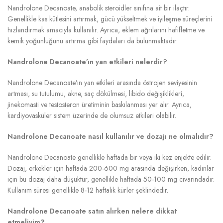
Nandrolone Decanoate, anabolik steroidler sınıfına ait bir ilaçtır.
Genellikle kas kütlesini artırmak, gücü yükseltmek ve iyileşme süreçlerini
hızlandırmak amacıyla kullanılır. Ayrıca, eklem ağrılarını hafifletme ve
kemik yoğunluğunu artırma gibi faydaları da bulunmaktadır.
Nandrolone Decanoate’ın yan etkileri nelerdir?
Nandrolone Decanoate’ın yan etkileri arasında östrojen seviyesinin
artması, su tutulumu, akne, saç dökülmesi, libido değişiklikleri,
jinekomasti ve testosteron üretiminin baskılanması yer alır. Ayrıca,
kardiyovasküler sistem üzerinde de olumsuz etkileri olabilir.
Nandrolone Decanoate nasıl kullanılır ve dozajı ne olmalıdır?
Nandrolone Decanoate genellikle haftada bir veya iki kez enjekte edilir.
Dozaj, erkekler için haftada 200-600 mg arasında değişirken, kadınlar
için bu dozaj daha düşüktür, genellikle haftada 50-100 mg civarındadır.
Kullanım süresi genellikle 8-12 haftalık kürler şeklindedir.
Nandrolone Decanoate satın alırken nelere dikkat
etmeliyim?