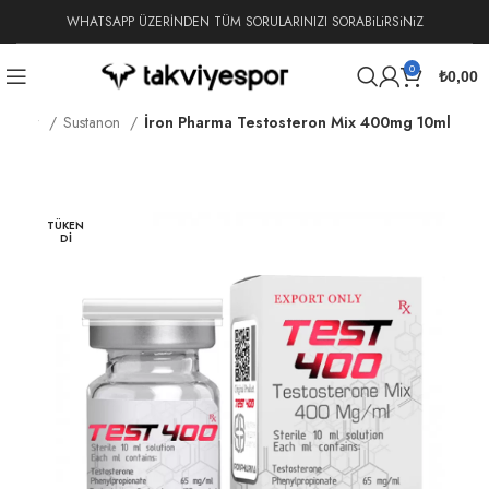
WHATSAPP ÜZERİNDEN TÜM SORULARINIZI SORABiLiRSiNiZ
0
₺
0,00
roidler
Sustanon
İron Pharma Testosteron Mix 400mg 10ml
TÜKEN
DI