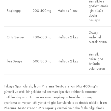
Yan etkileri
gözlemlemek
Başlangıç
200-400mg
Haftada 1 kez
için düşük
dozla
başlayın
Dozajı
Orta Seviye
400-600mg
Haftada 2 kez
kademeli
olarak artırın
Yan etki
riskini göz
İleri Seviye
600-800mg
Haftada 2 kez
önünde
bulundurun
Takviye Spor olarak,
İron Pharma Testosteron Mix 400mg
‘ın
güvenli ve etkili bir şekilde kullanılması için size rehberlik etmekten
mutluluk duyarız. Uzman ekibimiz, enjeksiyon teknikleri, dozaj
ayarlamaları ve yan etki yönetimi gibi konularda size destek olabilir.
İron
Pharma Testosteron Mix sipariş
vermek ve daha fazla bilgi almak