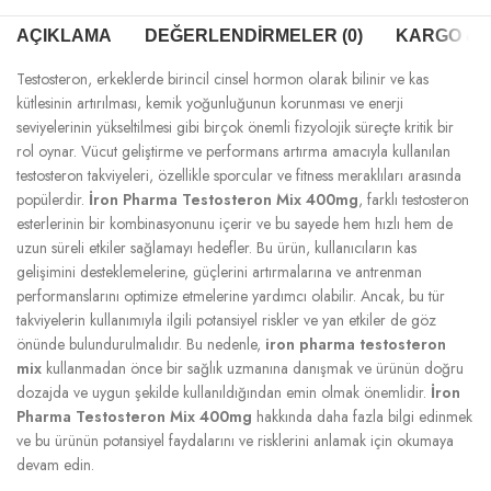
AÇIKLAMA
DEĞERLENDIRMELER (0)
KARGO & T
Testosteron, erkeklerde birincil cinsel hormon olarak bilinir ve kas
kütlesinin artırılması, kemik yoğunluğunun korunması ve enerji
seviyelerinin yükseltilmesi gibi birçok önemli fizyolojik süreçte kritik bir
rol oynar. Vücut geliştirme ve performans artırma amacıyla kullanılan
testosteron takviyeleri, özellikle sporcular ve fitness meraklıları arasında
popülerdir.
İron Pharma Testosteron Mix 400mg
, farklı testosteron
esterlerinin bir kombinasyonunu içerir ve bu sayede hem hızlı hem de
uzun süreli etkiler sağlamayı hedefler. Bu ürün, kullanıcıların kas
gelişimini desteklemelerine, güçlerini artırmalarına ve antrenman
performanslarını optimize etmelerine yardımcı olabilir. Ancak, bu tür
takviyelerin kullanımıyla ilgili potansiyel riskler ve yan etkiler de göz
önünde bulundurulmalıdır. Bu nedenle,
iron pharma testosteron
mix
kullanmadan önce bir sağlık uzmanına danışmak ve ürünün doğru
dozajda ve uygun şekilde kullanıldığından emin olmak önemlidir.
İron
Pharma Testosteron Mix 400mg
hakkında daha fazla bilgi edinmek
ve bu ürünün potansiyel faydalarını ve risklerini anlamak için okumaya
devam edin.