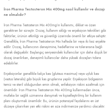
İron Pharma Testosteron Mix 400mg nasıl kullanılır ve dozajı
ne olmalıdır?
İron Pharma Testosteron Mix 400mg’ın kullanımı, dikkat ve özen
gerektiren bir süreçtir. Dozaj, kullanım sıklığı ve enjeksiyon teknikleri gibi
faktörler, ürünün etkinliği ve güvenliği üzerinde önemli bir etkiye sahiptir.
Genellikle, İron Pharma Testosteron Mix haftada bir veya iki kez enjekte
edilir. Dozaj, kullanıcının deneyimine, hedeflerine ve toleransına bağlı
olarak değişebilir. Başlangıç seviyesindeki kullanıcılar için daha düşük bir
dozaj önerilirken, deneyimli kullanıcılar daha yüksek dozajları tolere
edebilirler.
Enjeksiyonlar genellikle kalça kası (gluteus maximus) veya uyluk kası
(vastus lateralis) gibi büyük kas gruplarına yapılır. Enjeksiyon bölgesinin
temiz ve steril olduğundan emin olmak, enfeksiyon riskini azaltmak için
önemlidir. İron Pharma Testosteron Mix 400mg kullanmadan önce,
mutlaka bir sağlık uzmanına danışmak ve kişiselleştirilmiş bir kullanım
planı oluşturmak önemlidir. Bu, ürünün potansiyel faydalarını en üst
düzeye çıkarırken yan etki riskini en aza indirmenize yardımcı olacaktır.