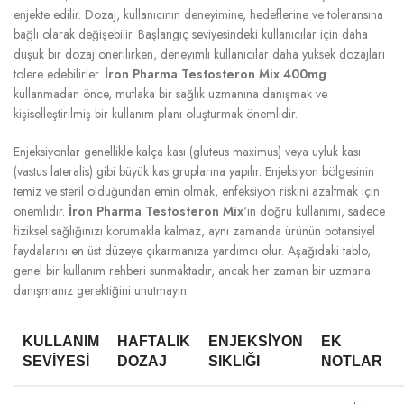
enjekte edilir. Dozaj, kullanıcının deneyimine, hedeflerine ve toleransına
bağlı olarak değişebilir. Başlangıç seviyesindeki kullanıcılar için daha
düşük bir dozaj önerilirken, deneyimli kullanıcılar daha yüksek dozajları
tolere edebilirler.
İron Pharma Testosteron Mix 400mg
kullanmadan önce, mutlaka bir sağlık uzmanına danışmak ve
kişiselleştirilmiş bir kullanım planı oluşturmak önemlidir.
Enjeksiyonlar genellikle kalça kası (gluteus maximus) veya uyluk kası
(vastus lateralis) gibi büyük kas gruplarına yapılır. Enjeksiyon bölgesinin
temiz ve steril olduğundan emin olmak, enfeksiyon riskini azaltmak için
önemlidir.
İron Pharma Testosteron Mix
‘in doğru kullanımı, sadece
fiziksel sağlığınızı korumakla kalmaz, aynı zamanda ürünün potansiyel
faydalarını en üst düzeye çıkarmanıza yardımcı olur. Aşağıdaki tablo,
genel bir kullanım rehberi sunmaktadır, ancak her zaman bir uzmana
danışmanız gerektiğini unutmayın:
KULLANIM
HAFTALIK
ENJEKSIYON
EK
SEVIYESI
DOZAJ
SIKLIĞI
NOTLAR