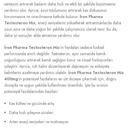
sentezini artırarak kasların daha hızlı ve etkili bir şekilde büyümesine
yardımcı olur. Ayrıca, азот tutulumunu artırarak kas dokusunun
korunmasına ve onarılmasına katkıda bulunur.
İron Pharma
Testosteron Mix
, enerji seviyelerini yükselterek antrenmanlarda daha
uzun süre ve daha yoğun bir şekilde çalışmanıza olanak tanır. Bu da,
daha iyi sonuçlar elde etmenize yardımcı olur.
İron Pharma Testosteron Mix
‘in faydaları sadece fiziksel
performansla sınırlı değildir. Testosteron, aynı zamanda kemik
yoğunluğunu artırarak kemik sağlığını korur ve cinsel fonksiyonları
iyileştirir. Ayrıca, ruh halini düzenleyerek depresyon ve anksiyete
belirtilerini azaltmaya yardımcı olabilir.
İron Pharma Testosteron Mix
400mg
‘ın potansiyel faydalarını en üst düzeye çıkarmak için, doğru
dozajda ve uygun şekilde kullanılması önemlidir. İşte bu ürünün
potansiyel faydalarından bazıları:
Kas kütlesi ve gücünde artış
Daha hızlı iyileşme süreleri
Artan enerji seviyeleri ve motivasyon