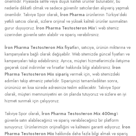
önemlidir. Piyasada sahte veya düşük kaliteli ürünler bulunabilir, bu
nedenle dikkatli olmak ve sadece güvenilir satıcılardan alışveriş yapmak
önemlidir. Takviye Spor olarak,
İron Pharma
ürünlerinin Türkiye’deki
yetkili satıcısı olarak, sizlere orijinal ve yüksek kaliteli ürünler sunmaktan
gurur duyuyoruz.
İron Pharma Testosteron Mix
‘i web sitemiz
üzerinden güvenle satın alabilir ve sipariş verebilirsiniz.
İron Pharma Testosteron Mix fiyat
ları, satıcıya, ürünün miktarına ve
kampanyalara bağlı olarak değişebilir. Web sitemizde güncel fiyatları ve
kampanyaları takip edebilirsiniz. Ayrıca, müşteri hizmetlerimizle iletişime
geçerek özel indirimler ve fırsatlar hakkında bilgi alabilirsiniz.
İron
Pharma Testosteron Mix sipariş
vermek için, web sitemizdeki
adımları takip etmeniz yeterlidir. Siparişinizi tamamladıktan sonra,
ürününüz en kısa sürede adresinize teslim edilecektir. Takviye Spor
olarak, müşteri memnuniyetini en ön planda tutuyoruz ve sizlere en iyi
hizmeti sunmak için çalışıyoruz.
Takviye Spor olarak,
İron Pharma Testosteron Mix 400mg
‘ı
güvenle satın alabileceğiniz ve sipariş verebileceğiniz bir platform
sunuyoruz. Ürünlerimizin orijinalliğini ve kalitesini garanti ediyoruz.
İron
Pharma Testosteron Mix
hakkında daha fazla bilgi almak ve sipariş