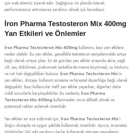
için web sitemizi ziyaret edin. Sağlığınızı ön planda tutarak,
performansınızı artırmanıza yardımcı olmak için buradayız.
İron Pharma Testosteron Mix 400mg
Yan Etkileri ve Önlemler
İron Pharma Testosteron Mix 400mg
kullanımı, bazı yan etkilere
neden olabilir. Bu yan etkiler, genellikle testosteron seviyelerindeki artışa
bağlı olarak ortaya çıkar. En sık görülen yan etkiler arasında akne, yağlı
cilt, saç dökülmesi, jinekomasti (erkeklerde meme büyümesi), su tutulumu
ve ruh hali değişiklikleri bulunur.
İron Pharma Testosteron Mix
‘in
yan etkileri, dozaja, kullanım süresine ve bireysel duyarlılığa bağlı olarak
değişebilir. Bazı kullanıcılar hafif yan etkiler yaşarken, diğerleri daha
ciddi sorunlarla karşılaşabilirler. Bu nedenle,
İron Pharma
Testosteron Mix 400mg
kullanmadan önce dikkatli olmak ve
potansiyel riskleri anlamak önemlidir.
Yan etkileri en aza indirmek için,
İron Pharma Testosteron Mix
‘i
doğru dozajda ve uygun şekilde kullanmak önemlidir. Ayrıca, aromataz
inhibitörleri (AI) gibi yardımcı ilaçlar kullanarak östrojen seviyelerini