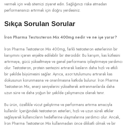
vermek için web sitemizi ziyaret edin. Sağlığınızı riske atmadan
performansınızı artırmak için doğru yerdesiniz.
Sıkça Sorulan Sorular
İron Pharma Testosteron Mix 400mg nedir ve ne işe yarar?
İron Pharma Testosteron Mix 400mg, farklı testosteron esterlerinin bir
karışımını içeren enjekte edilebilir bir steroiddir. Bu karışım, kas kütlesini
artırmaya, gücü yükseltmeye ve genel performansı iyileştirmeye yardımcı
olur. Testosteron, protein sentezini artırarak kasların daha hızlı ve etkili
bir şekilde büyümesini sağlar. Ayrıca, азот tutulumunu artırarak kas
dokusunun korunmasına ve onarılmasına katkıda bulunur. İron Pharma
Testosteron Mix, enerji seviyelerini yükselterek antrenmanlarda daha
uzun süre ve daha yoğun bir şekilde çalışmanıza olanak tanır.
Bu ürün, özellikle vücut geliştirme ve performans artırma amacıyla
kullanılır. İçeriğindeki testosteron esterleri, hızlı ve uzun süreli etkiler
sağlayarak kullanıcıların hedeflerine ulaşmalarına yardımcı olur. Ancak,
İron Pharma Testosteron Mix kullanmadan önce dikkatli olmak ve bir