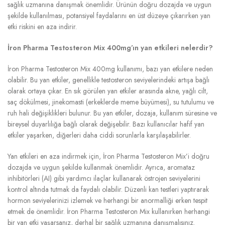
sağlık uzmanına danışmak önemlidir. Ürünün doğru dozajda ve uygun
şekilde kullanılması, potansiyel faydalarını en üst düzeye çıkarırken yan
etki riskini en aza indirir.
İron Pharma Testosteron Mix 400mg’ın yan etkileri nelerdir?
İron Pharma Testosteron Mix 400mg kullanımı, bazı yan etkilere neden
olabilir. Bu yan etkiler, genellikle testosteron seviyelerindeki artışa bağlı
olarak ortaya çıkar. En sık görülen yan etkiler arasında akne, yağlı cilt,
saç dökülmesi, jinekomasti (erkeklerde meme büyümesi), su tutulumu ve
ruh hali değişiklikleri bulunur. Bu yan etkiler, dozaja, kullanım süresine ve
bireysel duyarlılığa bağlı olarak değişebilir. Bazı kullanıcılar hafif yan
etkiler yaşarken, diğerleri daha ciddi sorunlarla karşılaşabilirler.
Yan etkileri en aza indirmek için, İron Pharma Testosteron Mix’i doğru
dozajda ve uygun şekilde kullanmak önemlidir. Ayrıca, aromataz
inhibitörleri (AI) gibi yardımcı ilaçlar kullanarak östrojen seviyelerini
kontrol altında tutmak da faydalı olabilir. Düzenli kan testleri yaptırarak
hormon seviyelerinizi izlemek ve herhangi bir anormalliği erken tespit
etmek de önemlidir. İron Pharma Testosteron Mix kullanırken herhangi
bir yan etki yaşarsanız, derhal bir sağlık uzmanına danışmalısınız.