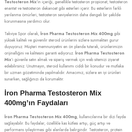
Testosteron Mix
‘in içeriği, genellikle testosteron propionat, testosteron
enantat ve testosteron dekanoat gibi esterleri içerir. Bu esterlerin farklı
yarılanma ömürleri, testosteron seviyelerinin daha dengeli bir şekilde
korunmasına yardımcı olur.
Takviye Spor olarak,
İron Pharma Testosteron Mix 400mg
gibi
yüksek kaliteli ve güvenilir steroid ürünlerini sizlere sunmaktan gurur
duyuyoruz. Müşteri memnuniyetini en ön planda tutarak, ürünlerimizin
orijinalliğini ve kalitesini garanti ediyoruz.
İron Pharma Testosteron
Mix
‘i güvenle satın almak ve sipariş vermek için web sitemizi ziyaret
edebilirsiniz. Unutmayın, steroid kullanımı ciddi bir konudur ve mutlaka
bir uzman gözetiminde yapılmalıdır. Amacımız, sizlere en iyi ürünleri
sunarken, sağlığınızı da korumaktır.
İron Pharma Testosteron Mix
400mg’ın Faydaları
İron Pharma Testosteron Mix 400mg
, kullanıcılarına bir dizi fayda
sağlayabilir. Bu faydalar, özellikle kas kütlesi artışı, güç artışı ve
performans iyileştirmesi gibi alanlarda belirgindir. Testosteron, protein