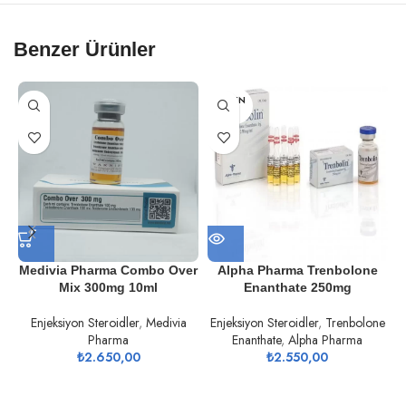
Benzer Ürünler
TÜKEN
DI
Medivia Pharma Combo Over
Alpha Pharma Trenbolone
Mix 300mg 10ml
Enanthate 250mg
Enjeksiyon Steroidler
,
Medivia
Enjeksiyon Steroidler
,
Trenbolone
Pharma
Enanthate
,
Alpha Pharma
E
₺
2.650,00
₺
2.550,00