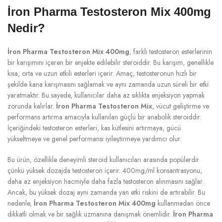
İron Pharma Testosteron Mix 400mg
Nedir?
İron Pharma Testosteron Mix 400mg
, farklı testosteron esterlerinin
bir karışımını içeren bir enjekte edilebilir steroiddir. Bu karışım, genellikle
kısa, orta ve uzun etkili esterleri içerir. Amaç, testosteronun hızlı bir
şekilde kana karışmasını sağlamak ve aynı zamanda uzun süreli bir etki
yaratmaktır. Bu sayede, kullanıcılar daha az sıklıkta enjeksiyon yapmak
zorunda kalırlar.
İron Pharma Testosteron Mix
, vücut geliştirme ve
performans artırma amacıyla kullanılan güçlü bir anabolik steroiddir.
İçeriğindeki testosteron esterleri, kas kütlesini artırmaya, gücü
yükseltmeye ve genel performansı iyileştirmeye yardımcı olur.
Bu ürün, özellikle deneyimli steroid kullanıcıları arasında popülerdir
çünkü yüksek dozajda testosteron içerir. 400mg/ml konsantrasyonu,
daha az enjeksiyon hacmiyle daha fazla testosteron alınmasını sağlar.
Ancak, bu yüksek dozaj aynı zamanda yan etki riskini de artırabilir. Bu
nedenle,
İron Pharma Testosteron Mix 400mg
kullanmadan önce
dikkatli olmak ve bir sağlık uzmanına danışmak önemlidir.
İron Pharma