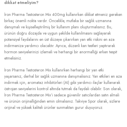
dikkat etmeliyim?
İron Pharma Testosteron Mix 400mg kullanırken dikkat etmeniz gereken
birkaç önemli nokta vardır. Öncelikle, mutlaka bir sağlık uzmanına
danışmalı ve kişiselleştirilmiş bir kullanım planı oluşturmalısınız. Bu,
ürünün doğru dozajda ve uygun şekilde kullanılmasını sağlayarak
potansiyel faydalarını en üst düzeye çıkarırken yan etki riskini en aza
indirmenize yardımcı olacaktır. Ayrıca, düzenli kan testleri yaptırarak
hormon seviyelerinizi izlemeli ve herhangi bir anormalliği erken tespit
etmelisiniz.
İron Pharma Testosteron Mix kullanırken herhangi bir yan etki
yaşarsanız, derhal bir sağlık uzmanına danışmalısınız. Yan etkileri en aza
indirmek için, aromataz inhibitörleri (AI) gibi yardımcı ilaçlar kullanarak
östrojen seviyelerini kontrol altında tutmak da faydalı olabilir. Son olarak,
İron Pharma Testosteron Mix’i sadece güvenilir satıcılardan satın almalı
ve ürünün orijinalliğinden emin olmalısınız. Takviye Spor olarak, sizlere
orijinal ve yüksek kaliteli ürünler sunmaktan gurur duyuyoruz.