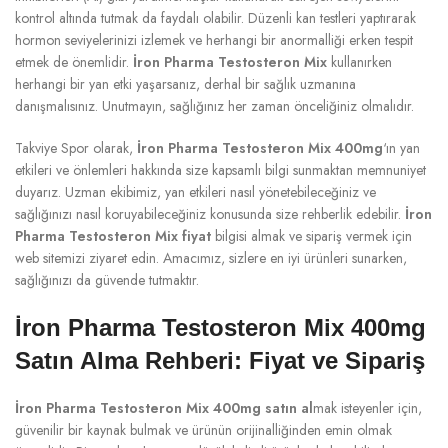
kontrol altında tutmak da faydalı olabilir. Düzenli kan testleri yaptırarak
hormon seviyelerinizi izlemek ve herhangi bir anormalliği erken tespit
etmek de önemlidir.
İron Pharma Testosteron Mix
kullanırken
herhangi bir yan etki yaşarsanız, derhal bir sağlık uzmanına
danışmalısınız. Unutmayın, sağlığınız her zaman önceliğiniz olmalıdır.
Takviye Spor olarak,
İron Pharma Testosteron Mix 400mg
‘ın yan
etkileri ve önlemleri hakkında size kapsamlı bilgi sunmaktan memnuniyet
duyarız. Uzman ekibimiz, yan etkileri nasıl yönetebileceğiniz ve
sağlığınızı nasıl koruyabileceğiniz konusunda size rehberlik edebilir.
İron
Pharma Testosteron Mix fiyat
bilgisi almak ve sipariş vermek için
web sitemizi ziyaret edin. Amacımız, sizlere en iyi ürünleri sunarken,
sağlığınızı da güvende tutmaktır.
İron Pharma Testosteron Mix 400mg
Satın Alma Rehberi: Fiyat ve Sipariş
İron Pharma Testosteron Mix 400mg satın al
mak isteyenler için,
güvenilir bir kaynak bulmak ve ürünün orijinalliğinden emin olmak