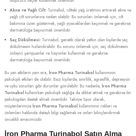
düşürücü ilaçlar kullanmak önemlidir.
Akne ve Yağlı Cilt:
Turinabol, ciltteki yağ üretimini artırarak akne ve
yağlı cilt sorunlarına neden olabilir. Bu sorunları önlemek için, cilt
bakımına özen göstermek, yağlı yiyeceklerden kaçınmak ve gerekirse
dermatoloğa başvurmak önemlidir.
Saç Dökülmesi:
Turinabol, genetik olarak yatkın olan kişilerde saç
dökülmesini hızlandırabilir. Bu sorunu önlemek için, saç dökülmesini
önleyici şampuanlar ve losyonlar kullanmak ve gerekirse
dermatoloğa başvurmak önemlidir.
Bu yan etkilerin yanı sıra,
İron Pharma Turinabol
kullanımının
psikolojik etkileri de olabilir. Bazı kişilerde, sinirlilik, agresiflik, depresyon
ve uyku sorunları gibi durumlar görülebilir. Bu nedenle,
İron Pharma
Turinabol
kullanırken psikolojik sağlığa da dikkat etmek ve gerekirse bir
psikologdan destek almak önemlidir. Takviye Spor olarak,
müşterilerimize
İron Pharma Turinabol
kullanımının riskleri ve
önlemleri hakkında detaylı bilgi sağlamak ve onları bilinçlendirmek
öncelikli amacımızdır.
İron Pharma Turinabol Satın Alma