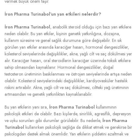
vermek büyük önem taşır.
İron Pharma Turinabol’un yan etkileri nelerdir?
İron Pharma Turinabol
, anabolik steroid olduğu için bazı yan etkilere
neden olabilir. Bu yan etkiler, kişinin genetik yatkınlığına, dozajına,
kullanım süresine ve genel sağlık durumuna göre değişebilir. En sık
görülen yan etkiler arasında karaciğer hasarı, hormonal dengesizlikler,
kolesterol seviyelerinde değişiklikler, akne, yağlı cilt ve saç dökülmesi yer
alır. Karaciğer hasarı, oral steroidlerin karaciğer üzerinde toksik etkilere
sahip olmasından kaynaklanır. Hormonal dengesizlikler, doğal
testosteron üretiminin baskılanması ve östrojen seviyelerinde artışa neden
olabilir. Kolesterol seviyelerindeki değişiklikler, kardiyovasküler hastalık
riskini artırabilir. Akne, yağlı cilt ve saç dökülmesi, ciltteki yağ üretiminin
artmasından ve genetik yatkınlıktan kaynaklanabilir.
Bu yan etkilerin yanı sıra,
İron Pharma Turinabol
kullanımının
psikolojik etkileri de olabilir. Bazı kişilerde, sinirlilik, agresiflik, depresyon
ve uyku sorunları gibi durumlar görülebilir. Bu nedenle,
İron Pharma
Turinabol
kullanırken psikolojik sağlığa da dikkat etmek ve gerekirse bir
psikologdan destek almak önemlidir. Yan etkilerin şiddetini azaltmak ve