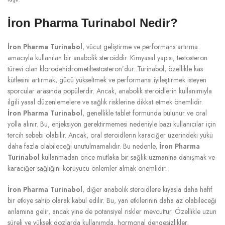
İron Pharma Turinabol Nedir?
İron Pharma Turinabol
, vücut geliştirme ve performans artırma
amacıyla kullanılan bir anabolik steroiddir. Kimyasal yapısı, testosteron
türevi olan klorodehidrometiltestosteron’dur. Turinabol, özellikle kas
kütlesini artırmak, gücü yükseltmek ve performansı iyileştirmek isteyen
sporcular arasında popülerdir. Ancak, anabolik steroidlerin kullanımıyla
ilgili yasal düzenlemelere ve sağlık risklerine dikkat etmek önemlidir.
İron Pharma Turinabol
, genellikle tablet formunda bulunur ve oral
yolla alınır. Bu, enjeksiyon gerektirmemesi nedeniyle bazı kullanıcılar için
tercih sebebi olabilir. Ancak, oral steroidlerin karaciğer üzerindeki yükü
daha fazla olabileceği unutulmamalıdır. Bu nedenle,
İron Pharma
Turinabol
kullanmadan önce mutlaka bir sağlık uzmanına danışmak ve
karaciğer sağlığını koruyucu önlemler almak önemlidir.
İron Pharma Turinabol
, diğer anabolik steroidlere kıyasla daha hafif
bir etkiye sahip olarak kabul edilir. Bu, yan etkilerinin daha az olabileceği
anlamına gelir, ancak yine de potansiyel riskler mevcuttur. Özellikle uzun
süreli ve yüksek dozlarda kullanımda, hormonal dengesizlikler,