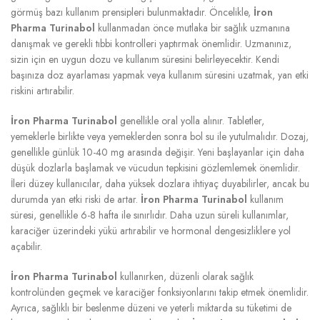
görmüş bazı kullanım prensipleri bulunmaktadır. Öncelikle,
İron
Pharma Turinabol
kullanmadan önce mutlaka bir sağlık uzmanına
danışmak ve gerekli tıbbi kontrolleri yaptırmak önemlidir. Uzmanınız,
sizin için en uygun dozu ve kullanım süresini belirleyecektir. Kendi
başınıza doz ayarlaması yapmak veya kullanım süresini uzatmak, yan etki
riskini artırabilir.
İron Pharma Turinabol
genellikle oral yolla alınır. Tabletler,
yemeklerle birlikte veya yemeklerden sonra bol su ile yutulmalıdır. Dozaj,
genellikle günlük 10-40 mg arasında değişir. Yeni başlayanlar için daha
düşük dozlarla başlamak ve vücudun tepkisini gözlemlemek önemlidir.
İleri düzey kullanıcılar, daha yüksek dozlara ihtiyaç duyabilirler, ancak bu
durumda yan etki riski de artar.
İron Pharma Turinabol
kullanım
süresi, genellikle 6-8 hafta ile sınırlıdır. Daha uzun süreli kullanımlar,
karaciğer üzerindeki yükü artırabilir ve hormonal dengesizliklere yol
açabilir.
İron Pharma Turinabol
kullanırken, düzenli olarak sağlık
kontrolünden geçmek ve karaciğer fonksiyonlarını takip etmek önemlidir.
Ayrıca, sağlıklı bir beslenme düzeni ve yeterli miktarda su tüketimi de