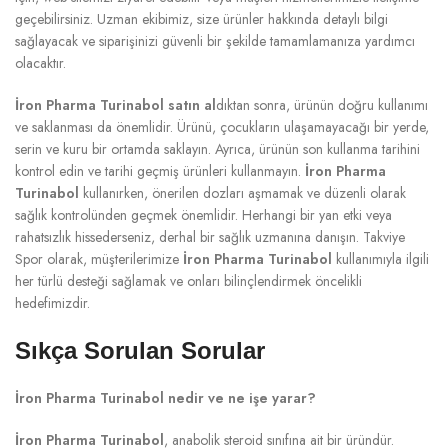
geçebilirsiniz. Uzman ekibimiz, size ürünler hakkında detaylı bilgi
sağlayacak ve siparişinizi güvenli bir şekilde tamamlamanıza yardımcı
olacaktır.
İron Pharma Turinabol satın al
dıktan sonra, ürünün doğru kullanımı
ve saklanması da önemlidir. Ürünü, çocukların ulaşamayacağı bir yerde,
serin ve kuru bir ortamda saklayın. Ayrıca, ürünün son kullanma tarihini
kontrol edin ve tarihi geçmiş ürünleri kullanmayın.
İron Pharma
Turinabol
kullanırken, önerilen dozları aşmamak ve düzenli olarak
sağlık kontrolünden geçmek önemlidir. Herhangi bir yan etki veya
rahatsızlık hissederseniz, derhal bir sağlık uzmanına danışın. Takviye
Spor olarak, müşterilerimize
İron Pharma Turinabol
kullanımıyla ilgili
her türlü desteği sağlamak ve onları bilinçlendirmek öncelikli
hedefimizdir.
Sıkça Sorulan Sorular
İron Pharma Turinabol nedir ve ne işe yarar?
İron Pharma Turinabol
, anabolik steroid sınıfına ait bir üründür.