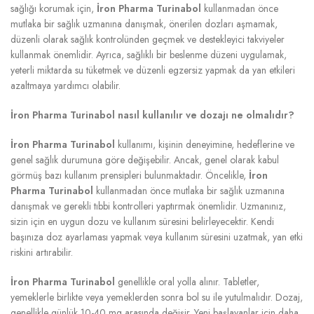
sağlığı korumak için,
İron Pharma Turinabol
kullanmadan önce
mutlaka bir sağlık uzmanına danışmak, önerilen dozları aşmamak,
düzenli olarak sağlık kontrolünden geçmek ve destekleyici takviyeler
kullanmak önemlidir. Ayrıca, sağlıklı bir beslenme düzeni uygulamak,
yeterli miktarda su tüketmek ve düzenli egzersiz yapmak da yan etkileri
azaltmaya yardımcı olabilir.
İron Pharma Turinabol nasıl kullanılır ve dozajı ne olmalıdır?
İron Pharma Turinabol
kullanımı, kişinin deneyimine, hedeflerine ve
genel sağlık durumuna göre değişebilir. Ancak, genel olarak kabul
görmüş bazı kullanım prensipleri bulunmaktadır. Öncelikle,
İron
Pharma Turinabol
kullanmadan önce mutlaka bir sağlık uzmanına
danışmak ve gerekli tıbbi kontrolleri yaptırmak önemlidir. Uzmanınız,
sizin için en uygun dozu ve kullanım süresini belirleyecektir. Kendi
başınıza doz ayarlaması yapmak veya kullanım süresini uzatmak, yan etki
riskini artırabilir.
İron Pharma Turinabol
genellikle oral yolla alınır. Tabletler,
yemeklerle birlikte veya yemeklerden sonra bol su ile yutulmalıdır. Dozaj,
genellikle günlük 10-40 mg arasında değişir. Yeni başlayanlar için daha