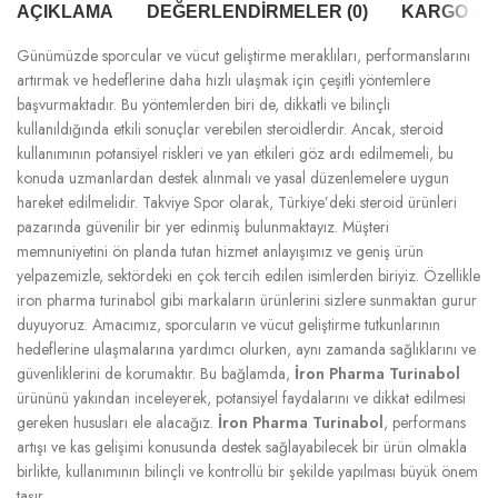
AÇIKLAMA
DEĞERLENDIRMELER (0)
KARGO & T
Günümüzde sporcular ve vücut geliştirme meraklıları, performanslarını
artırmak ve hedeflerine daha hızlı ulaşmak için çeşitli yöntemlere
başvurmaktadır. Bu yöntemlerden biri de, dikkatli ve bilinçli
kullanıldığında etkili sonuçlar verebilen steroidlerdir. Ancak, steroid
kullanımının potansiyel riskleri ve yan etkileri göz ardı edilmemeli, bu
konuda uzmanlardan destek alınmalı ve yasal düzenlemelere uygun
hareket edilmelidir. Takviye Spor olarak, Türkiye’deki steroid ürünleri
pazarında güvenilir bir yer edinmiş bulunmaktayız. Müşteri
memnuniyetini ön planda tutan hizmet anlayışımız ve geniş ürün
yelpazemizle, sektördeki en çok tercih edilen isimlerden biriyiz. Özellikle
iron pharma turinabol gibi markaların ürünlerini sizlere sunmaktan gurur
duyuyoruz. Amacımız, sporcuların ve vücut geliştirme tutkunlarının
hedeflerine ulaşmalarına yardımcı olurken, aynı zamanda sağlıklarını ve
güvenliklerini de korumaktır. Bu bağlamda,
İron Pharma Turinabol
ürününü yakından inceleyerek, potansiyel faydalarını ve dikkat edilmesi
gereken hususları ele alacağız.
İron Pharma Turinabol
, performans
artışı ve kas gelişimi konusunda destek sağlayabilecek bir ürün olmakla
birlikte, kullanımının bilinçli ve kontrollü bir şekilde yapılması büyük önem
taşır.