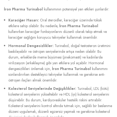
İron Pharma Turinabol
kullanımının potansiyel yan etkileri şunlardır:
Karaciğer Hasarı:
Oral steroidler, karaciğer üzerinde toksik
etkilere sahip olabilir. Bu nedenle,
İron Pharma Turinabol
kullanırken karaciğer fonksiyonlarını düzenli olarak takip etmek ve
karaciğer sağlığını koruyucu takviyeler kullanmak önemlidir.
Hormonal Dengesizlikler:
Turinabol, doğal testosteron üretimini
baskılayabilir ve östrojen seviyelerinde artışa neden olabilir. Bu
durum, erkeklerde meme büyümesi (jinekomasti) ve kadınlarda
virilizasyon (erkekleşme) gibi yan etkilere yol açabilir. Hormonal
dengesizlikleri önlemek için,
İron Pharma Turinabol
kullanımını
sonlandırırken destekleyici takviyeler kullanmak ve gerekirse anti-
östrojen ilaçları almak önemlidir.
Kolesterol Seviyelerinde Değişiklikler:
Turinabol, LDL (kötü)
kolesterol seviyelerini yükseltebilir ve HDL (iyi) kolesterol seviyelerini
düşürebilir. Bu durum, kardiyovasküler hastalık riskini artırabilir.
Kolesterol seviyelerini kontrol altında tutmak için, sağlıklı bir beslenme
düzeni uygulamak, düzenli egzersiz yapmak ve gerekirse kolesterol