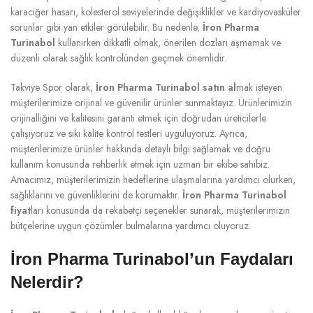
karaciğer hasarı, kolesterol seviyelerinde değişiklikler ve kardiyovasküler
sorunlar gibi yan etkiler görülebilir. Bu nedenle,
İron Pharma
Turinabol
kullanırken dikkatli olmak, önerilen dozları aşmamak ve
düzenli olarak sağlık kontrolünden geçmek önemlidir.
Takviye Spor olarak,
İron Pharma Turinabol satın al
mak isteyen
müşterilerimize orijinal ve güvenilir ürünler sunmaktayız. Ürünlerimizin
orijinalliğini ve kalitesini garanti etmek için doğrudan üreticilerle
çalışıyoruz ve sıkı kalite kontrol testleri uyguluyoruz. Ayrıca,
müşterilerimize ürünler hakkında detaylı bilgi sağlamak ve doğru
kullanım konusunda rehberlik etmek için uzman bir ekibe sahibiz.
Amacımız, müşterilerimizin hedeflerine ulaşmalarına yardımcı olurken,
sağlıklarını ve güvenliklerini de korumaktır.
İron Pharma Turinabol
fiyat
ları konusunda da rekabetçi seçenekler sunarak, müşterilerimizin
bütçelerine uygun çözümler bulmalarına yardımcı oluyoruz.
İron Pharma Turinabol’un Faydaları
Nelerdir?