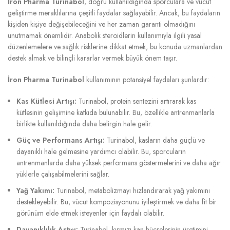
İron Pharma Turinabol
, doğru kullanıldığında sporculara ve vücut
geliştirme meraklılarına çeşitli faydalar sağlayabilir. Ancak, bu faydaların
kişiden kişiye değişebileceğini ve her zaman garanti olmadığını
unutmamak önemlidir. Anabolik steroidlerin kullanımıyla ilgili yasal
düzenlemelere ve sağlık risklerine dikkat etmek, bu konuda uzmanlardan
destek almak ve bilinçli kararlar vermek büyük önem taşır.
İron Pharma Turinabol
kullanımının potansiyel faydaları şunlardır:
Kas Kütlesi Artışı:
Turinabol, protein sentezini artırarak kas
kütlesinin gelişimine katkıda bulunabilir. Bu, özellikle antrenmanlarla
birlikte kullanıldığında daha belirgin hale gelir.
Güç ve Performans Artışı:
Turinabol, kasların daha güçlü ve
dayanıklı hale gelmesine yardımcı olabilir. Bu, sporcuların
antrenmanlarda daha yüksek performans göstermelerini ve daha ağır
yüklerle çalışabilmelerini sağlar.
Yağ Yakımı:
Turinabol, metabolizmayı hızlandırarak yağ yakımını
destekleyebilir. Bu, vücut kompozisyonunu iyileştirmek ve daha fit bir
görünüm elde etmek isteyenler için faydalı olabilir.
Dayanıklılık Artışı:
Turinabol, kırmızı kan hücrelerinin üretimini