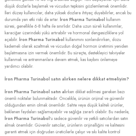
düşük dozlarla başlamak ve vücudun tepkisini gözlemlemek önemlidir.
İleri düzey kullanıcılar, daha yüksek dozlara ihtiyaç duyabilirler, ancak bu
durumda yan etki riski de artar.
İron Pharma Turinabol
kullanım
süresi, genellikle 6-8 hafta ile sınırlıdır. Daha uzun süreli kullanımlar,
karaciğer üzerindeki yükü artırabilir ve hormonal dengesizliklere yol
açabilir.
İron Pharma Turinabol
kullanımını sonlandırırken, dozu
kademeli olarak azaltmak ve vücudun doğal hormon üretimini yeniden
başlatmasına izin vermek önemlidir. Bu süreçte, destekleyici takviyeler
kullanmak ve antrenmanlara devam etmek, kas kaybını önlemeye
yardımcı olabilir.
İron Pharma Turinabol satın alırken nelere dikkat etmeliyim?
İron Pharma Turinabol satın al
ırken dikkat edilmesi gereken bazı
önemli noktalar bulunmaktadır. Öncelikle, ürünün orijinal ve güvenilir
olduğundan emin olmak önemlidir. Sahte veya düşük kaliteli ürünler,
beklenen faydaları sağlamayabilir ve sağlığa zararlı olabilir. Bu nedenle,
İron Pharma Turinabol
‘u sadece güvenilir ve yetkili satıcılardan satın
almak önemlidir. Güvenilir satıcılar, ürünlerin orijinalliğini ve kalitesini
garanti etmek için doğrudan üreticilerle çalışır ve sıkı kalite kontrol