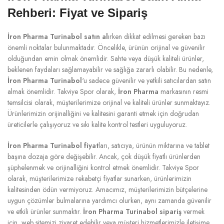
Rehberi: Fiyat ve Sipariş
İron Pharma Turinabol satın al
ırken dikkat edilmesi gereken bazı
önemli noktalar bulunmaktadır. Öncelikle, ürünün orijinal ve güvenilir
olduğundan emin olmak önemlidir. Sahte veya düşük kaliteli ürünler,
beklenen faydaları sağlamayabilir ve sağlığa zararlı olabilir. Bu nedenle,
İron Pharma Turinabol
‘u sadece güvenilir ve yetkili satıcılardan satın
almak önemlidir. Takviye Spor olarak,
İron Pharma
markasının resmi
temsilcisi olarak, müşterilerimize orijinal ve kaliteli ürünler sunmaktayız.
Ürünlerimizin orijinalliğini ve kalitesini garanti etmek için doğrudan
üreticilerle çalışıyoruz ve sıkı kalite kontrol testleri uyguluyoruz.
İron Pharma Turinabol fiyat
ları, satıcıya, ürünün miktarına ve tablet
başına dozaja göre değişebilir. Ancak, çok düşük fiyatlı ürünlerden
şüphelenmek ve orijinalliğini kontrol etmek önemlidir. Takviye Spor
olarak, müşterilerimize rekabetçi fiyatlar sunarken, ürünlerimizin
kalitesinden ödün vermiyoruz. Amacımız, müşterilerimizin bütçelerine
uygun çözümler bulmalarına yardımcı olurken, aynı zamanda güvenilir
ve etkili ürünler sunmaktır.
İron Pharma Turinabol sipariş
vermek
için, web sitemizi ziyaret edebilir veya müşteri hizmetlerimizle iletişime