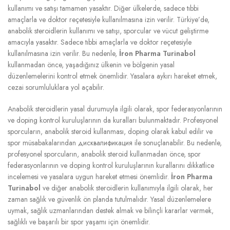
kullanımı ve satışı tamamen yasaktır. Diğer ülkelerde, sadece tıbbi
amaçlarla ve doktor reçetesiyle kullanılmasına izin verilir. Türkiye’de,
anabolik steroidlerin kullanımı ve satışı, sporcular ve vücut geliştirme
amacıyla yasaktır. Sadece tıbbi amaçlarla ve doktor reçetesiyle
kullanılmasına izin verilir. Bu nedenle,
İron Pharma Turinabol
kullanmadan önce, yaşadığınız ülkenin ve bölgenin yasal
düzenlemelerini kontrol etmek önemlidir. Yasalara aykırı hareket etmek,
cezai sorumluluklara yol açabilir.
Anabolik steroidlerin yasal durumuyla ilgili olarak, spor federasyonlarının
ve doping kontrol kuruluşlarının da kuralları bulunmaktadır. Profesyonel
sporcuların, anabolik steroid kullanması, doping olarak kabul edilir ve
spor müsabakalarından дисквалификация ile sonuçlanabilir. Bu nedenle,
profesyonel sporcuların, anabolik steroid kullanmadan önce, spor
federasyonlarının ve doping kontrol kuruluşlarının kurallarını dikkatlice
incelemesi ve yasalara uygun hareket etmesi önemlidir.
İron Pharma
Turinabol
ve diğer anabolik steroidlerin kullanımıyla ilgili olarak, her
zaman sağlık ve güvenlik ön planda tutulmalıdır. Yasal düzenlemelere
uymak, sağlık uzmanlarından destek almak ve bilinçli kararlar vermek,
sağlıklı ve başarılı bir spor yaşamı için önemlidir.