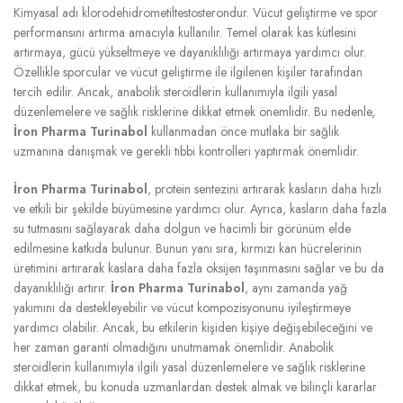
Kimyasal adı klorodehidrometiltestosterondur. Vücut geliştirme ve spor
performansını artırma amacıyla kullanılır. Temel olarak kas kütlesini
artırmaya, gücü yükseltmeye ve dayanıklılığı artırmaya yardımcı olur.
Özellikle sporcular ve vücut geliştirme ile ilgilenen kişiler tarafından
tercih edilir. Ancak, anabolik steroidlerin kullanımıyla ilgili yasal
düzenlemelere ve sağlık risklerine dikkat etmek önemlidir. Bu nedenle,
İron Pharma Turinabol
kullanmadan önce mutlaka bir sağlık
uzmanına danışmak ve gerekli tıbbi kontrolleri yaptırmak önemlidir.
İron Pharma Turinabol
, protein sentezini artırarak kasların daha hızlı
ve etkili bir şekilde büyümesine yardımcı olur. Ayrıca, kasların daha fazla
su tutmasını sağlayarak daha dolgun ve hacimli bir görünüm elde
edilmesine katkıda bulunur. Bunun yanı sıra, kırmızı kan hücrelerinin
üretimini artırarak kaslara daha fazla oksijen taşınmasını sağlar ve bu da
dayanıklılığı artırır.
İron Pharma Turinabol
, aynı zamanda yağ
yakımını da destekleyebilir ve vücut kompozisyonunu iyileştirmeye
yardımcı olabilir. Ancak, bu etkilerin kişiden kişiye değişebileceğini ve
her zaman garanti olmadığını unutmamak önemlidir. Anabolik
steroidlerin kullanımıyla ilgili yasal düzenlemelere ve sağlık risklerine
dikkat etmek, bu konuda uzmanlardan destek almak ve bilinçli kararlar