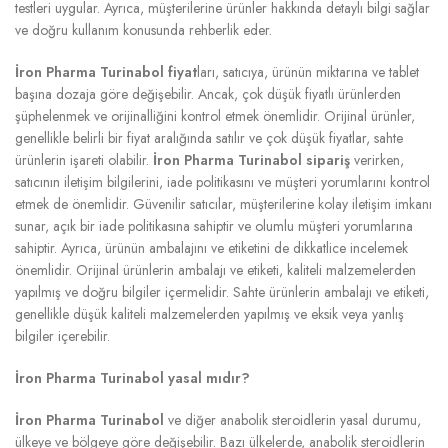
testleri uygular. Ayrıca, müşterilerine ürünler hakkında detaylı bilgi sağlar
ve doğru kullanım konusunda rehberlik eder.
İron Pharma Turinabol fiyat
ları, satıcıya, ürünün miktarına ve tablet
başına dozaja göre değişebilir. Ancak, çok düşük fiyatlı ürünlerden
şüphelenmek ve orijinalliğini kontrol etmek önemlidir. Orijinal ürünler,
genellikle belirli bir fiyat aralığında satılır ve çok düşük fiyatlar, sahte
ürünlerin işareti olabilir.
İron Pharma Turinabol sipariş
verirken,
satıcının iletişim bilgilerini, iade politikasını ve müşteri yorumlarını kontrol
etmek de önemlidir. Güvenilir satıcılar, müşterilerine kolay iletişim imkanı
sunar, açık bir iade politikasına sahiptir ve olumlu müşteri yorumlarına
sahiptir. Ayrıca, ürünün ambalajını ve etiketini de dikkatlice incelemek
önemlidir. Orijinal ürünlerin ambalajı ve etiketi, kaliteli malzemelerden
yapılmış ve doğru bilgiler içermelidir. Sahte ürünlerin ambalajı ve etiketi,
genellikle düşük kaliteli malzemelerden yapılmış ve eksik veya yanlış
bilgiler içerebilir.
İron Pharma Turinabol yasal mıdır?
İron Pharma Turinabol
ve diğer anabolik steroidlerin yasal durumu,
ülkeye ve bölgeye göre değişebilir. Bazı ülkelerde, anabolik steroidlerin