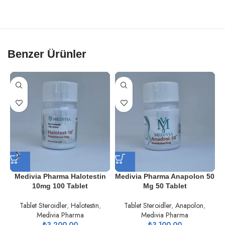
Benzer Ürünler
Medivia Pharma Halotestin
Medivia Pharma Anapolon 50
10mg 100 Tablet
Mg 50 Tablet
Tablet Steroidler
,
Halotestin
,
Tablet Steroidler
,
Anapolon
,
Medivia Pharma
Medivia Pharma
₺
3.200,00
₺
3.100,00
(