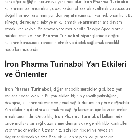
karaciğer sağlığını korumaya yardımcı olur.
İron Pharma Turinabol
kullanımını sonlandırırken, dozu kademeli olarak azaltmak ve vücudun
doğal hormon üretimini yeniden başlatmasına izin vermek önemlidir. Bu
süreçte, destekleyici takviyeler kullanmak ve antrenmanlara devam
etmek, kas kaybını önlemeye yardımcı olabilir. Takviye Spor olarak,
müşterilerimize
İron Pharma Turinabol sipariş
lerinde doğru
kullanım konusunda rehberlik etmek ve destek sağlamak öncelikli
hedeflerimizdendir.
İron Pharma Turinabol Yan Etkileri
ve Önlemler
İron Pharma Turinabol
, diğer anabolik steroidler gibi, bazı yan
etkilere neden olabilir. Bu yan etkiler, kişinin genetik yatkınlığına,
dozajına, kullanım süresine ve genel sağlık durumuna göre değişebilir.
Yan etkilerin şiddetini azaltmak ve sağlığı korumak için bazı önlemler
almak önemlidir. Öncelikle,
İron Pharma Turinabol
kullanmadan
önce mutlaka bir sağlık uzmanına danışmak ve gerekli tıbbi kontrolleri
yaptırmak önemlidir. Uzmanınız, sizin için riskleri ve faydaları
değerlendirecek ve size özel bir kullanım planı oluşturacaktır.