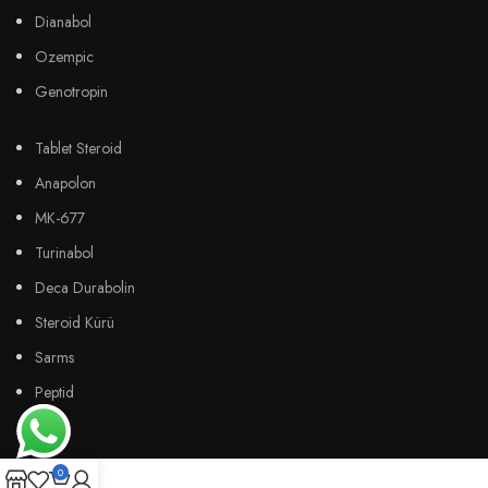
Dianabol
Ozempic
Genotropin
Tablet Steroid
Anapolon
MK-677
Turinabol
Deca Durabolin
Steroid Kürü
Sarms
Peptid
0