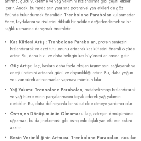
artırma, gücü yükseltme ve yağ yakımını hızlandırma gibi çeşitli etkileri
içerir. Ancak, bu faydaların yanı sıra potansiyel yan etkileri de göz
önünde bulundurmak önemlidir.
Trenbolone Parabolan
kullanmadan
önce, faydalarını ve risklerini dikkatli bir şekilde değerlendirmek ve bir
sağlık uzmanına danışmak önemlidir.
Kas Kütlesi Artışı:
Trenbolone Parabolan
, protein sentezini
hızlandırarak ve azot tutulumunu artırarak kas kütlesini önemli ölçüde
artırır. Bu, daha hızlı ve daha belirgin kas büyümesi anlamına gelir.
Güç Artışı:
İlaç, kaslara daha fazla oksijen taşınmasını sağlayarak ve
enerji üretimini artırarak gücü ve dayanıklılığı artırır. Bu, daha yoğun
ve uzun süreli antrenmanlar yapmayı mümkün kılar.
Yağ Yakımı:
Trenbolone Parabolan
, metabolizmayı hızlandırarak
ve yağ hücrelerinin parçalanmasını teşvik ederek yağ yakımını
destekler. Bu, daha definisyonlu bir vücut elde etmeye yardımcı olur.
Östrojen Dönüşümünün Olmaması:
İlaç, östrojen dönüşümüne
uğramaz, bu da jinekomasti gibi östrojenle ilişkili yan etkilerin riskini
azaltır.
Besin Verimliliğinin Artması:
Trenbolone Parabolan
, vücudun