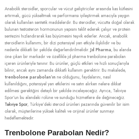
Anabolik steroidler, sporcular ve vücut geliştiriciler arasında kas kütlesini
artırmak, gücü yükseltmek ve performansı iyileştirmek amacıyla yaygın
olarak kullanılan sentetik maddelerdir. Bu steroidler, vücutta doğal olarak
bulunan testosteron hormonunun yapısını taklit ederek çalışır ve protein
sentezini hızlandırarak kas büyümesini teşvik ederler. Ancak, anabolik
steroidlerin kullanımı, bir dizi potansiyel yan etkiyle ilişkilidir ve bu
nedenle dikkatli bir şekilde değerlendirilmelidir.
Jd Pharma
, bu alanda
öne çıkan bir markadır ve özellikle jd pharma trenbolone parabolan
içeren ürünleriyle tanınır. Bu ürünler, güçlü etkileri ve hızlı sonuçlarıyla
bilinir, ancak aynı zamanda dikkatli kullanım gerektirir. Bu makalede,
trenbolone parabolan’ın
ne olduğunu, faydalarını, nasıl
kullanıldığını, potansiyel yan etkilerini ve satın alırken nelere dikkat
edilmesi gerektiğini detaylı bir şekilde inceleyeceğiz. Ayrıca, Takviye
Spor’un bu alandaki rolüne ve sunduğu hizmetlere de değineceğiz.
Takviye Spor
, Türkiye’deki steroid ürünleri pazarında güvenilir bir isim
olarak, müşterilerine yüksek kaliteli ve orijinal ürünler sunmayı
hedeflemektedir.
Trenbolone Parabolan Nedir?