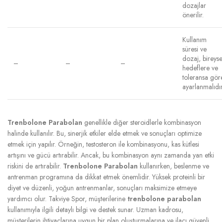
dozajlar
önerilir.
Kullanım
süresi ve
dozaj, bireyse
–
–
–
hedeflere ve
toleransa gör
ayarlanmalıdır
Trenbolone Parabolan
genellikle diğer steroidlerle kombinasyon
halinde kullanılır. Bu, sinerjik etkiler elde etmek ve sonuçları optimize
etmek için yapılır. Örneğin, testosteron ile kombinasyonu, kas kütlesi
artışını ve gücü artırabilir. Ancak, bu kombinasyon aynı zamanda yan etki
riskini de artırabilir.
Trenbolone Parabolan
kullanırken, beslenme ve
antrenman programına da dikkat etmek önemlidir. Yüksek proteinli bir
diyet ve düzenli, yoğun antrenmanlar, sonuçları maksimize etmeye
yardımcı olur. Takviye Spor, müşterilerine
trenbolone parabolan
kullanımıyla ilgili detaylı bilgi ve destek sunar. Uzman kadrosu,
müşterilerin ihtiyaçlarına uygun bir plan oluşturmalarına ve ilacı güvenli