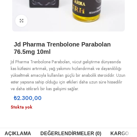
Büyütmek için tıklayın
Jd Pharma Trenbolone Parabolan
76.5mg 10ml
Jd Pharma Trenbolone Parabolan, vücut geliştirme dünyasında
kas kütlesini artırmak, yağ yakımını hızlandırmak ve dayanıklılığı
yükseltmek amacıyla kullanılan güçlü bir anabolik steroiddir. Uzun
ester yapısına sahip olduğu için etkileri daha uzun süre hissedilir
ve daha istikrarlı bir kas gelişimi sağlar.
₺
2.300,00
Stokta yok
AÇIKLAMA
DEĞERLENDIRMELER (0)
KARGO & T