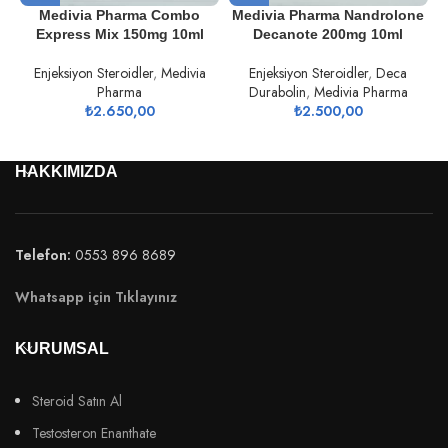
Medivia Pharma Combo
Medivia Pharma Nandrolone
Express Mix 150mg 10ml
Decanote 200mg 10ml
Enjeksiyon Steroidler
,
Medivia
Enjeksiyon Steroidler
,
Deca
E
Pharma
Durabolin
,
Medivia Pharma
₺
2.650,00
₺
2.500,00
HAKKIMIZDA
Telefon:
0553 896 8689
Whatsapp için Tıklayınız
KURUMSAL
Steroid Satın Al
Testosteron Enanthate