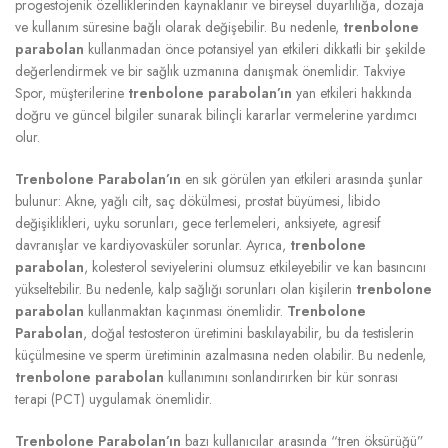
progestojenik özelliklerinden kaynaklanır ve bireysel duyarlılığa, dozaja
ve kullanım süresine bağlı olarak değişebilir. Bu nedenle,
trenbolone
parabolan
kullanmadan önce potansiyel yan etkileri dikkatli bir şekilde
değerlendirmek ve bir sağlık uzmanına danışmak önemlidir. Takviye
Spor, müşterilerine
trenbolone parabolan’ın
yan etkileri hakkında
doğru ve güncel bilgiler sunarak bilinçli kararlar vermelerine yardımcı
olur.
Trenbolone Parabolan’ın
en sık görülen yan etkileri arasında şunlar
bulunur: Akne, yağlı cilt, saç dökülmesi, prostat büyümesi, libido
değişiklikleri, uyku sorunları, gece terlemeleri, anksiyete, agresif
davranışlar ve kardiyovasküler sorunlar. Ayrıca,
trenbolone
parabolan
, kolesterol seviyelerini olumsuz etkileyebilir ve kan basıncını
yükseltebilir. Bu nedenle, kalp sağlığı sorunları olan kişilerin
trenbolone
parabolan
kullanmaktan kaçınması önemlidir.
Trenbolone
Parabolan
, doğal testosteron üretimini baskılayabilir, bu da testislerin
küçülmesine ve sperm üretiminin azalmasına neden olabilir. Bu nedenle,
trenbolone parabolan
kullanımını sonlandırırken bir kür sonrası
terapi (PCT) uygulamak önemlidir.
Trenbolone Parabolan’ın
bazı kullanıcılar arasında “tren öksürüğü”