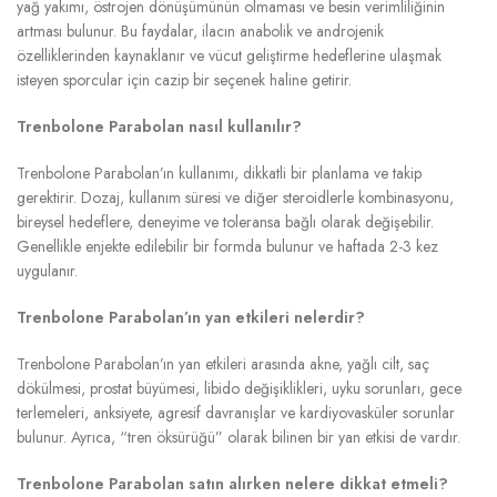
yağ yakımı, östrojen dönüşümünün olmaması ve besin verimliliğinin
artması bulunur. Bu faydalar, ilacın anabolik ve androjenik
özelliklerinden kaynaklanır ve vücut geliştirme hedeflerine ulaşmak
isteyen sporcular için cazip bir seçenek haline getirir.
Trenbolone Parabolan nasıl kullanılır?
Trenbolone Parabolan’ın kullanımı, dikkatli bir planlama ve takip
gerektirir. Dozaj, kullanım süresi ve diğer steroidlerle kombinasyonu,
bireysel hedeflere, deneyime ve toleransa bağlı olarak değişebilir.
Genellikle enjekte edilebilir bir formda bulunur ve haftada 2-3 kez
uygulanır.
Trenbolone Parabolan’ın yan etkileri nelerdir?
Trenbolone Parabolan’ın yan etkileri arasında akne, yağlı cilt, saç
dökülmesi, prostat büyümesi, libido değişiklikleri, uyku sorunları, gece
terlemeleri, anksiyete, agresif davranışlar ve kardiyovasküler sorunlar
bulunur. Ayrıca, “tren öksürüğü” olarak bilinen bir yan etkisi de vardır.
Trenbolone Parabolan satın alırken nelere dikkat etmeli?