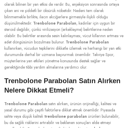
olarak bilinen bir yan etkisi de vardır. Bu, enjeksiyon sonrasında ortaya
çıkan ani ve şiddetli bir öksürük nöbetidir. Nedeni tam olarak
bilinmemekle birlikte, ilacın akciğerlere girmesiyle ilişkili olduğu
düşünülmektedir.
Trenbolone Parabolan
, kadınlar için uygun bir
steroid değildir, çünkü virilizasyon (erkekleşme) belirtilerine neden
olabilir. Bu belirtiler arasında sesin kalınlaşması, vücut kıllarının artması ve
adet döngüsünün bozulması bulunur.
Trenbolone Parabolan
kullanırken, vücudun tepkilerini dikkatle izlemek ve herhangi bir yan etki
durumunda derhal bir uzmana başvurmak önemlidir. Takviye Spor,
müşterilerine yan etkileri yönetme konusunda destek sağlar ve
gerektiğinde tıbbi yardım almalarına yardımcı olur.
Trenbolone Parabolan Satın Alırken
Nelere Dikkat Etmeli?
Trenbolone Parabolan
satın alırken, ürünün orijinalliği, kalitesi ve
yasal durumu gibi çeşitli faktörlere dikkat etmek önemlidir. Piyasada
sahte veya düşük kaliteli
trenbolone parabolan
ürünleri bulunabilir,
bu da sağlık risklerini artırabilir ve beklenen sonuçları elde etmeyi