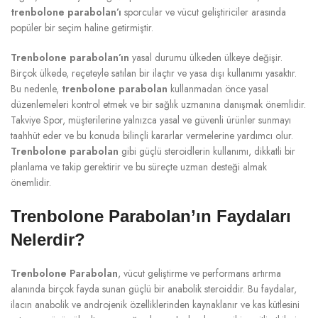
trenbolone parabolan’ı
sporcular ve vücut geliştiriciler arasında
popüler bir seçim haline getirmiştir.
Trenbolone parabolan’ın
yasal durumu ülkeden ülkeye değişir.
Birçok ülkede, reçeteyle satılan bir ilaçtır ve yasa dışı kullanımı yasaktır.
Bu nedenle,
trenbolone parabolan
kullanmadan önce yasal
düzenlemeleri kontrol etmek ve bir sağlık uzmanına danışmak önemlidir.
Takviye Spor, müşterilerine yalnızca yasal ve güvenli ürünler sunmayı
taahhüt eder ve bu konuda bilinçli kararlar vermelerine yardımcı olur.
Trenbolone parabolan
gibi güçlü steroidlerin kullanımı, dikkatli bir
planlama ve takip gerektirir ve bu süreçte uzman desteği almak
önemlidir.
Trenbolone Parabolan’ın Faydaları
Nelerdir?
Trenbolone Parabolan
, vücut geliştirme ve performans artırma
alanında birçok fayda sunan güçlü bir anabolik steroiddir. Bu faydalar,
ilacın anabolik ve androjenik özelliklerinden kaynaklanır ve kas kütlesini