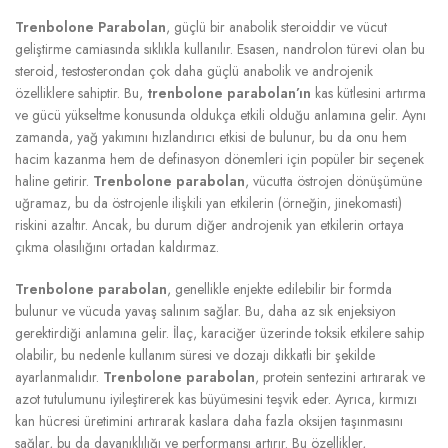
Trenbolone Parabolan
, güçlü bir anabolik steroiddir ve vücut
geliştirme camiasında sıklıkla kullanılır. Esasen, nandrolon türevi olan bu
steroid, testosterondan çok daha güçlü anabolik ve androjenik
özelliklere sahiptir. Bu,
trenbolone parabolan’ın
kas kütlesini artırma
ve gücü yükseltme konusunda oldukça etkili olduğu anlamına gelir. Aynı
zamanda, yağ yakımını hızlandırıcı etkisi de bulunur, bu da onu hem
hacim kazanma hem de definasyon dönemleri için popüler bir seçenek
haline getirir.
Trenbolone parabolan
, vücutta östrojen dönüşümüne
uğramaz, bu da östrojenle ilişkili yan etkilerin (örneğin, jinekomasti)
riskini azaltır. Ancak, bu durum diğer androjenik yan etkilerin ortaya
çıkma olasılığını ortadan kaldırmaz.
Trenbolone parabolan
, genellikle enjekte edilebilir bir formda
bulunur ve vücuda yavaş salınım sağlar. Bu, daha az sık enjeksiyon
gerektirdiği anlamına gelir. İlaç, karaciğer üzerinde toksik etkilere sahip
olabilir, bu nedenle kullanım süresi ve dozajı dikkatli bir şekilde
ayarlanmalıdır.
Trenbolone parabolan
, protein sentezini artırarak ve
azot tutulumunu iyileştirerek kas büyümesini teşvik eder. Ayrıca, kırmızı
kan hücresi üretimini artırarak kaslara daha fazla oksijen taşınmasını
sağlar, bu da dayanıklılığı ve performansı artırır. Bu özellikler,