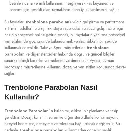
besinleri daha verimli kullanmasını sağlayarak kas büyümesi ve
onarımı için gerekli olan kaynakların daha iyi kullanılmasını sağlar.
Bu faydalar,
trenbolone parabolan’ı
vücut geliştirme ve performans
artırma hedeflerine ulaşmak isteyen sporcular ve vücut geliştiriciler için
cazip bir seçenek haline getirir. Ancak, bu faydaların yanı sıra potansiyel
yan etkileri de göz önünde bulundurmak ve ilacı dikkatli bir şekilde
kullanmak önemlidir. Takviye Spor, müşterilerine
trenbolone
parabolan
ve diğer steroidler hakkında doğru ve güncel bilgiler
sunarak bilinçli kararlar vermelerine yardımcı olur. Ayrıca, uzman
kadrosuyla müşterilerine kullanım, dozaj ve yan etkiler konusunda destek
sağlar.
Trenbolone Parabolan Nasıl
Kullanılır?
Trenbolone Parabolan’ın
kullanımı, dikkatli bir planlama ve takip
gerektirir. Dozaj, kullanım süresi ve diğer steroidlerle kombinasyonu,
bireysel hedeflere, deneyime ve toleransa bağlı olarak değişebilir. Bu
nedenle,
trenbolone parabolan
kullanmadan önce bir sağlık