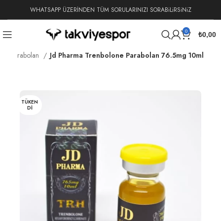
WHATSAPP ÜZERİNDEN TÜM SORULARINIZI SORABiLiRSiNiZ
0
₺
0,00
r
Parabolan
Jd Pharma Trenbolone Parabolan 76.5mg 10ml
TÜKEN
DI