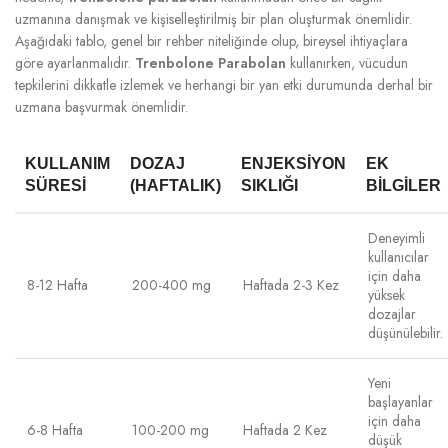
uzmanına danışmak ve kişiselleştirilmiş bir plan oluşturmak önemlidir.
Aşağıdaki tablo, genel bir rehber niteliğinde olup, bireysel ihtiyaçlara
göre ayarlanmalıdır.
Trenbolone Parabolan
kullanırken, vücudun
tepkilerini dikkatle izlemek ve herhangi bir yan etki durumunda derhal bir
uzmana başvurmak önemlidir.
KULLANIM
DOZAJ
ENJEKSIYON
EK
SÜRESI
(HAFTALIK)
SIKLIĞI
BILGILER
Deneyimli
kullanıcılar
için daha
8-12 Hafta
200-400 mg
Haftada 2-3 Kez
yüksek
dozajlar
düşünülebilir.
Yeni
başlayanlar
için daha
6-8 Hafta
100-200 mg
Haftada 2 Kez
düşük