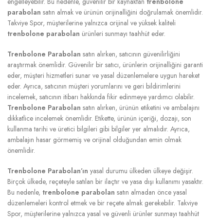
engelleyebilir. Bu nedenle, güvenilir bir kaynaktan
trenbolone
parabolan
satın almak ve ürünün orijinalliğini doğrulamak önemlidir.
Takviye Spor, müşterilerine yalnızca orijinal ve yüksek kaliteli
trenbolone parabolan
ürünleri sunmayı taahhüt eder.
Trenbolone Parabolan
satın alırken, satıcının güvenilirliğini
araştırmak önemlidir. Güvenilir bir satıcı, ürünlerin orijinalliğini garanti
eder, müşteri hizmetleri sunar ve yasal düzenlemelere uygun hareket
eder. Ayrıca, satıcının müşteri yorumlarını ve geri bildirimlerini
incelemek, satıcının itibarı hakkında fikir edinmeye yardımcı olabilir.
Trenbolone Parabolan
satın alırken, ürünün etiketini ve ambalajını
dikkatlice incelemek önemlidir. Etikette, ürünün içeriği, dozajı, son
kullanma tarihi ve üretici bilgileri gibi bilgiler yer almalıdır. Ayrıca,
ambalajın hasar görmemiş ve orijinal olduğundan emin olmak
önemlidir.
Trenbolone Parabolan’ın
yasal durumu ülkeden ülkeye değişir.
Birçok ülkede, reçeteyle satılan bir ilaçtır ve yasa dışı kullanımı yasaktır.
Bu nedenle,
trenbolone parabolan
satın almadan önce yasal
düzenlemeleri kontrol etmek ve bir reçete almak gerekebilir. Takviye
Spor, müşterilerine yalnızca yasal ve güvenli ürünler sunmayı taahhüt