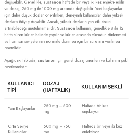
değişebilir. Genellikle,
sustanon
haftada bir veya iki kez enjekte edilir
ve dozaj, 250 mg ile 1000 mg arasında değişebilir. Yeni başlayanlar
için daha düşük dozlar önerilirken, deneyimli kullanıcılar daha yüksek
dozlara ihtiyaç duyabilir. Ancak, yüksek dozların yan etki riskini
artırabileceği unutulmamalıdır.
Sustanon
kullanımı, genellikle 8 ila 12
hafta süren kürler halinde yapılır ve kürler arasında vücudun dinlenmesi
ve hormon seviyelerinin normale dönmesi için bir süre ara verilmesi
önemlidir.
Aşağıdaki tabloda,
sustanon
için genel dozaj önerileri ve kullanım şekli
özetlenmiştir:
KULLANICI
DOZAJ
KULLANIM ŞEKLI
TIPI
(HAFTALIK)
250 mg – 500
Haftada bir kez
Yeni Başlayanlar
mg
enjeksiyon
Orta Seviye
500 mg – 750
Haftada bir veya iki kez
Kullanıcılar
mg
enjeksiyon