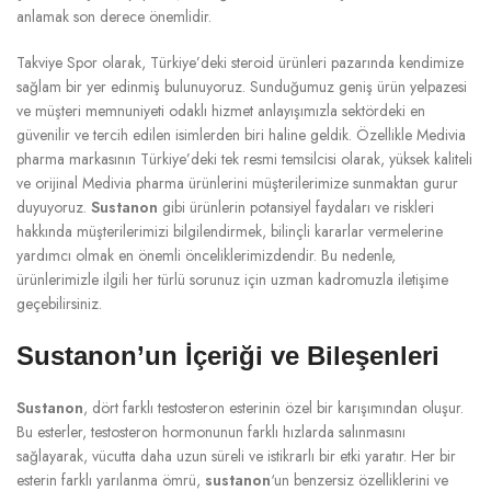
anlamak son derece önemlidir.
Takviye Spor olarak, Türkiye’deki steroid ürünleri pazarında kendimize
sağlam bir yer edinmiş bulunuyoruz. Sunduğumuz geniş ürün yelpazesi
ve müşteri memnuniyeti odaklı hizmet anlayışımızla sektördeki en
güvenilir ve tercih edilen isimlerden biri haline geldik. Özellikle Medivia
pharma markasının Türkiye’deki tek resmi temsilcisi olarak, yüksek kaliteli
ve orijinal Medivia pharma ürünlerini müşterilerimize sunmaktan gurur
duyuyoruz.
Sustanon
gibi ürünlerin potansiyel faydaları ve riskleri
hakkında müşterilerimizi bilgilendirmek, bilinçli kararlar vermelerine
yardımcı olmak en önemli önceliklerimizdendir. Bu nedenle,
ürünlerimizle ilgili her türlü sorunuz için uzman kadromuzla iletişime
geçebilirsiniz.
Sustanon’un İçeriği ve Bileşenleri
Sustanon
, dört farklı testosteron esterinin özel bir karışımından oluşur.
Bu esterler, testosteron hormonunun farklı hızlarda salınmasını
sağlayarak, vücutta daha uzun süreli ve istikrarlı bir etki yaratır. Her bir
esterin farklı yarılanma ömrü,
sustanon
‘un benzersiz özelliklerini ve