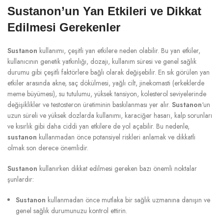
Sustanon’un Yan Etkileri ve Dikkat
Edilmesi Gerekenler
Sustanon
kullanımı, çeşitli yan etkilere neden olabilir. Bu yan etkiler,
kullanıcının genetik yatkınlığı, dozajı, kullanım süresi ve genel sağlık
durumu gibi çeşitli faktörlere bağlı olarak değişebilir. En sık görülen yan
etkiler arasında akne, saç dökülmesi, yağlı cilt, jinekomasti (erkeklerde
meme büyümesi), su tutulumu, yüksek tansiyon, kolesterol seviyelerinde
değişiklikler ve testosteron üretiminin baskılanması yer alır.
Sustanon
‘un
uzun süreli ve yüksek dozlarda kullanımı, karaciğer hasarı, kalp sorunları
ve kısırlık gibi daha ciddi yan etkilere de yol açabilir. Bu nedenle,
sustanon
kullanmadan önce potansiyel riskleri anlamak ve dikkatli
olmak son derece önemlidir.
Sustanon
kullanırken dikkat edilmesi gereken bazı önemli noktalar
şunlardır:
Sustanon
kullanmadan önce mutlaka bir sağlık uzmanına danışın ve
genel sağlık durumunuzu kontrol ettirin.