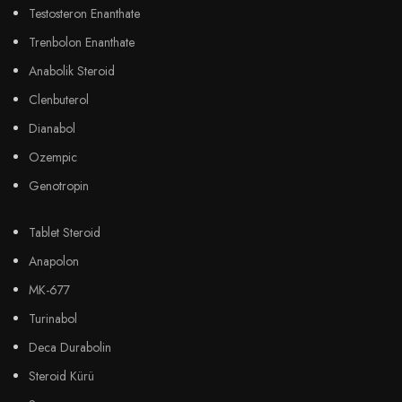
Testosteron Enanthate
Trenbolon Enanthate
Anabolik Steroid
Clenbuterol
Dianabol
Ozempic
Genotropin
Tablet Steroid
Anapolon
MK-677
Turinabol
Deca Durabolin
Steroid Kürü