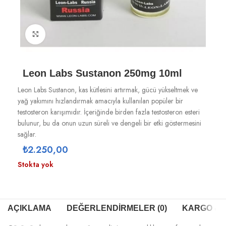
Büyütmek için tıklayın
Leon Labs Sustanon 250mg 10ml
Leon Labs Sustanon, kas kütlesini artırmak, gücü yükseltmek ve
yağ yakımını hızlandırmak amacıyla kullanılan popüler bir
testosteron karışımıdır. İçeriğinde birden fazla testosteron esteri
bulunur, bu da onun uzun süreli ve dengeli bir etki göstermesini
sağlar.
₺
2.250,00
Stokta yok
AÇIKLAMA
DEĞERLENDIRMELER (0)
KARGO & T