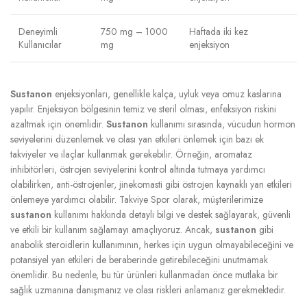
Deneyimli
750 mg – 1000
Haftada iki kez
Kullanıcılar
mg
enjeksiyon
Sustanon
enjeksiyonları, genellikle kalça, uyluk veya omuz kaslarına
yapılır. Enjeksiyon bölgesinin temiz ve steril olması, enfeksiyon riskini
azaltmak için önemlidir.
Sustanon
kullanımı sırasında, vücudun hormon
seviyelerini düzenlemek ve olası yan etkileri önlemek için bazı ek
takviyeler ve ilaçlar kullanmak gerekebilir. Örneğin, aromataz
inhibitörleri, östrojen seviyelerini kontrol altında tutmaya yardımcı
olabilirken, anti-östrojenler, jinekomasti gibi östrojen kaynaklı yan etkileri
önlemeye yardımcı olabilir. Takviye Spor olarak, müşterilerimize
sustanon
kullanımı hakkında detaylı bilgi ve destek sağlayarak, güvenli
ve etkili bir kullanım sağlamayı amaçlıyoruz. Ancak,
sustanon
gibi
anabolik steroidlerin kullanımının, herkes için uygun olmayabileceğini ve
potansiyel yan etkileri de beraberinde getirebileceğini unutmamak
önemlidir. Bu nedenle, bu tür ürünleri kullanmadan önce mutlaka bir
sağlık uzmanına danışmanız ve olası riskleri anlamanız gerekmektedir.