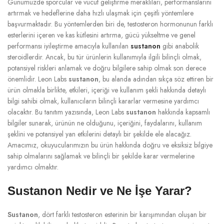
Günümüzde sporcular ve vücut geliştirme meraklıları, performanslarını
artırmak ve hedeflerine daha hızlı ulaşmak için çeşitli yöntemlere
başvurmaktadır. Bu yöntemlerden biri de, testosteron hormonunun farklı
esterlerini içeren ve kas kütlesini artırma, gücü yükseltme ve genel
performansı iyileştirme amacıyla kullanılan
sustanon
gibi anabolik
steroidlerdir. Ancak, bu tür ürünlerin kullanımıyla ilgili bilinçli olmak,
potansiyel riskleri anlamak ve doğru bilgilere sahip olmak son derece
önemlidir. Leon Labs
sustanon
, bu alanda adından sıkça söz ettiren bir
ürün olmakla birlikte, etkileri, içeriği ve kullanım şekli hakkında detaylı
bilgi sahibi olmak, kullanıcıların bilinçli kararlar vermesine yardımcı
olacaktır. Bu tanıtım yazısında, Leon Labs
sustanon
hakkında kapsamlı
bilgiler sunarak, ürünün ne olduğunu, içeriğini, faydalarını, kullanım
şeklini ve potansiyel yan etkilerini detaylı bir şekilde ele alacağız.
Amacımız, okuyucularımızın bu ürün hakkında doğru ve eksiksiz bilgiye
sahip olmalarını sağlamak ve bilinçli bir şekilde karar vermelerine
yardımcı olmaktır.
Sustanon Nedir ve Ne İşe Yarar?
Sustanon
, dört farklı testosteron esterinin bir karışımından oluşan bir