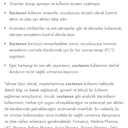
Önerilen dozajı aşmayın ve kullanım süresini uzatmayın.
Sustanon
kullanımı sırasında, vücudunuzu düzenli olarak kontrol
ettirin ve olası yan etkileri takip edin.
Aromataz inhibitörleri ve anti-östrojenler gibi ek takviyeler kullanarak,
östrojen seviyelerini kontrol altında tutun.
Sustanon
kürünüzü tamamladıktan sonra, vücudunuzun hormon
seviyelerini normale döndürmek için bir kür sonrası terapi (PCT)
uygulayın.
Eğer herhangi bir yan etki yaşarsanız,
sustanon
kullanımını derhal
durdurun ve bir sağlık uzmanına başvurun.
Takviye Spor olarak, müşterilerimize
sustanon
kullanımı hakkında
detaylı bilgi ve destek sağlayarak, güvenli ve bilinçli bir kullanım
sağlamayı amaçlıyoruz. Ancak,
sustanon
gibi anabolik steroidlerin
kullanımının, herkes için uygun olmayabileceğini ve potansiyel yan etkileri
de beraberinde getirebileceğini unutmamak önemlidir. Bu nedenle, bu
tür ürünleri kullanmadan önce mutlaka bir sağlık uzmanına danışmanız
ve olası riskleri anlamanız gerekmektedir. Firmamız, Medivia Pharma,
UFC Pharma, Balkan Pharma, Swiss Pharma, Thaiger Pharma, Zphc