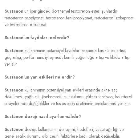
Sustanon
‘un içeriğindeki dört temel testosteron esteri şunlardır:
testosteron propiyonat, testosteron fenilpropiyonat, testosteron izokaproat
ve testosteron dekanoat.
Sustanon’un faydaları nelerdir?
Sustanon
kullanımının potansiyel faydaları arasında kas kütlesi artışı,
güç artışı, performans iyileşmesi, kemik yoğunluğu artışı ve libido artışı
yer alır.
Sustanon’un yan etkileri nelerdir?
Sustanon
kullanımının potansiyel yan etkileri arasında akne, saç
dökülmesi, yağlı cilt, jinekomasti, su tutulumu, yüksek tansiyon, kolesterol
seviyelerinde değişiklikler ve testosteron üretiminin baskılanması yer alır.
Sustanon dozajı nasıl ayarlanmalıdır?
Sustanon
dozajı, kullanıcının deneyimi, hedefleri, vücut ağırlığı ve
genel sağlık durumu gibi çeşitli faktörlere bağlı olarak değişebilir.