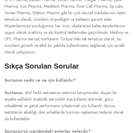
Pharma, İron Pharma, Meditech Pharma, Root Cell Pharma, Sp Labs,
Vortex Pharma, Watson Pharma gibi bir çok steroid markalarının resmi
temsilcisi olarak, ürünlerin orijinalliğini ve kalitesini garanti eder.
Müşterilerimize sunduğumuz her ürün, uluslararası kalite standartlarına
uygun olarak üretilmiş ve sıkı kontrol testlerinden geçirilmiştir. Medivia ve
UFC Pharma steroid markasının Türkiye’deki tek temsilcisi olarak, bu
ürünlerin güvenli ve etkili bir şekilde kullanılmasını sağlamak için sürekli
olarak çalışıyoruz.
Sıkça Sorulan Sorular
Sustanon nedir ve ne için kullanılır?
Sustanon
, dört farklı testosteron esterinin karışımından oluşan bir
enjekte edilebilir anabolik steroiddir. Kas kütlesini artırmak, gücü
yükseltmek ve genel performansı iyileştirmek için kullanılır. Ayrıca,
testosteron eksikliği olan erkeklerde hormon replasman tedavisi olarak
da kullanılabilir.
Sustanon’un içeriğindeki esterler nelerdir?