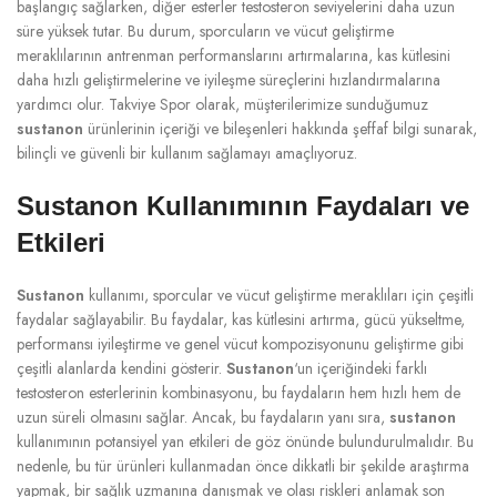
başlangıç sağlarken, diğer esterler testosteron seviyelerini daha uzun
süre yüksek tutar. Bu durum, sporcuların ve vücut geliştirme
meraklılarının antrenman performanslarını artırmalarına, kas kütlesini
daha hızlı geliştirmelerine ve iyileşme süreçlerini hızlandırmalarına
yardımcı olur. Takviye Spor olarak, müşterilerimize sunduğumuz
sustanon
ürünlerinin içeriği ve bileşenleri hakkında şeffaf bilgi sunarak,
bilinçli ve güvenli bir kullanım sağlamayı amaçlıyoruz.
Sustanon Kullanımının Faydaları ve
Etkileri
Sustanon
kullanımı, sporcular ve vücut geliştirme meraklıları için çeşitli
faydalar sağlayabilir. Bu faydalar, kas kütlesini artırma, gücü yükseltme,
performansı iyileştirme ve genel vücut kompozisyonunu geliştirme gibi
çeşitli alanlarda kendini gösterir.
Sustanon
‘un içeriğindeki farklı
testosteron esterlerinin kombinasyonu, bu faydaların hem hızlı hem de
uzun süreli olmasını sağlar. Ancak, bu faydaların yanı sıra,
sustanon
kullanımının potansiyel yan etkileri de göz önünde bulundurulmalıdır. Bu
nedenle, bu tür ürünleri kullanmadan önce dikkatli bir şekilde araştırma
yapmak, bir sağlık uzmanına danışmak ve olası riskleri anlamak son