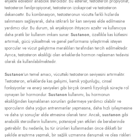
enjekte edilebilir anabolik steroiddir. Bu esterler, testosteron propiyonat,
testosteron fenilpropiyonat, testosteron izokaproat ve testosteron
dekanoattır. Bu kombinasyon, testosteronun vücutta farklı hızlarda
salınmasını sağlayarak, daha istikrarlı bir kan seviyesi elde edilmesine
yardımcı olur. Bu durum, sık enjeksiyon ihtiyacını azaltır ve kullanıcıya
daha pratik bir kullanım imkanı sunar.
Sustanon
, özellikle kas kütlesini
artırmak, gücü yükseltmek ve genel performansı iyileştirmek isteyen
sporcular ve vücut geliştirme meraklıları tarafından tercih edilmektedir.
Ayrıca, testosteron eksikliği olan erkeklerde hormon replasman tedavisi
olarak da kullanılabilmektedir.
Sustanon
‘un temel amacı, vücuttaki testosteron seviyesini artırmaktır.
Testosteron, erkeklerde kas gelişimi, kemik yoğunluğu, cinsel
fonksiyonlar ve enerji seviyeleri gibi birçok önemli fizyolojik süreçte rol
oynayan bir hormondur.
Sustanon
kullanımı, bu hormonun
eksikliğinden kaynaklanan sorunları gidermeye yardımcı olabilir ve
sporcuların daha yoğun antrenmanlar yapmasına, daha hızlı iyileşmesine
ve daha iyi sonuçlar elde etmesine olanak tanır. Ancak,
sustanon
gibi
anabolik steroidlerin kullanımı, potansiyel yan etkileri de beraberinde
getirebilir. Bu nedenle, bu tür ürünleri kullanmadan önce dikkatli bir
şekilde araştırma yapmak, bir sağlık uzmanına danışmak ve olası riskleri