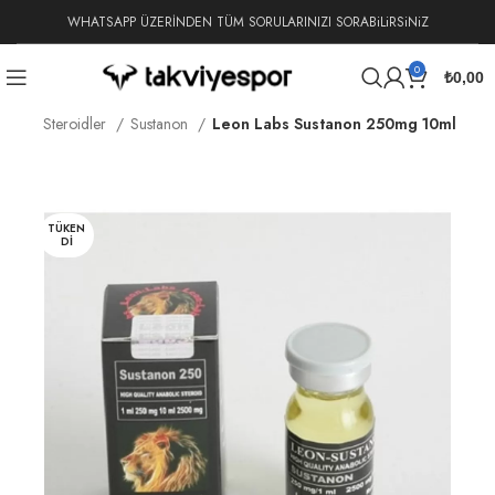
WHATSAPP ÜZERİNDEN TÜM SORULARINIZI SORABiLiRSiNiZ
0
₺
0,00
ksiyon Steroidler
Sustanon
Leon Labs Sustanon 250mg 10ml
TÜKEN
DI