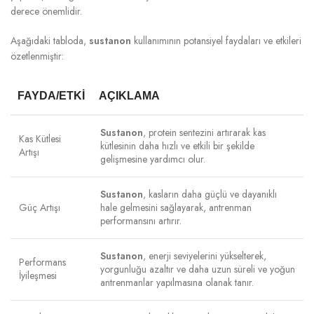
derece önemlidir.
Aşağıdaki tabloda,
sustanon
kullanımının potansiyel faydaları ve etkileri
özetlenmiştir:
FAYDA/ETKI
AÇIKLAMA
Sustanon
, protein sentezini artırarak kas
Kas Kütlesi
kütlesinin daha hızlı ve etkili bir şekilde
Artışı
gelişmesine yardımcı olur.
Sustanon
, kasların daha güçlü ve dayanıklı
Güç Artışı
hale gelmesini sağlayarak, antrenman
performansını artırır.
Sustanon
, enerji seviyelerini yükselterek,
Performans
yorgunluğu azaltır ve daha uzun süreli ve yoğun
İyileşmesi
antrenmanlar yapılmasına olanak tanır.