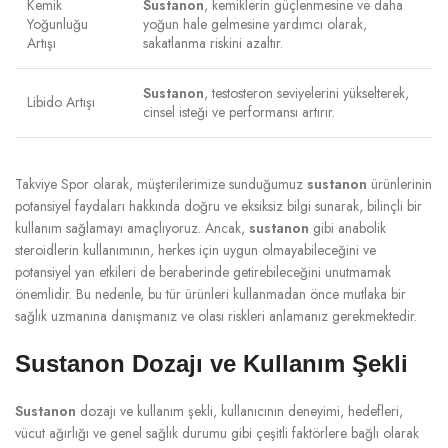
Kemik
Sustanon
, kemiklerin güçlenmesine ve daha
Yoğunluğu
yoğun hale gelmesine yardımcı olarak,
Artışı
sakatlanma riskini azaltır.
Sustanon
, testosteron seviyelerini yükselterek,
Libido Artışı
cinsel isteği ve performansı artırır.
Takviye Spor olarak, müşterilerimize sunduğumuz
sustanon
ürünlerinin
potansiyel faydaları hakkında doğru ve eksiksiz bilgi sunarak, bilinçli bir
kullanım sağlamayı amaçlıyoruz. Ancak,
sustanon
gibi anabolik
steroidlerin kullanımının, herkes için uygun olmayabileceğini ve
potansiyel yan etkileri de beraberinde getirebileceğini unutmamak
önemlidir. Bu nedenle, bu tür ürünleri kullanmadan önce mutlaka bir
sağlık uzmanına danışmanız ve olası riskleri anlamanız gerekmektedir.
Sustanon Dozajı ve Kullanım Şekli
Sustanon
dozajı ve kullanım şekli, kullanıcının deneyimi, hedefleri,
vücut ağırlığı ve genel sağlık durumu gibi çeşitli faktörlere bağlı olarak