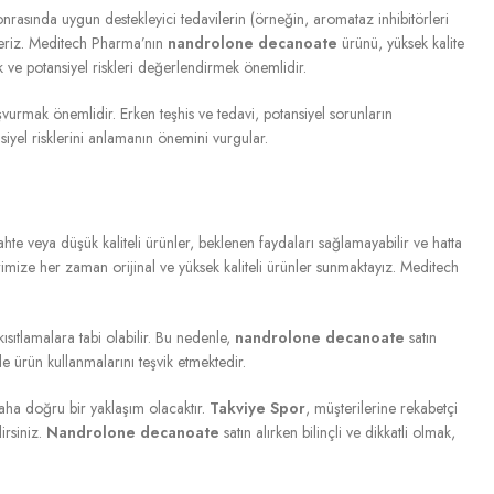
onrasında uygun destekleyici tedavilerin (örneğin, aromataz inhibitörleri
ederiz. Meditech Pharma’nın
nandrolone decanoate
ürünü, yüksek kalite
 ve potansiyel riskleri değerlendirmek önemlidir.
urmak önemlidir. Erken teşhis ve tedavi, potansiyel sorunların
siyel risklerini anlamanın önemini vurgular.
ahte veya düşük kaliteli ürünler, beklenen faydaları sağlamayabilir ve hatta
imize her zaman orijinal ve yüksek kaliteli ürünler sunmaktayız. Meditech
ısıtlamalara tabi olabilir. Bu nedenle,
nandrolone decanoate
satın
de ürün kullanmalarını teşvik etmektedir.
daha doğru bir yaklaşım olacaktır.
Takviye Spor
, müşterilerine rekabetçi
irsiniz.
Nandrolone decanoate
satın alırken bilinçli ve dikkatli olmak,