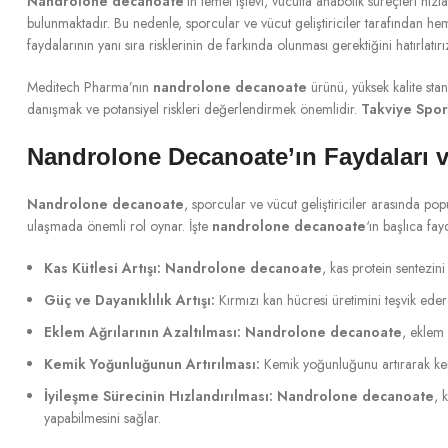
Nandrolone decanoate
‘ın temel işlevi, vücutta anabolik süreçleri hı
bulunmaktadır. Bu nedenle, sporcular ve vücut geliştiriciler tarafından hem
faydalarının yanı sıra risklerinin de farkında olunması gerektiğini hatırlatırı
Meditech Pharma’nın
nandrolone decanoate
ürünü, yüksek kalite stan
danışmak ve potansiyel riskleri değerlendirmek önemlidir.
Takviye Spor
Nandrolone Decanoate’ın Faydaları ve
Nandrolone decanoate
, sporcular ve vücut geliştiriciler arasında pop
ulaşmada önemli rol oynar. İşte
nandrolone decanoate
‘ın başlıca fayd
Kas Kütlesi Artışı:
Nandrolone decanoate
, kas protein sentezin
Güç ve Dayanıklılık Artışı:
Kırmızı kan hücresi üretimini teşvik eder
Eklem Ağrılarının Azaltılması:
Nandrolone decanoate
, eklem 
Kemik Yoğunluğunun Artırılması:
Kemik yoğunluğunu artırarak kemik
İyileşme Sürecinin Hızlandırılması:
Nandrolone decanoate
, 
yapabilmesini sağlar.