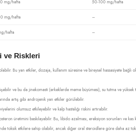
0 mg/hafta
50-100 mg/hafta
0 mg/hafta
–
g/hafta
–
 ve Riskleri
labilir. Bu yan etkiler, dozaja, kullanım süresine ve bireysel hassasiyete bağlı o
şebilir ve bu da jinekomasti (erkeklerde meme büyümesi), su tutma ve yüksek ta
rında artış gibi androjenik yan etkiler görülebilir.
viyelerini olumsuz etkileyebilir ve kalp hastalığı riskini artırabilir.
osteron üretimini baskılayabilir. Bu, libido azalması, ereksiyon sorunları ve kas k
nde toksik etkilere sahip olabilir, ancak diğer oral steroidlere göre daha az toksi