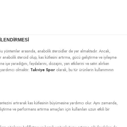
ILENDIRMESI
Bu yöntemler arasında, anabolik steroidler de yer almaktadır. Ancak,
r anabolik steroid olup, kas kütlesini artırma, gücü geliştirme ve iyileşme
şe yaradığını, faydalarını, dozajını, yan etkilerini ve satın alırken
 yardımcı olmaktır.
Takviye Spor
olarak, bu tür ürünlerin kullanımının
 sentezini artırarak kas kütlesinin büyümesine yardımcı olur. Aynı zamanda,
eliştirme ve performans artırma amaçları için kullanılan uzun etkili bir