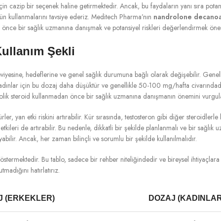
er için cazip bir seçenek haline getirmektedir. Ancak, bu faydaların yanı sıra p
rün kullanmalarını tavsiye ederiz. Meditech Pharma’nın
nandrolone decano
n önce bir sağlık uzmanına danışmak ve potansiyel riskleri değerlendirmek önem
ullanım Şekli
eviyesine, hedeflerine ve genel sağlık durumuna bağlı olarak değişebilir. Genell
dınlar için bu dozaj daha düşüktür ve genellikle 50-100 mg/hafta civarındadır
olik steroid kullanmadan önce bir sağlık uzmanına danışmanın önemini vurgul
r, yan etki riskini artırabilir. Kür sırasında, testosteron gibi diğer steroidlerle
etkileri de artırabilir. Bu nedenle, dikkatli bir şekilde planlanmalı ve bir sağ
abilir. Ancak, her zaman bilinçli ve sorumlu bir şekilde kullanılmalıdır.
östermektedir. Bu tablo, sadece bir rehber niteliğindedir ve bireysel ihtiyaçlar
tmadığını hatırlatırız.
J (ERKEKLER)
DOZAJ (KADINLAR