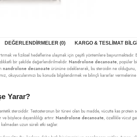
DEĞERLENDIRMELER (0)
KARGO & TESLIMAT BILG
ırmak ve fiziksel hedeflerine ulaşmak için çeşitli yöntemlere başvurmaktadır. 
 dikkatli bir şekilde değerlendirilmelidir.
Nandrolone decanoate
, popüler bi
ın
nandrolone decanoate
ürününe odaklanarak, bu steroidin ne olduğunu, ne i
ımız, okuyucularımızı bu konuda bilgilendirmek ve bilinçli kararlar vermelerine
şe Yarar?
sentetik steroiddir. Testosteronun bir türevi olan bu madde, vücutta kas protein
r ve böylece dayanıklılığı artırır.
Nandrolone decanoate
, özellikle vücut g
k kalmadan uzun süreli etki sağlar.