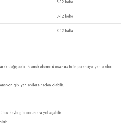
8-12 hafta
8-12 hafta
8-12 hafta
larak değişebilir.
Nandrolone decanoate
‘ın potansiyel yan etkileri
nsiyon gibi yan etkilere neden olabilir.
ütlesi kaybı gibi sorunlara yol açabilir.
ktir.