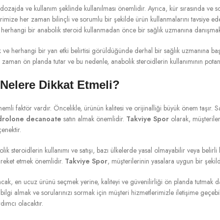
dozajda ve kullanım şeklinde kullanılması önemlidir. Ayrıca, kür sırasında ve s
rimize her zaman bilinçli ve sorumlu bir şekilde ürün kullanmalarını tavsiye 
ak, herhangi bir anabolik steroid kullanmadan önce bir sağlık uzmanına danışmak
ve herhangi bir yan etki belirtisi görüldüğünde derhal bir sağlık uzmanına başv
er zaman ön planda tutar ve bu nedenle, anabolik steroidlerin kullanımının potan
Nelere Dikkat Etmeli?
emli faktör vardır. Öncelikle, ürünün kalitesi ve orijinalliği büyük önem taşır. S
drolone decanoate
satın almak önemlidir.
Takviye Spor
olarak, müşteriler
enektir.
 steroidlerin kullanımı ve satışı, bazı ülkelerde yasal olmayabilir veya belirli k
reket etmek önemlidir.
Takviye Spor
, müşterilerinin yasalara uygun bir şekil
 Ancak, en ucuz ürünü seçmek yerine, kaliteyi ve güvenilirliği ön planda tutmak 
 bilgi almak ve sorularınızı sormak için müşteri hizmetlerimizle iletişime geçebil
ımcı olacaktır.