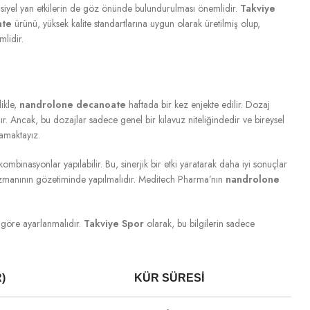
otansiyel yan etkilerin de göz önünde bulundurulması önemlidir.
Takviye
ate
ürünü, yüksek kalite standartlarına uygun olarak üretilmiş olup,
lidir.
ikle,
nandrolone decanoate
haftada bir kez enjekte edilir. Dozaj
. Ancak, bu dozajlar sadece genel bir kılavuz niteliğindedir ve bireysel
amaktayız.
 kombinasyonlar yapılabilir. Bu, sinerjik bir etki yaratarak daha iyi sonuçlar
lık uzmanının gözetiminde yapılmalıdır. Meditech Pharma’nın
nandrolone
a göre ayarlanmalıdır.
Takviye Spor
olarak, bu bilgilerin sadece
)
KÜR SÜRESI