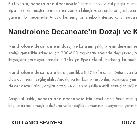
Bu faydalar,
nandrolone decanoate
‘ı sporcular ve vücut geliştiricil
Spor
olarak, müşterilerimize her zaman bilinçli ve sorumlu bir şekilde ü
güvenilir bir seçenektir. Ancak, herhangi bir anabolik steroid kullanmada
Nandrolone Decanoate’ın Dozajı ve K
Nandrolone decanoate
‘ın dozajı ve kullanım şekli, bireyin deneyim s
aralığı genellikle erkekler için 200-600 mg/hafta arasında değişirken, ka
ihtiyaçlara göre ayarlanmalıdır.
Takviye Spor
olarak, herhangi bir anab
Nandrolone decanoate
kürü genellikle 8-12 hafta sürer. Daha uzun kürle
elde edilmesini sağlayabilir. Ancak, bu tür kombinasyonlar, potansiyel yan 
decanoate
ürünü, doğru dozaj ve kullanım şekliyle etkili sonuçlar sağlay
Aşağıdaki tablo,
nandrolone decanoate
için genel dozaj önerilerini g
bilgilendirme amaçlı olduğunu ve bir sağlık uzmanının tavsiyesinin yerini tu
KULLANICI SEVIYESI
DOZA