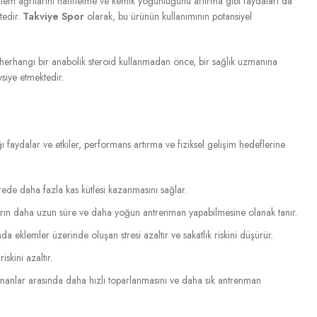
 eklem ağrılarını hafifletme ve kemik yoğunluğunu artırma gibi faydaları da
tedir.
Takviye Spor
olarak, bu ürünün kullanımının potansiyel
k, herhangi bir anabolik steroid kullanmadan önce, bir sağlık uzmanına
vsiye etmektedir.
ğı faydalar ve etkiler, performans artırma ve fiziksel gelişim hedeflerine
ürede daha fazla kas kütlesi kazanmasını sağlar.
rcuların daha uzun süre ve daha yoğun antrenman yapabilmesine olanak tanır.
nda eklemler üzerinde oluşan stresi azaltır ve sakatlık riskini düşürür.
skini azaltır.
renmanlar arasında daha hızlı toparlanmasını ve daha sık antrenman