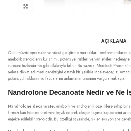
Büyütmek için tıklayın
AÇIKLAMA
Günümüzde sporcular ve vücut geliştirme meraklıları, performanslarını art
anabolik steroidlerin kullanımı, potansiyel riskleri ve yan etkileri nedeniyle
sürecini hızlandırma gibi etkileriyle bilinir. Bu yazıda, Meditech Pharma’n
nelere dikkat edilmesi gerektiğini detaylı bir şekilde inceleyeceğiz. Amac
potansiyel risklerini ve faydalarını anlamanın önemini vurgulamaktayız.
Nandrolone Decanoate Nedir ve Ne İ
Nandrolone decanoate
, anabolik ve androjenik özelliklere sahip bir 
kırmızı kan hücresi üretimini teşvik ederek oksijen taşıma kapasitesini artırı
enjekte edilebilir steroiddir. Bu özelliği sayesinde, sık enjeksiyonlara gere