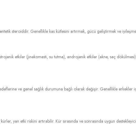
entetik steroiddir. Genellikle kas kütlesini artırmak, gücü geliştirmek ve iyileşme 
trojenik etkiler (jinekomasti, su tutma), androjenik etkiler (akne, saç dökülmesi)
edeflerine ve genel sağlık durumuna bağlı olarak değişir. Genellikle erkekle
rler, yan etki riskini artırabilir. Kür sırasında ve sonrasında uygun destekleyici t