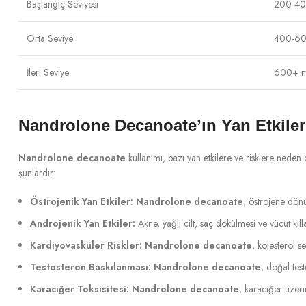
Başlangıç Seviyesi
200-40
Orta Seviye
400-60
İleri Seviye
600+ m
Nandrolone Decanoate’ın Yan Etkileri
Nandrolone decanoate
kullanımı, bazı yan etkilere ve risklere neden o
şunlardır:
Östrojenik Yan Etkiler:
Nandrolone decanoate
, östrojene dönü
Androjenik Yan Etkiler:
Akne, yağlı cilt, saç dökülmesi ve vücut kılla
Kardiyovasküler Riskler:
Nandrolone decanoate
, kolesterol se
Testosteron Baskılanması:
Nandrolone decanoate
, doğal test
Karaciğer Toksisitesi:
Nandrolone decanoate
, karaciğer üzeri