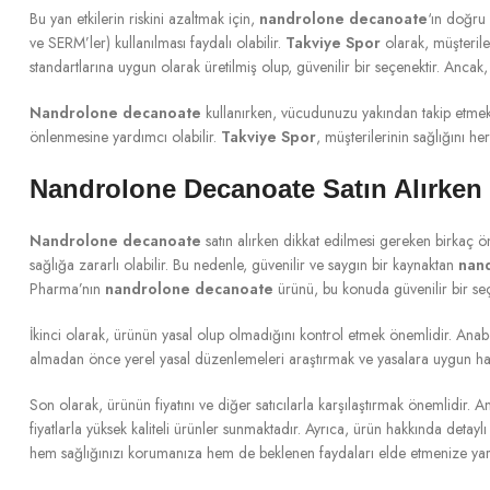
Bu yan etkilerin riskini azaltmak için,
nandrolone decanoate
‘ın doğru 
ve SERM’ler) kullanılması faydalı olabilir.
Takviye Spor
olarak, müşterile
standartlarına uygun olarak üretilmiş olup, güvenilir bir seçenektir. Anc
Nandrolone decanoate
kullanırken, vücudunuzu yakından takip etmek 
önlenmesine yardımcı olabilir.
Takviye Spor
, müşterilerinin sağlığını h
Nandrolone Decanoate Satın Alırken 
Nandrolone decanoate
satın alırken dikkat edilmesi gereken birkaç ön
sağlığa zararlı olabilir. Bu nedenle, güvenilir ve saygın bir kaynaktan
nan
Pharma’nın
nandrolone decanoate
ürünü, bu konuda güvenilir bir seç
İkinci olarak, ürünün yasal olup olmadığını kontrol etmek önemlidir. Anabolik
almadan önce yerel yasal düzenlemeleri araştırmak ve yasalara uygun ha
Son olarak, ürünün fiyatını ve diğer satıcılarla karşılaştırmak önemlidir.
fiyatlarla yüksek kaliteli ürünler sunmaktadır. Ayrıca, ürün hakkında detaylı
hem sağlığınızı korumanıza hem de beklenen faydaları elde etmenize yard