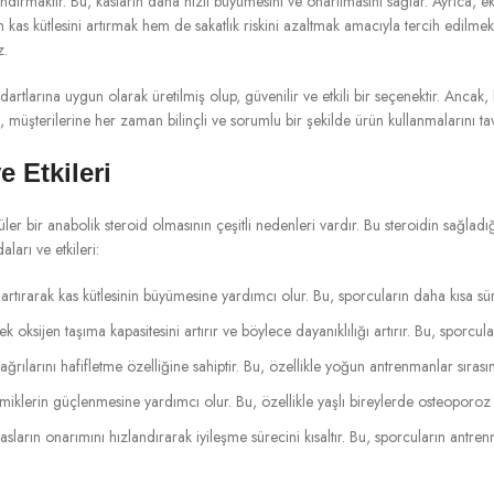
zlandırmaktır. Bu, kasların daha hızlı büyümesini ve onarılmasını sağlar. Ayrıca,
 kas kütlesini artırmak hem de sakatlık riskini azaltmak amacıyla tercih edilmek
z.
dartlarına uygun olarak üretilmiş olup, güvenilir ve etkili bir seçenektir. Anca
, müşterilerine her zaman bilinçli ve sorumlu bir şekilde ürün kullanmalarını ta
 Etkileri
üler bir anabolik steroid olmasının çeşitli nedenleri vardır. Bu steroidin sağladı
aları ve etkileri:
i artırarak kas kütlesinin büyümesine yardımcı olur. Bu, sporcuların daha kısa s
ek oksijen taşıma kapasitesini artırır ve böylece dayanıklılığı artırır. Bu, spo
ağrılarını hafifletme özelliğine sahiptir. Bu, özellikle yoğun antrenmanlar sırası
lerin güçlenmesine yardımcı olur. Bu, özellikle yaşlı bireylerde osteoporoz ri
kasların onarımını hızlandırarak iyileşme sürecini kısaltır. Bu, sporcuların ant