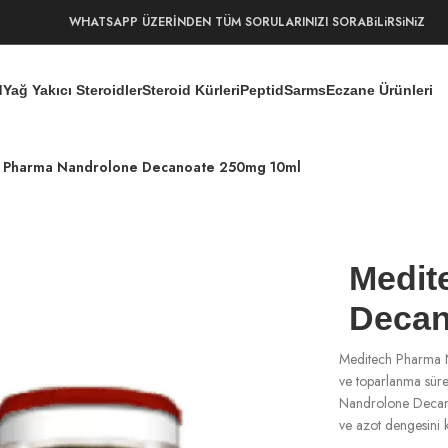
WHATSAPP ÜZERİNDEN TÜM SORULARINIZI SORABiLiRSiNiZ
d
Yağ Yakıcı Steroidler
Steroid Kürleri
Peptid
Sarms
Eczane Ürünleri
 Pharma Nandrolone Decanoate 250mg 10ml
Medit
Decan
Meditech Pharma Na
ve toparlanma sürec
Nandrolone Decanoa
ve azot dengesini 