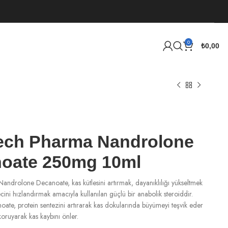
0
₺
0,00
ech Pharma Nandrolone
oate 250mg 10ml
ndrolone Decanoate, kas kütlesini artırmak, dayanıklılığı yükseltmek
ini hızlandırmak amacıyla kullanılan güçlü bir anabolik steroiddir.
te, protein sentezini artırarak kas dokularında büyümeyi teşvik eder
koruyarak kas kaybını önler.