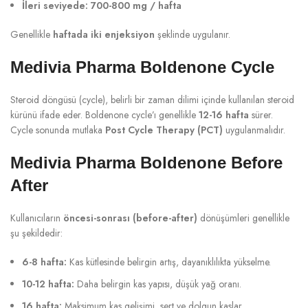
İleri seviyede:
700-800 mg / hafta
Genellikle
haftada iki enjeksiyon
şeklinde uygulanır.
Medivia Pharma Boldenone Cycle
Steroid döngüsü (cycle), belirli bir zaman dilimi içinde kullanılan steroid
kürünü ifade eder. Boldenone cycle’ı genellikle
12-16 hafta
sürer.
Cycle sonunda mutlaka
Post Cycle Therapy (PCT)
uygulanmalıdır.
Medivia Pharma Boldenone Before
After
Kullanıcıların
öncesi-sonrası (before-after)
dönüşümleri genellikle
şu şekildedir:
6-8 hafta:
Kas kütlesinde belirgin artış, dayanıklılıkta yükselme.
10-12 hafta:
Daha belirgin kas yapısı, düşük yağ oranı.
16 hafta:
Maksimum kas gelişimi, sert ve dolgun kaslar.