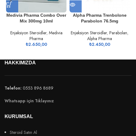
Medivia Pharma Combo Over
Alpha Pharma Trenbolone
Mix 300mg 10ml
Parabolon 76.5mg
Enjeksiyon Steroidler
,
Medivia
Enjeksiyon Steroidler
,
Parabolan
,
Pharma
Alpha Pharma
₺
2.650,00
₺
2.450,00
HAKKIMIZDA
Telefon:
0553 896 8689
Whatsapp için Tıklayınız
KURUMSAL
Steroid Satın Al