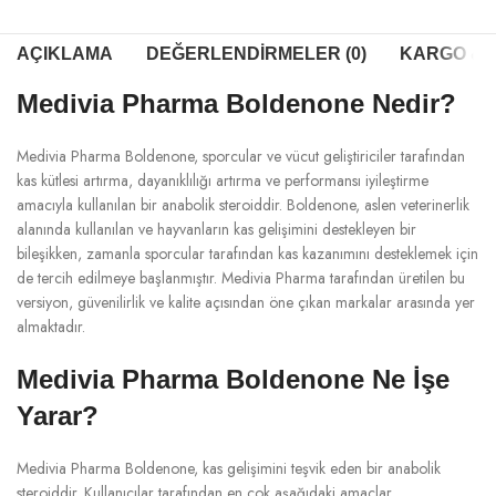
AÇIKLAMA
DEĞERLENDIRMELER (0)
KARGO & T
Medivia Pharma Boldenone Nedir?
Medivia Pharma Boldenone, sporcular ve vücut geliştiriciler tarafından
kas kütlesi artırma, dayanıklılığı artırma ve performansı iyileştirme
amacıyla kullanılan bir anabolik steroiddir. Boldenone, aslen veterinerlik
alanında kullanılan ve hayvanların kas gelişimini destekleyen bir
bileşikken, zamanla sporcular tarafından kas kazanımını desteklemek için
de tercih edilmeye başlanmıştır. Medivia Pharma tarafından üretilen bu
versiyon, güvenilirlik ve kalite açısından öne çıkan markalar arasında yer
almaktadır.
Medivia Pharma Boldenone Ne İşe
Yarar?
Medivia Pharma Boldenone, kas gelişimini teşvik eden bir anabolik
steroiddir. Kullanıcılar tarafından en çok aşağıdaki amaçlar