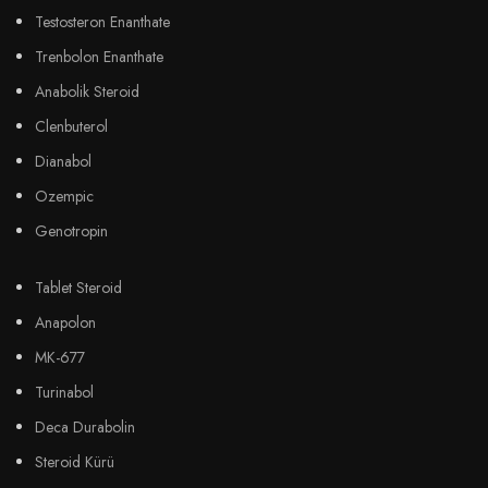
Testosteron Enanthate
Trenbolon Enanthate
Anabolik Steroid
Clenbuterol
Dianabol
Ozempic
Genotropin
Tablet Steroid
Anapolon
MK-677
Turinabol
Deca Durabolin
Steroid Kürü