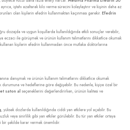
ir, böylece vücut daha fazla enerji harcar.
Medivia Pharma Efedrin 50
yrıca, iştahı azaltarak kilo verme sürecini kolaylaştırır ve kişinin daha az
orunları olan kişilerin efedrin kullanmaktan kaçınması gerekir.
Efedrin
ğru dozajda ve uygun koşullarda kullanıldığında etkili sonuçlar verebilir,
eya eczacı ile görüşmek ve ürünün kullanım talimatlarını dikkatlice okumak
rı kullanan kişilerin efedrin kullanmadan önce mutlaka doktorlarına
nına danışmak ve ürünün kullanım talimatlarını dikkatlice okumak
ık durumuna ve hedeflerine göre değişebilir. Bu nedenle, kişiye özel bir
et saton al
seçeneklerini değerlendirirken, ürünün kalitesi ve
g
, yüksek dozlarda kullanıldığında ciddi yan etkilere yol açabilir. Bu
k veya sinirlilik gibi yan etkiler görülebilir. Bu tür yan etkiler ortaya
i bir şekilde karar vermek önemlidir.