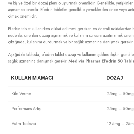
ve kişiye özel bir dozaj planı oluşturmak önemlidir. Genellikle, yetişkin
aşmaması önerilir. Efedrin tabletler genellikle yemeklerden önce veya an
olmak önemlidir.
Efedrin tablet kullanırken dikkat edilmesi gereken en önemli noktalardan 
nedenle, önerilen dozajı aşmamak ve kullanım süresini uzatmamak önemlidir. E
çıktığında, kullanımı durdurmak ve bir sağlık uzmanına danışmak gerekir
Aşağıdaki tabloda, efedrin tablet dozajı ve kullanım şekline ilişkin genel b
sağlık uzmanına danışmak gerekir.
Medivia Pharma Efedrin 50 Tabl
KULLANIM AMACI
DOZAJ
Kilo Verme
25mg – 50mg (
Performans Artışı
25mg – 50mg
Astım Tedavisi
12.5mg – 25mg