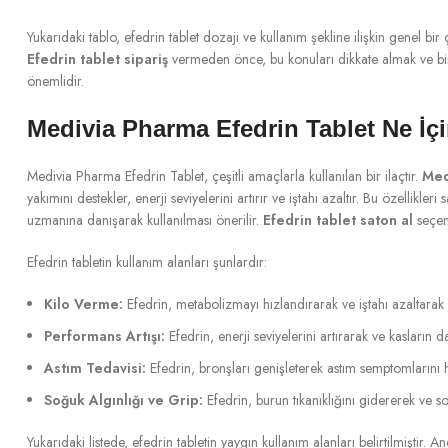
Yukarıdaki tablo, efedrin tablet dozajı ve kullanım şekline ilişkin genel bi
Efedrin tablet sipariş
vermeden önce, bu konuları dikkate almak ve bir
önemlidir.
Medivia Pharma Efedrin Tablet Ne İçi
Medivia Pharma Efedrin Tablet, çeşitli amaçlarla kullanılan bir ilaçtır.
Med
yakımını destekler, enerji seviyelerini artırır ve iştahı azaltır. Bu özellikle
uzmanına danışarak kullanılması önerilir.
Efedrin tablet saton al
seçene
Efedrin tabletin kullanım alanları şunlardır:
Kilo Verme:
Efedrin, metabolizmayı hızlandırarak ve iştahı azaltarak 
Performans Artışı:
Efedrin, enerji seviyelerini artırarak ve kasların d
Astım Tedavisi:
Efedrin, bronşları genişleterek astım semptomlarını ha
Soğuk Algınlığı ve Grip:
Efedrin, burun tıkanıklığını gidererek ve so
Yukarıdaki listede, efedrin tabletin yaygın kullanım alanları belirtilmiştir. A