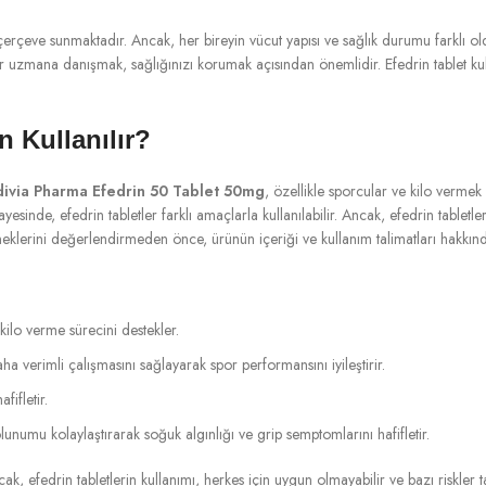
r çerçeve sunmaktadır. Ancak, her bireyin vücut yapısı ve sağlık durumu farklı ol
 uzmana danışmak, sağlığınızı korumak açısından önemlidir. Efedrin tablet kul
n Kullanılır?
ivia Pharma Efedrin 50 Tablet 50mg
, özellikle sporcular ve kilo vermek
ri sayesinde, efedrin tabletler farklı amaçlarla kullanılabilir. Ancak, efedrin tabl
klerini değerlendirmeden önce, ürünün içeriği ve kullanım talimatları hakkında
kilo verme sürecini destekler.
aha verimli çalışmasını sağlayarak spor performansını iyileştirir.
fifletir.
lunumu kolaylaştırarak soğuk algınlığı ve grip semptomlarını hafifletir.
ncak, efedrin tabletlerin kullanımı, herkes için uygun olmayabilir ve bazı riskler t