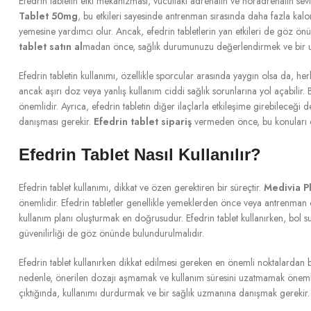
Efedrin tabletin etki mekanizması, vücuttaki adrenalin ve noradrenalin seviy
Tablet 50mg
, bu etkileri sayesinde antrenman sırasında daha fazla kalor
yemesine yardımcı olur. Ancak, efedrin tabletlerin yan etkileri de göz önün
tablet satın al
madan önce, sağlık durumunuzu değerlendirmek ve bir 
Efedrin tabletin kullanımı, özellikle sporcular arasında yaygın olsa da, he
ancak aşırı doz veya yanlış kullanım ciddi sağlık sorunlarına yol açabili
önemlidir. Ayrıca, efedrin tabletin diğer ilaçlarla etkileşime girebileceği 
danışması gerekir.
Efedrin tablet sipariş
vermeden önce, bu konuları di
Efedrin Tablet Nasıl Kullanılır?
Efedrin tablet kullanımı, dikkat ve özen gerektiren bir süreçtir.
Medivia P
önemlidir. Efedrin tabletler genellikle yemeklerden önce veya antrenman ön
kullanım planı oluşturmak en doğrusudur. Efedrin tablet kullanırken, bol 
güvenilirliği de göz önünde bulundurulmalıdır.
Efedrin tablet kullanırken dikkat edilmesi gereken en önemli noktalardan 
nedenle, önerilen dozajı aşmamak ve kullanım süresini uzatmamak önemlidir. E
çıktığında, kullanımı durdurmak ve bir sağlık uzmanına danışmak gerekir