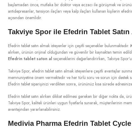
başlamadan önce, mutlaka bir doktor veya eczacı ile görüşmek ve ürünün ku
antidepresanlar, tansiyon ilaçları veya kalp ilaçları kullanan kişilerin ef
açısından önemlidir.
Takviye Spor ile Efedrin Tablet Satın 
Efedrin tablet satın almak isteyenler için çeşitli seçenekler bulunmaktadır.
alırken, ürünün orijinal olduğundan ve güvenilir bir kaynaktan temin edildi
Efedrin tablet saton al
seçeneklerini değerlendirirken, Takviye Spor’un
Takviye Spor, efedrin tablet satın almak isteyenlere çeşitli avantajlar sun
memnuniyetine önem vermektedir ve her türlü soru ve sorun için destek 
Efedrin tablet siparişinizi verdikten sonra, ürününüz kısa sürede adresinize 
Efedrin tablet satın alırken dikkat edilmesi gereken bir diğer nokta da, ürü
Takviye Spor, kaliteli ürünleri uygun fiyatlarla sunarak, müşterilerinin me
avantajından yararlanabilirsiniz.
Medivia Pharma Efedrin Tablet Cycle