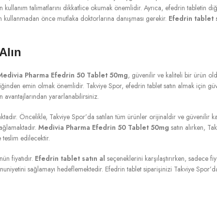
llanım talimatlarını dikkatlice okumak önemlidir. Ayrıca, efedrin tabletin diğe
edrin kullanmadan önce mutlaka doktorlarına danışması gerekir.
Efedrin tablet 
Alın
Medivia Pharma Efedrin 50 Tablet 50mg
, güvenilir ve kaliteli bir ürün o
ğinden emin olmak önemlidir. Takviye Spor, efedrin tablet satın almak için güven
 avantajlarından yararlanabilirsiniz.
maktadır. Öncelikle, Takviye Spor’da satılan tüm ürünler orijinaldir ve güvenilir
sağlamaktadır.
Medivia Pharma Efedrin 50 Tablet 50mg
satın alırken, Ta
teslim edilecektir.
nün fiyatıdır.
Efedrin tablet satın al
seçeneklerini karşılaştırırken, sadece fi
mnuniyetini sağlamayı hedeflemektedir. Efedrin tablet siparişinizi Takviye Spor’d