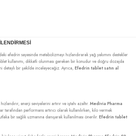
ILENDIRMESI
ndeki efedrin sayesinde metabolizmayı hızlandırarak yağ yakımını destekler
n tablet kullanımı, dikkatli olunması gereken bir konudur ve doğru dozajda
ini detaylı bir şekilde inceleyeceğiz. Ayrıca,
Efedrin tablet satın al
landırır, enerji seviyelerini artırır ve iştahı azaltır.
Medivia Pharma
ular tarafından performans artırıcı olarak kullanılırken, kilo vermek
utlaka bir sağlık uzmanına danışarak kullanılması önerilir.
Efedrin tablet