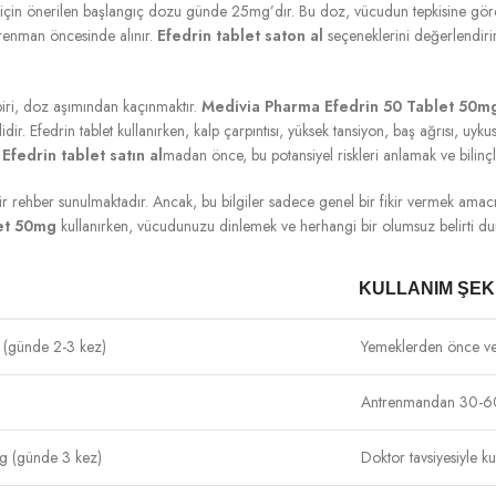
ler için önerilen başlangıç dozu günde 25mg’dır. Bu doz, vücudun tepkisine gör
trenman öncesinde alınır.
Efedrin tablet saton al
seçeneklerini değerlendirirk
biri, doz aşımından kaçınmaktır.
Medivia Pharma Efedrin 50 Tablet 50m
fedrin tablet kullanırken, kalp çarpıntısı, yüksek tansiyon, baş ağrısı, uykusuzlu
.
Efedrin tablet satın al
madan önce, bu potansiyel riskleri anlamak ve bilinçl
ir rehber sunulmaktadır. Ancak, bu bilgiler sadece genel bir fikir vermek amacıy
et 50mg
kullanırken, vücudunuzu dinlemek ve herhangi bir olumsuz belirti d
KULLANIM ŞEK
günde 2-3 kez)
Yemeklerden önce vey
Antrenmandan 30-60 d
 (günde 3 kez)
Doktor tavsiyesiyle kul