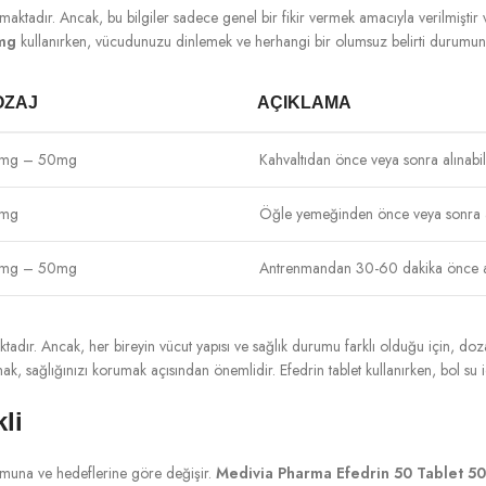
maktadır. Ancak, bu bilgiler sadece genel bir fikir vermek amacıyla verilmiştir v
0mg
kullanırken, vücudunuzu dinlemek ve herhangi bir olumsuz belirti durumun
OZAJ
AÇIKLAMA
mg – 50mg
Kahvaltıdan önce veya sonra alınabili
mg
Öğle yemeğinden önce veya sonra al
mg – 50mg
Antrenmandan 30-60 dakika önce alı
ktadır. Ancak, her bireyin vücut yapısı ve sağlık durumu farklı olduğu için, doza
 sağlığınızı korumak açısından önemlidir. Efedrin tablet kullanırken, bol su 
li
urumuna ve hedeflerine göre değişir.
Medivia Pharma Efedrin 50 Tablet 5