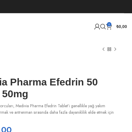
0
₺
0,00
ia Pharma Efedrin 50
t 50mg
porcuları, Medivia Pharma Efedrin Tablet’i genellikle yağ yakım
ırmak ve antrenman sırasında daha fazla dayanıklılık elde etmek için
,00