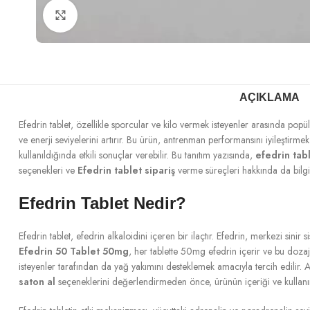
Büyütmek için tıklayın
AÇIKLAMA
Efedrin tablet, özellikle sporcular ve kilo vermek isteyenler arasında popül
ve enerji seviyelerini artırır. Bu ürün, antrenman performansını iyileştirm
kullanıldığında etkili sonuçlar verebilir. Bu tanıtım yazısında,
efedrin tab
seçenekleri ve
Efedrin tablet sipariş
verme süreçleri hakkında da bilgi
Efedrin Tablet Nedir?
Efedrin tablet, efedrin alkaloidini içeren bir ilaçtır. Efedrin, merkezi sinir 
Efedrin 50 Tablet 50mg
, her tablette 50mg efedrin içerir ve bu dozaj, 
isteyenler tarafından da yağ yakımını desteklemek amacıyla tercih edilir. A
saton al
seçeneklerini değerlendirmeden önce, ürünün içeriği ve kullanım 