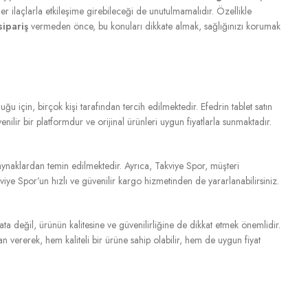
r ilaçlarla etkileşime girebileceği de unutulmamalıdır. Özellikle
sipariş
vermeden önce, bu konuları dikkate almak, sağlığınızı korumak
lduğu için, birçok kişi tarafından tercih edilmektedir. Efedrin tablet satın
ilir bir platformdur ve orijinal ürünleri uygun fiyatlarla sunmaktadır.
 kaynaklardan temin edilmektedir. Ayrıca, Takviye Spor, müşteri
kviye Spor’un hızlı ve güvenilir kargo hizmetinden de yararlanabilirsiniz.
yata değil, ürünün kalitesine ve güvenilirliğine de dikkat etmek önemlidir.
an vererek, hem kaliteli bir ürüne sahip olabilir, hem de uygun fiyat