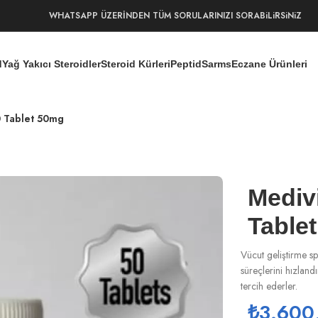
WHATSAPP ÜZERİNDEN TÜM SORULARINIZI SORABiLiRSiNiZ
d
Yağ Yakıcı Steroidler
Steroid Kürleri
Peptid
Sarms
Eczane Ürünleri
0 Tablet 50mg
Mediv
Table
Vücut geliştirme s
süreçlerini hızland
tercih ederler.
₺
3.600