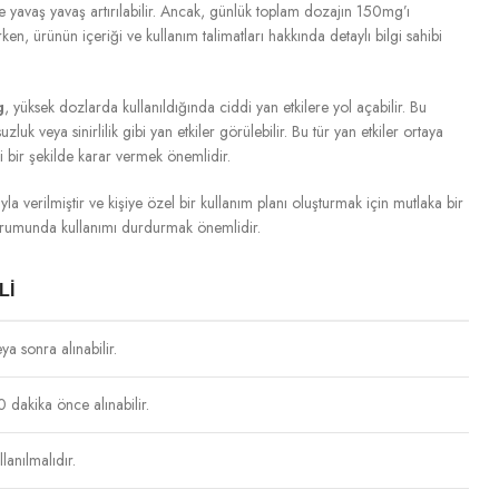
e yavaş yavaş artırılabilir. Ancak, günlük toplam dozajın 150mg’ı
en, ürünün içeriği ve kullanım talimatları hakkında detaylı bilgi sahibi
g
, yüksek dozlarda kullanıldığında ciddi yan etkilere yol açabilir. Bu
k veya sinirlilik gibi yan etkiler görülebilir. Bu tür yan etkiler ortaya
i bir şekilde karar vermek önemlidir.
la verilmiştir ve kişiye özel bir kullanım planı oluşturmak için mutlaka bir
urumunda kullanımı durdurmak önemlidir.
LI
a sonra alınabilir.
akika önce alınabilir.
lanılmalıdır.