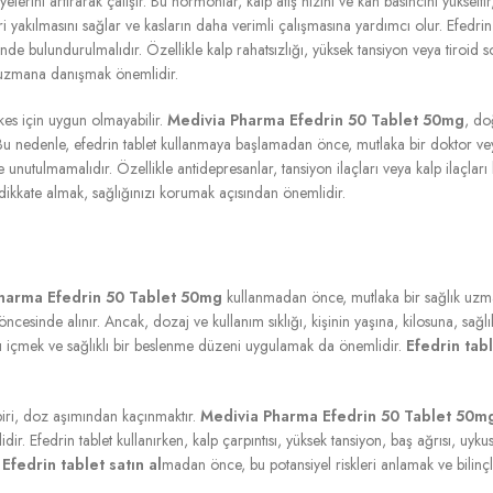
elerini artırarak çalışır. Bu hormonlar, kalp atış hızını ve kan basıncını yükselt
i yakılmasını sağlar ve kasların daha verimli çalışmasına yardımcı olur. Efedrin a
de bulundurulmalıdır. Özellikle kalp rahatsızlığı, yüksek tansiyon veya tiroid s
uzmana danışmak önemlidir.
rkes için uygun olmayabilir.
Medivia Pharma Efedrin 50 Tablet 50mg
, do
r. Bu nedenle, efedrin tablet kullanmaya başlamadan önce, mutlaka bir doktor v
de unutulmamalıdır. Özellikle antidepresanlar, tansiyon ilaçları veya kalp ilaçla
kkate almak, sağlığınızı korumak açısından önemlidir.
harma Efedrin 50 Tablet 50mg
kullanmadan önce, mutlaka bir sağlık uzma
cesinde alınır. Ancak, dozaj ve kullanım sıklığı, kişinin yaşına, kilosuna, sağl
su içmek ve sağlıklı bir beslenme düzeni uygulamak da önemlidir.
Efedrin tabl
biri, doz aşımından kaçınmaktır.
Medivia Pharma Efedrin 50 Tablet 50m
fedrin tablet kullanırken, kalp çarpıntısı, yüksek tansiyon, baş ağrısı, uykusuzlu
.
Efedrin tablet satın al
madan önce, bu potansiyel riskleri anlamak ve bilinçl