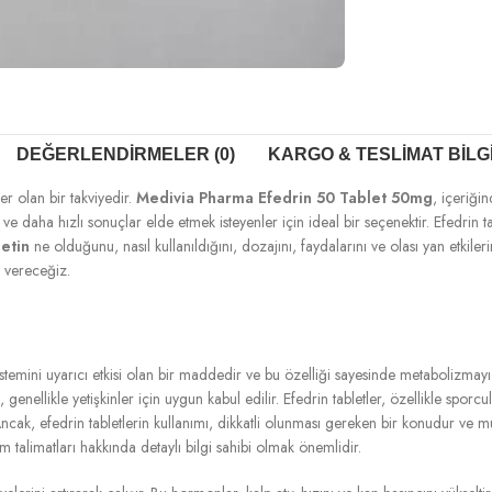
DEĞERLENDIRMELER (0)
KARGO & TESLIMAT BILG
er olan bir takviyedir.
Medivia Pharma Efedrin 50 Tablet 50mg
, içeriği
ek ve daha hızlı sonuçlar elde etmek isteyenler için ideal bir seçenektir. Efedri
letin
ne olduğunu, nasıl kullanıldığını, dozajını, faydalarını ve olası yan etkiler
 vereceğiz.
sistemini uyarıcı etkisi olan bir maddedir ve bu özelliği sayesinde metabolizmayı hız
genellikle yetişkinler için uygun kabul edilir. Efedrin tabletler, özellikle sporc
ncak, efedrin tabletlerin kullanımı, dikkatli olunması gereken bir konudur ve m
talimatları hakkında detaylı bilgi sahibi olmak önemlidir.