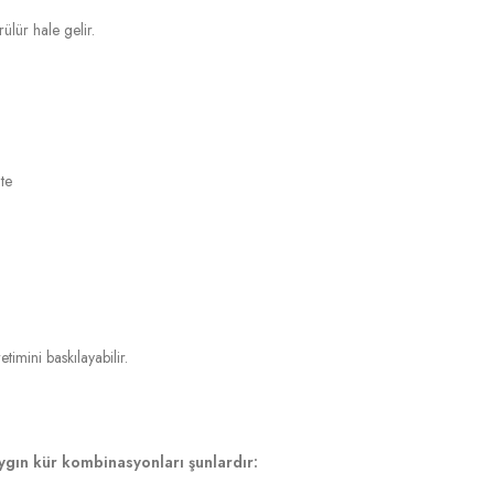
ülür hale gelir.
te
timini baskılayabilir.
ygın kür kombinasyonları şunlardır: