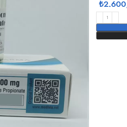
₺
2.600