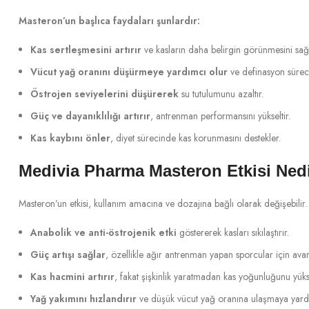
Masteron’un başlıca faydaları şunlardır:
Kas sertleşmesini artırır
ve kasların daha belirgin görünmesini sağl
Vücut yağ oranını düşürmeye yardımcı olur
ve definasyon sürecin
Östrojen seviyelerini düşürerek
su tutulumunu azaltır.
Güç ve dayanıklılığı artırır
, antrenman performansını yükseltir.
Kas kaybını önler
, diyet sürecinde kas korunmasını destekler.
Medivia Pharma Masteron Etkisi Ned
Masteron’un etkisi, kullanım amacına ve dozajına bağlı olarak değişebilir.
Anabolik ve anti-östrojenik etki
göstererek kasları sıkılaştırır.
Güç artışı sağlar
, özellikle ağır antrenman yapan sporcular için avant
Kas hacmini artırır
, fakat şişkinlik yaratmadan kas yoğunluğunu yükse
Yağ yakımını hızlandırır
ve düşük vücut yağ oranına ulaşmaya yardı