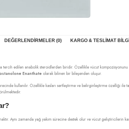
DEĞERLENDIRMELER (0)
KARGO & TESLIMAT BILG
a tercih edilen anabolik steroidlerden biridir. Özellikle vücut kompozisyonunu 
ostanolone Enanthate
olarak bilinen bir bileşenden oluşur.
 sürecinde kullanılır. Özellikle kasları sertleştirme ve belirginleştirme özelliği il
görülmektedir.
ar?
maktır. Aynı zamanda yağ yakım sürecine destek olur ve vücut geliştiricilerin k