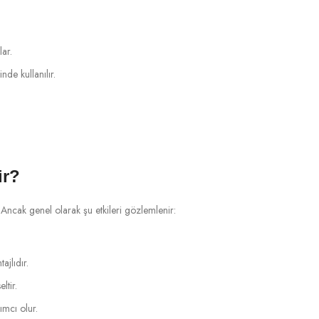
ar.
de kullanılır.
ir?
 Ancak genel olarak şu etkileri gözlemlenir:
ajlıdır.
ltir.
mcı olur.