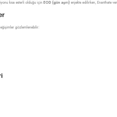
iyonu kısa esterli olduğu için
EOD (gün aşırı)
enjekte edilirken, Enanthate v
er
değişimler gözlemlenebilir:
i