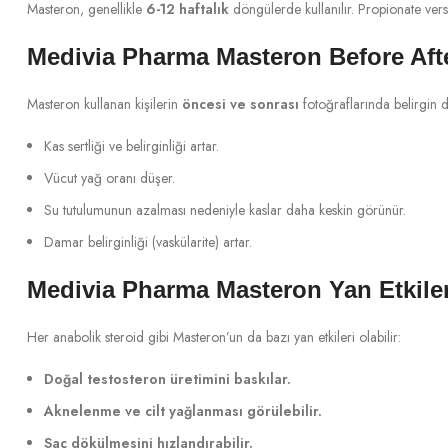
Masteron, genellikle
6-12 haftalık
döngülerde kullanılır. Propionate vers
Medivia Pharma Masteron Before Aft
Masteron kullanan kişilerin
öncesi ve sonrası
fotoğraflarında belirgin 
Kas sertliği ve belirginliği artar.
Vücut yağ oranı düşer.
Su tutulumunun azalması nedeniyle kaslar daha keskin görünür.
Damar belirginliği (vaskülarite) artar.
Medivia Pharma Masteron Yan Etkiler
Her anabolik steroid gibi Masteron’un da bazı yan etkileri olabilir:
Doğal testosteron üretimini baskılar.
Aknelenme ve cilt yağlanması görülebilir.
Saç dökülmesini hızlandırabilir.