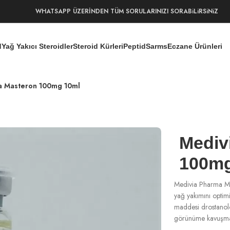
WHATSAPP ÜZERİNDEN TÜM SORULARINIZI SORABiLiRSiNiZ
d
Yağ Yakıcı Steroidler
Steroid Kürleri
Peptid
Sarms
Eczane Ürünleri
a Masteron 100mg 10ml
Mediv
100mg
Medivia Pharma Mas
yağ yakımını optimi
maddesi drostanolo
görünüme kavuşmas