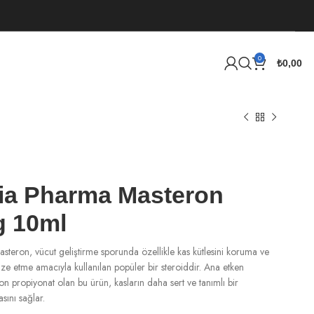
0
₺
0,00
ia Pharma Masteron
 10ml
teron, vücut geliştirme sporunda özellikle kas kütlesini koruma ve
ze etme amacıyla kullanılan popüler bir steroiddir. Ana etken
n propiyonat olan bu ürün, kasların daha sert ve tanımlı bir
ını sağlar.