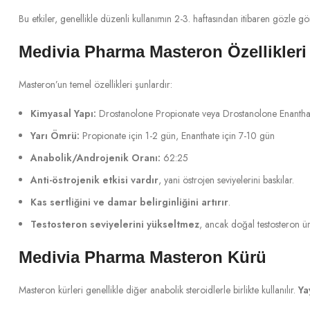
Bu etkiler, genellikle düzenli kullanımın 2-3. haftasından itibaren gözle gör
Medivia Pharma Masteron Özellikleri
Masteron’un temel özellikleri şunlardır:
Kimyasal Yapı:
Drostanolone Propionate veya Drostanolone Enantha
Yarı Ömrü:
Propionate için 1-2 gün, Enanthate için 7-10 gün
Anabolik/Androjenik Oranı:
62:25
Anti-östrojenik etkisi vardır
, yani östrojen seviyelerini baskılar.
Kas sertliğini ve damar belirginliğini artırır
.
Testosteron seviyelerini yükseltmez
, ancak doğal testosteron üre
Medivia Pharma Masteron Kürü
Masteron kürleri genellikle diğer anabolik steroidlerle birlikte kullanılır.
Ya