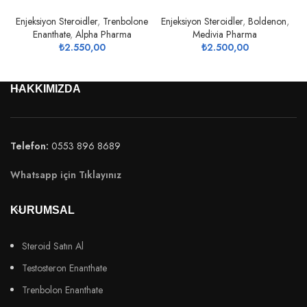
Enjeksiyon Steroidler
,
Trenbolone
Enjeksiyon Steroidler
,
Boldenon
,
Enanthate
,
Alpha Pharma
Medivia Pharma
₺
2.550,00
₺
2.500,00
HAKKIMIZDA
Telefon:
0553 896 8689
Whatsapp için Tıklayınız
KURUMSAL
Steroid Satın Al
Testosteron Enanthate
Trenbolon Enanthate