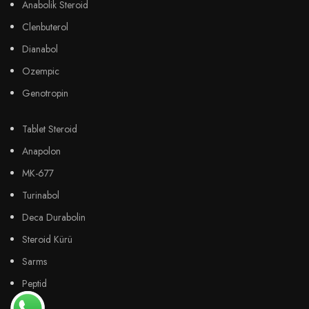
Anabolik Steroid
Clenbuterol
Dianabol
Ozempic
Genotropin
Tablet Steroid
Anapolon
MK-677
Turinabol
Deca Durabolin
Steroid Kürü
Sarms
Peptid