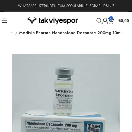
WHATSAPP ÜZERİNDEN TÜM SORULARINIZI SORABiLiRSiNiZ
0
₺
0,00
rabolin
Medivia Pharma Nandrolone Decanote 200mg 10ml