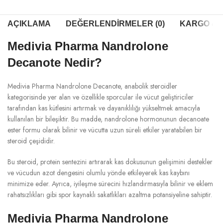
AÇIKLAMA
DEĞERLENDIRMELER (0)
KARGO & T
Medivia Pharma Nandrolone
Decanote Nedir?
Medivia Pharma Nandrolone Decanote, anabolik steroidler
kategorisinde yer alan ve özellikle sporcular ile vücut geliştiriciler
tarafından kas kütlesini artırmak ve dayanıklılığı yükseltmek amacıyla
kullanılan bir bileşiktir. Bu madde, nandrolone hormonunun decanoate
ester formu olarak bilinir ve vücutta uzun süreli etkiler yaratabilen bir
steroid çeşididir.
Bu steroid, protein sentezini artırarak kas dokusunun gelişimini destekler
ve vücudun azot dengesini olumlu yönde etkileyerek kas kaybını
minimize eder. Ayrıca, iyileşme sürecini hızlandırmasıyla bilinir ve eklem
rahatsızlıkları gibi spor kaynaklı sakatlıkları azaltma potansiyeline sahiptir.
Medivia Pharma Nandrolone