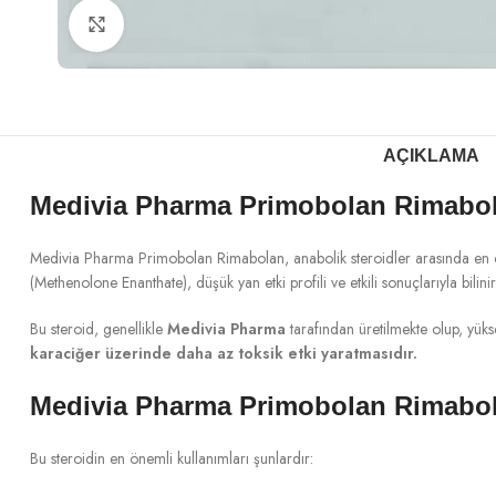
Büyütmek için tıklayın
AÇIKLAMA
Medivia Pharma Primobolan Rimabol
Medivia Pharma Primobolan Rimabolan, anabolik steroidler arasında en çok te
(Methenolone Enanthate), düşük yan etki profili ve etkili sonuçlarıyla bilini
Bu steroid, genellikle
Medivia Pharma
tarafından üretilmekte olup, yükse
karaciğer üzerinde daha az toksik etki yaratmasıdır.
Medivia Pharma Primobolan Rimabol
Bu steroidin en önemli kullanımları şunlardır: