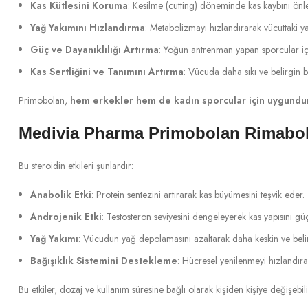
Kas Kütlesini Koruma
: Kesilme (cutting) döneminde kas kaybını önle
Yağ Yakımını Hızlandırma
: Metabolizmayı hızlandırarak vücuttaki y
Güç ve Dayanıklılığı Artırma
: Yoğun antrenman yapan sporcular için
Kas Sertliğini ve Tanımını Artırma
: Vücuda daha sıkı ve belirgin bi
Primobolan,
hem erkekler hem de kadın sporcular için uygundu
Medivia Pharma Primobolan Rimabola
Bu steroidin etkileri şunlardır:
Anabolik Etki
: Protein sentezini artırarak kas büyümesini teşvik eder.
Androjenik Etki
: Testosteron seviyesini dengeleyerek kas yapısını güç
Yağ Yakımı
: Vücudun yağ depolamasını azaltarak daha keskin ve belir
Bağışıklık Sistemini Destekleme
: Hücresel yenilenmeyi hızlandıra
Bu etkiler, dozaj ve kullanım süresine bağlı olarak kişiden kişiye değişebili