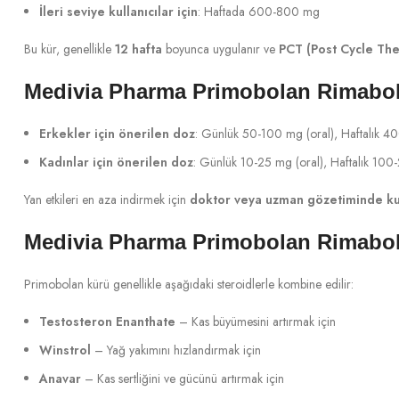
İleri seviye kullanıcılar için
: Haftada 600-800 mg
Bu kür, genellikle
12 hafta
boyunca uygulanır ve
PCT (Post Cycle Th
Medivia Pharma Primobolan Rimabol
Erkekler için önerilen doz
: Günlük 50-100 mg (oral), Haftalık 4
Kadınlar için önerilen doz
: Günlük 10-25 mg (oral), Haftalık 100
Yan etkileri en aza indirmek için
doktor veya uzman gözetiminde kull
Medivia Pharma Primobolan Rimabol
Primobolan kürü genellikle aşağıdaki steroidlerle kombine edilir:
Testosteron Enanthate
– Kas büyümesini artırmak için
Winstrol
– Yağ yakımını hızlandırmak için
Anavar
– Kas sertliğini ve gücünü artırmak için