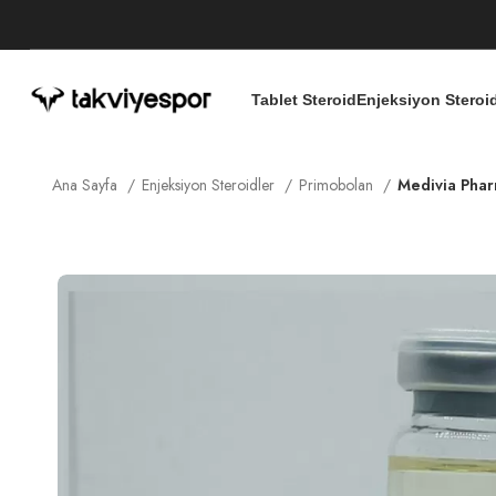
Tablet Steroid
Enjeksiyon Steroi
Ana Sayfa
Enjeksiyon Steroidler
Primobolan
Medivia Pha