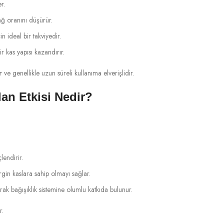
r.
ağ oranını düşürür.
 ideal bir takviyedir.
r kas yapısı kazandırır.
r
ve genellikle uzun süreli kullanıma elverişlidir.
n Etkisi Nedir?
lendirir.
gin kaslara sahip olmayı sağlar.
rak bağışıklık sistemine olumlu katkıda bulunur.
r.