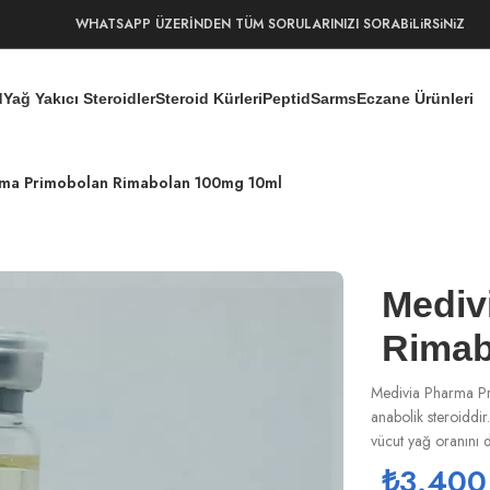
WHATSAPP ÜZERİNDEN TÜM SORULARINIZI SORABiLiRSiNiZ
d
Yağ Yakıcı Steroidler
Steroid Kürleri
Peptid
Sarms
Eczane Ürünleri
rma Primobolan Rimabolan 100mg 10ml
Mediv
Rimab
Medivia Pharma Pri
anabolik steroiddi
vücut yağ oranını 
₺
3.400