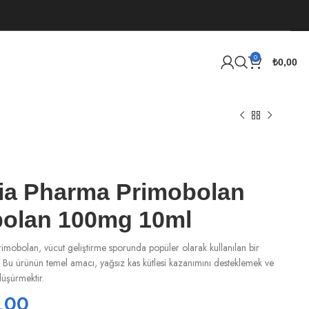
0
₺
0,00
ia Pharma Primobolan
olan 100mg 10ml
mobolan, vücut geliştirme sporunda popüler olarak kullanılan bir
r. Bu ürünün temel amacı, yağsız kas kütlesi kazanımını desteklemek ve
düşürmektir.
,00