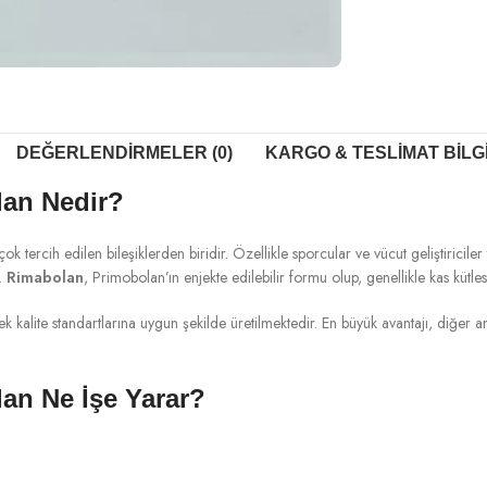
DEĞERLENDIRMELER (0)
KARGO & TESLIMAT BILG
an Nedir?
rcih edilen bileşiklerden biridir. Özellikle sporcular ve vücut geliştiriciler 
r.
Rimabolan
, Primobolan’ın enjekte edilebilir formu olup, genellikle kas kütle
k kalite standartlarına uygun şekilde üretilmektedir. En büyük avantajı, diğer a
an Ne İşe Yarar?