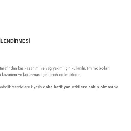
ILENDIRMESI
tarafından kas kazanımı ve yağ yakımı için kullanılır.
Primobolan
si kazanımı ve korunması için tercih edilmektedir.
nabolik steroidlere kıyasla
daha hafif yan etkilere sahip olması
ve