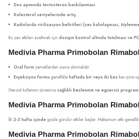
Doz aşımında testosteron baskılanması
Kolesterol seviyelerinde artış
Kadınlarda virilizasyon belirtileri (ses kalınlaşması, tüylenm
Bu yan etkileri azaltmak için
dozajın kontrol altında tutulması ve P
Medivia Pharma Primobolan Rimabola
Oral form
yemeklerden sonra alınmalıdır.
Enjeksiyon formu
genellikle
haftada bir veya iki kez
kas içine uy
Steroid kullanımı süresince
sağlıklı beslenme ve egzersiz programı
Medivia Pharma Primobolan Rimabol
İlk
2-3 hafta içinde
gözle görülür etkiler başlar. Maksimum etki genelli
Medivia Pharma Primobolan Rimabol