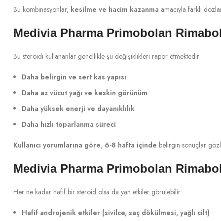
Bu kombinasyonlar,
kesilme ve hacim kazanma
amacıyla farklı dozlar
Medivia Pharma Primobolan Rimabol
Bu steroidi kullananlar genellikle şu değişiklikleri rapor etmektedir:
Daha belirgin ve sert kas yapısı
Daha az vücut yağı ve keskin görünüm
Daha yüksek enerji ve dayanıklılık
Daha hızlı toparlanma süreci
Kullanıcı yorumlarına göre
,
6-8 hafta içinde
belirgin sonuçlar gözl
Medivia Pharma Primobolan Rimabola
Her ne kadar hafif bir steroid olsa da yan etkiler görülebilir:
Hafif androjenik etkiler (sivilce, saç dökülmesi, yağlı cilt)