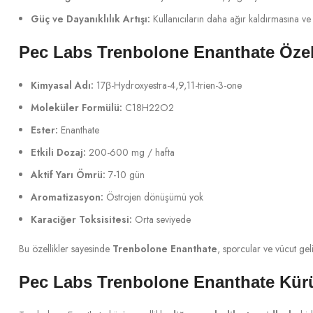
Güç ve Dayanıklılık Artışı:
Kullanıcıların daha ağır kaldırmasına v
Pec Labs Trenbolone Enanthate Özell
Kimyasal Adı:
17β-Hydroxyestra-4,9,11-trien-3-one
Moleküler Formülü:
C18H22O2
Ester:
Enanthate
Etkili Dozaj:
200-600 mg / hafta
Aktif Yarı Ömrü:
7-10 gün
Aromatizasyon:
Östrojen dönüşümü yok
Karaciğer Toksisitesi:
Orta seviyede
Bu özellikler sayesinde
Trenbolone Enanthate
, sporcular ve vücut geliş
Pec Labs Trenbolone Enanthate Kür