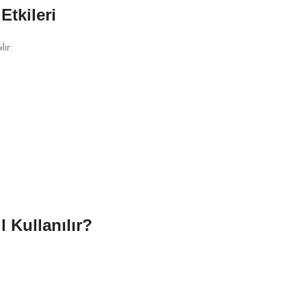
tkileri
lir:
 Kullanılır?