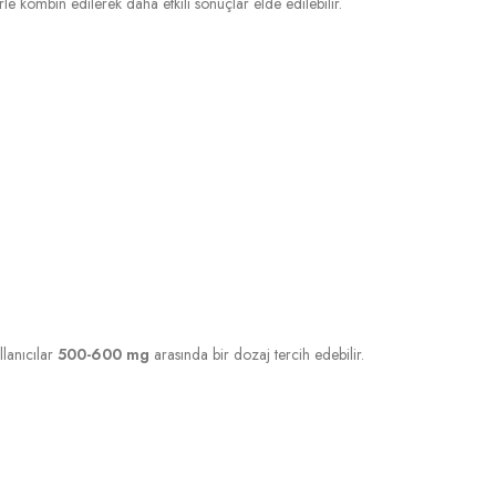
erle kombin edilerek daha etkili sonuçlar elde edilebilir.
llanıcılar
500-600 mg
arasında bir dozaj tercih edebilir.