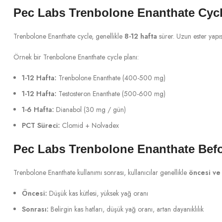
Pec Labs Trenbolone Enanthate Cyc
Trenbolone Enanthate cycle, genellikle
8-12 hafta
sürer. Uzun ester yapı
Örnek bir Trenbolone Enanthate cycle planı:
1-12 Hafta:
Trenbolone Enanthate (400-500 mg)
1-12 Hafta:
Testosteron Enanthate (500-600 mg)
1-6 Hafta:
Dianabol (30 mg / gün)
PCT Süreci:
Clomid + Nolvadex
Pec Labs Trenbolone Enanthate Befo
Trenbolone Enanthate kullanımı sonrası, kullanıcılar genellikle
öncesi ve 
Öncesi:
Düşük kas kütlesi, yüksek yağ oranı
Sonrası:
Belirgin kas hatları, düşük yağ oranı, artan dayanıklılık