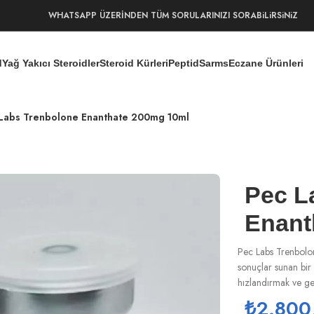
WHATSAPP ÜZERİNDEN TÜM SORULARINIZI SORABiLiRSiNiZ
d
Yağ Yakıcı Steroidler
Steroid Kürleri
Peptid
Sarms
Eczane Ürünleri
Labs Trenbolone Enanthate 200mg 10ml
Pec L
Enant
Pec Labs Trenbolone
sonuçlar sunan bir 
hızlandırmak ve gene
₺
2.800