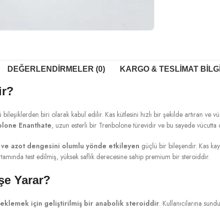
DEĞERLENDIRMELER (0)
KARGO & TESLIMAT BILG
ir?
bileşiklerden biri olarak kabul edilir. Kas kütlesini hızlı bir şekilde artıran v
lone Enanthate
, uzun esterli bir Trenbolone türevidir ve bu sayede vücutta d
n ve azot dengesini olumlu yönde etkileyen
güçlü bir bileşendir. Kas kay
tamında test edilmiş, yüksek saflık derecesine sahip premium bir steroiddir.
şe Yarar?
eklemek için geliştirilmiş bir anabolik steroiddir
. Kullanıcılarına sund