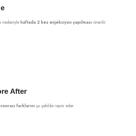
le
sı nedeniyle
haftada 2 kez enjeksiyon yapılması
önerilir.
re After
sonrası farklarını
şu şekilde rapor eder: