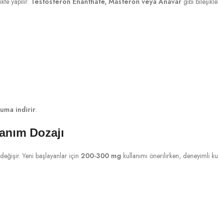
ikte yapılır.
Testosteron Enanthate, Masteron veya Anavar
gibi bileşikl
uma indirir
.
anım Dozajı
değişir. Yeni başlayanlar için
200-300 mg
kullanımı önerilirken, deneyimli ku