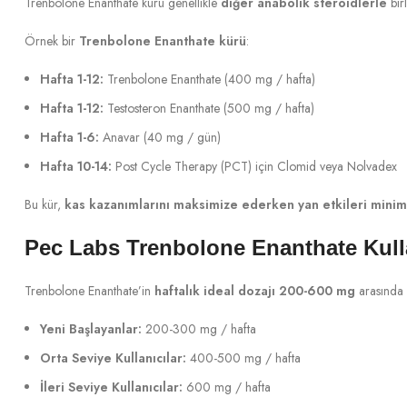
Trenbolone Enanthate kürü genellikle
diğer anabolik steroidlerle
birl
Örnek bir
Trenbolone Enanthate kürü
:
Hafta 1-12:
Trenbolone Enanthate (400 mg / hafta)
Hafta 1-12:
Testosteron Enanthate (500 mg / hafta)
Hafta 1-6:
Anavar (40 mg / gün)
Hafta 10-14:
Post Cycle Therapy (PCT) için Clomid veya Nolvadex
Bu kür,
kas kazanımlarını maksimize ederken yan etkileri minim
Pec Labs Trenbolone Enanthate Kull
Trenbolone Enanthate’in
haftalık ideal dozajı 200-600 mg
arasında 
Yeni Başlayanlar:
200-300 mg / hafta
Orta Seviye Kullanıcılar:
400-500 mg / hafta
İleri Seviye Kullanıcılar:
600 mg / hafta