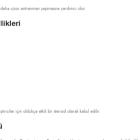
e daha uzun antrenman yapmasına yardımcı olur.
ikleri
tiriciler için oldukça etkili bir steroid olarak kabul edilir.
ü