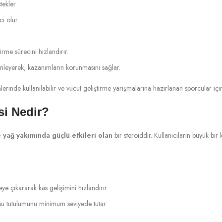
tekler.
ı olur.
rme sürecini hızlandırır.
önleyerek, kazanımların korunmasını sağlar.
rinde kullanılabilir ve vücut geliştirme yarışmalarına hazırlanan sporcular için et
si Nedir?
yağ yakımında güçlü etkileri olan
bir steroiddir. Kullanıcıların büyük bir 
e çıkararak kas gelişimini hızlandırır.
su tutulumunu minimum seviyede tutar.