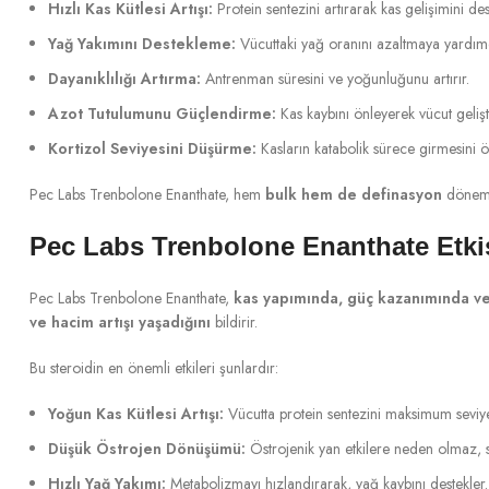
Hızlı Kas Kütlesi Artışı:
Protein sentezini artırarak kas gelişimini des
Yağ Yakımını Destekleme:
Vücuttaki yağ oranını azaltmaya yardımc
Dayanıklılığı Artırma:
Antrenman süresini ve yoğunluğunu artırır.
Azot Tutulumunu Güçlendirme:
Kas kaybını önleyerek vücut gelişti
Kortizol Seviyesini Düşürme:
Kasların katabolik sürece girmesini 
Pec Labs Trenbolone Enanthate, hem
bulk hem de definasyon
dönemle
Pec Labs Trenbolone Enanthate Etki
Pec Labs Trenbolone Enanthate,
kas yapımında, güç kazanımında ve 
ve hacim artışı yaşadığını
bildirir.
Bu steroidin en önemli etkileri şunlardır:
Yoğun Kas Kütlesi Artışı:
Vücutta protein sentezini maksimum seviyey
Düşük Östrojen Dönüşümü:
Östrojenik yan etkilere neden olmaz, 
Hızlı Yağ Yakımı:
Metabolizmayı hızlandırarak, yağ kaybını destekler.