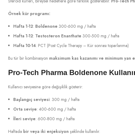
Steroid kürleri, bireysel hedeflere göre farklılık gösterebilir.
Pro-Tech P
Örnek kür programı:
Hafta 1-12
:
Boldenone
300-600 mg / hafta
Hafta 1-12
:
Testosteron Enanthate
300-500 mg / hafta
Hafta 10-14
: PCT (Post Cycle Therapy – Kür sonrası toparlanma)
Bu tür bir kombinasyon
maksimum kas kazanımı ve minimum yan e
Pro-Tech Pharma Boldenone Kullanı
Kullanıcı seviyesine göre değişiklik gösterir:
Başlangıç seviyesi
: 300 mg / hafta
Orta seviye
: 400-600 mg / hafta
İleri seviye
: 600-800 mg / hafta
Haftada
bir veya iki enjeksiyon
şeklinde kullanılır.