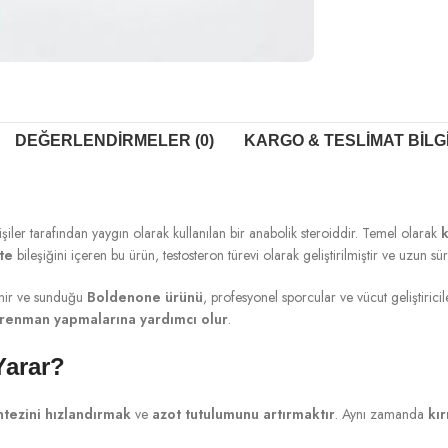
DEĞERLENDIRMELER (0)
KARGO & TESLIMAT BILG
iler tarafından yaygın olarak kullanılan bir anabolik steroiddir. Temel olarak
k
te
bileşiğini içeren bu ürün, testosteron türevi olarak geliştirilmiştir ve uzun süre
linir ve sunduğu
Boldenone ürünü
, profesyonel sporcular ve vücut geliştiric
trenman yapmalarına yardımcı olur
.
Yarar?
ntezini hızlandırmak
ve
azot tutulumunu artırmaktır
. Aynı zamanda
kır