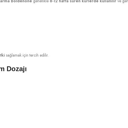
harma Boldenone
genellikle
8-12 hafta süren kürlerde kullanılır
ve gene
tki
sağlamak için tercih edilir.
m Dozajı