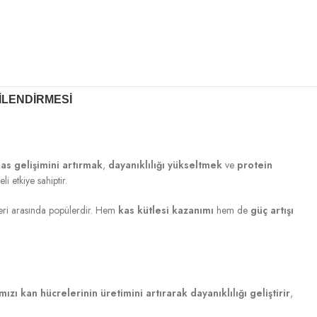
ILENDIRMESI
as gelişimini artırmak
,
dayanıklılığı yükseltmek
ve
protein
li etkiye sahiptir.
ileri arasında popülerdir. Hem
kas kütlesi kazanımı
hem de
güç artışı
mızı kan hücrelerinin üretimini artırarak dayanıklılığı geliştirir
,