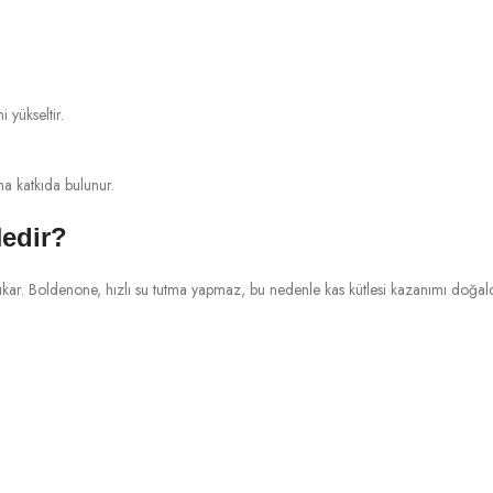
 yükseltir.
a katkıda bulunur.
edir?
ıkar. Boldenone, hızlı su tutma yapmaz, bu nedenle kas kütlesi kazanımı doğa