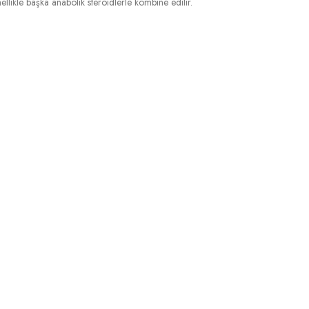
llikle başka anabolik steroidlerle kombine edilir.