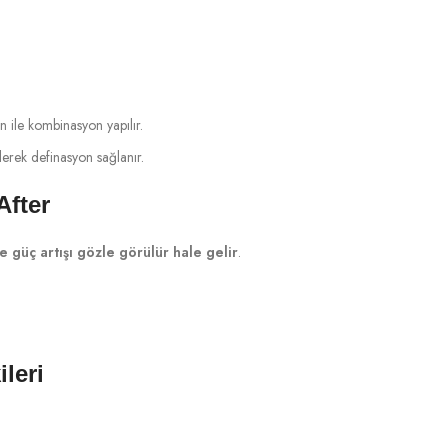
 ile kombinasyon yapılır.
ilerek definasyon sağlanır.
After
e güç artışı gözle görülür hale gelir
.
leri