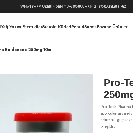
WHATSAPP ÜZERİNDEN TÜM SORULARINIZI SORABiLiRSiNiZ
d
Yağ Yakıcı Steroidler
Steroid Kürleri
Peptid
Sarms
Eczane Ürünleri
rma Boldenone 250mg 10ml
Pro-T
250mg
Pro-Tech Pharma Bo
sporcular arasında 
artırmak, güç kazan
bileşiktir.