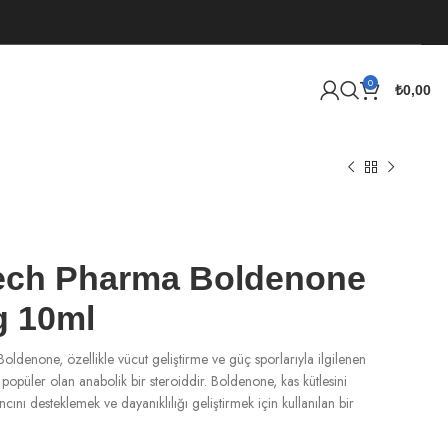
0
₺
0,00
ech Pharma Boldenone
 10ml
ldenone, özellikle vücut geliştirme ve güç sporlarıyla ilgilenen
popüler olan anabolik bir steroiddir. Boldenone, kas kütlesini
cını desteklemek ve dayanıklılığı geliştirmek için kullanılan bir