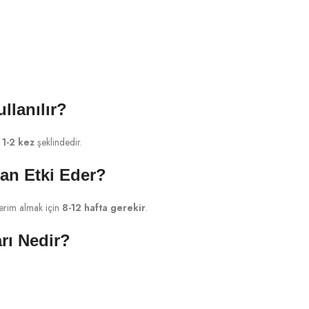
llanılır?
 1-2 kez
şeklindedir.
an Etki Eder?
erim almak için
8-12 hafta gerekir
.
rı Nedir?