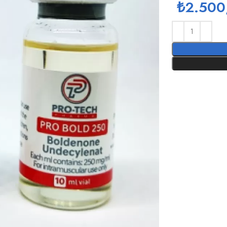
₺
2.500