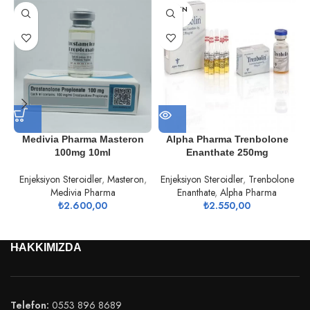
TÜKEN
DI
Medivia Pharma Masteron
Alpha Pharma Trenbolone
100mg 10ml
Enanthate 250mg
Enjeksiyon Steroidler
,
Masteron
,
Enjeksiyon Steroidler
,
Trenbolone
Medivia Pharma
Enanthate
,
Alpha Pharma
₺
2.600,00
₺
2.550,00
HAKKIMIZDA
Telefon:
0553 896 8689