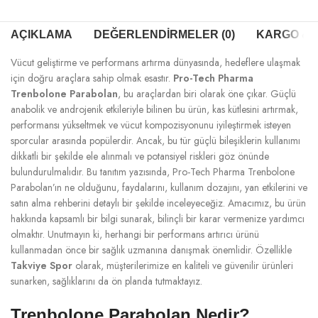
AÇIKLAMA
DEĞERLENDIRMELER (0)
KARGO & T
Vücut geliştirme ve performans artırma dünyasında, hedeflere ulaşmak
için doğru araçlara sahip olmak esastır.
Pro-Tech Pharma
Trenbolone Parabolan
, bu araçlardan biri olarak öne çıkar. Güçlü
anabolik ve androjenik etkileriyle bilinen bu ürün, kas kütlesini artırmak,
performansı yükseltmek ve vücut kompozisyonunu iyileştirmek isteyen
sporcular arasında popülerdir. Ancak, bu tür güçlü bileşiklerin kullanımı
dikkatli bir şekilde ele alınmalı ve potansiyel riskleri göz önünde
bulundurulmalıdır. Bu tanıtım yazısında, Pro-Tech Pharma Trenbolone
Parabolan’ın ne olduğunu, faydalarını, kullanım dozajını, yan etkilerini ve
satın alma rehberini detaylı bir şekilde inceleyeceğiz. Amacımız, bu ürün
hakkında kapsamlı bir bilgi sunarak, bilinçli bir karar vermenize yardımcı
olmaktır. Unutmayın ki, herhangi bir performans artırıcı ürünü
kullanmadan önce bir sağlık uzmanına danışmak önemlidir. Özellikle
Takviye Spor
olarak, müşterilerimize en kaliteli ve güvenilir ürünleri
sunarken, sağlıklarını da ön planda tutmaktayız.
Trenbolone Parabolan Nedir?