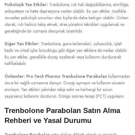
Psikolojik Yan Etkiler:
Trenbolone, ruh hali değişikliklerine, sinirliliğe,
anksiyeteye ve hatta depresyona neden olabilir. Bu yan etkiler, özellikle
önceden psikolojik sorunları olan kişilerde daha belirgin olabilir. Önlem
olarak, ruh halinizi takip etmek, stres yönetimi teknikleri uygulamak ve
gerektiğinde bir uzmana danışmak önemlidir.
Diğer Yan Etkiler:
Trenbolone, gece terlemeleri, uykusuzluk, iştah
kaybı ve cinsel işlev bozukluğu gibi diğer yan etkilere de neden olabilir.
Bu yan etkiler, genellikle dozajı azaltarak veya kullanımı durdurarak
hafifletilebilir.
Önlemler:
Pro-Tech Pharma Trenbolone Parabolan
kullanmadan
önce bir sağlık uzmanına danışın. Dozajı aşmayın ve kullanım süresini
sınırlayın. Yan etkileri yakından takip edin ve herhangi bir sorun
yaşarsanız kullanımı durdurun. Döngü sonrası terapi (PCT) uygulayın.
Trenbolone Parabolan Satın Alma
Rehberi ve Yasal Durumu
Trenbolone Parabolan
satın alırken dikkatli olmak ve güvenilir