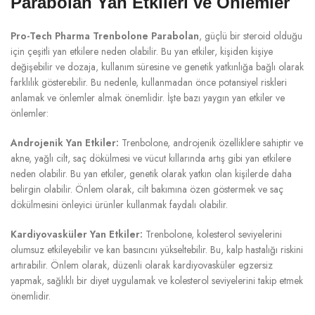
Parabolan Yan Etkileri ve Önlemler
Pro-Tech Pharma Trenbolone Parabolan
, güçlü bir steroid olduğu
için çeşitli yan etkilere neden olabilir. Bu yan etkiler, kişiden kişiye
değişebilir ve dozaja, kullanım süresine ve genetik yatkınlığa bağlı olarak
farklılık gösterebilir. Bu nedenle, kullanmadan önce potansiyel riskleri
anlamak ve önlemler almak önemlidir. İşte bazı yaygın yan etkiler ve
önlemler:
Androjenik Yan Etkiler:
Trenbolone, androjenik özelliklere sahiptir ve
akne, yağlı cilt, saç dökülmesi ve vücut kıllarında artış gibi yan etkilere
neden olabilir. Bu yan etkiler, genetik olarak yatkın olan kişilerde daha
belirgin olabilir. Önlem olarak, cilt bakımına özen göstermek ve saç
dökülmesini önleyici ürünler kullanmak faydalı olabilir.
Kardiyovasküler Yan Etkiler:
Trenbolone, kolesterol seviyelerini
olumsuz etkileyebilir ve kan basıncını yükseltebilir. Bu, kalp hastalığı riskini
artırabilir. Önlem olarak, düzenli olarak kardiyovasküler egzersiz
yapmak, sağlıklı bir diyet uygulamak ve kolesterol seviyelerini takip etmek
önemlidir.