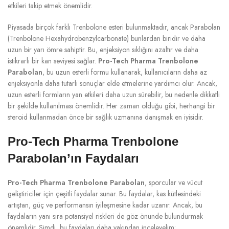
etkileri takip etmek önemlidir.
Piyasada birçok farklı Trenbolone esteri bulunmaktadır, ancak Parabolan
(Trenbolone Hexahydrobenzylcarbonate) bunlardan biridir ve daha
uzun bir yarı ömre sahiptir. Bu, enjeksiyon sıklığını azaltır ve daha
istikrarlı bir kan seviyesi sağlar.
Pro-Tech Pharma Trenbolone
Parabolan
, bu uzun esterli formu kullanarak, kullanıcıların daha az
enjeksiyonla daha tutarlı sonuçlar elde etmelerine yardımcı olur. Ancak,
uzun esterli formların yan etkileri daha uzun sürebilir, bu nedenle dikkatli
bir şekilde kullanılması önemlidir. Her zaman olduğu gibi, herhangi bir
steroid kullanmadan önce bir sağlık uzmanına danışmak en iyisidir.
Pro-Tech Pharma Trenbolone
Parabolan’ın Faydaları
Pro-Tech Pharma Trenbolone Parabolan
, sporcular ve vücut
geliştiriciler için çeşitli faydalar sunar. Bu faydalar, kas kütlesindeki
artıştan, güç ve performansın iyileşmesine kadar uzanır. Ancak, bu
faydaların yanı sıra potansiyel riskleri de göz önünde bulundurmak
önemlidir. Şimdi, bu faydaları daha yakından inceleyelim: