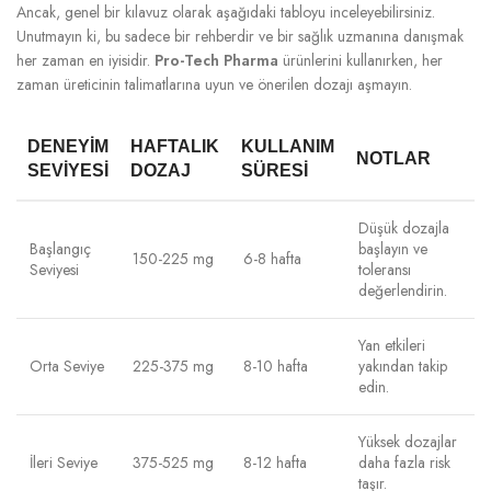
Ancak, genel bir kılavuz olarak aşağıdaki tabloyu inceleyebilirsiniz.
Unutmayın ki, bu sadece bir rehberdir ve bir sağlık uzmanına danışmak
her zaman en iyisidir.
Pro-Tech Pharma
ürünlerini kullanırken, her
zaman üreticinin talimatlarına uyun ve önerilen dozajı aşmayın.
DENEYIM
HAFTALIK
KULLANIM
NOTLAR
SEVIYESI
DOZAJ
SÜRESI
Düşük dozajla
Başlangıç
başlayın ve
150-225 mg
6-8 hafta
Seviyesi
toleransı
değerlendirin.
Yan etkileri
Orta Seviye
225-375 mg
8-10 hafta
yakından takip
edin.
Yüksek dozajlar
İleri Seviye
375-525 mg
8-12 hafta
daha fazla risk
taşır.