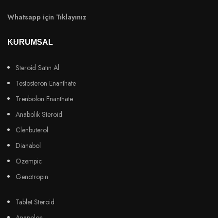
Whatsapp için Tıklayınız
KURUMSAL
Steroid Satın Al
Testosteron Enanthate
Trenbolon Enanthate
Anabolik Steroid
Clenbuterol
Dianabol
Ozempic
Genotropin
Tablet Steroid
Anapolon