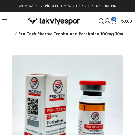
WHATSAPP ÜZERİNDEN TÜM SORULARINIZI SORABiLiRSiNiZ
0
₺
0,00
rabolan
Pro-Tech Pharma Trenbolone Parabolan 100mg 10ml