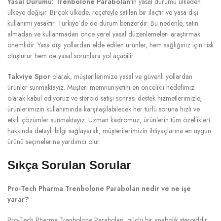
Yasal Durumu:
Trenbolone Parabolan
‘ın yasal durumu ülkeden
ülkeye değişir. Birçok ülkede, reçeteyle satılan bir ilaçtır ve yasa dışı
kullanımı yasaktır. Türkiye’de de durum benzerdir. Bu nedenle, satın
almadan ve kullanmadan önce yerel yasal düzenlemeleri araştırmak
önemlidir. Yasa dışı yollardan elde edilen ürünler, hem sağlığınız için risk
oluşturur hem de yasal sorunlara yol açabilir.
Takviye Spor
olarak, müşterilerimize yasal ve güvenli yollardan
ürünler sunmaktayız. Müşteri memnuniyetini en öncelikli hedefimiz
olarak kabul ediyoruz ve steroid satışı sonrası destek hizmetlerimizle,
ürünlerimizin kullanımında karşılaşılabilecek her türlü soruna hızlı ve
etkili çözümler sunmaktayız. Uzman kadromuz, ürünlerin tüm özellikleri
hakkında detaylı bilgi sağlayarak, müşterilerimizin ihtiyaçlarına en uygun
ürünü seçmelerine yardımcı olur.
Sıkça Sorulan Sorular
Pro-Tech Pharma Trenbolone Parabolan nedir ve ne işe
yarar?
Pro-Tech Pharma Trenbolone Parabolan, güçlü bir anabolik steroiddir.