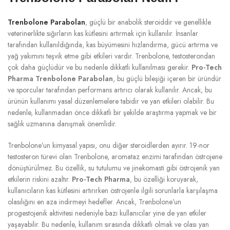
Trenbolone Parabolan
, güçlü bir anabolik steroiddir ve genellikle
veterinerlikte sığırların kas kütlesini artırmak için kullanılır. İnsanlar
tarafından kullanıldığında, kas büyümesini hızlandırma, gücü artırma ve
yağ yakımını teşvik etme gibi etkileri vardır. Trenbolone, testosterondan
çok daha güçlüdür ve bu nedenle dikkatli kullanılması gerekir.
Pro-Tech
Pharma Trenbolone Parabolan
, bu güçlü bileşiği içeren bir üründür
ve sporcular tarafından performans artırıcı olarak kullanılır. Ancak, bu
ürünün kullanımı yasal düzenlemelere tabidir ve yan etkileri olabilir. Bu
nedenle, kullanmadan önce dikkatli bir şekilde araştırma yapmak ve bir
sağlık uzmanına danışmak önemlidir.
Trenbolone’un kimyasal yapısı, onu diğer steroidlerden ayırır. 19-nor
testosteron türevi olan Trenbolone, aromataz enzimi tarafından östrojene
dönüştürülmez. Bu özellik, su tutulumu ve jinekomasti gibi östrojenik yan
etkilerin riskini azaltır.
Pro-Tech Pharma
, bu özelliği koruyarak,
kullanıcıların kas kütlesini artırırken östrojenle ilgili sorunlarla karşılaşma
olasılığını en aza indirmeyi hedefler. Ancak, Trenbolone’un
progestojenik aktivitesi nedeniyle bazı kullanıcılar yine de yan etkiler
yaşayabilir. Bu nedenle, kullanım sırasında dikkatli olmak ve olası yan