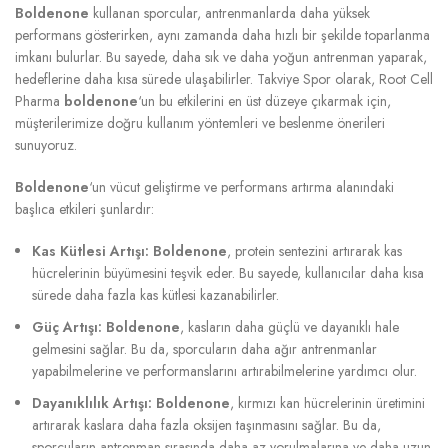
Boldenone
kullanan sporcular, antrenmanlarda daha yüksek
performans gösterirken, aynı zamanda daha hızlı bir şekilde toparlanma
imkanı bulurlar. Bu sayede, daha sık ve daha yoğun antrenman yaparak,
hedeflerine daha kısa sürede ulaşabilirler. Takviye Spor olarak, Root Cell
Pharma
boldenone
‘un bu etkilerini en üst düzeye çıkarmak için,
müşterilerimize doğru kullanım yöntemleri ve beslenme önerileri
sunuyoruz.
Boldenone
‘un vücut geliştirme ve performans artırma alanındaki
başlıca etkileri şunlardır:
Kas Kütlesi Artışı:
Boldenone
, protein sentezini artırarak kas
hücrelerinin büyümesini teşvik eder. Bu sayede, kullanıcılar daha kısa
sürede daha fazla kas kütlesi kazanabilirler.
Güç Artışı:
Boldenone
, kasların daha güçlü ve dayanıklı hale
gelmesini sağlar. Bu da, sporcuların daha ağır antrenmanlar
yapabilmelerine ve performanslarını artırabilmelerine yardımcı olur.
Dayanıklılık Artışı:
Boldenone
, kırmızı kan hücrelerinin üretimini
artırarak kaslara daha fazla oksijen taşınmasını sağlar. Bu da,
sporcuların antrenman sırasında daha az yorulmalarına ve daha uzun