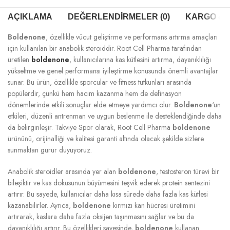
AÇIKLAMA
DEĞERLENDIRMELER (0)
KARGO & T
Boldenone
, özellikle vücut geliştirme ve performans artırma amaçları
için kullanılan bir anabolik steroiddir. Root Cell Pharma tarafından
üretilen
boldenone
, kullanıcılarına kas kütlesini artırma, dayanıklılığı
yükseltme ve genel performansı iyileştirme konusunda önemli avantajlar
sunar. Bu ürün, özellikle sporcular ve fitness tutkunları arasında
popülerdir, çünkü hem hacim kazanma hem de definasyon
dönemlerinde etkili sonuçlar elde etmeye yardımcı olur.
Boldenone
‘un
etkileri, düzenli antrenman ve uygun beslenme ile desteklendiğinde daha
da belirginleşir. Takviye Spor olarak, Root Cell Pharma
boldenone
ürününü, orijinalliği ve kalitesi garanti altında olacak şekilde sizlere
sunmaktan gurur duyuyoruz.
Anabolik steroidler arasında yer alan
boldenone
, testosteron türevi bir
bileşiktir ve kas dokusunun büyümesini teşvik ederek protein sentezini
artırır. Bu sayede, kullanıcılar daha kısa sürede daha fazla kas kütlesi
kazanabilirler. Ayrıca,
boldenone
kırmızı kan hücresi üretimini
artırarak, kaslara daha fazla oksijen taşınmasını sağlar ve bu da
dayanıklılığı artırır. Bu özellikleri sayesinde,
boldenone
kullanan