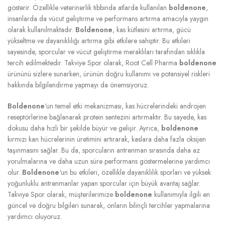
gösterir. Özellikle veterinerlik tıbbında atlarda kullanılan
boldenone
,
insanlarda da vücut geliştirme ve performans artırma amacıyla yaygın
olarak kullanılmaktadır.
Boldenone
, kas kütlesini artırma, gücü
yükseltme ve dayanıklılığı artırma gibi etkilere sahiptir. Bu etkileri
sayesinde, sporcular ve vücut geliştirme meraklıları tarafından sıklıkla
tercih edilmektedir. Takviye Spor olarak, Root Cell Pharma
boldenone
ürününü sizlere sunarken, ürünün doğru kullanımı ve potansiyel riskleri
hakkında bilgilendirme yapmayı da önemsiyoruz.
Boldenone
‘un temel etki mekanizması, kas hücrelerindeki androjen
reseptörlerine bağlanarak protein sentezini artırmaktır. Bu sayede, kas
dokusu daha hızlı bir şekilde büyür ve gelişir. Ayrıca,
boldenone
kırmızı kan hücrelerinin üretimini artırarak, kaslara daha fazla oksijen
taşınmasını sağlar. Bu da, sporcuların antrenman sırasında daha az
yorulmalarına ve daha uzun süre performans göstermelerine yardımcı
olur.
Boldenone
‘un bu etkileri, özellikle dayanıklılık sporları ve yüksek
yoğunluklu antrenmanlar yapan sporcular için büyük avantaj sağlar.
Takviye Spor olarak, müşterilerimize
boldenone
kullanımıyla ilgili en
güncel ve doğru bilgileri sunarak, onların bilinçli tercihler yapmalarına
yardımcı oluyoruz.