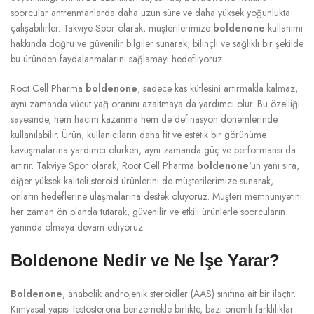
sporcular antrenmanlarda daha uzun süre ve daha yüksek yoğunlukta
çalışabilirler. Takviye Spor olarak, müşterilerimize
boldenone
kullanımı
hakkında doğru ve güvenilir bilgiler sunarak, bilinçli ve sağlıklı bir şekilde
bu üründen faydalanmalarını sağlamayı hedefliyoruz.
Root Cell Pharma
boldenone
, sadece kas kütlesini artırmakla kalmaz,
aynı zamanda vücut yağ oranını azaltmaya da yardımcı olur. Bu özelliği
sayesinde, hem hacim kazanma hem de definasyon dönemlerinde
kullanılabilir. Ürün, kullanıcıların daha fit ve estetik bir görünüme
kavuşmalarına yardımcı olurken, aynı zamanda güç ve performansı da
artırır. Takviye Spor olarak, Root Cell Pharma
boldenone
‘un yanı sıra,
diğer yüksek kaliteli steroid ürünlerini de müşterilerimize sunarak,
onların hedeflerine ulaşmalarına destek oluyoruz. Müşteri memnuniyetini
her zaman ön planda tutarak, güvenilir ve etkili ürünlerle sporcuların
yanında olmaya devam ediyoruz.
Boldenone Nedir ve Ne İşe Yarar?
Boldenone
, anabolik androjenik steroidler (AAS) sınıfına ait bir ilaçtır.
Kimyasal yapısı testosterona benzemekle birlikte, bazı önemli farklılıklar