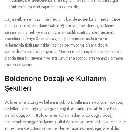
nedenle,
boldenone
kullanan kişilerin düzenli olarak karaciğer
fonksiyon testlerini yaptırmaları önemlidir.
Bu yan etkileri en aza indirmek için,
boldenone
kullanmadan önce
mutlaka bir doktora danışmak, doğru dozajı belirlemek, kullanım
süresini sınırlamak ve düzenli olarak sağlık kontrolünden geçmek
önemlidir. Takviye Spor olarak, müşterilerimize
boldenone
kullanımıyla ilgili tüm riskleri açıkça belirtiyor ve onlara doğru
yönlendirmelerde bulunuyoruz. Müşteri memnuniyetini her zaman ön
planda tutarak, güvenilir ve etkili ürünlerle sporcuların yanında olmaya
devam ediyoruz.
Boldenone Dozajı ve Kullanım
Şekilleri
Boldenone
dozajı ve kullanım şekilleri, kullanıcının deneyim seviyesi,
hedefleri, vücut ağırlığı ve genel sağlık durumu gibi faktörlere bağlı
olarak değişebilir.
Boldenone
kullanmadan önce doğru dozajı
belirlemek ve uygun kullanım şeklini öğrenmek, hem etkili sonuçlar elde
etmek hem de potansiyel yan etkileri en aza indirmek için önemlidir.