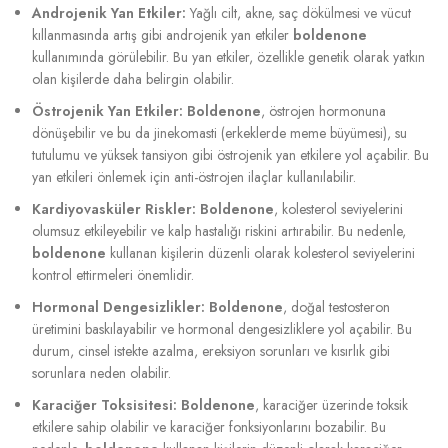
Androjenik Yan Etkiler:
Yağlı cilt, akne, saç dökülmesi ve vücut
kıllanmasında artış gibi androjenik yan etkiler
boldenone
kullanımında görülebilir. Bu yan etkiler, özellikle genetik olarak yatkın
olan kişilerde daha belirgin olabilir.
Östrojenik Yan Etkiler:
Boldenone
, östrojen hormonuna
dönüşebilir ve bu da jinekomasti (erkeklerde meme büyümesi), su
tutulumu ve yüksek tansiyon gibi östrojenik yan etkilere yol açabilir. Bu
yan etkileri önlemek için anti-östrojen ilaçlar kullanılabilir.
Kardiyovasküler Riskler:
Boldenone
, kolesterol seviyelerini
olumsuz etkileyebilir ve kalp hastalığı riskini artırabilir. Bu nedenle,
boldenone
kullanan kişilerin düzenli olarak kolesterol seviyelerini
kontrol ettirmeleri önemlidir.
Hormonal Dengesizlikler:
Boldenone
, doğal testosteron
üretimini baskılayabilir ve hormonal dengesizliklere yol açabilir. Bu
durum, cinsel istekte azalma, ereksiyon sorunları ve kısırlık gibi
sorunlara neden olabilir.
Karaciğer Toksisitesi:
Boldenone
, karaciğer üzerinde toksik
etkilere sahip olabilir ve karaciğer fonksiyonlarını bozabilir. Bu