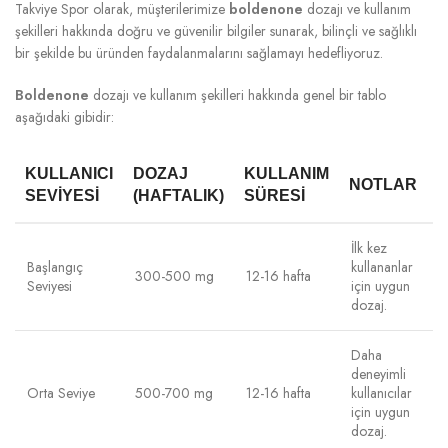
Takviye Spor olarak, müşterilerimize
boldenone
dozajı ve kullanım
şekilleri hakkında doğru ve güvenilir bilgiler sunarak, bilinçli ve sağlıklı
bir şekilde bu üründen faydalanmalarını sağlamayı hedefliyoruz.
Boldenone
dozajı ve kullanım şekilleri hakkında genel bir tablo
aşağıdaki gibidir:
KULLANICI
DOZAJ
KULLANIM
NOTLAR
SEVIYESI
(HAFTALIK)
SÜRESI
İlk kez
Başlangıç
kullananlar
300-500 mg
12-16 hafta
Seviyesi
için uygun
dozaj.
Daha
deneyimli
Orta Seviye
500-700 mg
12-16 hafta
kullanıcılar
için uygun
dozaj.