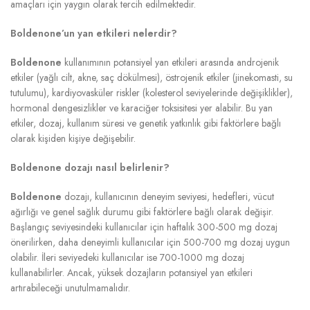
amaçları için yaygın olarak tercih edilmektedir.
Boldenone’un yan etkileri nelerdir?
Boldenone
kullanımının potansiyel yan etkileri arasında androjenik
etkiler (yağlı cilt, akne, saç dökülmesi), östrojenik etkiler (jinekomasti, su
tutulumu), kardiyovasküler riskler (kolesterol seviyelerinde değişiklikler),
hormonal dengesizlikler ve karaciğer toksisitesi yer alabilir. Bu yan
etkiler, dozaj, kullanım süresi ve genetik yatkınlık gibi faktörlere bağlı
olarak kişiden kişiye değişebilir.
Boldenone dozajı nasıl belirlenir?
Boldenone
dozajı, kullanıcının deneyim seviyesi, hedefleri, vücut
ağırlığı ve genel sağlık durumu gibi faktörlere bağlı olarak değişir.
Başlangıç seviyesindeki kullanıcılar için haftalık 300-500 mg dozaj
önerilirken, daha deneyimli kullanıcılar için 500-700 mg dozaj uygun
olabilir. İleri seviyedeki kullanıcılar ise 700-1000 mg dozaj
kullanabilirler. Ancak, yüksek dozajların potansiyel yan etkileri
artırabileceği unutulmamalıdır.