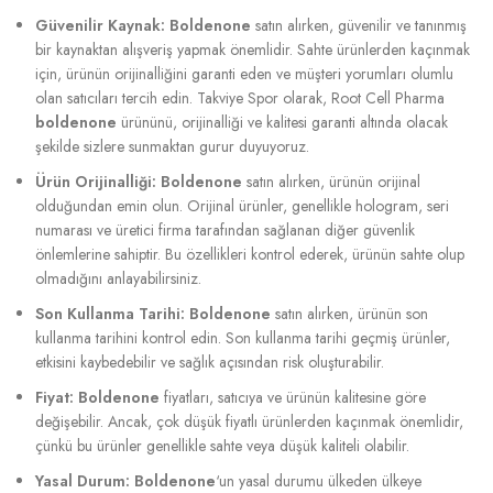
Güvenilir Kaynak:
Boldenone
satın alırken, güvenilir ve tanınmış
bir kaynaktan alışveriş yapmak önemlidir. Sahte ürünlerden kaçınmak
için, ürünün orijinalliğini garanti eden ve müşteri yorumları olumlu
olan satıcıları tercih edin. Takviye Spor olarak, Root Cell Pharma
boldenone
ürününü, orijinalliği ve kalitesi garanti altında olacak
şekilde sizlere sunmaktan gurur duyuyoruz.
Ürün Orijinalliği:
Boldenone
satın alırken, ürünün orijinal
olduğundan emin olun. Orijinal ürünler, genellikle hologram, seri
numarası ve üretici firma tarafından sağlanan diğer güvenlik
önlemlerine sahiptir. Bu özellikleri kontrol ederek, ürünün sahte olup
olmadığını anlayabilirsiniz.
Son Kullanma Tarihi:
Boldenone
satın alırken, ürünün son
kullanma tarihini kontrol edin. Son kullanma tarihi geçmiş ürünler,
etkisini kaybedebilir ve sağlık açısından risk oluşturabilir.
Fiyat:
Boldenone
fiyatları, satıcıya ve ürünün kalitesine göre
değişebilir. Ancak, çok düşük fiyatlı ürünlerden kaçınmak önemlidir,
çünkü bu ürünler genellikle sahte veya düşük kaliteli olabilir.
Yasal Durum:
Boldenone
‘un yasal durumu ülkeden ülkeye