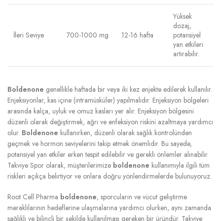
Yüksek
dozaj,
İleri Seviye
700-1000 mg
12-16 hafta
potansiyel
yan etkileri
artırabilir.
Boldenone
genellikle haftada bir veya iki kez enjekte edilerek kullanılır.
Enjeksiyonlar, kas içine (intramüsküler) yapılmalıdır. Enjeksiyon bölgeleri
arasında kalça, uyluk ve omuz kasları yer alır. Enjeksiyon bölgesini
düzenli olarak değiştirmek, ağrı ve enfeksiyon riskini azaltmaya yardımcı
olur.
Boldenone
kullanırken, düzenli olarak sağlık kontrolünden
geçmek ve hormon seviyelerini takip etmek önemlidir. Bu sayede,
potansiyel yan etkiler erken tespit edilebilir ve gerekli önlemler alınabilir.
Takviye Spor olarak, müşterilerimize
boldenone
kullanımıyla ilgili tüm
riskleri açıkça belirtiyor ve onlara doğru yönlendirmelerde bulunuyoruz.
Root Cell Pharma
boldenone
, sporcuların ve vücut geliştirme
meraklılarının hedeflerine ulaşmalarına yardımcı olurken, aynı zamanda
sağlıklı ve bilinçli bir şekilde kullanılması gereken bir üründür. Takviye