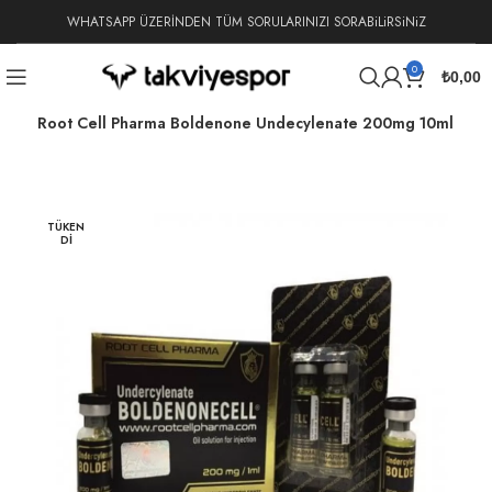
WHATSAPP ÜZERİNDEN TÜM SORULARINIZI SORABiLiRSiNiZ
0
₺
0,00
non
Root Cell Pharma Boldenone Undecylenate 200mg 10ml
TÜKEN
DI