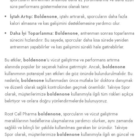
süre performans göstermelerine olanak tanır.
İştah Artışı:
Boldenone
, iştahı artırarak, sporcuların daha fazla
kalori almasına ve kas gelişimini desteklemesine yardımcı olur.
Daha İyi Toparlanma:
Boldenone
, antrenman sonrası toparlanma
sürecini hızlandırır. Bu sayede, sporcular daha kısa sürede yeniden
antrenman yapabilirler ve kas gelişimini sürekli hale getirebilirler.
Bu etkiler,
boldenone
‘u vücut geliştirme ve performans artırma
alanında popüler bir seçenek haline getirmiştir. Ancak,
boldenone
kullanımının potansiyel yan etkileri de göz önünde bulundurulmalıdır. Bu
nedenle,
boldenone
kullanmadan önce mutlaka bir doktora danışmak
ve düzenli olarak sağlık kontrolünden geçmek önemlidir. Takviye Spor
olarak, müşterilerimize
boldenone
kullanımıyla ilgili tüm riskleri açıkça
belirtiyor ve onlara doğru yönlendirmelerde bulunuyoruz.
Root Cell Pharma
boldenone
, sporcuların ve vücut geliştirme
meraklılarının hedeflerine ulaşmalarına yardımcı olurken, aynı zamanda
sağlıklı ve bilinçli bir şekilde kullanılması gereken bir üründür. Takviye
Spor olarak, müşterilerimize
boldenone
kullanımıyla ilgili en güncel ve