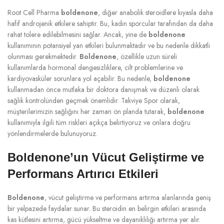
Root Cell Pharma
boldenone
, diğer anabolik steroidlere kıyasla daha
hafif androjenik etkilere sahiptir. Bu, kadın sporcular tarafından da daha
rahat tolere edilebilmesini sağlar. Ancak, yine de
boldenone
kullanımının potansiyel yan etkileri bulunmaktadır ve bu nedenle dikkatli
olunması gerekmektedir.
Boldenone
, özellikle uzun süreli
kullanımlarda hormonal dengesizliklere, cilt problemlerine ve
kardiyovasküler sorunlara yol açabilir. Bu nedenle,
boldenone
kullanmadan önce mutlaka bir doktora danışmak ve düzenli olarak
sağlık kontrolünden geçmek önemlidir. Takviye Spor olarak,
müşterilerimizin sağlığını her zaman ön planda tutarak,
boldenone
kullanımıyla ilgili tüm riskleri açıkça belirtiyoruz ve onlara doğru
yönlendirmelerde bulunuyoruz.
Boldenone’un Vücut Geliştirme ve
Performans Artırıcı Etkileri
Boldenone
, vücut geliştirme ve performans artırma alanlarında geniş
bir yelpazede faydalar sunar. Bu steroidin en belirgin etkileri arasında
kas kütlesini artırma, gücü yükseltme ve dayanıklılığı artırma yer alır.