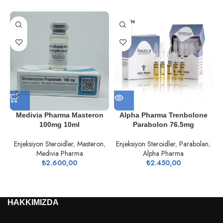
TÜKEN
DI
Medivia Pharma Masteron
Alpha Pharma Trenbolone
100mg 10ml
Parabolon 76.5mg
Enjeksiyon Steroidler
,
Masteron
,
Enjeksiyon Steroidler
,
Parabolan
,
Medivia Pharma
Alpha Pharma
E
₺
2.600,00
₺
2.450,00
HAKKIMIZDA