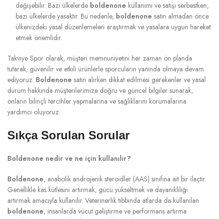
değişebilir. Bazı ülkelerde
boldenone
kullanımı ve satışı serbestken,
bazı ülkelerde yasaktır. Bu nedenle,
boldenone
satın almadan önce
ülkenizdeki yasal düzenlemeleri araştırmak ve yasalara uygun hareket
etmek önemlidir.
Takviye Spor olarak, müşteri memnuniyetini her zaman ön planda
tutarak, güvenilir ve etkili ürünlerle sporcuların yanında olmaya devam
ediyoruz.
Boldenone
satın alırken dikkat edilmesi gerekenler ve yasal
durum hakkında müşterilerimize doğru ve güncel bilgiler sunarak,
onların bilinçli tercihler yapmalarına ve sağlıklarını korumalarına
yardımcı oluyoruz.
Sıkça Sorulan Sorular
Boldenone nedir ve ne için kullanılır?
Boldenone
, anabolik androjenik steroidler (AAS) sınıfına ait bir ilaçtır.
Genellikle kas kütlesini artırmak, gücü yükseltmek ve dayanıklılığı
artırmak amacıyla kullanılır. Veterinerlik tıbbında atlarda da kullanılan
boldenone
, insanlarda vücut geliştirme ve performans artırma