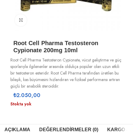
Büyütmek için tıklayın
Root Cell Pharma Testosteron
Cypionate 200mg 10ml
Root Cell Pharma Testosteron Cypionate, vücut geliştirme ve güç
sporlarıyla ilgilenenler arasında oldukça popüler olan uzun etkili
bir testosteron esteridir. Root Cell Pharma tarafından üretilen bu
bileşik, kas büyümesini hızlandıran ve fiziksel performansı artıran
güçlü bir anabolik steroiddir.
₺
2.050,00
Stokta yok
AÇIKLAMA
DEĞERLENDIRMELER (0)
KARGO & T