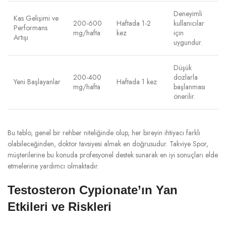
Deneyimli
Kas Gelişimi ve
200-600
Haftada 1-2
kullanıcılar
Performans
mg/hafta
kez
için
Artışı
uygundur.
Düşük
200-400
dozlarla
Yeni Başlayanlar
Haftada 1 kez
mg/hafta
başlanması
önerilir.
Bu tablo, genel bir rehber niteliğinde olup, her bireyin ihtiyacı farklı
olabileceğinden, doktor tavsiyesi almak en doğrusudur. Takviye Spor,
müşterilerine bu konuda profesyonel destek sunarak en iyi sonuçları elde
etmelerine yardımcı olmaktadır.
Testosteron Cypionate’ın Yan
Etkileri ve Riskleri