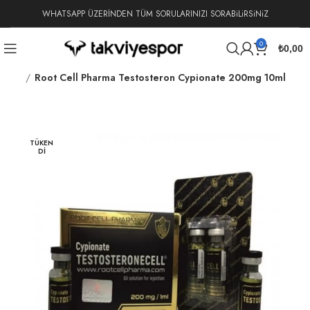
WHATSAPP ÜZERİNDEN TÜM SORULARINIZI SORABiLiRSiNiZ
0
₺
0,00
ionate
Root Cell Pharma Testosteron Cypionate 200mg 10ml
TÜKEN
DI