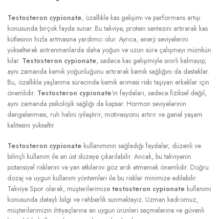
Testosteron cypionate
, özellikle kas gelişimi ve performans artışı
konusunda birçok fayda sunar. Bu takviye, protein sentezini artırarak kas
kütlesinin hızla artmasına yardımcı olur. Ayrıca, enerji seviyelerini
yükselterek antrenmanlarda daha yoğun ve uzun süre çalışmayı mümkün
kılar.
Testosteron cypionate
, sadece kas gelişimiyle sınırlı kalmayıp,
aynı zamanda kemik yoğunluğunu artırarak kemik sağlığını da destekler.
Bu, özellikle yaşlanma sürecinde kemik erimesi riski taşıyan erkekler için
önemlidir.
Testosteron cypionate
‘ın faydaları, sadece fiziksel değil,
aynı zamanda psikolojik sağlığı da kapsar. Hormon seviyelerinin
dengelenmesi, ruh halini iyileştirir, motivasyonu artırır ve genel yaşam
kalitesini yükseltir.
Testosteron cypionate
kullanımının sağladığı faydalar, düzenli ve
bilinçli kullanım ile en üst düzeye çıkarılabilir. Ancak, bu takviyenin
potansiyel risklerini ve yan etkilerini göz ardı etmemek önemlidir. Doğru
dozaj ve uygun kullanım yöntemleri ile bu riskler minimize edilebilir.
Takviye Spor olarak, müşterilerimize
testosteron cypionate
kullanımı
konusunda detaylı bilgi ve rehberlik sunmaktayız. Uzman kadromuz,
müşterilerimizin ihtiyaçlarına en uygun ürünleri seçmelerine ve güvenli