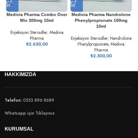
Medivia Pharma Combo Over
Medivia Pharma Nandrolone
Mix 300mg 10ml
Phenylpropionate 100mg
10ml
Enjeksiyon Steroidler
,
Medivia
Pharma
Enjeksiyon Steroidler
,
Nandrolone
E
₺
2.650,00
Phenylpropionate
,
Medivia
Pharma
₺
2.500,00
HAKKIMIZDA
Telefon:
0553 896 8689
Whatsapp için Tıklayınız
KURUMSAL