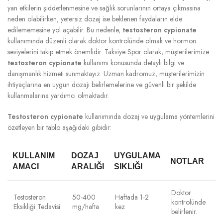
yan etkilerin şiddetlenmesine ve sağlık sorunlarının ortaya çıkmasına
neden olabilirken, yetersiz dozaj ise beklenen faydaların elde
edilememesine yol açabilir. Bu nedenle,
testosteron cypionate
kullanımında düzenli olarak doktor kontrolünde olmak ve hormon
seviyelerini takip etmek önemlidir. Takviye Spor olarak, müşterilerimize
testosteron cypionate
kullanımı konusunda detaylı bilgi ve
danışmanlık hizmeti sunmaktayız. Uzman kadromuz, müşterilerimizin
ihtiyaçlarına en uygun dozajı belirlemelerine ve güvenli bir şekilde
kullanmalarına yardımcı olmaktadır.
Testosteron cypionate
kullanımında dozaj ve uygulama yöntemlerini
özetleyen bir tablo aşağıdaki gibidir:
KULLANIM
DOZAJ
UYGULAMA
NOTLAR
AMACI
ARALIĞI
SIKLIĞI
Doktor
Testosteron
50-400
Haftada 1-2
kontrolünde
Eksikliği Tedavisi
mg/hafta
kez
belirlenir.