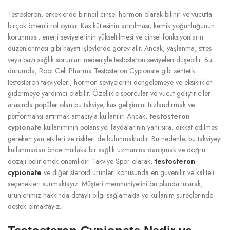
Testosteron, erkeklerde birincil cinsel hormon olarak bilinir ve vücutta
birçok önemli rol oynar. Kas kütlesinin artırılması, kemik yoğunluğunun
korunması, enerji seviyelerinin yükseltilmesi ve cinsel fonksiyonların
düzenlenmesi gibi hayati işlevlerde görev alır. Ancak, yaşlanma, stres
veya bazı sağlık sorunları nedeniyle testosteron seviyeleri düşebilir. Bu
durumda, Root Cell Pharma Testosteron Cypionate gibi sentetik
testosteron takviyeleri, hormon seviyelerini dengelemeye ve eksiklikleri
gidermeye yardımcı olabilir. Özellikle sporcular ve vücut geliştiriciler
arasında popüler olan bu takviye, kas gelişimini hızlandırmak ve
performansı artırmak amacıyla kullanılır. Ancak,
testosteron
cypionate
kullanımının potansiyel faydalarının yanı sıra, dikkat edilmesi
gereken yan etkileri ve riskleri de bulunmaktadır. Bu nedenle, bu takviyeyi
kullanmadan önce mutlaka bir sağlık uzmanına danışmak ve doğru
dozajı belirlemek önemlidir. Takviye Spor olarak,
testosteron
cypionate
ve diğer steroid ürünleri konusunda en güvenilir ve kaliteli
seçenekleri sunmaktayız. Müşteri memnuniyetini ön planda tutarak,
ürünlerimiz hakkında detaylı bilgi sağlamakta ve kullanım süreçlerinde
destek olmaktayız.