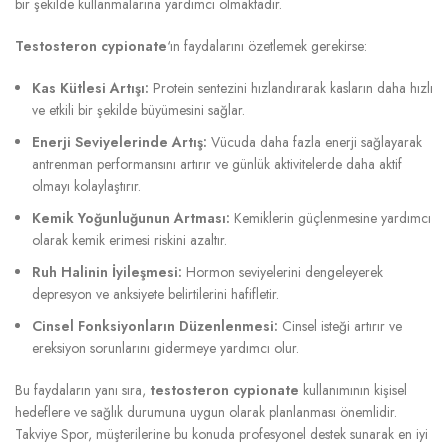
bir şekilde kullanmalarına yardımcı olmaktadır.
Testosteron cypionate
‘ın faydalarını özetlemek gerekirse:
Kas Kütlesi Artışı:
Protein sentezini hızlandırarak kasların daha hızlı
ve etkili bir şekilde büyümesini sağlar.
Enerji Seviyelerinde Artış:
Vücuda daha fazla enerji sağlayarak
antrenman performansını artırır ve günlük aktivitelerde daha aktif
olmayı kolaylaştırır.
Kemik Yoğunluğunun Artması:
Kemiklerin güçlenmesine yardımcı
olarak kemik erimesi riskini azaltır.
Ruh Halinin İyileşmesi:
Hormon seviyelerini dengeleyerek
depresyon ve anksiyete belirtilerini hafifletir.
Cinsel Fonksiyonların Düzenlenmesi:
Cinsel isteği artırır ve
ereksiyon sorunlarını gidermeye yardımcı olur.
Bu faydaların yanı sıra,
testosteron cypionate
kullanımının kişisel
hedeflere ve sağlık durumuna uygun olarak planlanması önemlidir.
Takviye Spor, müşterilerine bu konuda profesyonel destek sunarak en iyi