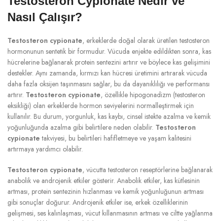
Testosteron Cypionate Nedir ve
Nasıl Çalışır?
Testosteron cypionate
, erkeklerde doğal olarak üretilen testosteron
hormonunun sentetik bir formudur. Vücuda enjekte edildikten sonra, kas
hücrelerine bağlanarak protein sentezini artırır ve böylece kas gelişimini
destekler. Aynı zamanda, kırmızı kan hücresi üretimini artırarak vücuda
daha fazla oksijen taşınmasını sağlar, bu da dayanıklılığı ve performansı
artırır.
Testosteron cypionate
, özellikle hipogonadizm (testosteron
eksikliği) olan erkeklerde hormon seviyelerini normalleştirmek için
kullanılır. Bu durum, yorgunluk, kas kaybı, cinsel istekte azalma ve kemik
yoğunluğunda azalma gibi belirtilere neden olabilir.
Testosteron
cypionate
takviyesi, bu belirtileri hafifletmeye ve yaşam kalitesini
artırmaya yardımcı olabilir.
Testosteron cypionate
, vücutta testosteron reseptörlerine bağlanarak
anabolik ve androjenik etkiler gösterir. Anabolik etkiler, kas kütlesinin
artması, protein sentezinin hızlanması ve kemik yoğunluğunun artması
gibi sonuçlar doğurur. Androjenik etkiler ise, erkek özelliklerinin
gelişmesi, ses kalınlaşması, vücut kıllanmasının artması ve ciltte yağlanma