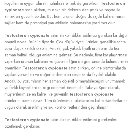
koşullarına uygun olarak muhafaza etmek de gereklidir.
Testosteron
cypionate
satın alırken, mutlaka bir doktora danışmak ve reçete ile
almak en güvenli yoldur. Bu, hem ürünün doğru dozajda kullanılmasını
sağlar hem de potansiyel yan etkilerin önlenmesine yardımcı olur.
Testosteron cypionate
satın alırken dikkat edilmesi gereken bir diğer
önemli nokta, ürünün fiyatıdır. Çok düşük fiyatlı ürünler, genellikle sahte
veya düşük kaliteli olabilir. Ancak, çok yüksek fiyatlı ürünlerin de her
zaman kaliteli olduğu anlamına gelmez. Bu nedenle, fiyat karşılaştırması
yaparken ürünün kalitesini ve güvenilirliğini de göz önünde bulundurmak
önemlidir.
Testosteron cypionate
satın alırken, online platformlarda
yapılan yorumları ve değerlendirmeleri okumak da faydalı olabilir.
Ancak, bu yorumların her zaman objektif olmayabileceğini unutmamak
ve farklı kaynaklardan bilgi edinmek önemlidir. Takviye Spor olarak,
müşterilerimize en kaliteli ve güvenilir
testosteron cypionate
ürünlerini sunmaktayız. Tüm ürünlerimiz, uluslararası kalite standartlarına
uygun olarak üretilmiş ve sıkı kontrol testlerinden geçirilmiştir.
Testosteron cypionate
satın alırken dikkat edilmesi gerekenleri
özetlemek gerekirse: