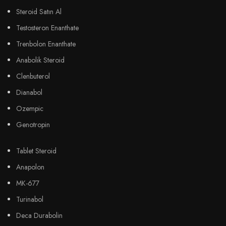
Steroid Satın Al
Testosteron Enanthate
Trenbolon Enanthate
Anabolik Steroid
Clenbuterol
Dianabol
Ozempic
Genotropin
Tablet Steroid
Anapolon
MK-677
Turinabol
Deca Durabolin