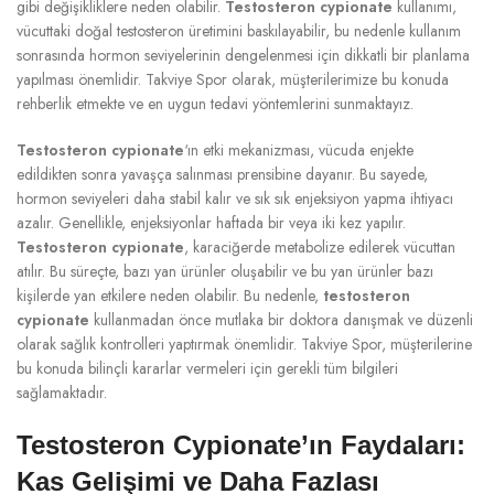
gibi değişikliklere neden olabilir.
Testosteron cypionate
kullanımı,
vücuttaki doğal testosteron üretimini baskılayabilir, bu nedenle kullanım
sonrasında hormon seviyelerinin dengelenmesi için dikkatli bir planlama
yapılması önemlidir. Takviye Spor olarak, müşterilerimize bu konuda
rehberlik etmekte ve en uygun tedavi yöntemlerini sunmaktayız.
Testosteron cypionate
‘ın etki mekanizması, vücuda enjekte
edildikten sonra yavaşça salınması prensibine dayanır. Bu sayede,
hormon seviyeleri daha stabil kalır ve sık sık enjeksiyon yapma ihtiyacı
azalır. Genellikle, enjeksiyonlar haftada bir veya iki kez yapılır.
Testosteron cypionate
, karaciğerde metabolize edilerek vücuttan
atılır. Bu süreçte, bazı yan ürünler oluşabilir ve bu yan ürünler bazı
kişilerde yan etkilere neden olabilir. Bu nedenle,
testosteron
cypionate
kullanmadan önce mutlaka bir doktora danışmak ve düzenli
olarak sağlık kontrolleri yaptırmak önemlidir. Takviye Spor, müşterilerine
bu konuda bilinçli kararlar vermeleri için gerekli tüm bilgileri
sağlamaktadır.
Testosteron Cypionate’ın Faydaları:
Kas Gelişimi ve Daha Fazlası