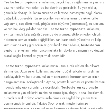
Testosteron cypionate
kullanımı, birçok fayda sağlamasının yanı sıra,
bazı yan etkileri ve riskleri de beraberinde getirebilir. Bu yan etkiler,
genellikle dozaja, kullanım süresine ve bireysel hassasiyete bağlı olarak
değişiklik gösterebilir. En sık görülen yan etkiler arasında akne, ciltte
yağlanma, saç dökülmesi, göğüslerde büyüme (jinekomasti), su tutulumu
ve ruh hali değişiklikleri yer alır.
Testosteron cypionate
kullanımı,
aynı zamanda kalp sağlığı üzerinde de olumsuz etkilere neden olabilir.
Kolesterol seviyelerinde değişiklikler, kan basıncında yükselme ve kalp
krizi riskinde artış gibi sorunlar görülebilir. Bu nedenle,
testosteron
cypionate
kullanmadan önce mutlaka bir doktora danışmak ve düzenli
olarak sağlık kontrolleri yaptırmak önemlidir.
Testosteron cypionate
kullanımının uzun süreli etkileri de dikkate
alınmalıdır. Uzun süreli kullanım, vücudun doğal testosteron üretimini
baskılayabilir ve bu durum, kullanım sonrasında hormon seviyelerinin
dengelenmesini zorlaştırabilir. Ayrıca, prostat büyümesi ve prostat kanseri
riskinde artış gibi sorunlar da görülebilir.
Testosteron cypionate
kullanımının yan etkilerini minimize etmek için, doğru dozajı belirlemek,
düzenli olarak doktor kontrolünde olmak ve sağlıklı bir yaşam tarzı
benimsemek önemlidir. Takviye Spor olarak, müşterilerimize
testosteron cypionate
kullanımı konusunda detaylı bilgi ve rehberlik