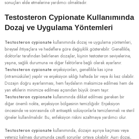
sonuçları elde etmelerine yardımcı olmaktadır.
Testosteron Cypionate Kullanımında
Dozaj ve Uygulama Yöntemleri
Testosteron cypionate
kullanımında dozaj ve uygulama yöntemleri,
bireysel ihtiyaçlara ve hedeflere göre değişiklik gösterebilir. Genellikle,
doktorlar tarafından belirlenen dozajlar, kişinin testosteron seviyelerine,
yaşına, sağlık durumuna ve diğer faktörlere bağlı olarak ayarlanır.
Testosteron cypionate
enjeksiyonları, genellikle kas içine
(intramüsküler) yapılır ve enjeksiyon sıklığı haftada bir veya iki kez olabilir.
Dozajın doğru ayarlanması, hem faydaların maksimize edilmesi hem de
yan etkilerin minimize edilmesi açısından büyük önem taşır.
Testosteron cypionate
kullanımında dikkat edilmesi gereken bir
diğer önemli nokta, enjeksiyon bölgesinin temizliğidir. Enjeksiyon
öncesinde ve sonrasında cilt antiseptik solüsyonlarla temizlenmeli ve steril
iğneler kullanılmalıdır. Bu, enfeksiyon riskini azaltmaya yardımcı olur.
Testosteron cypionate
kullanımında, dozajın aşırıya kaçması veya
yetersiz kalması durumunda çeşitli sorunlar ortaya çıkabilir. Aşırı dozaj,