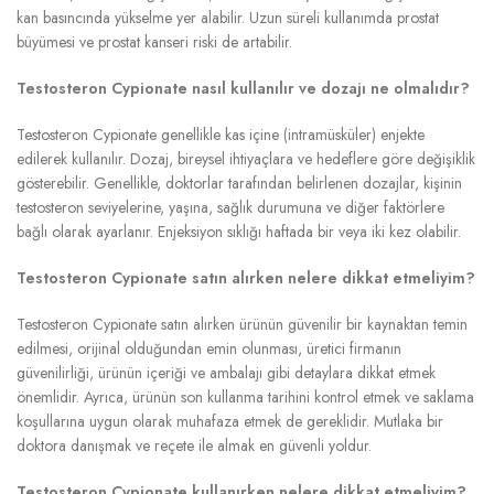
kan basıncında yükselme yer alabilir. Uzun süreli kullanımda prostat
büyümesi ve prostat kanseri riski de artabilir.
Testosteron Cypionate nasıl kullanılır ve dozajı ne olmalıdır?
Testosteron Cypionate genellikle kas içine (intramüsküler) enjekte
edilerek kullanılır. Dozaj, bireysel ihtiyaçlara ve hedeflere göre değişiklik
gösterebilir. Genellikle, doktorlar tarafından belirlenen dozajlar, kişinin
testosteron seviyelerine, yaşına, sağlık durumuna ve diğer faktörlere
bağlı olarak ayarlanır. Enjeksiyon sıklığı haftada bir veya iki kez olabilir.
Testosteron Cypionate satın alırken nelere dikkat etmeliyim?
Testosteron Cypionate satın alırken ürünün güvenilir bir kaynaktan temin
edilmesi, orijinal olduğundan emin olunması, üretici firmanın
güvenilirliği, ürünün içeriği ve ambalajı gibi detaylara dikkat etmek
önemlidir. Ayrıca, ürünün son kullanma tarihini kontrol etmek ve saklama
koşullarına uygun olarak muhafaza etmek de gereklidir. Mutlaka bir
doktora danışmak ve reçete ile almak en güvenli yoldur.
Testosteron Cypionate kullanırken nelere dikkat etmeliyim?