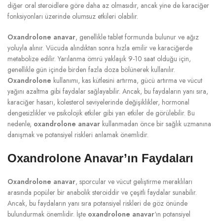
diğer oral steroidlere göre daha az olmasıdır, ancak yine de karaciğer
fonksiyonları üzerinde olumsuz etkileri olabilir.
Oxandrolone anavar
, genellikle tablet formunda bulunur ve ağız
yoluyla alınır. Vücuda alındıktan sonra hızla emilir ve karaciğerde
metabolize edilir. Yarılanma ömrü yaklaşık 9-10 saat olduğu için,
genellikle gün içinde birden fazla doza bölünerek kullanılır.
Oxandrolone
kullanımı, kas kütlesini artırma, gücü artırma ve vücut
yağını azaltma gibi faydalar sağlayabilir. Ancak, bu faydaların yanı sıra,
karaciğer hasarı, kolesterol seviyelerinde değişiklikler, hormonal
dengesizlikler ve psikolojik etkiler gibi yan etkiler de görülebilir. Bu
nedenle,
oxandrolone anavar
kullanmadan önce bir sağlık uzmanına
danışmak ve potansiyel riskleri anlamak önemlidir.
Oxandrolone Anavar’ın Faydaları
Oxandrolone anavar
, sporcular ve vücut geliştirme meraklıları
arasında popüler bir anabolik steroiddir ve çeşitli faydalar sunabilir.
Ancak, bu faydaların yanı sıra potansiyel riskleri de göz önünde
bulundurmak önemlidir. İşte
oxandrolone anavar
‘ın potansiyel