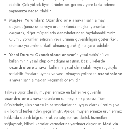
olabilir. Çok yüksek fiyatlı ürünler ise, gereksiz yere fazla ödeme
yapmanıza neden olabilir.
Müşteri Yorumları:
Oxandrolone anavar
satın almayı
düşündüğünüz satıcı veya ürün hakkında müşteri yorumlarını
okuyarak, diğer müşterilerin deneyimlerinden faydalanabilirsiniz.
Olumlu yorumlar, satıcının veya ürünün güvenilirliğini gösterirken,
olumsuz yorumlar dikkatli olmanız gerektiğine işaret edebilir.
Yasal Durum:
Oxandrolone anavar
‘ın yasal statüsünü ve
kullanımının yasal olup olmadığını araştırın. Bazı ülkelerde
oxandrolone anavar
kullanımı yasal olmayabilir veya reçeteyle
satılabilir. Yasalara uymak ve yasal olmayan yollardan
oxandrolone
anavar
satın almaktan kaçınmak önemlidir.
Takviye Spor olarak, müşterilerimize en kaliteli ve güvenilir
oxandrolone anavar
ürünlerini sunmayı amaçlıyoruz. Tüm
ürünlerimiz, uluslararası kalite standartlarına uygun olarak üretilmiş ve
sıkı kontrol testlerinden geçirilmiştir. Ayrıca, müşterilerimize ürünlerimiz
hakkında detaylı bilgi sunarak ve satış sonrası destek hizmetleri
sağlayarak, bilinçli kararlar vermelerine yardımcı oluyoruz.
Medivia