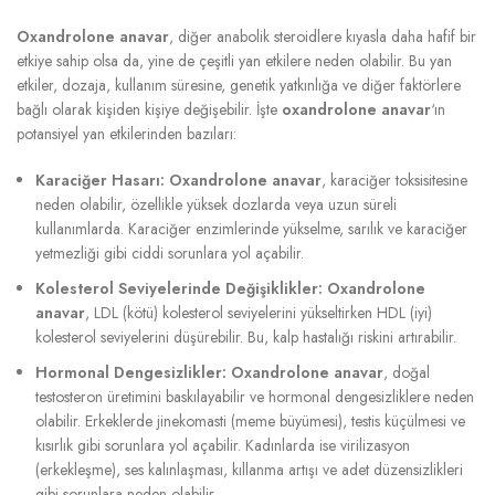
Oxandrolone anavar
, diğer anabolik steroidlere kıyasla daha hafif bir
etkiye sahip olsa da, yine de çeşitli yan etkilere neden olabilir. Bu yan
etkiler, dozaja, kullanım süresine, genetik yatkınlığa ve diğer faktörlere
bağlı olarak kişiden kişiye değişebilir. İşte
oxandrolone anavar
‘ın
potansiyel yan etkilerinden bazıları:
Karaciğer Hasarı:
Oxandrolone anavar
, karaciğer toksisitesine
neden olabilir, özellikle yüksek dozlarda veya uzun süreli
kullanımlarda. Karaciğer enzimlerinde yükselme, sarılık ve karaciğer
yetmezliği gibi ciddi sorunlara yol açabilir.
Kolesterol Seviyelerinde Değişiklikler:
Oxandrolone
anavar
, LDL (kötü) kolesterol seviyelerini yükseltirken HDL (iyi)
kolesterol seviyelerini düşürebilir. Bu, kalp hastalığı riskini artırabilir.
Hormonal Dengesizlikler:
Oxandrolone anavar
, doğal
testosteron üretimini baskılayabilir ve hormonal dengesizliklere neden
olabilir. Erkeklerde jinekomasti (meme büyümesi), testis küçülmesi ve
kısırlık gibi sorunlara yol açabilir. Kadınlarda ise virilizasyon
(erkekleşme), ses kalınlaşması, kıllanma artışı ve adet düzensizlikleri
gibi sorunlara neden olabilir.