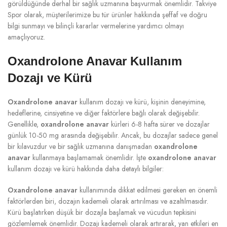
görüldüğünde derhal bir sağlık uzmanına başvurmak önemlidir. Takviye
Spor olarak, müşterilerimize bu tür ürünler hakkında şeffaf ve doğru
bilgi sunmayı ve bilinçli kararlar vermelerine yardımcı olmayı
amaçlıyoruz.
Oxandrolone Anavar Kullanım
Dozajı ve Kürü
Oxandrolone anavar
kullanım dozajı ve kürü, kişinin deneyimine,
hedeflerine, cinsiyetine ve diğer faktörlere bağlı olarak değişebilir.
Genellikle,
oxandrolone anavar
kürleri 6-8 hafta sürer ve dozajlar
günlük 10-50 mg arasında değişebilir. Ancak, bu dozajlar sadece genel
bir kılavuzdur ve bir sağlık uzmanına danışmadan
oxandrolone
anavar
kullanmaya başlamamak önemlidir. İşte
oxandrolone anavar
kullanım dozajı ve kürü hakkında daha detaylı bilgiler:
Oxandrolone anavar
kullanımında dikkat edilmesi gereken en önemli
faktörlerden biri, dozajın kademeli olarak artırılması ve azaltılmasıdır.
Kürü başlatırken düşük bir dozajla başlamak ve vücudun tepkisini
gözlemlemek önemlidir. Dozajı kademeli olarak artırarak, yan etkileri en