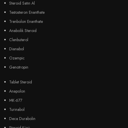
Steroid Satın Al
Testosteron Enanthate
Trenbolon Enanthate
Anabolik Steroid
Clenbuterol
Dianabol
Ozempic
Genotropin
Tablet Steroid
Anapolon
MK-677
Turinabol
Deca Durabolin
Steroid Kürü