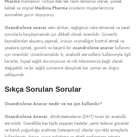
Pharma
markasının Türkiye’deki tek resmi temsilcisi olarak, yüksek
kaliteli ve orijinal
Medivia Pharma
ürünlerini müşterilerimize
sunmaktan gurur duyuyoruz.
Oxandrolone anavar
satın alırken, sağlığınızı riske atmamak ve yasal
sorunlarla karşılaşmamak için dikkatli olmak önemlidir. Güvenilir
kaynaklardan alışveriş yapmak, ürünün orijinalliğini kontrol etmek ve
yasalara uymak, güvenli ve başarılı bir
oxandrolone anavar
kullanımı
için önemlidir. Unutulmamalıdır ki, anabolik steroidlerin kullanımıyla ilgili
kararlar, kişisel sağlık durumunuza ve risk toleransınıza bağlı olarak
değişebilir ve bir sağlık uzmanına danışmak her zaman en doğru
yaklaşımdır.
Sıkça Sorulan Sorular
Oxandrolone Anavar nedir ve ne için kullanılır?
Oxandrolone Anavar
, dihidrotestosteron (DHT) türevi bir anabolik
steroiddir. Genellikle kas kaybı yaşayan hastalar, yanık tedavisi görenler
ve kemik yoğunluğu azalması (osteoporoz) olanlar için tıbbi amaçlarla
kullanılmıştır. Ayrıca, vücut geliştirme ve atletik performans artırma