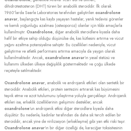
dihidrotestosteron (DHT) türevi bir anabolik steroiddir. İlk olarak
1960’larda Searle Laboratories tarafından geliştirilen
oxandrolone
anavar
, başlangıçta kas kaybı yaşayan hastalar, yanık tedavisi görenler
ve kemik yoğunluğu azalması (osteoporoz) olanlar için tıbbi amaçlarla
kullanılmıştır.
Oxandrolone
, diğer anabolik steroidlere kıyasla daha
hafif bir etkiye sahip olduğu düşünülse de, kas kütlesini artırma ve vücut
yağını azaltma potansiyeline sahiptir. Bu özellikleri nedeniyle, vücut
geliştirme ve atletik performans artırma amacıyla da yaygın olarak
kullanılmaktadır. Ancak,
oxandrolone anavar
‘ın yasal statüsü ve
kullanımı ülkeden ülkeye değişiklik göstermektedir ve çoğu ülkede
reçeteyle satılmaktadır.
Oxandrolone anavar
, anabolik ve androjenik etkileri olan sentetik bir
steroiddir. Anabolik etkileri, protein sentezini artırarak kas büyümesini
teşvik etme ve azot tutulumunu iyileştirme yoluyla gerçekleşir. Androjenik
etkileri ise, erkeklik özelliklerinin gelişimini destekler, ancak
oxandrolone
‘un androjenik etkisi diğer steroidlere kıyasla daha
düşüktür. Bu nedenle, kadınlar tarafından da daha sık tercih edilen bir
steroiddir, ancak yine de virilizasyon (erkekleşme) gibi yan etki riski taşır.
Oxandrolone anavar
‘ın bir diğer özelliği de, karaciğer toksisitesinin