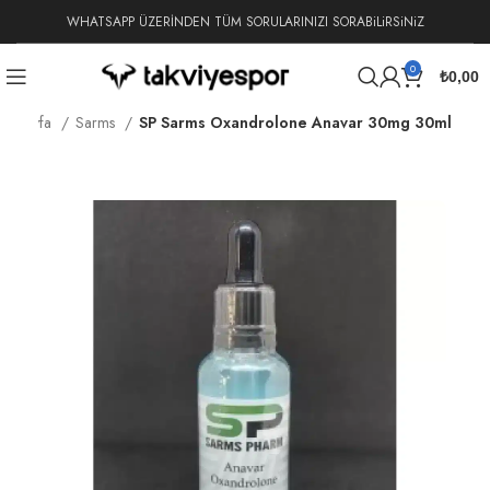
WHATSAPP ÜZERİNDEN TÜM SORULARINIZI SORABiLiRSiNiZ
0
₺
0,00
na Sayfa
Sarms
SP Sarms Oxandrolone Anavar 30mg 30ml