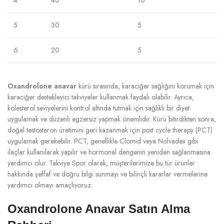
5
30
5
6
20
5
Oxandrolone anavar
kürü sırasında, karaciğer sağlığını korumak için
karaciğer destekleyici takviyeler kullanmak faydalı olabilir. Ayrıca,
kolesterol seviyelerini kontrol altında tutmak için sağlıklı bir diyet
uygulamak ve düzenli egzersiz yapmak önemlidir. Kürü bitirdikten sonra,
doğal testosteron üretimini geri kazanmak için post cycle therapy (PCT)
uygulamak gerekebilir. PCT, genellikle Clomid veya Nolvadex gibi
ilaçlar kullanılarak yapılır ve hormonal dengenin yeniden sağlanmasına
yardımcı olur. Takviye Spor olarak, müşterilerimize bu tür ürünler
hakkında şeffaf ve doğru bilgi sunmayı ve bilinçli kararlar vermelerine
yardımcı olmayı amaçlıyoruz.
Oxandrolone Anavar Satın Alma