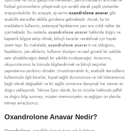
fiziksel görünümlerini iyileştirmek için sürekli olarak çeşitli yöntemler
arayışındadırlar. Bu arayışta, sp sarms
oxandrolone anavar
gibi
anabolik steroidler sıklıkla gündeme gelmektedir. Ancak, bu tür
maddelerin kullanımı, potansiyel faydalarının yanı sıra ciddi riskler de
içermektedir. Bu nedenle,
oxandrolone anavar
hakkında doğru ve
kapsamlı bilgiye sahip olmak, bilinçli kararlar verebilmek için hayati
önem taşır. Bu makalede,
oxandrolone anavar
‘ın ne olduğunu,
faydalarını, yan etkilerini, kullanım dozajını ve nasıl güvenli bir şekilde
satın alınabileceğini detaylı bir şekilde inceleyeceğiz. Amacımız,
okuyucularımızı bu konuda bilgilendirmek ve bilinçli seçimler
yapmalarına yardımcı olmaktır. Unutulmamalıdır ki, anabolik steroidlerin
kullanımıyla ilgili kararlar, kişisel sağlık durumunuza ve risk toleransınıza
bağlı olarak değişebilir ve bir sağlık uzmanına danışmak her zaman en
doğru yaklaşımdır. Takviye Spor olarak, bu tür ürünler hakkında şeffaf
ve doğru bilgi sunmayı, müşteri memnuniyetini ve sağlığını ön planda
tutmayı amaçlıyoruz.
Oxandrolone Anavar Nedir?
Oxandrolone
, genellikle Anavar ticari adı ile bilinen,