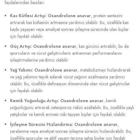
faydalarından bazıları:
Kas Kütlesi Artışı:
Oxandrolone anavar
, protein sentezini
artırarak kas kütlesinin artmasına yardımcı olabilir. Bu, özellikle kas
kaybı yaşayan veya ameliyat sonrası iyileşme sürecinde olan kişiler
için faydalı olabilir.
Güç Artışı:
Oxandrolone anavar
, kas gücünü artırabilir, bu da
sporcuların ve vücut geliştiricilerin antrenman performanslarını
iyileştirmelerine yardımcı olabilir.
Yağ Yakımı:
Oxandrolone anavar
, metabolizmayı hızlandırarak
ve yağ yakımını teşvik ederek vücut yağının azalmasına yardımcı
olabilir. Bu, özellikle definasyon döneminde olan vücut geliştiriciler
için faydalı olabilir.
Kemik Yoğunluğu Artışı:
Oxandrolone anavar
, kemik
yoğunluğunu artırarak osteoporoz riskini azaltabilir. Bu, özellikle yaşlı
yetişkinler ve kemik erimesi riski taşıyan kişiler için faydalı olabilir.
İyileşme Sürecini Hızlandırma:
Oxandrolone anavar
,
yaralanma veya ameliyat sonrası iyileşme sürecini hızlandırabilir. Bu,
özellikle sporcular ve aktif yaşam tarzına sahip kişiler için faydalı