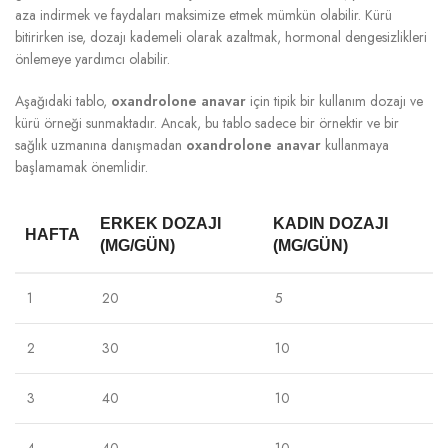
aza indirmek ve faydaları maksimize etmek mümkün olabilir. Kürü
bitirirken ise, dozajı kademeli olarak azaltmak, hormonal dengesizlikleri
önlemeye yardımcı olabilir.
Aşağıdaki tablo,
oxandrolone anavar
için tipik bir kullanım dozajı ve
kürü örneği sunmaktadır. Ancak, bu tablo sadece bir örnektir ve bir
sağlık uzmanına danışmadan
oxandrolone anavar
kullanmaya
başlamamak önemlidir.
ERKEK DOZAJI
KADIN DOZAJI
HAFTA
(MG/GÜN)
(MG/GÜN)
1
20
5
2
30
10
3
40
10
4
40
10