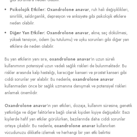
Psikolojik Etkiler:
Oxandrolone anavar
, ruh hali değişiklikleri,
sinirlilik, saldırganlık, depresyon ve anksiyete gibi psikolojik etkilere
neden olabilir.
Diğer Yan Etkiler:
Oxandrolone anavar
, akne, saç dökülmesi,
yüksek tansiyon, ödem (su tutulumu) ve uyku sorunları gibi diğer yan
etkilere de neden olabilir.
Bu yan etkilerin yanı sıra,
oxandrolone anavar
‘ın uzun süreli
kullanımının potansiyel uzun vadeli sağlık riskleri de bulunmaktadır. Bu
riskler arasında kalp hastalığı, karaciğer kanseri ve prostat kanseri gibi
ciddi sorunlar yer alabilir. Bu nedenle,
oxandrolone anavar
kullanmadan önce bir sağlık uzmanına danışmak ve potansiyel riskleri
anlamak önemlidir.
Oxandrolone anavar
‘ın yan etkileri, dozaja, kullanım süresine, genetik
yatkınlığa ve diğer faktörlere bağlı olarak kişiden kişiye değişebilir. Bazı
kişilerde hafif yan etkiler görülürken, bazılarında daha ciddi sorunlar
ortaya çıkabilir. Bu nedenle,
oxandrolone anavar
kullanırken
vücudunuzu dikkatle izlemek ve herhangi bir yan etki belirtisi