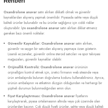
Rehberi
Oxandrolone anavar
satın alırken dikkatli olmak ve güvenilir
kaynaklardan alışveriş yapmak önemlidir. Piyasada sahte veya düşük
kaliteli ürünler bulunabilir ve bu ürünler sağlığınız için ciddi riskler
oluşturabilir. İşte
oxandrolone anavar
satın alırken dikkat etmeniz
gereken bazı önemli noktalar:
Güvenilir Kaynaklar:
Oxandrolone anavar
satın alırken,
güvenilir ve saygın bir satıcıdan alışveriş yapmaya özen gösterin.
Lisanslı eczaneler, güvenilir online steroid satıcıları ve spor takviyesi
mağazaları, güvenilir kaynaklar olabilir.
Orijinallik Kontrolü:
Oxandrolone anavar
ürününün
orijinalliğini kontrol etmek için, üretici firmanın web sitesinde veya
ürün ambalajında bulunan doğrulama kodunu kullanabilirsiniz. Ayrıca,
ürünün ambalajının ve etiketinin düzgün olduğundan ve herhangi bir
şüpheli durumun bulunmadığından emin olun.
Fiyat Karşılaştırması:
Oxandrolone anavar
fiyatlarını
karşılaştırarak, piyasa ortalamasının altında veya çok üzerinde olan
ürünlerden kaçının. Çok düşük fiyatlı ürünler, sahte veya düşük kaliteli