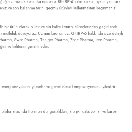
ğlığınızı riske atabilir. Bu nedenle,
GHRP-6
satın alırken fiyatın yanı sıra
meniz ve son kullanma tarihi geçmiş ürünleri kullanmaktan kaçınmanız
lir bir ürün olarak bilinir ve sıkı kalite kontrol süreçlerinden geçirilerek
ktan mutluluk duyuyoruz. Uzman kadromuz,
GHRP-6
hakkında size detaylı
kan Pharma, Swiss Pharma, Thaiger Pharma, Zphc Pharma, İron Pharma,
ni ve kalitesini garanti eder.
nerji seviyelerini yükseltir ve genel vücut kompozisyonunu iyileştirir.
n etkiler arasında hormon dengesizlikleri, alerjik reaksiyonlar ve karpal