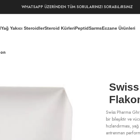
WHATSAPP ÜZERİNDEN TÜM SORULARINIZI SORABiLiRSiNiZ
d
Yağ Yakıcı Steroidler
Steroid Kürleri
Peptid
Sarms
Eczane Ürünleri
kon
Swiss
Flako
Swi̇ss Pharma Ghrp
bir bileşiktir ve vü
hızlandırması, yağ 
antrenman performan