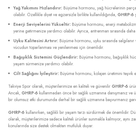
Yağ Yakımını Hızlandırır:
Büyüme hormonu, yağ hücrelerinin parçalan
olabilir. Özellikle diyet ve egzersizle birlikte kullanıldığında,
GHRP-6
y
Enerji Seviyelerini Yükseltir:
Büyüme hormonu, enerji metabolizmas
yerine getirmenize yardımcı olabilir. Ayrıca, antrenman sırasında dah
Uyku Kalitesini Artırır:
Büyüme hormonu, uyku sırasında salgılanır ve 
vücudun toparlanması ve yenilenmesi için önemlidir.
Bağışıklık Sistemini Güçlendirir:
Büyüme hormonu, bağışıklık hücrele
yaşam sürmenize yardımcı olabilir.
Cilt Sağlığını İyileştirir:
Büyüme hormonu, kolajen üretimini teşvik edere
Takviye Spor olarak, müşterilerimize en kaliteli ve güvenilir
GHRP-6
ürün
Ancak,
GHRP-6
kullanmadan önce bir sağlık uzmanına danışmanız ve ür
bir olumsuz etki durumunda derhal bir sağlık uzmanına başvurmanız ger
GHRP-6
kullanırken, sağlıklı bir yaşam tarzı sürdürmek de önemlidir. 
olarak, müşterilerimize sadece kaliteli ürünler sunmakla kalmıyor, aynı
konularında size destek olmaktan mutluluk duyar.