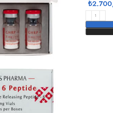
₺
2.700