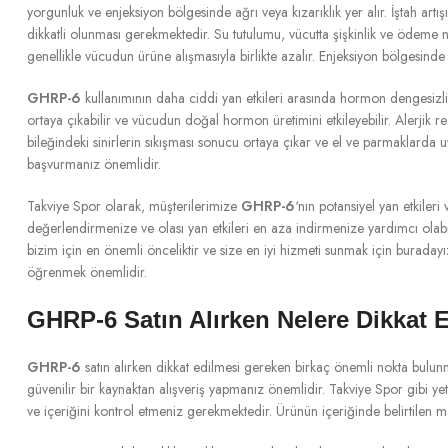
yorgunluk ve enjeksiyon bölgesinde ağrı veya kızarıklık yer alır. İştah artışı
dikkatli olunması gerekmektedir. Su tutulumu, vücutta şişkinlik ve ödeme n
genellikle vücudun ürüne alışmasıyla birlikte azalır. Enjeksiyon bölgesinde 
GHRP-6
kullanımının daha ciddi yan etkileri arasında hormon dengesizlik
ortaya çıkabilir ve vücudun doğal hormon üretimini etkileyebilir. Alerjik re
bileğindeki sinirlerin sıkışması sonucu ortaya çıkar ve el ve parmaklarda
başvurmanız önemlidir.
Takviye Spor olarak, müşterilerimize
GHRP-6
‘nın potansiyel yan etkile
değerlendirmenize ve olası yan etkileri en aza indirmenize yardımcı olabi
bizim için en önemli önceliktir ve size en iyi hizmeti sunmak için buraday
öğrenmek önemlidir.
GHRP-6 Satın Alırken Nelere Dikkat 
GHRP-6
satın alırken dikkat edilmesi gereken birkaç önemli nokta bulunma
güvenilir bir kaynaktan alışveriş yapmanız önemlidir. Takviye Spor gibi yetki
ve içeriğini kontrol etmeniz gerekmektedir. Ürünün içeriğinde belirtilen m