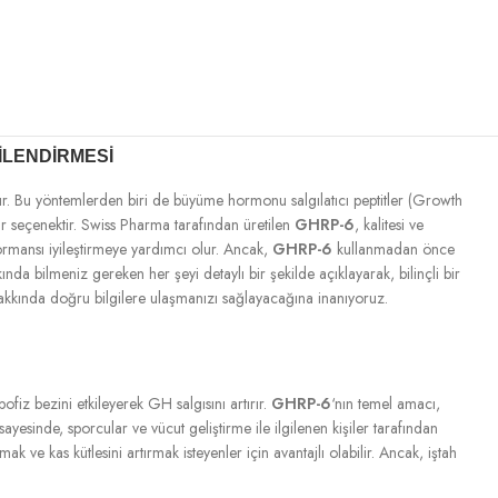
ILENDIRMESI
ır. Bu yöntemlerden biri de büyüme hormonu salgılatıcı peptitler (Growth
r seçenektir. Swiss Pharma tarafından üretilen
GHRP-6
, kalitesi ve
ormansı iyileştirmeye yardımcı olur. Ancak,
GHRP-6
kullanmadan önce
nda bilmeniz gereken her şeyi detaylı bir şekilde açıklayarak, bilinçli bir
kkında doğru bilgilere ulaşmanızı sağlayacağına inanıyoruz.
iz bezini etkileyerek GH salgısını artırır.
GHRP-6
‘nın temel amacı,
yesinde, sporcular ve vücut geliştirme ile ilgilenen kişiler tarafından
 ve kas kütlesini artırmak isteyenler için avantajlı olabilir. Ancak, iştah