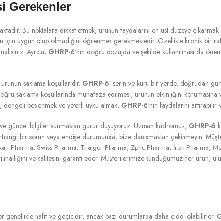
i Gerekenler
tadır. Bu noktalara dikkat etmek, ürünün faydalarını en üst düzeye çıkarmak ve
için uygun olup olmadığını öğrenmek gerekmektedir. Özellikle kronik bir rahat
malısınız. Ayrıca,
GHRP-6
‘nın doğru dozajda ve şekilde kullanılması da önemli
 ürünün saklama koşullarıdır.
GHRP-6
, serin ve kuru bir yerde, doğrudan gün
doğru saklama koşullarında muhafaza edilmesi, ürünün etkinliğini korumasına 
k, dengeli beslenmek ve yeterli uyku almak,
GHRP-6
‘nın faydalarını artırabilir 
 ve güncel bilgiler sunmaktan gurur duyuyoruz. Uzman kadromuz,
GHRP-6
k
herhangi bir sorun veya endişe durumunda, bize danışmaktan çekinmeyin. Müşteri
lkan Pharma, Swiss Pharma, Thaiger Pharma, Zphc Pharma, İron Pharma, Me
jinalliğini ve kalitesini garanti eder. Müşterilerimize sunduğumuz her ürün, ulusl
iler genellikle hafif ve geçicidir, ancak bazı durumlarda daha ciddi olabilirler.
G