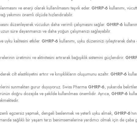
masını ve enerji olarak kullanılmasını teşvik eder.
GHRP-6
kullanımı, vücut
ağ yakımını önemli ölçüde hızlandırabilir.
ını düzenleyerek vücudun daha verimli çalışmasını sağlar.
GHRP-6
kullanım
a uzun süre dayanmanızı ve daha yoğun çalışmanızı sağlayabilir.
uyku kalitesini etkiler.
GHRP-6
kullanımı, uyku düzeninizi iyileştirerek daha 
rinin üretimini ve aktivitesini artırarak bağışıklık sistemini güçlendirir.
GHRP
k cilt elastikiyetini artırır ve kırışıklıkların oluşumunu azaltır.
GHRP-6
kulla
lerini sunmaktan gurur duyuyoruz. Swiss Pharma
GHRP-6
, yukarıda belirtil
ünün doğru dozajda ve şekilde kullanılması önemlidir. Ayrıca,
GHRP-6
kulla
ekmektedir.
Düzenli egzersiz yapmak, dengeli beslenmek ve yeterli uyku almak,
GHRP-6
‘nın
 zamanda sağlıklı bir yaşam tarzı benimsemelerine yardımcı olmak için de ça