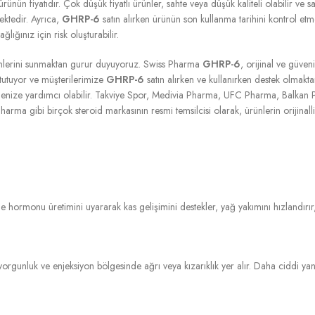
ünün fiyatıdır. Çok düşük fiyatlı ürünler, sahte veya düşük kaliteli olabilir ve sa
ektedir. Ayrıca,
GHRP-6
satın alırken ürünün son kullanma tarihini kontrol et
lığınız için risk oluşturabilir.
lerini sunmaktan gurur duyuyoruz. Swiss Pharma
GHRP-6
, orijinal ve güveni
 tutuyor ve müşterilerimize
GHRP-6
satın alırken ve kullanırken destek olma
dirmenize yardımcı olabilir. Takviye Spor, Medivia Pharma, UFC Pharma, Bal
gibi birçok steroid markasının resmi temsilcisi olarak, ürünlerin orijinalliği
hormonu üretimini uyararak kas gelişimini destekler, yağ yakımını hızlandırır, e
u, yorgunluk ve enjeksiyon bölgesinde ağrı veya kızarıklık yer alır. Daha ciddi ya