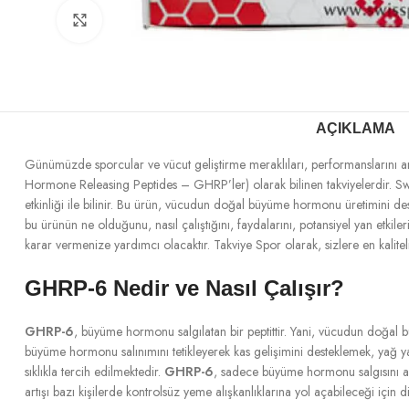
Büyütmek için tıklayın
AÇIKLAMA
Günümüzde sporcular ve vücut geliştirme meraklıları, performanslarını ar
Hormone Releasing Peptides – GHRP’ler) olarak bilinen takviyelerdir. Swi
etkinliği ile bilinir. Bu ürün, vücudun doğal büyüme hormonu üretimini de
bu ürünün ne olduğunu, nasıl çalıştığını, faydalarını, potansiyel yan etki
karar vermenize yardımcı olacaktır. Takviye Spor olarak, sizlere en kalit
GHRP-6 Nedir ve Nasıl Çalışır?
GHRP-6
, büyüme hormonu salgılatan bir peptittir. Yani, vücudun doğal b
büyüme hormonu salınımını tetikleyerek kas gelişimini desteklemek, yağ yakı
sıklıkla tercih edilmektedir.
GHRP-6
, sadece büyüme hormonu salgısını artı
artışı bazı kişilerde kontrolsüz yeme alışkanlıklarına yol açabileceği için 