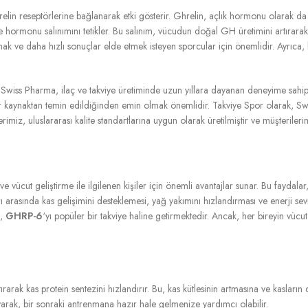
in reseptörlerine bağlanarak etki gösterir. Ghrelin, açlık hormonu olarak da bi
ormonu salınımını tetikler. Bu salınım, vücudun doğal GH üretimini artırarak ka
tırmak ve daha hızlı sonuçlar elde etmek isteyen sporcular için önemlidir. Ayr
ir. Swiss Pharma, ilaç ve takviye üretiminde uzun yıllara dayanan deneyime sahip bir
ir kaynaktan temin edildiğinden emin olmak önemlidir. Takviye Spor olarak, Swis
iz, uluslararası kalite standartlarına uygun olarak üretilmiştir ve müşterilerim
r ve vücut geliştirme ile ilgilenen kişiler için önemli avantajlar sunar. Bu fayda
ı arasında kas gelişimini desteklemesi, yağ yakımını hızlandırması ve enerji seviyel
ı,
GHRP-6
‘yı popüler bir takviye haline getirmektedir. Ancak, her bireyin vücut 
rarak kas protein sentezini hızlandırır. Bu, kas kütlesinin artmasına ve kasları
yarak, bir sonraki antrenmana hazır hale gelmenize yardımcı olabilir.