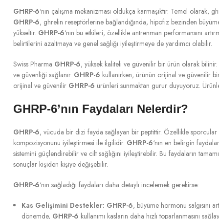
GHRP-6
‘nın çalışma mekanizması oldukça karmaşıktır. Temel olarak, ghrel
GHRP-6
, ghrelin reseptörlerine bağlandığında, hipofiz bezinden büyüme h
yükseltir.
GHRP-6
‘nın bu etkileri, özellikle antrenman performansını ar
belirtilerini azaltmaya ve genel sağlığı iyileştirmeye de yardımcı olabilir.
Swiss Pharma
GHRP-6
, yüksek kaliteli ve güvenilir bir ürün olarak bilin
ve güvenliği sağlanır.
GHRP-6
kullanırken, ürünün orijinal ve güvenilir b
orijinal ve güvenilir
GHRP-6
ürünleri sunmaktan gurur duyuyoruz. Ürünlerim
GHRP-6’nın Faydaları Nelerdir?
GHRP-6
, vücuda bir dizi fayda sağlayan bir peptittir. Özellikle sporcula
kompozisyonunu iyileştirmesi ile ilgilidir.
GHRP-6
‘nın en belirgin faydalar
sistemini güçlendirebilir ve cilt sağlığını iyileştirebilir. Bu faydaların tamam
sonuçlar kişiden kişiye değişebilir.
GHRP-6
‘nın sağladığı faydaları daha detaylı incelemek gerekirse:
Kas Gelişimini Destekler:
GHRP-6
, büyüme hormonu salgısını artı
dönemde,
GHRP-6
kullanımı kasların daha hızlı toparlanmasını sağla