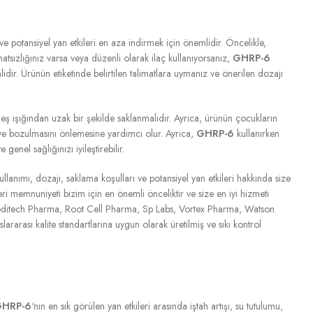
 potansiyel yan etkileri en aza indirmek için önemlidir. Öncelikle,
sızlığınız varsa veya düzenli olarak ilaç kullanıyorsanız,
GHRP-6
dir. Ürünün etiketinde belirtilen talimatlara uymanız ve önerilen dozajı
eş ışığından uzak bir şekilde saklanmalıdır. Ayrıca, ürünün çocukların
ve bozulmasını önlemesine yardımcı olur. Ayrıca,
GHRP-6
kullanırken
ve genel sağlığınızı iyileştirebilir.
ullanımı, dozajı, saklama koşulları ve potansiyel yan etkileri hakkında size
 memnuniyeti bizim için en önemli önceliktir ve size en iyi hizmeti
ditech Pharma, Root Cell Pharma, Sp Labs, Vortex Pharma, Watson
ararası kalite standartlarına uygun olarak üretilmiş ve sıkı kontrol
HRP-6
‘nın en sık görülen yan etkileri arasında iştah artışı, su tutulumu,