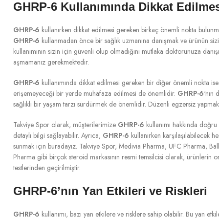
GHRP-6 Kullanımında Dikkat Edilmes
GHRP-6
kullanırken dikkat edilmesi gereken birkaç önemli nokta bulunmak
GHRP-6
kullanmadan önce bir sağlık uzmanına danışmak ve ürünün sizin 
kullanımının sizin için güvenli olup olmadığını mutlaka doktorunuza danış
aşmamanız gerekmektedir.
GHRP-6
kullanımında dikkat edilmesi gereken bir diğer önemli nokta ise
erişemeyeceği bir yerde muhafaza edilmesi de önemlidir.
GHRP-6
‘nın 
sağlıklı bir yaşam tarzı sürdürmek de önemlidir. Düzenli egzersiz yapma
Takviye Spor olarak, müşterilerimize
GHRP-6
kullanımı hakkında doğru
detaylı bilgi sağlayabilir. Ayrıca,
GHRP-6
kullanırken karşılaşılabilecek 
sunmak için buradayız. Takviye Spor, Medivia Pharma, UFC Pharma, Ba
Pharma gibi birçok steroid markasının resmi temsilcisi olarak, ürünlerin ori
testlerinden geçirilmiştir.
GHRP-6’nın Yan Etkileri ve Riskleri
GHRP-6
kullanımı, bazı yan etkilere ve risklere sahip olabilir. Bu yan etk