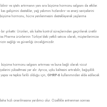
linir ve iştahı artırmanın yanı sıra büyüme hormonu salgısını da etkiler.
s gelişimini destekler, yağ yakımını hızlandırır ve enerji seviyelerini
ıca, büyüme hormonu, hücre yenilenmesini destekleyerek yaşlanma
 şirkettir. Ürünleri, sıkı kalite kontrol süreçlerinden geçirilerek üretilir
s Pharma ürünlerinin Türkiye’deki yetkili satıcısı olarak, müşterilerimize
izin sağlığı ve güvenliği önceliğimizdir.
lar, büyüme hormonu salgısını artırması ve buna bağlı olarak vücut
erini yükseltmesi yer alır. Ayrıca, uyku kalitesini artırabilir, bağışıklık
yapısı ve tepkisi farklı olduğu için,
GHRP-6
kullanımından elde edilecek
n daha hızlı onarılmasına yardımcı olur. Özellikle antrenman sonrası