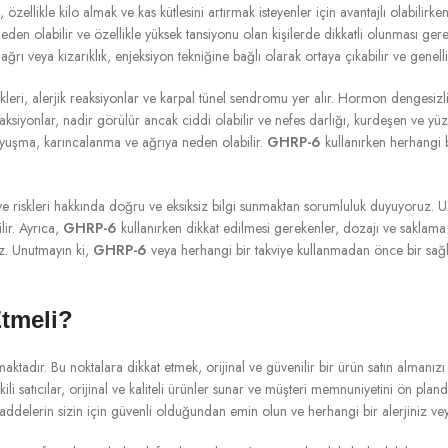
, özellikle kilo almak ve kas kütlesini artırmak isteyenler için avantajlı olabilirk
eden olabilir ve özellikle yüksek tansiyonu olan kişilerde dikkatli olunması ge
ağrı veya kızarıklık, enjeksiyon tekniğine bağlı olarak ortaya çıkabilir ve genel
leri, alerjik reaksiyonlar ve karpal tünel sendromu yer alır. Hormon dengesizli
aksiyonlar, nadir görülür ancak ciddi olabilir ve nefes darlığı, kurdeşen ve yüzde
 uyuşma, karıncalanma ve ağrıya neden olabilir.
GHRP-6
kullanırken herhangi bi
ri ve riskleri hakkında doğru ve eksiksiz bilgi sunmaktan sorumluluk duyuyoru
lir. Ayrıca,
GHRP-6
kullanırken dikkat edilmesi gerekenler, dozajı ve saklama k
ız. Unutmayın ki,
GHRP-6
veya herhangi bir takviye kullanmadan önce bir sağl
Etmeli?
ktadır. Bu noktalara dikkat etmek, orijinal ve güvenilir bir ürün satın almanızı
li satıcılar, orijinal ve kaliteli ürünler sunar ve müşteri memnuniyetini ön pland
addelerin sizin için güvenli olduğundan emin olun ve herhangi bir alerjiniz vey