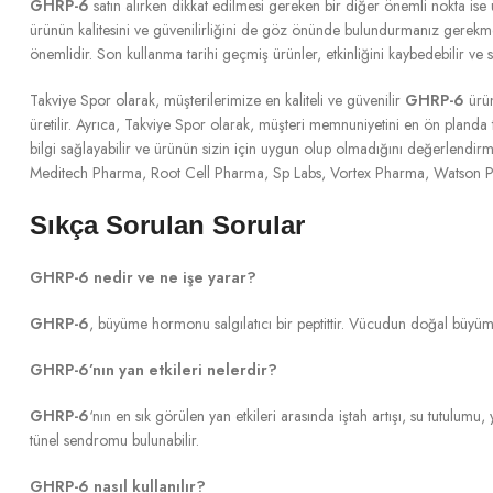
GHRP-6
satın alırken dikkat edilmesi gereken bir diğer önemli nokta ise ür
ürünün kalitesini ve güvenilirliğini de göz önünde bulundurmanız gerekm
önemlidir. Son kullanma tarihi geçmiş ürünler, etkinliğini kaybedebilir ve sağ
Takviye Spor olarak, müşterilerimize en kaliteli ve güvenilir
GHRP-6
ürün
üretilir. Ayrıca, Takviye Spor olarak, müşteri memnuniyetini en ön planda
bilgi sağlayabilir ve ürünün sizin için uygun olup olmadığını değerlen
Meditech Pharma, Root Cell Pharma, Sp Labs, Vortex Pharma, Watson Pharma 
Sıkça Sorulan Sorular
GHRP-6 nedir ve ne işe yarar?
GHRP-6
, büyüme hormonu salgılatıcı bir peptittir. Vücudun doğal büyüme 
GHRP-6’nın yan etkileri nelerdir?
GHRP-6
‘nın en sık görülen yan etkileri arasında iştah artışı, su tutulum
tünel sendromu bulunabilir.
GHRP-6 nasıl kullanılır?