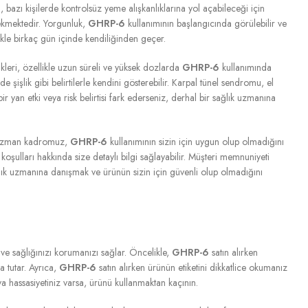
en, bazı kişilerde kontrolsüz yeme alışkanlıklarına yol açabileceği için
rekmektedir. Yorgunluk,
GHRP-6
kullanımının başlangıcında görülebilir ve
likle birkaç gün içinde kendiliğinden geçer.
kleri, özellikle uzun süreli ve yüksek dozlarda
GHRP-6
kullanımında
 şişlik gibi belirtilerle kendini gösterebilir. Karpal tünel sendromu, el
r yan etki veya risk belirtisi fark ederseniz, derhal bir sağlık uzmanına
z. Uzman kadromuz,
GHRP-6
kullanımının sizin için uygun olup olmadığını
oşulları hakkında size detaylı bilgi sağlayabilir. Müşteri memnuniyeti
ık uzmanına danışmak ve ürünün sizin için güvenli olup olmadığını
 ve sağlığınızı korumanızı sağlar. Öncelikle,
GHRP-6
satın alırken
a tutar. Ayrıca,
GHRP-6
satın alırken ürünün etiketini dikkatlice okumanız
a hassasiyetiniz varsa, ürünü kullanmaktan kaçının.