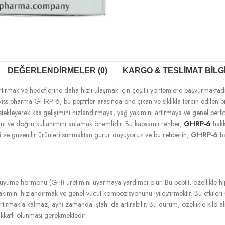
DEĞERLENDIRMELER (0)
KARGO & TESLIMAT BILG
tırmak ve hedeflerine daha hızlı ulaşmak için çeşitli yöntemlere başvurmaktad
ss pharma GHRP-6, bu peptitler arasında öne çıkan ve sıklıkla tercih edilen bi
stekleyerek kas gelişimini hızlandırmaya, yağ yakımını artırmaya ve genel perf
lerini ve doğru kullanımını anlamak önemlidir. Bu kapsamlı rehber,
GHRP-6
hakkı
eli ve güvenilir ürünleri sunmaktan gurur duyuyoruz ve bu rehberin,
GHRP-6
ha
üyüme hormonu (GH) üretimini uyarmaya yardımcı olur. Bu peptit, özellikle hipof
mını hızlandırmak ve genel vücut kompozisyonunu iyileştirmektir. Bu etkileri sa
rmakla kalmaz, aynı zamanda iştahı da artırabilir. Bu durum, özellikle kilo almak
dikkatli olunması gerekmektedir.