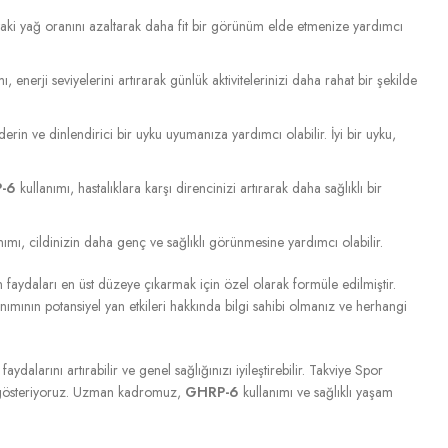
taki yağ oranını azaltarak daha fit bir görünüm elde etmenize yardımcı
ı, enerji seviyelerini artırarak günlük aktivitelerinizi daha rahat bir şekilde
derin ve dinlendirici bir uyku uyumanıza yardımcı olabilir. İyi bir uyku,
-6
kullanımı, hastalıklara karşı direncinizi artırarak daha sağlıklı bir
nımı, cildinizin daha genç ve sağlıklı görünmesine yardımcı olabilir.
en faydaları en üst düzeye çıkarmak için özel olarak formüle edilmiştir.
nımının potansiyel yan etkileri hakkında bilgi sahibi olmanız ve herhangi
 faydalarını artırabilir ve genel sağlığınızı iyileştirebilir. Takviye Spor
ba gösteriyoruz. Uzman kadromuz,
GHRP-6
kullanımı ve sağlıklı yaşam