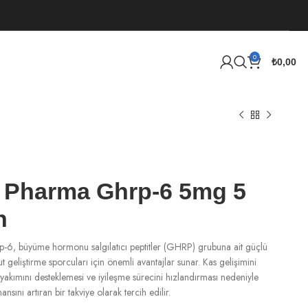
0
₺
0,00
 Pharma Ghrp-6 5mg 5
n
-6, büyüme hormonu salgılatıcı peptitler (GHRP) grubuna ait güçlü
cut geliştirme sporcuları için önemli avantajlar sunar. Kas gelişimini
yakımını desteklemesi ve iyileşme sürecini hızlandırması nedeniyle
sını artıran bir takviye olarak tercih edilir.