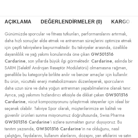
AÇIKLAMA
DEĞERLENDIRMELER (0)
KARGO & T
Günümüzde sporcular ve fitness tutkunları, performanslarını artırmak,
daha hızlı sonuçlar elde etmek ve antrenman süreçlerini optimize etmek
için çeşitli takviyelere başvurmaktadır. Bu takviyeler arasında, özellikle
dayanıklılık ve yağ yakımı konularında öne çıkan
GW501516
Cardarine
, son yıllarda büyük ilgi görmektedir.
Cardarine
, aslında bir
SARM (Selektif Androjen Reseptör Modülatörü) olmamasına rağmen,
genellikle bu kategoriyle birlikte anılır ve benzer amaçlar için kullanılır.
Bu ürün, vücuttaki enerji metabolizmasını düzenleyerek, sporcuların
daha uzun süre ve daha yoğun antrenman yapabilmelerine olanak tanır.
Ayrıca, yağ yakımını hızlandırıcı etkisiyle de dikkat çeken
GW501516
Cardarine
, vücut kompozisyonunu iyileştirmek isteyenler için ideal bir
seçenek olabilir. Takviye Spor olarak, müşterilerimize en kaliteli ve
güvenilir ürünleri sunma misyonumuz doğrultusunda, Swiss Pharma
GW501516 Cardarine
‘i sizlere sunmaktan gurur duyuyoruz. Bu
tanıtım yazısında,
GW501516 Cardarine
‘in ne olduğunu, nasıl
çalıştığını, faydalarını, kullanım alanlarını, dozajını, yan etkilerini ve satın