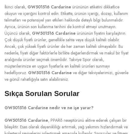
İkinci olarak,
GW501516 Cardarine
ürününün etiketini dikkatlice
okuyun ve içeriğini kontrol edin. Etikette, ürünün içeriği, dozajı, kullanım
talimatları ve potansiyel yan etkileri hakkında detaylı bilgi bulunmalıdır.
Ayrıca, ürünün son kullanma tarihini de kontrol etmeyi unutmayın.
Üçüncü olarak,
GW501516 Cardarine
ürününün fiyatını karşılaştırın.
Çok düşük fiyatlı ürünler, genellikle sahte veya düşük kaliteli olabilir.
Ancak, çok yüksek fiyatlı ürünler de her zaman kaliteli olmayabilir. Bu
nedenle, fiyatı diğer faktörlerle birlikte değerlendirmek ve makul bir fiyat
aralığında ürünler seçmek önemlidir. Takviye Spor olarak,
müşterilerimize en uygun fiyatlarla en kaliteli ürünleri sunmayı
hedefliyoruz.
GW501516 Cardarine
ve diğer takviyelerimizi, güvenle
ve gönül rahatlığıyla satın alabilirsiniz.
Sıkça Sorulan Sorular
GW501516 Cardarine nedir ve ne işe yarar?
GW501516 Cardarine
, PPARδ reseptörünü aktive ederek çalışan bir
bileşiktir. Esas olarak dayanıklılığı artırmak, yağ yakımını hızlandırmak ve
kolesterol seviyelerini iyileştirmek amacıyla kullanılır. Sporcular ve fitness