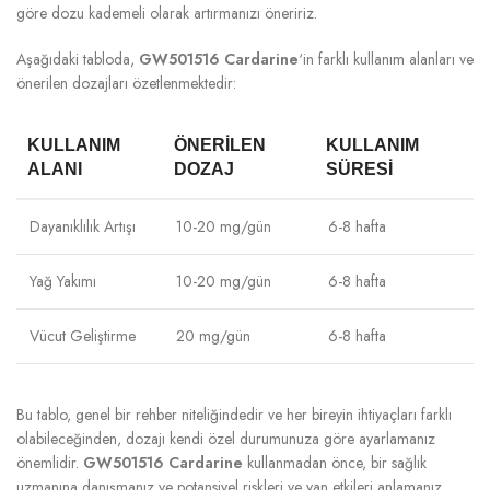
göre dozu kademeli olarak artırmanızı öneririz.
Aşağıdaki tabloda,
GW501516 Cardarine
‘in farklı kullanım alanları ve
önerilen dozajları özetlenmektedir:
KULLANIM
ÖNERILEN
KULLANIM
ALANI
DOZAJ
SÜRESI
Dayanıklılık Artışı
10-20 mg/gün
6-8 hafta
Yağ Yakımı
10-20 mg/gün
6-8 hafta
Vücut Geliştirme
20 mg/gün
6-8 hafta
Bu tablo, genel bir rehber niteliğindedir ve her bireyin ihtiyaçları farklı
olabileceğinden, dozajı kendi özel durumunuza göre ayarlamanız
önemlidir.
GW501516 Cardarine
kullanmadan önce, bir sağlık
uzmanına danışmanız ve potansiyel riskleri ve yan etkileri anlamanız