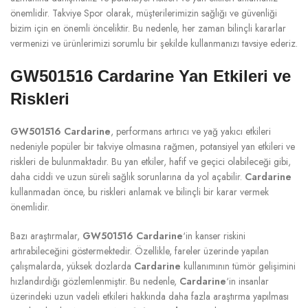
önemlidir. Takviye Spor olarak, müşterilerimizin sağlığı ve güvenliği
bizim için en önemli önceliktir. Bu nedenle, her zaman bilinçli kararlar
vermenizi ve ürünlerimizi sorumlu bir şekilde kullanmanızı tavsiye ederiz.
GW501516 Cardarine Yan Etkileri ve
Riskleri
GW501516 Cardarine
, performans artırıcı ve yağ yakıcı etkileri
nedeniyle popüler bir takviye olmasına rağmen, potansiyel yan etkileri ve
riskleri de bulunmaktadır. Bu yan etkiler, hafif ve geçici olabileceği gibi,
daha ciddi ve uzun süreli sağlık sorunlarına da yol açabilir.
Cardarine
kullanmadan önce, bu riskleri anlamak ve bilinçli bir karar vermek
önemlidir.
Bazı araştırmalar,
GW501516 Cardarine
‘in kanser riskini
artırabileceğini göstermektedir. Özellikle, fareler üzerinde yapılan
çalışmalarda, yüksek dozlarda
Cardarine
kullanımının tümör gelişimini
hızlandırdığı gözlemlenmiştir. Bu nedenle,
Cardarine
‘in insanlar
üzerindeki uzun vadeli etkileri hakkında daha fazla araştırma yapılması