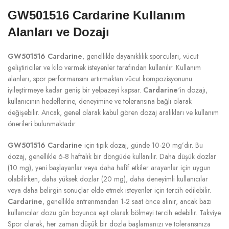
GW501516 Cardarine Kullanım
Alanları ve Dozajı
GW501516 Cardarine
, genellikle dayanıklılık sporcuları, vücut
geliştiriciler ve kilo vermek isteyenler tarafından kullanılır. Kullanım
alanları, spor performansını artırmaktan vücut kompozisyonunu
iyileştirmeye kadar geniş bir yelpazeyi kapsar.
Cardarine
‘in dozajı,
kullanıcının hedeflerine, deneyimine ve toleransına bağlı olarak
değişebilir. Ancak, genel olarak kabul gören dozaj aralıkları ve kullanım
önerileri bulunmaktadır.
GW501516 Cardarine
için tipik dozaj, günde 10-20 mg’dır. Bu
dozaj, genellikle 6-8 haftalık bir döngüde kullanılır. Daha düşük dozlar
(10 mg), yeni başlayanlar veya daha hafif etkiler arayanlar için uygun
olabilirken, daha yüksek dozlar (20 mg), daha deneyimli kullanıcılar
veya daha belirgin sonuçlar elde etmek isteyenler için tercih edilebilir.
Cardarine
, genellikle antrenmandan 1-2 saat önce alınır, ancak bazı
kullanıcılar dozu gün boyunca eşit olarak bölmeyi tercih edebilir. Takviye
Spor olarak, her zaman düşük bir dozla başlamanızı ve toleransınıza