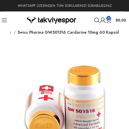
WHATSAPP ÜZERİNDEN TÜM SORULARINIZI SORABiLiRSiNiZ
0
₺
0,00
 Pharma
Swiss Pharma GW501516 Cardarine 10mg 60 Kapsül