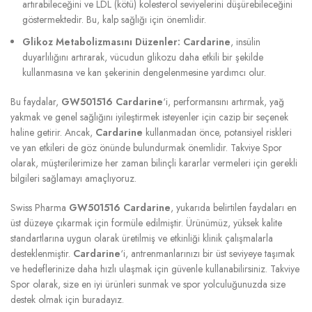
artırabileceğini ve LDL (kötü) kolesterol seviyelerini düşürebileceğini
göstermektedir. Bu, kalp sağlığı için önemlidir.
Glikoz Metabolizmasını Düzenler:
Cardarine
, insülin
duyarlılığını artırarak, vücudun glikozu daha etkili bir şekilde
kullanmasına ve kan şekerinin dengelenmesine yardımcı olur.
Bu faydalar,
GW501516 Cardarine
‘i, performansını artırmak, yağ
yakmak ve genel sağlığını iyileştirmek isteyenler için cazip bir seçenek
haline getirir. Ancak,
Cardarine
kullanmadan önce, potansiyel riskleri
ve yan etkileri de göz önünde bulundurmak önemlidir. Takviye Spor
olarak, müşterilerimize her zaman bilinçli kararlar vermeleri için gerekli
bilgileri sağlamayı amaçlıyoruz.
Swiss Pharma
GW501516 Cardarine
, yukarıda belirtilen faydaları en
üst düzeye çıkarmak için formüle edilmiştir. Ürünümüz, yüksek kalite
standartlarına uygun olarak üretilmiş ve etkinliği klinik çalışmalarla
desteklenmiştir.
Cardarine
‘i, antrenmanlarınızı bir üst seviyeye taşımak
ve hedeflerinize daha hızlı ulaşmak için güvenle kullanabilirsiniz. Takviye
Spor olarak, size en iyi ürünleri sunmak ve spor yolculuğunuzda size
destek olmak için buradayız.