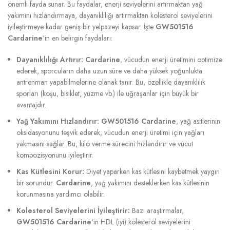
önemli fayda sunar. Bu faydalar, enerji seviyelerini artırmaktan yağ
yakımını hızlandırmaya, dayanıklılığı artırmaktan kolesterol seviyelerini
iyileştirmeye kadar geniş bir yelpazeyi kapsar. İşte
GW501516
Cardarine
‘in en belirgin faydaları:
Dayanıklılığı Artırır:
Cardarine
, vücudun enerji üretimini optimize
ederek, sporcuların daha uzun süre ve daha yüksek yoğunlukta
antrenman yapabilmelerine olanak tanır. Bu, özellikle dayanıklılık
sporları (koşu, bisiklet, yüzme vb.) ile uğraşanlar için büyük bir
avantajdır.
Yağ Yakımını Hızlandırır:
GW501516 Cardarine
, yağ asitlerinin
oksidasyonunu teşvik ederek, vücudun enerji üretimi için yağları
yakmasını sağlar. Bu, kilo verme sürecini hızlandırır ve vücut
kompozisyonunu iyileştirir.
Kas Kütlesini Korur:
Diyet yaparken kas kütlesini kaybetmek yaygın
bir sorundur.
Cardarine
, yağ yakımını desteklerken kas kütlesinin
korunmasına yardımcı olabilir.
Kolesterol Seviyelerini İyileştirir:
Bazı araştırmalar,
GW501516 Cardarine
‘in HDL (iyi) kolesterol seviyelerini