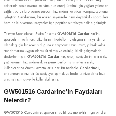
asitlerinin oksidasyonu ise, vücudun enerji üretimi için yağları yakmasını
sağlar, bu da kilo verme sürecini hızlandırır ve vücut kompozisyonunu
iyileştirir.
Cardarine
, bu etkileri sayesinde, hem dayanıklılık sporcuları
hem de kilo vermek isteyenler için popüler bir takviye haline gelmiştir.
Takviye Spor olarak, Swiss Pharma
GW501516 Cardarine
‘in,
sporcuların ve fitness tutkunlarının hedeflerine ulaşmalarına yardımcı
olacak güçlü bir araç olduğuna inanıyoruz. Ürünümüz, yüksek kalite
standartlarına uygun olarak üretilmiş ve etkinliği klinik çalışmalarla
desteklenmiştir.
GW501516 Cardarine
, enerji seviyelerini artırarak,
yağ yakımını hızlandırarak ve genel performansı iyileştirerek,
kullanıcılarına önemli avantajlar sunar. Bu nedenle,
Cardarine
‘i,
antrenmanlarınızı bir üst seviyeye taşımak ve hedeflerinize daha hızlı
ulaşmak için güvenle kullanabilirsiniz.
GW501516 Cardarine’in Faydaları
Nelerdir?
GW501516 Cardarine
, sporcular ve fitness meraklıları için bir dizi