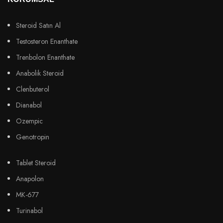
Steroid Satın Al
Testosteron Enanthate
Trenbolon Enanthate
Anabolik Steroid
Clenbuterol
Dianabol
Ozempic
Genotropin
Tablet Steroid
Anapolon
MK-677
Turinabol