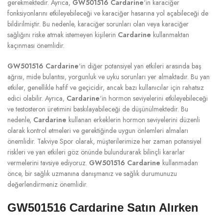
gerekmektedir. Ayrıca,
GW501516 Cardarine
‘in karaciğer
fonksiyonlarını etkileyebileceği ve karaciğer hasarına yol açabileceği de
bildirilmiştir. Bu nedenle, karaciğer sorunları olan veya karaciğer
sağlığını riske atmak istemeyen kişilerin
Cardarine
kullanmaktan
kaçınması önemlidir.
GW501516 Cardarine
‘in diğer potansiyel yan etkileri arasında baş
ağrısı, mide bulantısı, yorgunluk ve uyku sorunları yer almaktadır. Bu yan
etkiler, genellikle hafif ve geçicidir, ancak bazı kullanıcılar için rahatsız
edici olabilir. Ayrıca,
Cardarine
‘in hormon seviyelerini etkileyebileceği
ve testosteron üretimini baskılayabileceği de düşünülmektedir. Bu
nedenle,
Cardarine
kullanan erkeklerin hormon seviyelerini düzenli
olarak kontrol etmeleri ve gerektiğinde uygun önlemleri almaları
önemlidir. Takviye Spor olarak, müşterilerimize her zaman potansiyel
riskleri ve yan etkileri göz önünde bulundurarak bilinçli kararlar
vermelerini tavsiye ediyoruz.
GW501516 Cardarine
kullanmadan
önce, bir sağlık uzmanına danışmanız ve sağlık durumunuzu
değerlendirmeniz önemlidir.
GW501516 Cardarine Satın Alırken