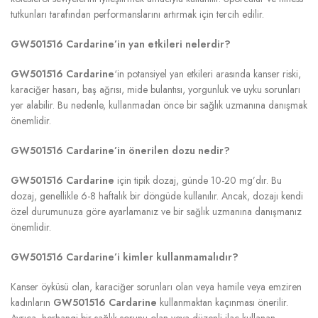
tutkunları tarafından performanslarını artırmak için tercih edilir.
GW501516 Cardarine’in yan etkileri nelerdir?
GW501516 Cardarine
‘in potansiyel yan etkileri arasında kanser riski,
karaciğer hasarı, baş ağrısı, mide bulantısı, yorgunluk ve uyku sorunları
yer alabilir. Bu nedenle, kullanmadan önce bir sağlık uzmanına danışmak
önemlidir.
GW501516 Cardarine’in önerilen dozu nedir?
GW501516 Cardarine
için tipik dozaj, günde 10-20 mg’dır. Bu
dozaj, genellikle 6-8 haftalık bir döngüde kullanılır. Ancak, dozajı kendi
özel durumunuza göre ayarlamanız ve bir sağlık uzmanına danışmanız
önemlidir.
GW501516 Cardarine’i kimler kullanmamalıdır?
Kanser öyküsü olan, karaciğer sorunları olan veya hamile veya emziren
kadınların
GW501516 Cardarine
kullanmaktan kaçınması önerilir.
Ayrıca, herhangi bir sağlık sorunu olan veya düzenli ilaç kullanan