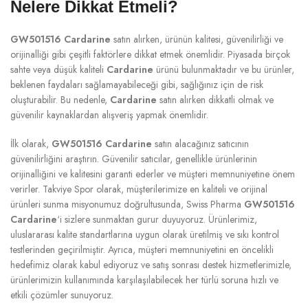
Nelere Dikkat Etmeli?
GW501516 Cardarine
satın alırken, ürünün kalitesi, güvenilirliği ve
orijinalliği gibi çeşitli faktörlere dikkat etmek önemlidir. Piyasada birçok
sahte veya düşük kaliteli
Cardarine
ürünü bulunmaktadır ve bu ürünler,
beklenen faydaları sağlamayabileceği gibi, sağlığınız için de risk
oluşturabilir. Bu nedenle,
Cardarine
satın alırken dikkatli olmak ve
güvenilir kaynaklardan alışveriş yapmak önemlidir.
İlk olarak,
GW501516 Cardarine
satın alacağınız satıcının
güvenilirliğini araştırın. Güvenilir satıcılar, genellikle ürünlerinin
orijinalliğini ve kalitesini garanti ederler ve müşteri memnuniyetine önem
verirler. Takviye Spor olarak, müşterilerimize en kaliteli ve orijinal
ürünleri sunma misyonumuz doğrultusunda, Swiss Pharma
GW501516
Cardarine
‘i sizlere sunmaktan gurur duyuyoruz. Ürünlerimiz,
uluslararası kalite standartlarına uygun olarak üretilmiş ve sıkı kontrol
testlerinden geçirilmiştir. Ayrıca, müşteri memnuniyetini en öncelikli
hedefimiz olarak kabul ediyoruz ve satış sonrası destek hizmetlerimizle,
ürünlerimizin kullanımında karşılaşılabilecek her türlü soruna hızlı ve
etkili çözümler sunuyoruz.