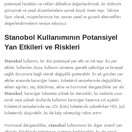
potansiyel faydaları ve riskleri dikkatlice değerlendirmek, bir doktorla
görüşmek ve yasal düzenlemelere uymak büyük önem taşır. Takviye
Spor olarak, müşterilerimize her zaman yasal ve güvenli alternatifleri
değerlendirmelerini tavsiye ediyoruz.
Stanobol Kullanımının Potansiyel
Yan Etkileri ve Riskleri
Stanobol
kullanımı, bir dizi potansiyel yan etki ve risk taşır. Bu yan
etkiler, kullanılan doza, kullanım süresine, genetik yatkınlığa ve bireysel
sağlık durumuna bağlı olarak değişiklik gösterebilir. En sık görülen yan
etkiler arasında karaciğer hasarı, kolesterol seviyelerinde değişiklikler,
eklem ağrıları, saç dökülmesi, akne ve hormonal dengesizlikler yer alır.
Stanobol
, karaciğer toksisitesi yüksek bir steroiddir, bu nedenle uzun
süreli veya yüksek dozlarda kullanımı karaciğer hasarına yol açabilir.
Kolesterol seviyelerinde ise, LDL (kötü) kolesterolü yükseltirken HDL (iyi)
kolesterolü düşürebilir, bu da kalp rahatsızlığı riskini artırır.
Hormonal dengesizlikler,
stanobol
kullanımının bir diğer önemli yan
etkisidir. Erkeklerde testosteron üretimini baskılayabilir, bu da cinsel