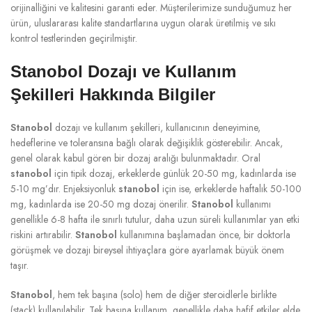
orijinalliğini ve kalitesini garanti eder. Müşterilerimize sunduğumuz her
ürün, uluslararası kalite standartlarına uygun olarak üretilmiş ve sıkı
kontrol testlerinden geçirilmiştir.
Stanobol Dozajı ve Kullanım
Şekilleri Hakkında Bilgiler
Stanobol
dozajı ve kullanım şekilleri, kullanıcının deneyimine,
hedeflerine ve toleransına bağlı olarak değişiklik gösterebilir. Ancak,
genel olarak kabul gören bir dozaj aralığı bulunmaktadır. Oral
stanobol
için tipik dozaj, erkeklerde günlük 20-50 mg, kadınlarda ise
5-10 mg’dır. Enjeksiyonluk
stanobol
için ise, erkeklerde haftalık 50-100
mg, kadınlarda ise 20-50 mg dozaj önerilir.
Stanobol
kullanımı
genellikle 6-8 hafta ile sınırlı tutulur, daha uzun süreli kullanımlar yan etki
riskini artırabilir.
Stanobol
kullanımına başlamadan önce, bir doktorla
görüşmek ve dozajı bireysel ihtiyaçlara göre ayarlamak büyük önem
taşır.
Stanobol
, hem tek başına (solo) hem de diğer steroidlerle birlikte
(stack) kullanılabilir. Tek başına kullanım, genellikle daha hafif etkiler elde