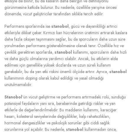
etkisiyle de bilinir, bu da kasların daha belirgin ve definisyonlu
görünmesine katkıda bulunur. Bu nedenle, özellikle yarışma öncesi
dönemde, vücut geliştiriciler tarafından sıklıkla tercih edilir.
Performans sporlarında ise
stanobol
, gücü ve dayanıklılığı artırıcı
etkileriyle dikkat çeker. Kırmızı kan hücrelerinin üretimini artırarak kaslara
daha fazla oksijen taşınmasını sağlar, bu da sporcuların daha uzun süre
yorulmadan performans gösterebilmesine olanak tanır. Özellikle hız ve
çeviklik gerektiren sporlarda,
stanobol
kullanımı, sporcuların daha hızlı
ve daha güçlü olmalarına yardımcı olabilir. Ancak, bu etkilerin elde
edilmesi için genellikle yüksek dozlarda ve uzun süreli kullanım
gerekebilir, bu da yan etki riskini önemli ölçüde artırır. Ayrıca,
stanobol
kullanımının doping olarak kabul edildiği ve yasal olmadığı
unutulmamalıdır.
Stanobol
‘ün vücut geliştirme ve performans artırmadaki rolü, sunduğu
potansiyel faydaların yanı sıra, beraberinde getirdiği riskler ve yan
etkilerle de değerlendirilmelidir. Bu maddenin kullanımı, karaciğer
hasarı, kolesterol seviyelerinde değişiklikler, kalp rahatsızlıkları,
hormonal dengesizlikler ve psikolojik sorunlar gibi ciddi sağlık
sorunlarına yol açabilir. Bu nedenle,
stanobol
kullanmadan önce,