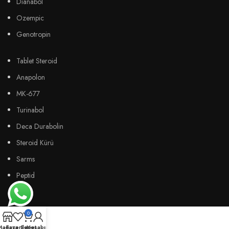
Dianabol
Ozempic
Genotropin
Tablet Steroid
Anapolon
MK-677
Turinabol
Deca Durabolin
Steroid Kürü
Sarms
Peptid
0
Mağaza
Favoriler
Sepet
Hesabım