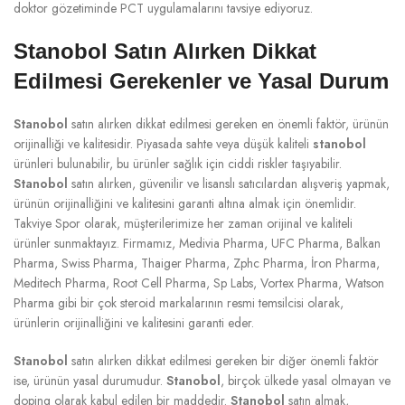
doktor gözetiminde PCT uygulamalarını tavsiye ediyoruz.
Stanobol Satın Alırken Dikkat
Edilmesi Gerekenler ve Yasal Durum
Stanobol
satın alırken dikkat edilmesi gereken en önemli faktör, ürünün
orijinalliği ve kalitesidir. Piyasada sahte veya düşük kaliteli
stanobol
ürünleri bulunabilir, bu ürünler sağlık için ciddi riskler taşıyabilir.
Stanobol
satın alırken, güvenilir ve lisanslı satıcılardan alışveriş yapmak,
ürünün orijinalliğini ve kalitesini garanti altına almak için önemlidir.
Takviye Spor olarak, müşterilerimize her zaman orijinal ve kaliteli
ürünler sunmaktayız. Firmamız, Medivia Pharma, UFC Pharma, Balkan
Pharma, Swiss Pharma, Thaiger Pharma, Zphc Pharma, İron Pharma,
Meditech Pharma, Root Cell Pharma, Sp Labs, Vortex Pharma, Watson
Pharma gibi bir çok steroid markalarının resmi temsilcisi olarak,
ürünlerin orijinalliğini ve kalitesini garanti eder.
Stanobol
satın alırken dikkat edilmesi gereken bir diğer önemli faktör
ise, ürünün yasal durumudur.
Stanobol
, birçok ülkede yasal olmayan ve
doping olarak kabul edilen bir maddedir.
Stanobol
satın almak,