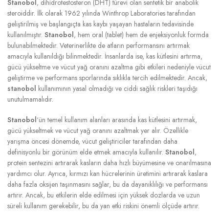
Stanobol
, dihidrotestosteron (DHT) türevi olan sentetik bir anabolik
steroiddir. İlk olarak 1962 yılında Winthrop Laboratories tarafından
geliştirilmiş ve başlangıçta kas kaybı yaşayan hastaların tedavisinde
kullanılmıştır.
Stanobol
, hem oral (tablet) hem de enjeksiyonluk formda
bulunabilmektedir. Veterinerlikte de atların performansını artırmak
amacıyla kullanıldığı bilinmektedir. İnsanlarda ise, kas kütlesini artırma,
gücü yükseltme ve vücut yağ oranını azaltma gibi etkileri nedeniyle vücut
geliştirme ve performans sporlarında sıklıkla tercih edilmektedir. Ancak,
stanobol
kullanımının yasal olmadığı ve ciddi sağlık riskleri taşıdığı
unutulmamalıdır.
Stanobol
‘ün temel kullanım alanları arasında kas kütlesini artırmak,
gücü yükseltmek ve vücut yağ oranını azaltmak yer alır. Özellikle
yarışma öncesi dönemde, vücut geliştiriciler tarafından daha
definisyonlu bir görünüm elde etmek amacıyla kullanılır.
Stanobol
,
protein sentezini artırarak kasların daha hızlı büyümesine ve onarılmasına
yardımcı olur. Ayrıca, kırmızı kan hücrelerinin üretimini artırarak kaslara
daha fazla oksijen taşınmasını sağlar, bu da dayanıklılığı ve performansı
artırır. Ancak, bu etkilerin elde edilmesi için yüksek dozlarda ve uzun
süreli kullanım gerekebilir, bu da yan etki riskini önemli ölçüde artırır.