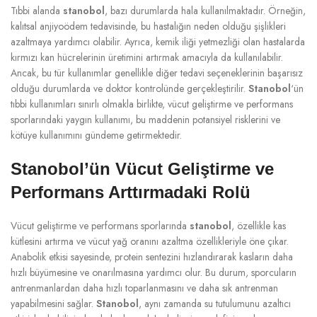
Tıbbi alanda
stanobol
, bazı durumlarda hala kullanılmaktadır. Örneğin,
kalıtsal anjiyoödem tedavisinde, bu hastalığın neden olduğu şişlikleri
azaltmaya yardımcı olabilir. Ayrıca, kemik iliği yetmezliği olan hastalarda
kırmızı kan hücrelerinin üretimini artırmak amacıyla da kullanılabilir.
Ancak, bu tür kullanımlar genellikle diğer tedavi seçeneklerinin başarısız
olduğu durumlarda ve doktor kontrolünde gerçekleştirilir.
Stanobol
‘ün
tıbbi kullanımları sınırlı olmakla birlikte, vücut geliştirme ve performans
sporlarındaki yaygın kullanımı, bu maddenin potansiyel risklerini ve
kötüye kullanımını gündeme getirmektedir.
Stanobol’ün Vücut Geliştirme ve
Performans Arttırmadaki Rolü
Vücut geliştirme ve performans sporlarında
stanobol
, özellikle kas
kütlesini artırma ve vücut yağ oranını azaltma özellikleriyle öne çıkar.
Anabolik etkisi sayesinde, protein sentezini hızlandırarak kasların daha
hızlı büyümesine ve onarılmasına yardımcı olur. Bu durum, sporcuların
antrenmanlardan daha hızlı toparlanmasını ve daha sık antrenman
yapabilmesini sağlar.
Stanobol
, aynı zamanda su tutulumunu azaltıcı