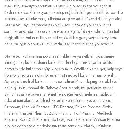
isteksizlik, ereksiyon sorunları ve kısırlık gibi sorunlara yol açabilir.
Kadınlarda ise, virilizasyon (erkekleşme) belirtileri görülebilir, bu belirtiler
arasında ses kalınlaşması, kıllanma artışı ve adet düzensizlikleri yer alır.
Stanobol
, aynı zamanda psikolojik sorunlara da yol açabilir, bu
sorunlar arasında depresyon, anksiyete, agresif davranışlar ve ruh hali
değişiklikleri bulunur. Bu yan etkiler, özellikle genç yaştaki bireylerde
daha belirgin olabilir ve uzun vadeli sağlık sorunlarına yol açabilir.
Stanobol
kullanımının potansiyel riskleri ve yan etkileri göz önüne
alındığında, bu maddenin kullanımından kaçınmak veya bir doktor
gözetiminde kullanmak büyük önem taşır. Özellikle karaciğer, kalp veya
hormonal sorunları olan bireylerin
stanobol
kullanmaması önerilir.
Ayrıca,
stanobol
kullanımının yasal olmadığı ve doping olarak kabul
edildiği unutulmamalıdır. Takviye Spor olarak, müşterilerimize her
zaman yasal ve güvenli alternatifleri değerlendirmelerini, sağlıklarını
riske atmamalarını ve bilinçli kararlar vermelerini tavsiye ediyoruz.
Firmamız, Medivia Pharma, UFC Pharma, Balkan Pharma, Swiss
Pharma, Thaiger Pharma, Zphc Pharma, İron Pharma, Meditech
Pharma, Root Cell Pharma, Sp Labs, Vortex Pharma, Watson Pharma
gibi bir çok steroid markalarının resmi temsilcisi olarak, ürünlerin