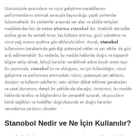
Günümüzde sporcuların ve vücut geliştirme meraklılarının
performanslarını artırmak amacıyla başvurduğu çeşitli yöntemler
bulunmaktadır. Bu yöntemler arasında yer alan ve sıklıkla tartışılan
maddelerden biri de
swiss pharma
stanobol
‘dur. Anabolik steroidler
sınıfına giren bu sentetik türev, kas kütlesini artırma, gücü yükseltme ve
vücut yağ oranını azaltma gibi etkileriyle bilinir. Ancak,
stanobol
kullanımının beraberinde getirdiği potansiyel riskler ve yan etkiler de göz
ardı edilmemelidir. Bu nedenle, bu madde hakkında doğru ve kapsamlı
bilgiye sahip olmak, bilinçli kararlar verebilmek adına büyük önem taşır.
Bu yazımızda,
stanobol
‘ün ne olduğunu, ne için kullanıldığını, vücut
geliştirme ve performans artırmadaki rolünü, potansiyel yan etkilerini,
dozajını ve kullanım şekillerini, satın alırken dikkat edilmesi gerekenleri
ve yasal durumunu detaylı bir şekilde ele alacağız. Amacımız, bu madde
hakkında tarafsız ve bilgilendirici bir perspektif sunarak, okuyucuların
kendi sağlıkları ve hedefleri doğrultusunda en doğru kararları
vermelerine yardımcı olmaktır.
Stanobol Nedir ve Ne İçin Kullanılır?