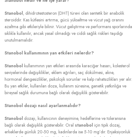
Stanobol nedir ve ne işe yarar?
Stanobol
, dihidrotestosteron (DHT) türevi olan sentetik bir anabolik
steroiddir. Kas kütlesini artırma, gücü yükseltme ve vücut yağ oranını
azaltma gibi etkileriyle bilinir. Vücut geliştirme ve performans sporlarında
sıklıkla kullanılır, ancak yasal olmadığı ve ciddi sağlık riskleri taşıdığı
unutulmamalıdır.
Stanobol kullanımının yan etkileri nelerdir?
Stanobol
kullanımının yan etkileri arasında karaciğer hasarı, kolesterol
seviyelerinde değişiklikler, eklem ağrıları, saç dökülmesi, akne,
hormonal dengesizlikler, psikolojik sorunlar ve kalp rahatsızlıkları yer alır.
Bu yan etkiler, kullanılan doza, kullanım süresine, genetik yatkınlığa ve
bireysel sağlık durumuna bağlı olarak değişiklik gösterebilir.
Stanobol dozajı nasıl ayarlanmalıdır?
Stanobol
dozajı, kullanıcının deneyimine, hedeflerine ve toleransına
bağlı olarak değişiklik gösterebilir. Oral
stanobol
için tipik dozaj,
erkeklerde günlük 20-50 mg, kadınlarda ise 5-10 mg’dır. Enjeksiyonluk