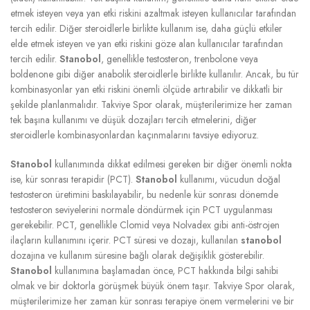
etmek isteyen veya yan etki riskini azaltmak isteyen kullanıcılar tarafından
tercih edilir. Diğer steroidlerle birlikte kullanım ise, daha güçlü etkiler
elde etmek isteyen ve yan etki riskini göze alan kullanıcılar tarafından
tercih edilir.
Stanobol
, genellikle testosteron, trenbolone veya
boldenone gibi diğer anabolik steroidlerle birlikte kullanılır. Ancak, bu tür
kombinasyonlar yan etki riskini önemli ölçüde artırabilir ve dikkatli bir
şekilde planlanmalıdır. Takviye Spor olarak, müşterilerimize her zaman
tek başına kullanımı ve düşük dozajları tercih etmelerini, diğer
steroidlerle kombinasyonlardan kaçınmalarını tavsiye ediyoruz.
Stanobol
kullanımında dikkat edilmesi gereken bir diğer önemli nokta
ise, kür sonrası terapidir (PCT).
Stanobol
kullanımı, vücudun doğal
testosteron üretimini baskılayabilir, bu nedenle kür sonrası dönemde
testosteron seviyelerini normale döndürmek için PCT uygulanması
gerekebilir. PCT, genellikle Clomid veya Nolvadex gibi anti-östrojen
ilaçların kullanımını içerir. PCT süresi ve dozajı, kullanılan
stanobol
dozajına ve kullanım süresine bağlı olarak değişiklik gösterebilir.
Stanobol
kullanımına başlamadan önce, PCT hakkında bilgi sahibi
olmak ve bir doktorla görüşmek büyük önem taşır. Takviye Spor olarak,
müşterilerimize her zaman kür sonrası terapiye önem vermelerini ve bir