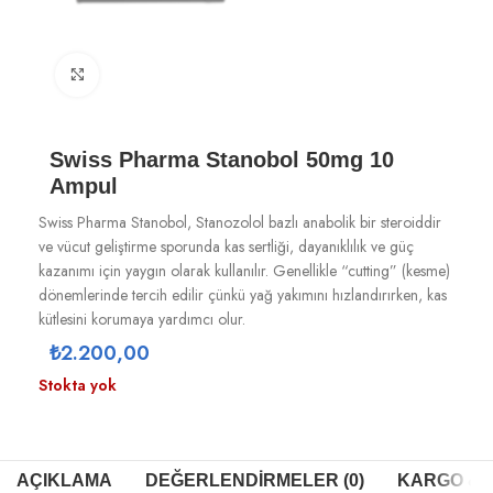
Büyütmek için tıklayın
Swiss Pharma Stanobol 50mg 10
Ampul
Swiss Pharma Stanobol, Stanozolol bazlı anabolik bir steroiddir
ve vücut geliştirme sporunda kas sertliği, dayanıklılık ve güç
kazanımı için yaygın olarak kullanılır. Genellikle “cutting” (kesme)
dönemlerinde tercih edilir çünkü yağ yakımını hızlandırırken, kas
kütlesini korumaya yardımcı olur.
₺
2.200,00
Stokta yok
AÇIKLAMA
DEĞERLENDIRMELER (0)
KARGO & T