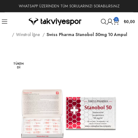
WHATSAPP ÜZERİNDEN TÜM SORULARINIZI SORABiLiRSiNiZ
0
₺
0,00
oidler
Winstrol İğne
Swiss Pharma Stanobol 50mg 10 Ampul
TÜKEN
DI