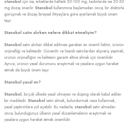
stanobol
için ise, erkeklerde haftalık 50-100 mg, kadınlarda ise 20-50
mg dozaj önerilir.
Stanobol
kullanımına başlamadan önce, bir doktorla
görüşmek ve dozajı bireysel ihtiyaçlara göre ayarlamak büyük önem
taşır.
Stanobol satın alırken nelere dikkat etmeliyim?
Stanobol
satın alırken dikkat edilmesi gereken en önemli faktör, ürünün
orijinalliği ve kalitesidir. Güvenilir ve lisanslı satıcılardan alışveriş yapmak,
ürünün orijinalliğini ve kalitesini garanti altına almak için önemlidir.
Ayrıca, ürünün yasal durumunu araştırmak ve yasalara uygun hareket
etmek de büyük önem taşır.
Stanobol yasal mı?
Stanobol
, birçok ülkede yasal olmayan ve doping olarak kabul edilen
bir maddedir.
Stanobol
satın almak, bulundurmak veya kullanmak,
yasal yaptırımlara yol açabilir. Bu nedenle,
stanobol
satın almadan
önce, bulunduğunuz ülkenin yasal düzenlemelerini araştırmak ve
yasalara uygun hareket etmek önemlidir.