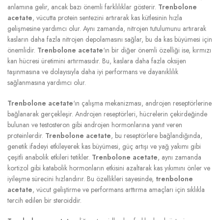
anlamına gelir, ancak bazı önemli farklılıklar gösterir.
Trenbolone
acetate
, vücutta protein sentezini artırarak kas kütlesinin hızla
gelişmesine yardımcı olur. Aynı zamanda, nitrojen tutulumunu artırarak
kasların daha fazla nitrojen depolamasını sağlar, bu da kas büyümesi için
önemlidir.
Trenbolone acetate
‘ın bir diğer önemli özelliği ise, kırmızı
kan hücresi üretimini artırmasıdır. Bu, kaslara daha fazla oksijen
taşınmasına ve dolayısıyla daha iyi performans ve dayanıklılık
sağlanmasına yardımcı olur.
Trenbolone acetate
‘ın çalışma mekanizması, androjen reseptörlerine
bağlanarak gerçekleşir. Androjen reseptörleri, hücrelerin çekirdeğinde
bulunan ve testosteron gibi androjen hormonlarına yanıt veren
proteinlerdir.
Trenbolone acetate
, bu reseptörlere bağlandığında,
genetik ifadeyi etkileyerek kas büyümesi, güç artışı ve yağ yakımı gibi
çeşitli anabolik etkileri tetikler.
Trenbolone acetate
, aynı zamanda
kortizol gibi katabolik hormonların etkisini azaltarak kas yıkımını önler ve
iyileşme sürecini hızlandırır. Bu özellikleri sayesinde,
trenbolone
acetate
, vücut geliştirme ve performans arttırma amaçları için sıklıkla
tercih edilen bir steroiddir.