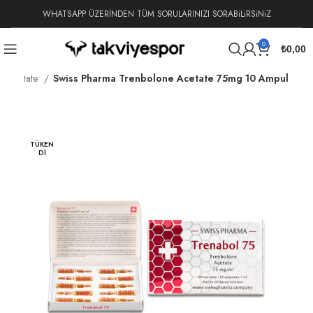
WHATSAPP ÜZERİNDEN TÜM SORULARINIZI SORABiLiRSiNiZ
0
₺
0,00
n Acetate
Swiss Pharma Trenbolone Acetate 75mg 10 Ampul
TÜKEN
DI