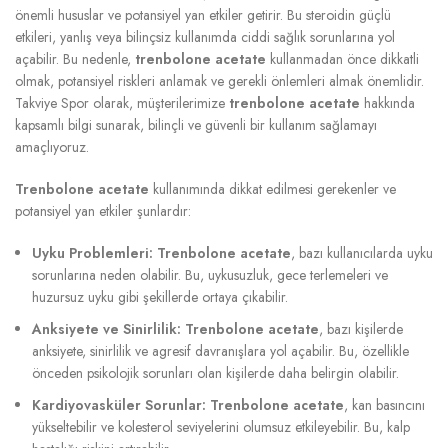
önemli hususlar ve potansiyel yan etkiler getirir. Bu steroidin güçlü
etkileri, yanlış veya bilinçsiz kullanımda ciddi sağlık sorunlarına yol
açabilir. Bu nedenle,
trenbolone acetate
kullanmadan önce dikkatli
olmak, potansiyel riskleri anlamak ve gerekli önlemleri almak önemlidir.
Takviye Spor olarak, müşterilerimize
trenbolone acetate
hakkında
kapsamlı bilgi sunarak, bilinçli ve güvenli bir kullanım sağlamayı
amaçlıyoruz.
Trenbolone acetate
kullanımında dikkat edilmesi gerekenler ve
potansiyel yan etkiler şunlardır:
Uyku Problemleri:
Trenbolone acetate
, bazı kullanıcılarda uyku
sorunlarına neden olabilir. Bu, uykusuzluk, gece terlemeleri ve
huzursuz uyku gibi şekillerde ortaya çıkabilir.
Anksiyete ve Sinirlilik:
Trenbolone acetate
, bazı kişilerde
anksiyete, sinirlilik ve agresif davranışlara yol açabilir. Bu, özellikle
önceden psikolojik sorunları olan kişilerde daha belirgin olabilir.
Kardiyovasküler Sorunlar:
Trenbolone acetate
, kan basıncını
yükseltebilir ve kolesterol seviyelerini olumsuz etkileyebilir. Bu, kalp