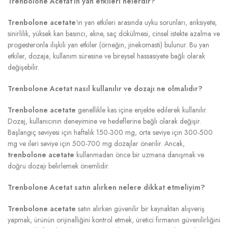
Trenbolone Acetat’ın yan etkileri nelerdir?
Trenbolone acetate
‘ın yan etkileri arasında uyku sorunları, anksiyete,
sinirlilik, yüksek kan basıncı, akne, saç dökülmesi, cinsel istekte azalma ve
progesteronla ilişkili yan etkiler (örneğin, jinekomasti) bulunur. Bu yan
etkiler, dozaja, kullanım süresine ve bireysel hassasiyete bağlı olarak
değişebilir.
Trenbolone Acetat nasıl kullanılır ve dozajı ne olmalıdır?
Trenbolone acetate
genellikle kas içine enjekte edilerek kullanılır.
Dozaj, kullanıcının deneyimine ve hedeflerine bağlı olarak değişir.
Başlangıç seviyesi için haftalık 150-300 mg, orta seviye için 300-500
mg ve ileri seviye için 500-700 mg dozajlar önerilir. Ancak,
trenbolone acetate
kullanmadan önce bir uzmana danışmak ve
doğru dozajı belirlemek önemlidir.
Trenbolone Acetat satın alırken nelere dikkat etmeliyim?
Trenbolone acetate
satın alırken güvenilir bir kaynaktan alışveriş
yapmak, ürünün orijinalliğini kontrol etmek, üretici firmanın güvenilirliğini