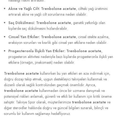
hastalığı riskini artırabilir.
Akne ve Yağlı Cilt:
Trenbolone acetate
, ciltteki yağ üretimini
artırarak akne ve yağlı cilt sorunlarına neden olabilir.
Saç Dökülmesi:
Trenbolone acetate
, genetik yatkınlığı olan
kişilerde saç dökülmesini hızlandırabilir.
Cinsel Yan Etkiler:
Trenbolone acetate
, cinsel istekte azalma,
ereksiyon sorunları ve kısırlık gibi cinsel yan etkilere neden olabilir.
Progesteronla İlişkili Yan Etkiler:
Trenbolone acetate
,
progesteron aktivitesi nedeniyle bazı kişilerde progesteronla ilişkili yan
etkilere (örneğin, jinekomasti) neden olabilir.
Trenbolone acetate
kullanırken bu yan etkileri en aza indirmek için,
doğru dozajı takip etmek, uygun destekleyici takviyeleri kullanmak ve
düzenli olarak sağlık kontrolünden geçmek önemlidir. Ayrıca,
trenbolone acetate
kullanmadan önce bir uzmana danışmak ve
potansiyel riskleri anlamak, güvenli ve etkili bir kullanım için kritik öneme
sahiptir. Takviye Spor olarak, müşterilerimize
trenbolone acetate
ve
diğer steroidler hakkında doğru ve güncel bilgileri sunarak, bilinçli ve
sorumlu bir kullanım sağlamayı hedefliyoruz.