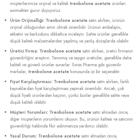
müşterilerimize orijinal ve kaliteli
trenbolone acetate
ürünleri
sunmaktan gurur duyuyoruz.
Ürün Orijinalliği:
Trenbolone acetate
satın alırken, ürünün
orijinal olduğundan emin olmak önemlidir. Ürünün ambalajını,
etiketini ve barkodunu dikkatlice inceleyin. Sahte ürünler genellikle
düşük kaliteli malzemelerden yapılmış ve yanlış dozajlarda olabilir.
Üretici Firma:
Trenbolone acetate
satın alırken, üretici firmanın
güvenilirliğini araştırın. Tanınmış ve saygın üreticiler, genellikle daha
kaliteli ve güvenli ürünler sunarlar. Swiss Pharma gibi güvenilir
markalar,
trenbolone acetate
konusunda iyi bir seçenektir.
Fiyat Karşılaştırması:
Trenbolone acetate
satın alırken, farklı
kaynaklardan fiyat karşılaştırması yapmak önemlidir. Ancak, çok
düşük fiyatlı ürünlerden kaçının, çünkü bunlar genellikle sahte veya
düşük kaliteli olabilir.
Müşteri Yorumları:
Trenbolone acetate
satın almadan önce,
diğer müşterilerin yorumlarını okuyun. Bu, ürünün kalitesi ve satıcının
güvenilirliği hakkında fikir edinmenize yardımcı olabilir.
Yasal Durum:
Trenbolone acetate
satın almadan önce,