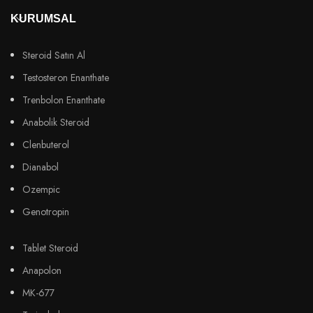
KURUMSAL
Steroid Satın Al
Testosteron Enanthate
Trenbolon Enanthate
Anabolik Steroid
Clenbuterol
Dianabol
Ozempic
Genotropin
Tablet Steroid
Anapolon
MK-677