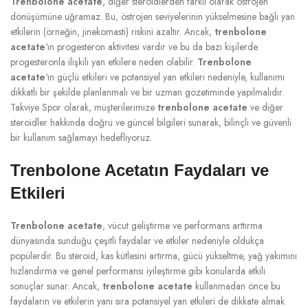
Trenbolone acetate
, diğer steroidlerden farklı olarak östrojen
dönüşümüne uğramaz. Bu, östrojen seviyelerinin yükselmesine bağlı yan
etkilerin (örneğin, jinekomasti) riskini azaltır. Ancak,
trenbolone
acetate
‘ın progesteron aktivitesi vardır ve bu da bazı kişilerde
progesteronla ilişkili yan etkilere neden olabilir.
Trenbolone
acetate
‘ın güçlü etkileri ve potansiyel yan etkileri nedeniyle, kullanımı
dikkatli bir şekilde planlanmalı ve bir uzman gözetiminde yapılmalıdır.
Takviye Spor olarak, müşterilerimize
trenbolone acetate
ve diğer
steroidler hakkında doğru ve güncel bilgileri sunarak, bilinçli ve güvenli
bir kullanım sağlamayı hedefliyoruz.
Trenbolone Acetatın Faydaları ve
Etkileri
Trenbolone acetate
, vücut geliştirme ve performans arttırma
dünyasında sunduğu çeşitli faydalar ve etkiler nedeniyle oldukça
popülerdir. Bu steroid, kas kütlesini artırma, gücü yükseltme, yağ yakımını
hızlandırma ve genel performansı iyileştirme gibi konularda etkili
sonuçlar sunar. Ancak,
trenbolone acetate
kullanmadan önce bu
faydaların ve etkilerin yanı sıra potansiyel yan etkileri de dikkate almak