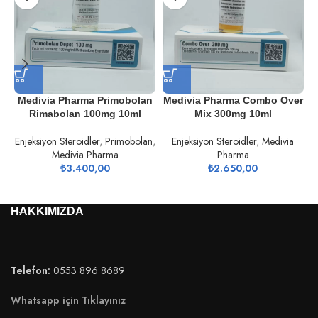
Medivia Pharma Primobolan
Medivia Pharma Combo Over
Rimabolan 100mg 10ml
Mix 300mg 10ml
Enjeksiyon Steroidler
,
Primobolan
,
Enjeksiyon Steroidler
,
Medivia
Medivia Pharma
Pharma
₺
3.400,00
₺
2.650,00
HAKKIMIZDA
Telefon:
0553 896 8689
Whatsapp için Tıklayınız