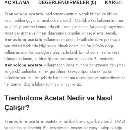
AÇIKLAMA
DEĞERLENDIRMELER (0)
KARGO & T
Trenbolone acetate
, performans arttırıcı olarak bilinen ve sıklıkla
tercih edilen güçlü bir anabolik steroiddir. Özellikle kas kütlesini artırma
ve gücü yükseltme konusunda etkili sonuçlar sunar. Bu özelliği sayesinde
vücut geliştirme ve fitness dünyasında popüler bir seçenektir. Ancak,
trenbolone acetate
kullanmadan önce dikkatli olmak ve potansiyel
yan etkileri hakkında bilgi sahibi olmak önemlidir. Bu ürünün doğru
kullanımı, istenilen sonuçlara ulaşmada kritik bir rol oynar. Yanlış veya
bilinçsiz kullanım, ciddi sağlık sorunlarına yol açabilir. Bu nedenle,
trenbolone acetate
kullanmadan önce mutlaka bir uzmana danışmak
ve gerekli önlemleri almak gereklidir. Takviye Spor olarak, bu tür
ürünlerin sorumlu bir şekilde kullanılmasını destekliyor ve müşterilerimize
her zaman doğru bilgiyi sunmayı amaçlıyoruz.
Trenbolone Acetat Nedir ve Nasıl
Çalışır?
Trenbolone acetate
, sentetik bir anabolik androjenik steroiddir (AAS)
ve nandrolon türevidir. Bu, testosterona benzer bir yapıya sahip olduğu