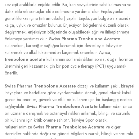
kez eşit aralıklarla enjekte edilir. Bu, kan seviyelerinin sabit kalmasına ve
daha istikrarlı sonuçlar elde edilmesine yardımcı olur. Enjeksiyonlar
genellikle kas içine (intramüsküler) yapılır. Enjeksiyon bölgeleri arasında
kalça, uyluk ve omuzlar bulunur. Enjeksiyon bölgelerini düzenli olarak
değiştirmek, enjeksiyon bölgesinde oluşabilecek ağrı ve iltihaplanmayı
önlemeye yardımcı olur.
Swiss Pharma Trenbolone Acetate
kullanırken, karaciğer sağlığını korumak için destekleyici takviyeler
kullanmak ve alkol tüketiminden kaçınmak önemlidir. Ayrıca,
trenbolone acetate
kullanımını sonlandırdıktan sonra, doğal hormon
üretimini geri kazanmak için bir post cycle therapy (PCT) uygulamak
önerilir.
Swiss Pharma Trenbolone Acetate
dozajı ve kullanım şekli, bireysel
ihtiyaçlara ve hedeflere göre ayarlanmalıdır. Ancak, genel olarak kabul
gören bu öneriler, güvenli ve etkili bir kullanım için bir başlangıç noktası
sağlayabilir.
Swiss Pharma Trenbolone Acetate
kullanmadan önce
bir uzmana danışmak ve potansiyel riskleri anlamak, bilinçli ve sorumlu
bir kullanım için kritik öneme sahiptir. Takviye Spor olarak,
müşterilerimize
Swiss Pharma Trenbolone Acetate
ve diğer
steroidler hakkında doğru ve güncel bilgileri sunarak, bilinçli ve sorumlu