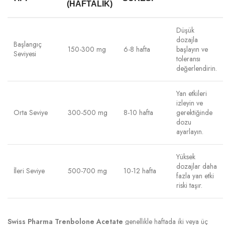
(HAFTALIK)
Düşük
dozajla
Başlangıç
150-300 mg
6-8 hafta
başlayın ve
Seviyesi
toleransı
değerlendirin.
Yan etkileri
izleyin ve
Orta Seviye
300-500 mg
8-10 hafta
gerektiğinde
dozu
ayarlayın.
Yüksek
dozajlar daha
İleri Seviye
500-700 mg
10-12 hafta
fazla yan etki
riski taşır.
Swiss Pharma Trenbolone Acetate
genellikle haftada iki veya üç