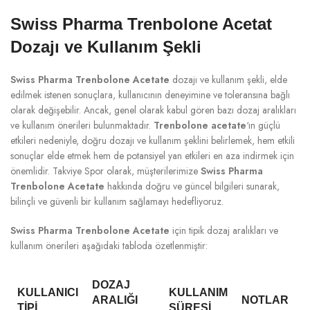
Swiss Pharma Trenbolone Acetat
Dozajı ve Kullanım Şekli
Swiss Pharma Trenbolone Acetate
dozajı ve kullanım şekli, elde
edilmek istenen sonuçlara, kullanıcının deneyimine ve toleransına bağlı
olarak değişebilir. Ancak, genel olarak kabul gören bazı dozaj aralıkları
ve kullanım önerileri bulunmaktadır.
Trenbolone acetate
‘ın güçlü
etkileri nedeniyle, doğru dozajı ve kullanım şeklini belirlemek, hem etkili
sonuçlar elde etmek hem de potansiyel yan etkileri en aza indirmek için
önemlidir. Takviye Spor olarak, müşterilerimize
Swiss Pharma
Trenbolone Acetate
hakkında doğru ve güncel bilgileri sunarak,
bilinçli ve güvenli bir kullanım sağlamayı hedefliyoruz.
Swiss Pharma Trenbolone Acetate
için tipik dozaj aralıkları ve
kullanım önerileri aşağıdaki tabloda özetlenmiştir:
DOZAJ
KULLANICI
KULLANIM
ARALIĞI
NOTLAR
TIPI
SÜRESI