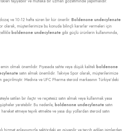
iskleri taşıyabilir ve mutlaka bir uzman gözetiminde yapılmalıdır.
ozaj ve 10-12 hafta süren bir kür önerilir.
Boldenone undecylenate
r olarak, müşterilerimize bu konuda bilinçli kararlar vermeleri için
zellikle
boldenone undecylenate
gibi güçlü ürünlerin kullanımında,
n emin olmak önemlidir. Piyasada sahte veya düşük kaliteli
boldenone
ecylenate
satın almak önemlidir. Takviye Spor olarak, müşterilerimize
nden geçirilmiştir. Medivia ve UFC Pharma steroid markasının Türkiye’deki
teyle satılan bir ilaçtır ve reçetesiz satın almak veya kullanmak yasa
şüpheler yaratabilir. Bu nedenle,
boldenone undecylenate
satın
areket etmeye teşvik etmekte ve yasa dışı yollardan steroid satın
hizmet anlayışımızla sektördeki en güvenilir ve tercih edilen isimlerden