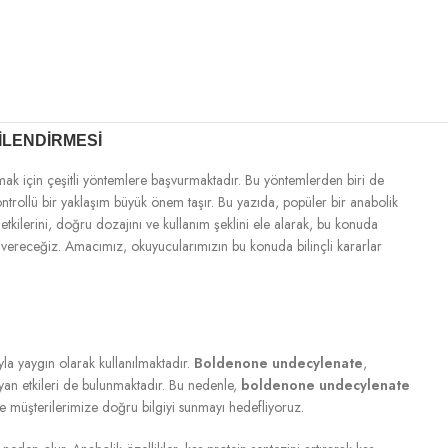
ILENDIRMESI
ak için çeşitli yöntemlere başvurmaktadır. Bu yöntemlerden biri de
kontrollü bir yaklaşım büyük önem taşır. Bu yazıda, popüler bir anabolik
tkilerini, doğru dozajını ve kullanım şeklini ele alarak, bu konuda
i vereceğiz. Amacımız, okuyucularımızın bu konuda bilinçli kararlar
yla yaygın olarak kullanılmaktadır.
Boldenone undecylenate
,
li yan etkileri de bulunmaktadır. Bu nedenle,
boldenone undecylenate
e müşterilerimize doğru bilgiyi sunmayı hedefliyoruz.