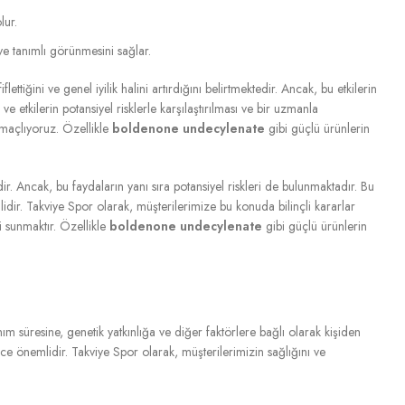
lur.
e tanımlı görünmesini sağlar.
ettiğini ve genel iyilik halini artırdığını belirtmektedir. Ancak, bu etkilerin
 etkilerin potansiyel risklerle karşılaştırılması ve bir uzmanla
amaçlıyoruz. Özellikle
boldenone undecylenate
gibi güçlü ürünlerin
ddir. Ancak, bu faydaların yanı sıra potansiyel riskleri de bulunmaktadır. Bu
dir. Takviye Spor olarak, müşterilerimize bu konuda bilinçli kararlar
i sunmaktır. Özellikle
boldenone undecylenate
gibi güçlü ürünlerin
anım süresine, genetik yatkınlığa ve diğer faktörlere bağlı olarak kişiden
 önemlidir. Takviye Spor olarak, müşterilerimizin sağlığını ve