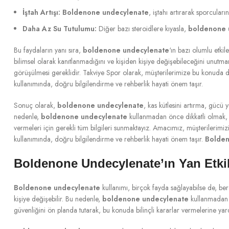
İştah Artışı:
Boldenone undecylenate
, iştahı artırarak sporcular
Daha Az Su Tutulumu:
Diğer bazı steroidlere kıyasla,
boldenone 
Bu faydaların yanı sıra,
boldenone undecylenate
‘ın bazı olumlu etkile
bilimsel olarak kanıtlanmadığını ve kişiden kişiye değişebileceğini unut
görüşülmesi gereklidir. Takviye Spor olarak, müşterilerimize bu konuda d
kullanımında, doğru bilgilendirme ve rehberlik hayati önem taşır.
Sonuç olarak,
boldenone undecylenate
, kas kütlesini artırma, gücü 
nedenle,
boldenone undecylenate
kullanmadan önce dikkatli olmak, b
vermeleri için gerekli tüm bilgileri sunmaktayız. Amacımız, müşterilerimizi
kullanımında, doğru bilgilendirme ve rehberlik hayati önem taşır.
Bolden
Boldenone Undecylenate’ın Yan Etkile
Boldenone undecylenate
kullanımı, birçok fayda sağlayabilse de, berab
kişiye değişebilir. Bu nedenle,
boldenone undecylenate
kullanmadan ö
güvenliğini ön planda tutarak, bu konuda bilinçli kararlar vermelerine ya