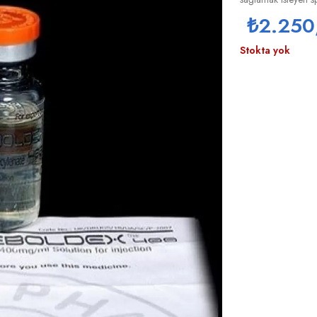
₺
2.250
Stokta yok