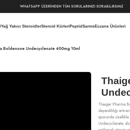
WHATSAPP ÜZERİNDEN TÜM SORULARINIZI SORABiLiRSiNiZ
d
Yağ Yakıcı Steroidler
Steroid Kürleri
Peptid
Sarms
Eczane Ürünleri
a Boldenone Undecyclenate 400mg 10ml
Thaig
Undec
Thaiger Pharma Bo
dayanıklılığı artıra
sporunda özellikle 
Undecyclenate, düş
sağlamak isteyen sp