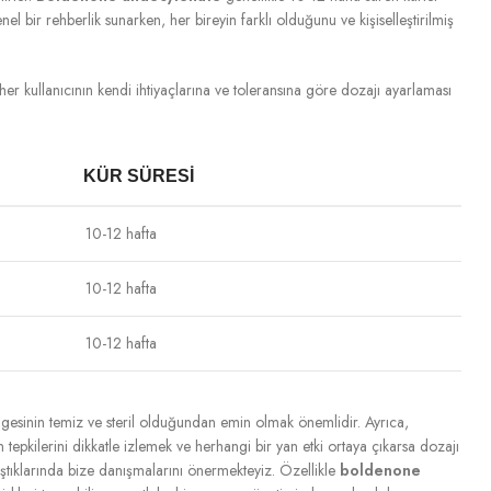
el bir rehberlik sunarken, her bireyin farklı olduğunu ve kişiselleştirilmiş
er kullanıcının kendi ihtiyaçlarına ve toleransına göre dozajı ayarlaması
KÜR SÜRESI
10-12 hafta
10-12 hafta
10-12 hafta
bölgesinin temiz ve steril olduğundan emin olmak önemlidir. Ayrıca,
tepkilerini dikkatle izlemek ve herhangi bir yan etki ortaya çıkarsa dozajı
ştıklarında bize danışmalarını önermekteyiz. Özellikle
boldenone