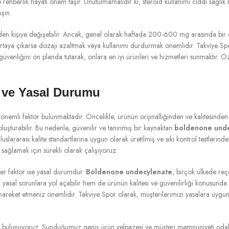
ehberlik hayati önem taşır. Unutulmamalıdır ki, steroid kullanımı ciddi sağlık r
şın.
iden kişiye değişebilir. Ancak, genel olarak haftada 200-600 mg arasında bir d
 ortaya çıkarsa dozajı azaltmak veya kullanımı durdurmak önemlidir. Takviye Spo
güvenliğini ön planda tutarak, onlara en iyi ürünleri ve hizmetleri sunmaktır. Ö
 ve Yasal Durumu
 önemli faktör bulunmaktadır. Öncelikle, ürünün orijinalliğinden ve kalitesinde
 oluşturabilir. Bu nedenle, güvenilir ve tanınmış bir kaynaktan
boldenone und
luslararası kalite standartlarına uygun olarak üretilmiş ve sıkı kontrol testleri
nı sağlamak için sürekli olarak çalışıyoruz.
ğer faktör ise yasal durumdur.
Boldenone undecylenate
, birçok ülkede reçe
yasal sorunlara yol açabilir hem de ürünün kalitesi ve güvenilirliği konusunda 
eket etmeniz önemlidir. Takviye Spor olarak, müşterilerimizi yasalara uygun h
 bulunuyoruz. Sunduğumuz geniş ürün yelpazesi ve müşteri memnuniyeti odaklı 