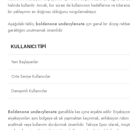
halinde kullanılır. Ancak, kür süresi de kullanıcının hedeflerine ve toleran
bir yaklaşımın en doğrusu olduğunu vurgulamaktayız.
Aşağıdaki tablo,
boldenone undecylenate
için genel bir dozaj rehber
gerektiğini unutmamak önemlidir.
KULLANICI TIPI
Yeni Başlayanlar
Orta Seviye Kullanıcılar
Deneyimli Kullanıcılar
Boldenone undecylenate
genellikle kas içine enjekte edilir. Enjeksiy
enjeksiyonları aynı bölgeye sık sık yapmaktan kaçınmak, enfeksiyon riskini
azaltmak veya kullanımı durdurmak önemlidir. Takviye Spor olarak, müşter