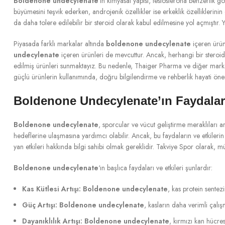
Boldenone undecylenate
‘ın kimyasal yapısı, testosterona benzerlik g
büyümesini teşvik ederken, androjenik özellikler ise erkeklik özelliklerini
da daha tolere edilebilir bir steroid olarak kabul edilmesine yol açmıştır. 
Piyasada farklı markalar altında
boldenone undecylenate
içeren ürün
undecylenate
içeren ürünleri de mevcuttur. Ancak, herhangi bir steroid 
edilmiş ürünleri sunmaktayız. Bu nedenle, Thaiger Pharma ve diğer markalar
güçlü ürünlerin kullanımında, doğru bilgilendirme ve rehberlik hayati öne
Boldenone Undecylenate’ın Faydaları 
Boldenone undecylenate
, sporcular ve vücut geliştirme meraklıları ar
hedeflerine ulaşmasına yardımcı olabilir. Ancak, bu faydaların ve etkiler
yan etkileri hakkında bilgi sahibi olmak gereklidir. Takviye Spor olarak, mü
Boldenone undecylenate
‘ın başlıca faydaları ve etkileri şunlardır:
Kas Kütlesi Artışı:
Boldenone undecylenate
, kas protein sentez
Güç Artışı:
Boldenone undecylenate
, kasların daha verimli çalı
Dayanıklılık Artışı:
Boldenone undecylenate
, kırmızı kan hücre