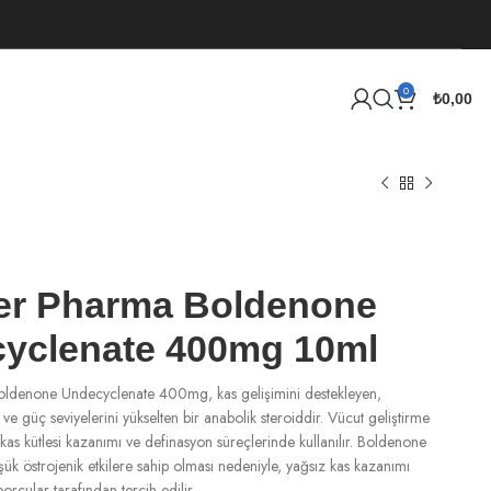
0
₺
0,00
er Pharma Boldenone
yclenate 400mg 10ml
ldenone Undecyclenate 400mg, kas gelişimini destekleyen,
n ve güç seviyelerini yükselten bir anabolik steroiddir. Vücut geliştirme
kas kütlesi kazanımı ve definasyon süreçlerinde kullanılır. Boldenone
ük östrojenik etkilere sahip olması nedeniyle, yağsız kas kazanımı
orcular tarafından tercih edilir.