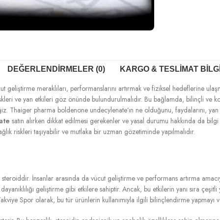
DEĞERLENDIRMELER (0)
KARGO & TESLIMAT BILG
iştirme meraklıları, performanslarını artırmak ve fiziksel hedeflerine ulaşm
riskleri ve yan etkileri göz önünde bulundurulmalıdır. Bu bağlamda, bilinçli ve 
ceğiz. Thaiger pharma boldenone undecylenate’ın ne olduğunu, faydalarını, yan e
ate
satın alırken dikkat edilmesi gerekenler ve yasal durumu hakkında da bilg
ğlık riskleri taşıyabilir ve mutlaka bir uzman gözetiminde yapılmalıdır.
lik steroiddir. İnsanlar arasında da vücut geliştirme ve performans artırma amacı
dayanıklılığı geliştirme gibi etkilere sahiptir. Ancak, bu etkilerin yanı sıra çeşit
iye Spor olarak, bu tür ürünlerin kullanımıyla ilgili bilinçlendirme yapmayı v