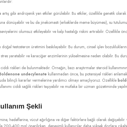
unlardır:
artış gibi androjenik yan etkiler görülebilir. Bu etkiler, özellikle genetik olarak 
na dönüşebilir ve bu da jinekomasti (erkeklerde meme büyümesi), su tutulumu ve 
 seviyelerini olumsuz etkileyebilir ve kalp hastalığı riskini artırabilir. Özellikle 
 doğal testosteron üretimini baskılayabilir. Bu durum, cinsel işlev bozuklukları
stres yaratabilir ve karaciğer enzimlerinin yükselmesine neden olabilir. Bu dur
iddi riskleri de bulunmaktadır. Örneğin, bazı araştırmalar steroid kullanımının pr
Boldenone undecylenate
kullanmadan önce, bu potansiyel riskleri anlama
nuda bilinçli kararlar vermelerine yardımcı olmayı amaçlıyoruz. Özellikle
bold
llanımı ciddi sağlık riskleri taşıyabilir ve mutlaka bir uzman gözetiminde yapıl
ullanım Şekli
mine, hedeflerine, vücut ağırlığına ve diğer faktörlere bağlı olarak değişebilir.
ada 200-400 mg) önerilirken, deneyimli kullanıcılar daha yüksek dozlara çıkabil