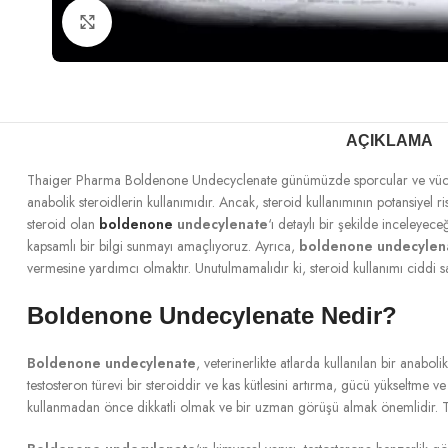
Büyütmek için tıklayın
AÇIKLAMA
Thaiger Pharma Boldenone Undecyclenate günümüzde sporcular ve vücut gel
anabolik steroidlerin kullanımıdır. Ancak, steroid kullanımının potansiyel 
steroid olan
boldenone
undecylenate
‘ı detaylı bir şekilde inceleye
kapsamlı bir bilgi sunmayı amaçlıyoruz. Ayrıca,
boldenone undecylen
vermesine yardımcı olmaktır. Unutulmamalıdır ki, steroid kullanımı ciddi sa
Boldenone Undecylenate Nedir?
Boldenone undecylenate
, veterinerlikte atlarda kullanılan bir anabo
testosteron türevi bir steroiddir ve kas kütlesini artırma, gücü yükseltme ve 
kullanmadan önce dikkatli olmak ve bir uzman görüşü almak önemlidir. Takv