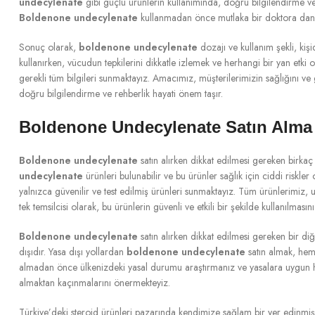
undecylenate
gibi güçlü ürünlerin kullanımında, doğru bilgilendirme ve r
Boldenone undecylenate
kullanmadan önce mutlaka bir doktora danı
Sonuç olarak,
boldenone undecylenate
dozajı ve kullanım şekli, kiş
kullanırken, vücudun tepkilerini dikkatle izlemek ve herhangi bir yan etki
gerekli tüm bilgileri sunmaktayız. Amacımız, müşterilerimizin sağlığını ve 
doğru bilgilendirme ve rehberlik hayati önem taşır.
Boldenone Undecylenate Satın Alma
Boldenone undecylenate
satın alırken dikkat edilmesi gereken birkaç
undecylenate
ürünleri bulunabilir ve bu ürünler sağlık için ciddi riskler
yalnızca güvenilir ve test edilmiş ürünleri sunmaktayız. Tüm ürünlerimiz, u
tek temsilcisi olarak, bu ürünlerin güvenli ve etkili bir şekilde kullanılması
Boldenone undecylenate
satın alırken dikkat edilmesi gereken bir di
dışıdır. Yasa dışı yollardan
boldenone undecylenate
satın almak, hem 
almadan önce ülkenizdeki yasal durumu araştırmanız ve yasalara uygun har
almaktan kaçınmalarını önermekteyiz.
Türkiye’deki steroid ürünleri pazarında kendimize sağlam bir yer edinmiş