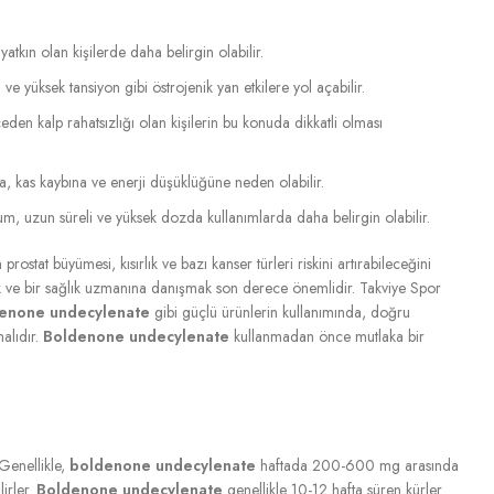
yatkın olan kişilerde daha belirgin olabilir.
yüksek tansiyon gibi östrojenik yan etkilere yol açabilir.
önceden kalp rahatsızlığı olan kişilerin bu konuda dikkatli olması
na, kas kaybına ve enerji düşüklüğüne neden olabilir.
um, uzun süreli ve yüksek dozda kullanımlarda daha belirgin olabilir.
ostat büyümesi, kısırlık ve bazı kanser türleri riskini artırabileceğini
k ve bir sağlık uzmanına danışmak son derece önemlidir. Takviye Spor
enone undecylenate
gibi güçlü ürünlerin kullanımında, doğru
malıdır.
Boldenone undecylenate
kullanmadan önce mutlaka bir
 Genellikle,
boldenone undecylenate
haftada 200-600 mg arasında
irler.
Boldenone undecylenate
genellikle 10-12 hafta süren kürler