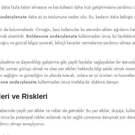
ın daha fazla kalori almasına ve kas kütlesini daha hızlı geliştirmesine yardımcı o
undecylenate
daha az su tutulumuna neden olur. Bu, kasların daha belirgin v
ri de bulunmaktadır. Örneğin, bazı kullanıcılar bu steroidin eklem ağrılarını hafifl
mamak önemlidir.
Boldenone undecylenate
kullanmadan önce, bu faydaların ve
oğru ve güncel bilgiyi sunarak, bilinçli kararlar vermelerine yardımcı olmayı 
yükseltme ve dayanıklılığı geliştirme gibi çeşitli faydalar sağlayabilen bir steroi
ir uzman görüşü almak ve olası yan etkileri hakkında bilgi sahibi olmak önemli
n sağlığını ve güvenliğini ön planda tutarak, onlara en iyi ürünleri ve hizmetler
one undecylenate
kullanmadan önce mutlaka bir doktora danışın.
ri ve Riskleri
erinde çeşitli yan etkiler ve riskler de getirebilir. Bu yan etkiler, dozaja, kull
nce bu potansiyel riskleri anlamak ve bir sağlık uzmanına danışmak son derece
rdımcı olmayı amaçlıyoruz.