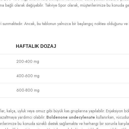
sına bağlı olarak değişebilir. Takviye Spor olarak, müşterilerimize bu konuda gen
i sunmaktadır. Ancak, bu tablonun yalnızca bir başlangıç noktası olduğunu ve h
HAFTALIK DOZAJ
200-400 mg
400-600 mg
600-800 mg
onlar, kalça, uyluk veya omuz gibi büyük kas gruplarına yapılabilir. Enjeksiyon 
 azaltmaya yardımcı olabilir.
Boldenone undecylenate
kullanırken, vücudun 
ilerimize bu konuda sürekli destek sağlamakta ve herhangi bir sorunla karşıla