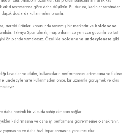
 neden olur. Anabolik özellikler, kas protein sentezini artırarak kas
ik etkisi testosterona göre daha düşüktür. Bu durum, kadınlar tarafından
e düşük dozlarda kullanmaları önerilir.
a, steroid ürünleri konusunda tanınmış bir markadır ve
boldenone
mlidir. Takviye Spor olarak, müşterilerimize yalnızca güvenilir ve test
ğini ön planda tutmaktayız. Özellikle
boldenone undecylenate
gibi
ığı faydalar ve etkiler, kullanıcıların performansını artırmasına ve fiziksel
ne undecylenate
kullanmadan önce, bir uzmanla görüşmek ve olası
nmaktayız.
 ve daha hacimli bir vücuda sahip olmasını sağlar.
 yükler kaldırmasına ve daha iyi performans göstermesine olanak tanır.
rsiz yapmasına ve daha hızlı toparlanmasına yardımcı olur.