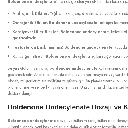
Boldenone undecylenate
‘ın en sık görülen yan etkilerinden bazıları ş
Androjenik Etkiler:
Yağlı cilt, akne, saç dökülmesi ve vücut kıllarında 
Östrojenik Etkiler:
Boldenone undecylenate
, östrojen hormonu
Kardiyovasküler Riskler:
Boldenone undecylenate
, kolesterol
gerekmektedir.
Testosteron Baskılanması:
Boldenone undecylenate
, vücudun
Karaciğer Stresi:
Boldenone undecylenate
, karaciğer üzerinde 
Bu yan etkilerin yanı sıra,
boldenone undecylenate
kullanımının daha c
göstermektedir. Ancak, bu konuda daha fazla araştırmaya ihtiyaç vardır.
olarak, müşterilerimizin sağlığını ve güvenliğini ön planda tutarak, bu ko
bilgilendirme ve rehberlik hayati önem taşır. Unutulmamalıdır ki, steroid ku
doktora danışın.
Boldenone Undecylenate Dozajı ve K
Boldenone undecylenate
dozajı ve kullanım şekli, kullanıcının deneyi
kullanılır. Ancak, yeni başlayanlar için daha düşük dozlar (örneğin, haft