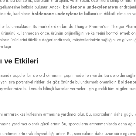
österir. Bu benzerlik, steroidin androjenik ve anabolik özelliklere sahip olmasına
n gelişmesine katkıda bulunur. Ancak,
boldenone undecylenate
‘ın androjen
Yine de, kadınların
boldenone undecylenate
kullanırken dikkatli olmaları v
ler bulunmaktadır. Bu markalardan biri de Thaiger Pharma’dır. Thaiger Pharm
ürününü kullanmadan önce, ürünün orijinalliğini ve kalitesini kontrol etmek öne
ın ürünlerini titizlikle değerlendirerek, müşterilerimizin sağlığını ve güvenli
m taşır.
ve Etkileri
asında popüler bir steroid olmasının çeşitli nedenleri vardır. Bu steroidin sağlad
in yanı sıra potansiyel riskleri de göz önünde bulundurmak önemlidir.
Boldeno
şterilerimize bu konuda bilinçli kararlar vermeleri için gerekli tüm bilgileri su
ini artırarak kas kütlesinin artmasına yardımcı olur. Bu, sporcuların daha güçlü
şmasına yardımcı olarak gücü artırır. Bu, sporcuların antrenmanlarda daha ağır
si üretimini artırarak dayanıklılığı artırır. Bu, sporcuların daha uzun süre egze