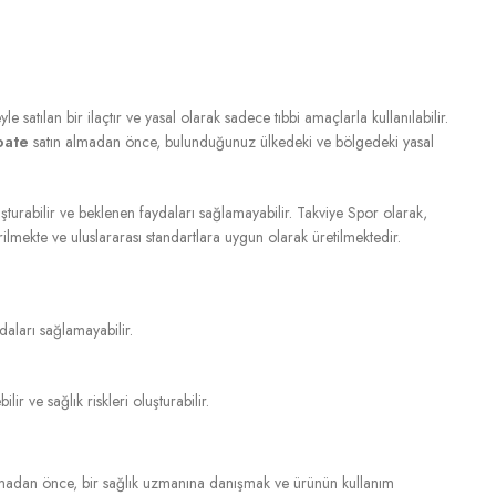
le satılan bir ilaçtır ve yasal olarak sadece tıbbi amaçlarla kullanılabilir.
oate
satın almadan önce, bulunduğunuz ülkedeki ve bölgedeki yasal
oluşturabilir ve beklenen faydaları sağlamayabilir. Takviye Spor olarak,
ilmekte ve uluslararası standartlara uygun olarak üretilmektedir.
daları sağlamayabilir.
r ve sağlık riskleri oluşturabilir.
adan önce, bir sağlık uzmanına danışmak ve ürünün kullanım