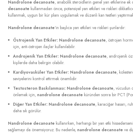
Nandrolone decanoate
, anabolik steroidlerin genel yan etkilerine ek 
decanoate
kullanmadan önce, potansiyel yan etkileri ve riskleri dikkat
kullanmak, uygun bir kür planı uygulamak ve düzenli kan testleri yaptırma
Nandrolone decanoate
‘in başlıca yan etkileri ve riskleri şunlardır:
Östrojenik Yan Etkiler:
Nandrolone decanoate
, östrojen horm
için, anti-östrojen ilaçlar kullanılabilir.
Androjenik Yan Etkiler:
Nandrolone decanoate
, androjenik öze
kişilerde daha belirgin olabilir.
Kardiyovasküler Yan Etkiler:
Nandrolone decanoate
, kolester
seviyelerini kontrol ettirmek önemlidir.
Testosteron Baskılanması:
Nandrolone decanoate
, vücudun do
önlemek için,
nandrolone decanoate
küründen sonra bir PCT (Pos
Diğer Yan Etkiler:
Nandrolone decanoate
, karaciğer hasarı, ruh
daha sık görülür.
Nandrolone decanoate
kullanırken, herhangi bir yan etki hissedersen
sağlamayı da önemsiyoruz. Bu nedenle,
nandrolone decanoate
ve di