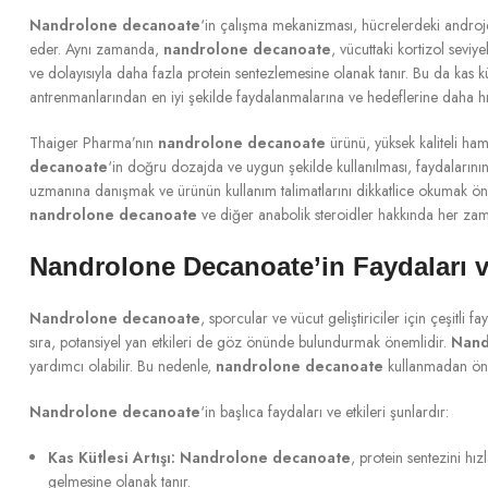
Nandrolone decanoate
‘in çalışma mekanizması, hücrelerdeki androjen
eder. Aynı zamanda,
nandrolone decanoate
, vücuttaki kortizol seviy
ve dolayısıyla daha fazla protein sentezlemesine olanak tanır. Bu da kas k
antrenmanlarından en iyi şekilde faydalanmalarına ve hedeflerine daha hı
Thaiger Pharma’nın
nandrolone decanoate
ürünü, yüksek kaliteli hamm
decanoate
‘in doğru dozajda ve uygun şekilde kullanılması, faydalarını
uzmanına danışmak ve ürünün kullanım talimatlarını dikkatlice okumak öne
nandrolone decanoate
ve diğer anabolik steroidler hakkında her zam
Nandrolone Decanoate’in Faydaları ve
Nandrolone decanoate
, sporcular ve vücut geliştiriciler için çeşitli 
sıra, potansiyel yan etkileri de göz önünde bulundurmak önemlidir.
Nand
yardımcı olabilir. Bu nedenle,
nandrolone decanoate
kullanmadan önce
Nandrolone decanoate
‘in başlıca faydaları ve etkileri şunlardır:
Kas Kütlesi Artışı:
Nandrolone decanoate
, protein sentezini hı
gelmesine olanak tanır.