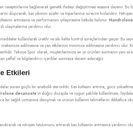
 reseptörlerine bağlanarak genetik ifadeyi değiştirmesi esasına dayanır. Bu bağ
elerini düşürerek, kas yıkımını azaltır ve toparlanma sürecini hızlandırır. Nitro
ütlesinin artmasına ve performansın iyileşmesine katkıda bulunur.
Nandrolone
zlı ulaşmalarına yardımcı olur.
addeler kullanılarak üretilir ve sıkı kalite kontrol süreçlerinden geçer. Bu sayed
n maksimize edilmesine ve yan etkilerinin minimize edilmesine yardımcı olur. 
mlidir. Takviye Spor olarak, müşterilerimize en iyi ürünleri sunmanın yanı sır
an şeffaf ve bilgilendirici içerikler sunmaya devam edeceğiz.
 Etkileri
faydalar sunan güçlü bir anabolik steroiddir. Kas kütlesini artırma, gücü yükseltme
rolone decanoate
‘in doğru dozajda ve uygun şekilde kullanılması, faydala
 bir sağlık uzmanına danışmak ve ürünün kullanım talimatlarını dikkatlice ok
zlandırarak ve nitrojen tutulumunu artırarak kas kütlesinin artmasına yardımcı ol