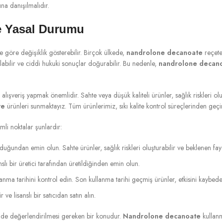
ına danışılmalıdır.
e Yasal Durumu
 göre değişiklik gösterebilir. Birçok ülkede,
nandrolone decanoate
reçetey
labilir ve ciddi hukuki sonuçlar doğurabilir. Bu nedenle,
nandrolone decan
an alışveriş yapmak önemlidir. Sahte veya düşük kaliteli ürünler, sağlık riskleri 
te
ürünleri sunmaktayız. Tüm ürünlerimiz, sıkı kalite kontrol süreçlerinden geçir
mli noktalar şunlardır:
duğundan emin olun. Sahte ürünler, sağlık riskleri oluşturabilir ve beklenen fay
slı bir üretici tarafından üretildiğinden emin olun.
ma tarihini kontrol edin. Son kullanma tarihi geçmiş ürünler, etkisini kaybedebili
ve lisanslı bir satıcıdan satın alın.
kilde değerlendirilmesi gereken bir konudur.
Nandrolone decanoate
kullanm