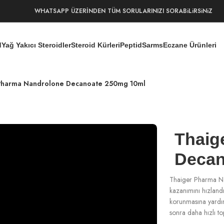
WHATSAPP ÜZERİNDEN TÜM SORULARINIZI SORABiLiRSiNiZ
d
Yağ Yakıcı Steroidler
Steroid Kürleri
Peptid
Sarms
Eczane Ürünleri
Pharma Nandrolone Decanoate 250mg 10ml
Thaig
Decan
Thaiger Pharma Nan
kazanımını hızland
korunmasına yardım
sonra daha hızlı to