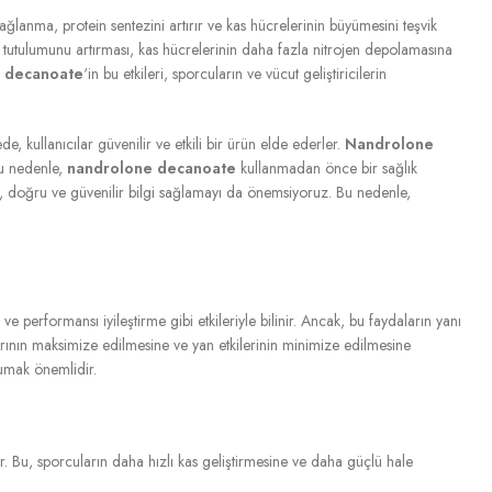
lanma, protein sentezini artırır ve kas hücrelerinin büyümesini teşvik
jen tutulumunu artırması, kas hücrelerinin daha fazla nitrojen depolamasına
 decanoate
‘in bu etkileri, sporcuların ve vücut geliştiricilerin
e, kullanıcılar güvenilir ve etkili bir ürün elde ederler.
Nandrolone
Bu nedenle,
nandrolone decanoate
kullanmadan önce bir sağlık
a, doğru ve güvenilir bilgi sağlamayı da önemsiyoruz. Bu nedenle,
 ve performansı iyileştirme gibi etkileriyle bilinir. Ancak, bu faydaların yanı
rının maksimize edilmesine ve yan etkilerinin minimize edilmesine
umak önemlidir.
ur. Bu, sporcuların daha hızlı kas geliştirmesine ve daha güçlü hale