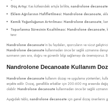
Güç Artışı:
Kas kütlesindeki artışla birlikte,
nandrolone decanoate
Eklem Ağrılarının Hafifletilmesi:
Nandrolone decanoate
, ekl
Kemik Yoğunluğunun Artırılması:
Nandrolone decanoate
, ke
Toparlanma Süresinin Kısaltılması:
Nandrolone decanoate
, 
tanır.
Nandrolone decanoate
‘in bu faydaları, sporcuların ve vücut geliştir
Nandrolone decanoate
kullanmadan önce bir sağlık uzmanına danışmak 
sunmanın yanı sıra, doğru ve güvenilir bilgi sağlamayı da önemsiyoruz. 
Nandrolone Decanoate Kullanım Doz
Nandrolone decanoate
kullanım dozajı ve uygulama yöntemleri, kulla
enjekte edilir. Dozaj, genellikle erkekler için 200-600 mg arasında değişi
olabilir.
Nandrolone decanoate
kullanmadan önce bir sağlık uzmanına d
Aşağıdaki tablo,
nandrolone decanoate
için genel dozaj önerilerini 