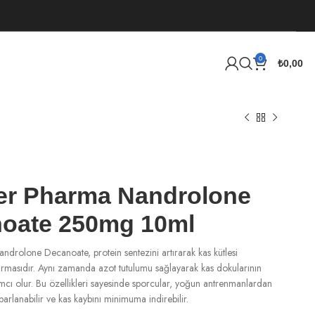
0
₺
0,00
er Pharma Nandrolone
oate 250mg 10ml
drolone Decanoate, protein sentezini artırarak kas kütlesi
ırmasıdır. Aynı zamanda azot tutulumu sağlayarak kas dokularının
cı olur. Bu özellikleri sayesinde sporcular, yoğun antrenmanlardan
parlanabilir ve kas kaybını minimuma indirebilir.