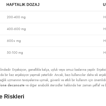
HAFTALIK DOZAJ
U
200-400 mg
H
400-600 mg
H
600+ mg
H
50-100 mg
H
indedir. Enjeksiyon, genellikle kalça, uyluk veya omuz kaslarına yapılır. Enjeksi
tada bir kez enjeksiyon yapmak yeterlidir. Ancak, bazı kullanıcılar daha sık enjek
sağlık uzmanının tavsiyelerine uymak, güvenli ve etkili bir kullanım için önemlid
lone decanoate
ve diğer anabolik steroidler hakkında her zaman şeffaf ve b
 Riskleri