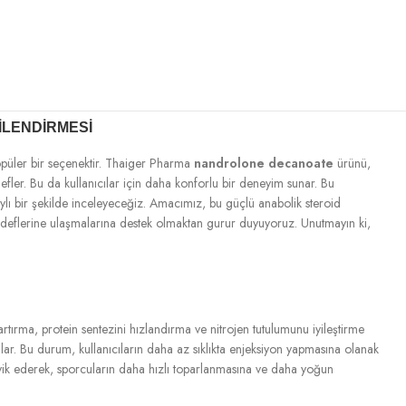
ILENDIRMESI
popüler bir seçenektir. Thaiger Pharma
nandrolone decanoate
ürünü,
 hedefler. Bu da kullanıcılar için daha konforlu bir deneyim sunar. Bu
etaylı bir şekilde inceleyeceğiz. Amacımız, bu güçlü anabolik steroid
hedeflerine ulaşmalarına destek olmaktan gurur duyuyoruz. Unutmayın ki,
 artırma, protein sentezini hızlandırma ve nitrojen tutulumunu iyileştirme
ağlar. Bu durum, kullanıcıların daha az sıklıkta enjeksiyon yapmasına olanak
eşvik ederek, sporcuların daha hızlı toparlanmasına ve daha yoğun