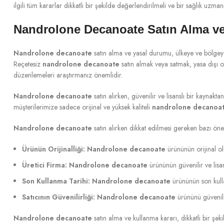
ilgili tüm kararlar dikkatli bir şekilde değerlendirilmeli ve bir sağlık uzman
Nandrolone Decanoate Satın Alma v
Nandrolone decanoate
satın alma ve yasal durumu, ülkeye ve bölgeye
Reçetesiz
nandrolone decanoate
satın almak veya satmak, yasa dışı o
düzenlemeleri araştırmanız önemlidir.
Nandrolone decanoate
satın alırken, güvenilir ve lisanslı bir kaynakt
müşterilerimize sadece orijinal ve yüksek kaliteli
nandrolone decanoa
Nandrolone decanoate
satın alırken dikkat edilmesi gereken bazı öne
Ürünün Orijinalliği:
Nandrolone decanoate
ürününün orijinal ol
Üretici Firma:
Nandrolone decanoate
ürününün güvenilir ve lisan
Son Kullanma Tarihi:
Nandrolone decanoate
ürününün son kullan
Satıcının Güvenilirliği:
Nandrolone decanoate
ürününü güvenilir 
Nandrolone decanoate
satın alma ve kullanma kararı, dikkatli bir şe