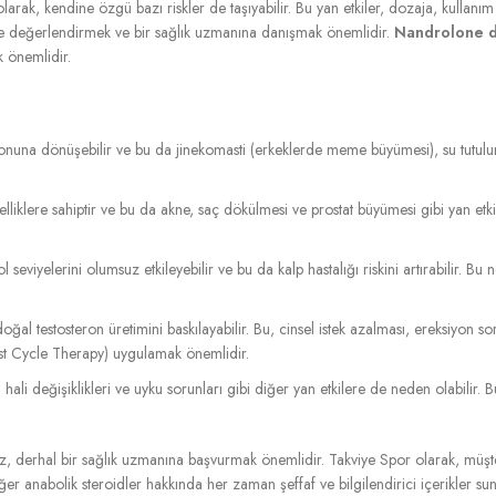
olarak, kendine özgü bazı riskler de taşıyabilir. Bu yan etkiler, dozaja, kullanım
lice değerlendirmek ve bir sağlık uzmanına danışmak önemlidir.
Nandrolone 
k önemlidir.
onuna dönüşebilir ve bu da jinekomasti (erkeklerde meme büyümesi), su tutulum
lliklere sahiptir ve bu da akne, saç dökülmesi ve prostat büyümesi gibi yan etkil
ol seviyelerini olumsuz etkileyebilir ve bu da kalp hastalığı riskini artırabilir. Bu
ğal testosteron üretimini baskılayabilir. Bu, cinsel istek azalması, ereksiyon sor
t Cycle Therapy) uygulamak önemlidir.
 hali değişiklikleri ve uyku sorunları gibi diğer yan etkilere de neden olabilir.
iz, derhal bir sağlık uzmanına başvurmak önemlidir. Takviye Spor olarak, müşter
ğer anabolik steroidler hakkında her zaman şeffaf ve bilgilendirici içerikler s