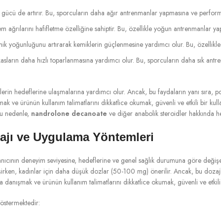
gücü de artırır. Bu, sporcuların daha ağır antrenmanlar yapmasına ve performan
em ağrılarını hafifletme özelliğine sahiptir. Bu, özellikle yoğun antrenmanlar ya
mik yoğunluğunu artırarak kemiklerin güçlenmesine yardımcı olur. Bu, özellikle y
kasların daha hızlı toparlanmasına yardımcı olur. Bu, sporcuların daha sık ant
icilerin hedeflerine ulaşmalarına yardımcı olur. Ancak, bu faydaların yanı sıra
ve ürünün kullanım talimatlarını dikkatlice okumak, güvenli ve etkili bir kulla
Bu nedenle,
nandrolone decanoate
ve diğer anabolik steroidler hakkında h
ajı ve Uygulama Yöntemleri
nıcının deneyim seviyesine, hedeflerine ve genel sağlık durumuna göre değişeb
rken, kadınlar için daha düşük dozlar (50-100 mg) önerilir. Ancak, bu dozajlar 
anışmak ve ürünün kullanım talimatlarını dikkatlice okumak, güvenli ve etkili 
göstermektedir: