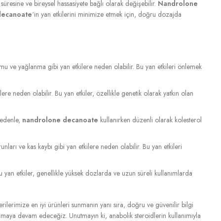
 süresine ve bireysel hassasiyete bağlı olarak değişebilir.
Nandrolone
decanoate
‘in yan etkilerini minimize etmek için, doğru dozajda
u ve yağlanma gibi yan etkilere neden olabilir. Bu yan etkileri önlemek
ere neden olabilir. Bu yan etkiler, özellikle genetik olarak yatkın olan
 nedenle,
nandrolone decanoate
kullanırken düzenli olarak kolesterol
unları ve kas kaybı gibi yan etkilere neden olabilir. Bu yan etkileri
 Bu yan etkiler, genellikle yüksek dozlarda ve uzun süreli kullanımlarda
ilerimize en iyi ürünleri sunmanın yanı sıra, doğru ve güvenilir bilgi
unmaya devam edeceğiz. Unutmayın ki, anabolik steroidlerin kullanımıyla