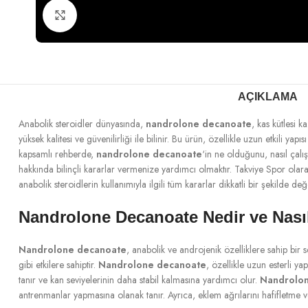
Büyütmek için tıklayın
AÇIKLAMA
Anabolik steroidler dünyasında,
nandrolone decanoate
, kas kütlesi 
yüksek kalitesi ve güvenilirliği ile bilinir. Bu ürün, özellikle uzun etkili ya
kapsamlı rehberde,
nandrolone decanoate
‘in ne olduğunu, nasıl çalış
hakkında bilinçli kararlar vermenize yardımcı olmaktır. Takviye Spor ola
anabolik steroidlerin kullanımıyla ilgili tüm kararlar dikkatli bir şekilde de
Nandrolone Decanoate Nedir ve Nasıl
Nandrolone decanoate
, anabolik ve androjenik özelliklere sahip bir s
gibi etkilere sahiptir.
Nandrolone decanoate
, özellikle uzun esterli y
tanır ve kan seviyelerinin daha stabil kalmasına yardımcı olur.
Nandrolo
antrenmanlar yapmasına olanak tanır. Ayrıca, eklem ağrılarını hafifletme