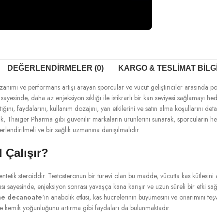
DEĞERLENDIRMELER (0)
KARGO & TESLIMAT BILG
kazanımı ve performans artışı arayan sporcular ve vücut geliştiriciler arasında 
pısı sayesinde, daha az enjeksiyon sıklığı ile istikrarlı bir kan seviyesi sağlamayı
tığını, faydalarını, kullanım dozajını, yan etkilerini ve satın alma koşullarını d
rak, Thaiger Pharma gibi güvenilir markaların ürünlerini sunarak, sporcuların 
ğerlendirilmeli ve bir sağlık uzmanına danışılmalıdır.
 Çalışır?
entetik steroiddir. Testosteronun bir türevi olan bu madde, vücutta kas kütlesini
apısı sayesinde, enjeksiyon sonrası yavaşça kana karışır ve uzun süreli bir etki s
ne decanoate
‘in anabolik etkisi, kas hücrelerinin büyümesini ve onarımını t
 ve kemik yoğunluğunu artırma gibi faydaları da bulunmaktadır.