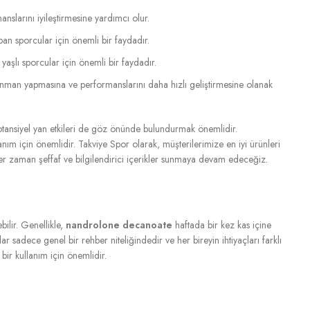
slarını iyileştirmesine yardımcı olur.
pan sporcular için önemli bir faydadır.
aşlı sporcular için önemli bir faydadır.
renman yapmasına ve performanslarını daha hızlı geliştirmesine olanak
, potansiyel yan etkileri de göz önünde bulundurmak önemlidir.
nım için önemlidir. Takviye Spor olarak, müşterilerimize en iyi ürünleri
er zaman şeffaf ve bilgilendirici içerikler sunmaya devam edeceğiz.
ilir. Genellikle,
nandrolone decanoate
haftada bir kez kas içine
sadece genel bir rehber niteliğindedir ve her bireyin ihtiyaçları farklı
bir kullanım için önemlidir.