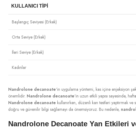
KULLANICI TIPI
Başlangıç Seviyesi (Erkek)
Orta Seviye (Erkek)
İleri Seviye (Erkek)
Kadınlar
Nandrolone decanoate
‘in uygulama yöntemi, kas içine enjeksiyon şekl
önemlidir.
Nandrolone decanoate
‘in uzun etkili yapısı sayesinde, haf
Nandrolone decanoate
kullanırken, düzenli kan testleri yaptırmak ve 
doğru ve güvenilir bilgi sağlamayı da önemsiyoruz. Bu nedenle,
nandro
Nandrolone Decanoate Yan Etkileri ve