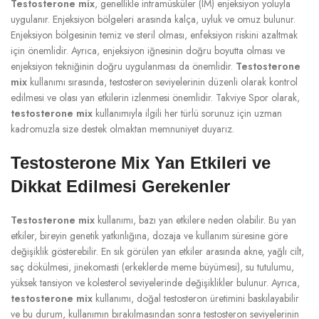
Testosterone mix
, genellikle intramüsküler (IM) enjeksiyon yoluyla
uygulanır. Enjeksiyon bölgeleri arasında kalça, uyluk ve omuz bulunur.
Enjeksiyon bölgesinin temiz ve steril olması, enfeksiyon riskini azaltmak
için önemlidir. Ayrıca, enjeksiyon iğnesinin doğru boyutta olması ve
enjeksiyon tekniğinin doğru uygulanması da önemlidir.
Testosterone
mix
kullanımı sırasında, testosteron seviyelerinin düzenli olarak kontrol
edilmesi ve olası yan etkilerin izlenmesi önemlidir. Takviye Spor olarak,
testosterone mix
kullanımıyla ilgili her türlü sorunuz için uzman
kadromuzla size destek olmaktan memnuniyet duyarız.
Testosterone Mix Yan Etkileri ve
Dikkat Edilmesi Gerekenler
Testosterone mix
kullanımı, bazı yan etkilere neden olabilir. Bu yan
etkiler, bireyin genetik yatkınlığına, dozaja ve kullanım süresine göre
değişiklik gösterebilir. En sık görülen yan etkiler arasında akne, yağlı cilt,
saç dökülmesi, jinekomasti (erkeklerde meme büyümesi), su tutulumu,
yüksek tansiyon ve kolesterol seviyelerinde değişiklikler bulunur. Ayrıca,
testosterone mix
kullanımı, doğal testosteron üretimini baskılayabilir
ve bu durum, kullanımın bırakılmasından sonra testosteron seviyelerinin