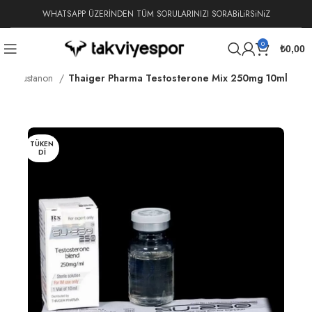
WHATSAPP ÜZERİNDEN TÜM SORULARINIZI SORABiLiRSiNiZ
0
₺
0,00
er
Sustanon
Thaiger Pharma Testosterone Mix 250mg 10ml
TÜKEN
DI