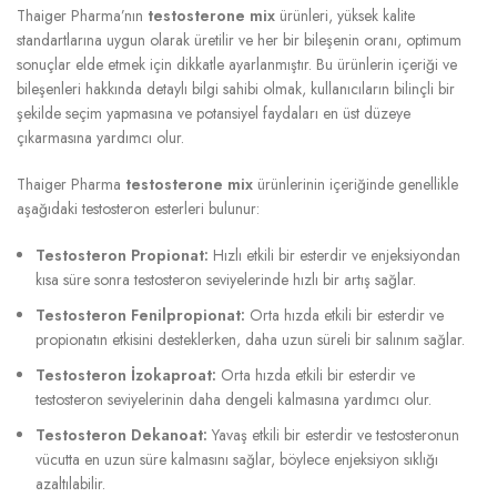
Thaiger Pharma’nın
testosterone mix
ürünleri, yüksek kalite
standartlarına uygun olarak üretilir ve her bir bileşenin oranı, optimum
sonuçlar elde etmek için dikkatle ayarlanmıştır. Bu ürünlerin içeriği ve
bileşenleri hakkında detaylı bilgi sahibi olmak, kullanıcıların bilinçli bir
şekilde seçim yapmasına ve potansiyel faydaları en üst düzeye
çıkarmasına yardımcı olur.
Thaiger Pharma
testosterone mix
ürünlerinin içeriğinde genellikle
aşağıdaki testosteron esterleri bulunur:
Testosteron Propionat:
Hızlı etkili bir esterdir ve enjeksiyondan
kısa süre sonra testosteron seviyelerinde hızlı bir artış sağlar.
Testosteron Fenilpropionat:
Orta hızda etkili bir esterdir ve
propionatın etkisini desteklerken, daha uzun süreli bir salınım sağlar.
Testosteron İzokaproat:
Orta hızda etkili bir esterdir ve
testosteron seviyelerinin daha dengeli kalmasına yardımcı olur.
Testosteron Dekanoat:
Yavaş etkili bir esterdir ve testosteronun
vücutta en uzun süre kalmasını sağlar, böylece enjeksiyon sıklığı
azaltılabilir.