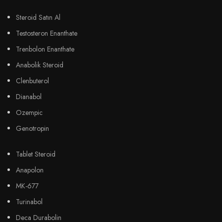
Steroid Satın Al
Testosteron Enanthate
Trenbolon Enanthate
Anabolik Steroid
Clenbuterol
Dianabol
Ozempic
Genotropin
Tablet Steroid
Anapolon
MK-677
Turinabol
Deca Durabolin