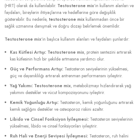
(HRT) olarak da kullanılabilir.
Testosterone mix
‘in kullanım alanları ve
faydaları, bireylerin ihtiyaçlarına ve hedeflerine göre değişiklik
gösterebilir. Bu nedenle,
testosterone mix
kullanmadan önce bir
sağlık uzmanına danışmak ve doğru dozajı belirlemek önemlidir.
Testosterone mix
‘in başlıca kullanım alanları ve faydaları şunlardır:
Kas Kütlesi Artışı:
Testosterone mix
, protein sentezini artırarak
kas kütlesinin hızlı bir şekilde artmasına yardımcı olur.
Güç ve Performans Artışı:
Testosteron seviyelerinin yükselmesi,
güç ve dayanıklılığı artırarak antrenman performansını iyileştirir.
Yağ Yakımı:
Testosterone mix
, metabolizmayı hızlandırarak yağ
yakımını destekler ve vücut kompozisyonunu iyileştirir.
Kemik Yoğunluğu Artışı:
Testosteron, kemik yoğunluğunu artırarak
kemik sağlığını destekler ve osteoporoz riskini azaltır.
Libido ve Cinsel Fonksiyon İyileşmesi:
Testosteron seviyelerinin
yükselmesi, libido ve cinsel fonksiyonları iyileştirir.
Ruh Hali ve Enerji Seviyesi İyileşmesi:
Testosteron, ruh halini