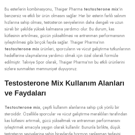
Bu esterlerin kombinasyonu, Thaiger Pharma
testosterone mix
‘in
benzersiz ve etkili bir ürün olmasını sağlar. Her bir esterin farklı salınım
hızlarına sahip olması, testosteron seviyelerinin daha dengeli ve uzun
süreli bir şekilde yüksek kalmasına yardımcı olur. Bu durum, kas
kütlesinin artırılması, gücün yükseltilmesi ve antrenman performansının
iyileştirilmesi gibi birçok fayda sağlar. Thaiger Pharma’nın
testosterone mix
ürünleri, sporcuların ve vücut geliştirme tutkunlarının
hedeflerine ulaşmalarına yardımcı olmak için özel olarak formüle
edilmiştir. Takviye Spor olarak, Thaiger Pharma’nın bu etkili ürünlerini
sizlere sunmaktan memnuniyet duyuyoruz.
Testosterone Mix Kullanım Alanları
ve Faydaları
Testosterone mix
, çeşitli kullanım alanlarına sahip çok yönlü bir
steroiddir. Özellikle sporcular ve vücut geliştirme meraklıları tarafından
kas kütlesini artırmak, gücü yükseltmek ve antrenman performansını
iyileştirmek amacıyla yaygın olarak kullanılır. Bununla birlikte, düşük
testosteron seviyelerine sahip bireylerde hormon replasman tedavisi