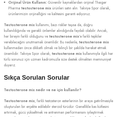
Orijinal Ürün Kullanın:
Güvenilir kaynaklardan orijinal Thaiger
Pharma
testosterone mix
ürünleri satın alın. Takviye Spor olarak,
ürünlerimizin orijinalliğini ve kalitesini garanti ediyoruz.
Testosterone mix
kullanımı, bazı riskler taşısa da, doğru
kullanıldığında ve gerekli önlemler alındığında faydalı olabilir. Ancak,
her bireyin farklı olduğunu ve
testosterone mix
‘e farklı tepkiler
verebileceğini unutmamak önemlidir. Bu nedenle,
testosterone mix
kullanmadan önce dikkatli olmak ve bilinçli bir şekilde hareket etmek
önemlidir. Takviye Spor olarak,
testosterone mix
kullanımıyla ilgili her
türlü sorunuz için uzman kadromuzla size destek olmaktan memnuniyet
duyarız.
Sıkça Sorulan Sorular
Testosterone mix nedir ve ne için kullanılır?
Testosterone mix
, farklı testosteron esterlerinin bir araya getirilmesiyle
oluşturulan bir enjekte edilebilir steroid türüdür. Genellikle kas kütlesini
artırmak, gücü yükseltmek ve antrenman performansını iyileştirmek