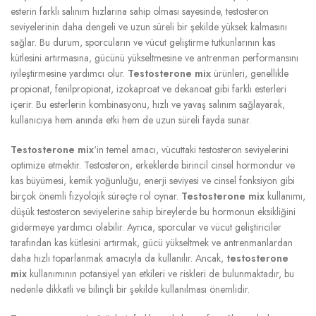
esterin farklı salınım hızlarına sahip olması sayesinde, testosteron
seviyelerinin daha dengeli ve uzun süreli bir şekilde yüksek kalmasını
sağlar. Bu durum, sporcuların ve vücut geliştirme tutkunlarının kas
kütlesini artırmasına, gücünü yükseltmesine ve antrenman performansını
iyileştirmesine yardımcı olur.
Testosterone mix
ürünleri, genellikle
propionat, fenilpropionat, izokaproat ve dekanoat gibi farklı esterleri
içerir. Bu esterlerin kombinasyonu, hızlı ve yavaş salınım sağlayarak,
kullanıcıya hem anında etki hem de uzun süreli fayda sunar.
Testosterone mix
‘in temel amacı, vücuttaki testosteron seviyelerini
optimize etmektir. Testosteron, erkeklerde birincil cinsel hormondur ve
kas büyümesi, kemik yoğunluğu, enerji seviyesi ve cinsel fonksiyon gibi
birçok önemli fizyolojik süreçte rol oynar.
Testosterone mix
kullanımı,
düşük testosteron seviyelerine sahip bireylerde bu hormonun eksikliğini
gidermeye yardımcı olabilir. Ayrıca, sporcular ve vücut geliştiriciler
tarafından kas kütlesini artırmak, gücü yükseltmek ve antrenmanlardan
daha hızlı toparlanmak amacıyla da kullanılır. Ancak,
testosterone
mix
kullanımının potansiyel yan etkileri ve riskleri de bulunmaktadır, bu
nedenle dikkatli ve bilinçli bir şekilde kullanılması önemlidir.