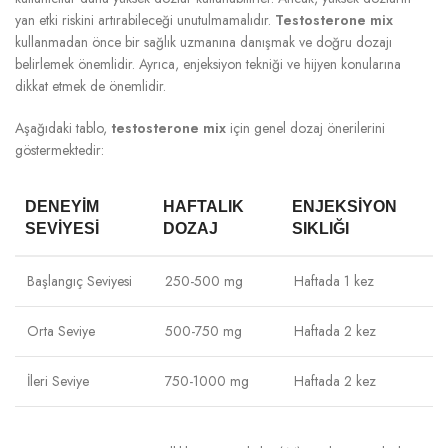
yan etki riskini artırabileceği unutulmamalıdır.
Testosterone mix
kullanmadan önce bir sağlık uzmanına danışmak ve doğru dozajı
belirlemek önemlidir. Ayrıca, enjeksiyon tekniği ve hijyen konularına
dikkat etmek de önemlidir.
Aşağıdaki tablo,
testosterone mix
için genel dozaj önerilerini
göstermektedir:
DENEYIM
HAFTALIK
ENJEKSIYON
SEVIYESI
DOZAJ
SIKLIĞI
Başlangıç Seviyesi
250-500 mg
Haftada 1 kez
Orta Seviye
500-750 mg
Haftada 2 kez
İleri Seviye
750-1000 mg
Haftada 2 kez