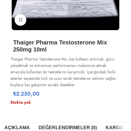
Büyütmek için tıklayın
Thaiger Pharma Testosterone Mix
250mg 10ml
Thaiger Pharma Testosterone Mix, kas kütlesini artırmak, gücü
yükseltmek ve antrenman performansını maksimize etmek
amacıyla kullanılan bir testosteron karışımıdır. İçeriğindeki farklı
esterler sayesinde hızlı ve uzun süreli testosteron salınımı sağlar,
böylece kas gelişimini sürekli destekler.
₺
2.250,00
Stokta yok
AÇIKLAMA
DEĞERLENDIRMELER (0)
KARGO & T