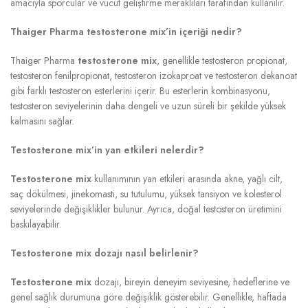
amacıyla sporcular ve vücut geliştirme meraklıları tarafından kullanılır.
Thaiger Pharma testosterone mix’in içeriği nedir?
Thaiger Pharma
testosterone mix
, genellikle testosteron propionat,
testosteron fenilpropionat, testosteron izokaproat ve testosteron dekanoat
gibi farklı testosteron esterlerini içerir. Bu esterlerin kombinasyonu,
testosteron seviyelerinin daha dengeli ve uzun süreli bir şekilde yüksek
kalmasını sağlar.
Testosterone mix’in yan etkileri nelerdir?
Testosterone mix
kullanımının yan etkileri arasında akne, yağlı cilt,
saç dökülmesi, jinekomasti, su tutulumu, yüksek tansiyon ve kolesterol
seviyelerinde değişiklikler bulunur. Ayrıca, doğal testosteron üretimini
baskılayabilir.
Testosterone mix dozajı nasıl belirlenir?
Testosterone mix
dozajı, bireyin deneyim seviyesine, hedeflerine ve
genel sağlık durumuna göre değişiklik gösterebilir. Genellikle, haftada