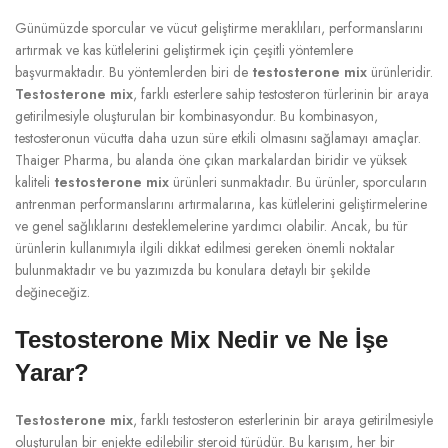
Günümüzde sporcular ve vücut geliştirme meraklıları, performanslarını
artırmak ve kas kütlelerini geliştirmek için çeşitli yöntemlere
başvurmaktadır. Bu yöntemlerden biri de
testosterone mix
ürünleridir.
Testosterone mix
, farklı esterlere sahip testosteron türlerinin bir araya
getirilmesiyle oluşturulan bir kombinasyondur. Bu kombinasyon,
testosteronun vücutta daha uzun süre etkili olmasını sağlamayı amaçlar.
Thaiger Pharma, bu alanda öne çıkan markalardan biridir ve yüksek
kaliteli
testosterone mix
ürünleri sunmaktadır. Bu ürünler, sporcuların
antrenman performanslarını artırmalarına, kas kütlelerini geliştirmelerine
ve genel sağlıklarını desteklemelerine yardımcı olabilir. Ancak, bu tür
ürünlerin kullanımıyla ilgili dikkat edilmesi gereken önemli noktalar
bulunmaktadır ve bu yazımızda bu konulara detaylı bir şekilde
değineceğiz.
Testosterone Mix Nedir ve Ne İşe
Yarar?
Testosterone mix
, farklı testosteron esterlerinin bir araya getirilmesiyle
oluşturulan bir enjekte edilebilir steroid türüdür. Bu karışım, her bir