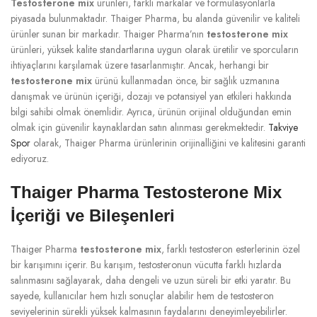
Testosterone mix
ürünleri, farklı markalar ve formülasyonlarla
piyasada bulunmaktadır. Thaiger Pharma, bu alanda güvenilir ve kaliteli
ürünler sunan bir markadır. Thaiger Pharma’nın
testosterone mix
ürünleri, yüksek kalite standartlarına uygun olarak üretilir ve sporcuların
ihtiyaçlarını karşılamak üzere tasarlanmıştır. Ancak, herhangi bir
testosterone mix
ürünü kullanmadan önce, bir sağlık uzmanına
danışmak ve ürünün içeriği, dozajı ve potansiyel yan etkileri hakkında
bilgi sahibi olmak önemlidir. Ayrıca, ürünün orijinal olduğundan emin
olmak için güvenilir kaynaklardan satın alınması gerekmektedir.
Takviye
Spor
olarak, Thaiger Pharma ürünlerinin orijinalliğini ve kalitesini garanti
ediyoruz.
Thaiger Pharma Testosterone Mix
İçeriği ve Bileşenleri
Thaiger Pharma
testosterone mix
, farklı testosteron esterlerinin özel
bir karışımını içerir. Bu karışım, testosteronun vücutta farklı hızlarda
salınmasını sağlayarak, daha dengeli ve uzun süreli bir etki yaratır. Bu
sayede, kullanıcılar hem hızlı sonuçlar alabilir hem de testosteron
seviyelerinin sürekli yüksek kalmasının faydalarını deneyimleyebilirler.