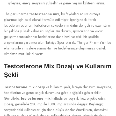
iyileştirir, enerji seviyesini yükseltir ve genel yaşam kalitesini artırır.
Thaiger Pharma
testosterone mix
, bu faydaları en üst düzeye
çıkarmak için özel olarak formüle edilmiştir. İçeriğindeki farklı
testosteron esterleri, testosteron seviyelerinin daha dengeli ve uzun süreli
bir şekilde yüksek kalmasını sağlar. Bu durum, sporcuların ve vücut
geliştirme tutkunlarının hedeflerine daha hızlı ve etkili bir şekilde
ulaşmalarına yardımcı olur. Takviye Spor olarak, Thaiger Pharma’nın bu
etkili ürünlerini sizlere sunmaktan ve hedeflerinize ulaşmanıza destek
olmaktan mutluluk duyarız.
Testosterone Mix Dozajı ve Kullanım
Şekli
Testosterone mix
dozajı ve kullanım şekli, bireyin deneyim seviyesine,
hedeflerine ve genel sağlık durumuna göre değişiklik gösterebilir.
Genellikle,
testosterone mix
haftada bir veya iki kez enjekte edilir.
Dozaj, genellikle 250 mg ile 1000 mg arasında değişir. Başlangıç
seviyesindeki kullanıcılar için daha düşük dozlar önerilirken, deneyimli
kullanıcılar daha yüksek dozlar kullanabilirler. Ancak, yüksek dozların