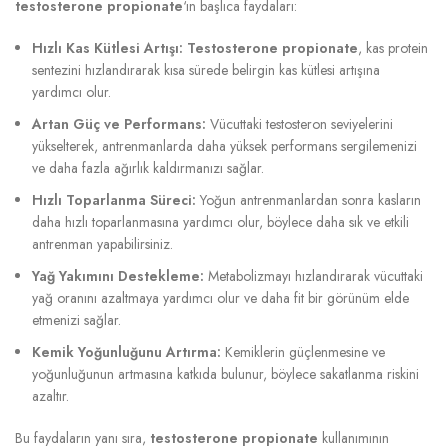
testosterone propionate
‘ın başlıca faydaları:
Hızlı Kas Kütlesi Artışı:
Testosterone propionate
, kas protein
sentezini hızlandırarak kısa sürede belirgin kas kütlesi artışına
yardımcı olur.
Artan Güç ve Performans:
Vücuttaki testosteron seviyelerini
yükselterek, antrenmanlarda daha yüksek performans sergilemenizi
ve daha fazla ağırlık kaldırmanızı sağlar.
Hızlı Toparlanma Süreci:
Yoğun antrenmanlardan sonra kasların
daha hızlı toparlanmasına yardımcı olur, böylece daha sık ve etkili
antrenman yapabilirsiniz.
Yağ Yakımını Destekleme:
Metabolizmayı hızlandırarak vücuttaki
yağ oranını azaltmaya yardımcı olur ve daha fit bir görünüm elde
etmenizi sağlar.
Kemik Yoğunluğunu Artırma:
Kemiklerin güçlenmesine ve
yoğunluğunun artmasına katkıda bulunur, böylece sakatlanma riskini
azaltır.
Bu faydaların yanı sıra,
testosterone propionate
kullanımının