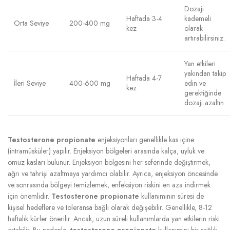
Dozajı
Haftada 3-4
kademeli
Orta Seviye
200-400 mg
kez
olarak
artırabilirsiniz.
Yan etkileri
yakından takip
Haftada 4-7
İleri Seviye
400-600 mg
edin ve
kez
gerektiğinde
dozajı azaltın.
Testosterone propionate
enjeksiyonları genellikle kas içine
(intramüsküler) yapılır. Enjeksiyon bölgeleri arasında kalça, uyluk ve
omuz kasları bulunur. Enjeksiyon bölgesini her seferinde değiştirmek,
ağrı ve tahrişi azaltmaya yardımcı olabilir. Ayrıca, enjeksiyon öncesinde
ve sonrasında bölgeyi temizlemek, enfeksiyon riskini en aza indirmek
için önemlidir.
Testosterone propionate
kullanımının süresi de
kişisel hedeflere ve toleransa bağlı olarak değişebilir. Genellikle, 8-12
haftalık kürler önerilir. Ancak, uzun süreli kullanımlarda yan etkilerin riski
artabilir. Bu nedenle,
testosterone propionate
kullanımını bir sağlık