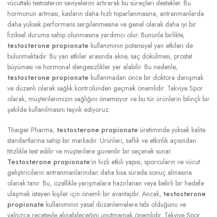
vücuttaki testosteron seviyelerini artırarak bu süreçleri destekler. Bu
hormonun artması, kasların daha hızlı toparlanmasına, antrenmanlarda
daha yüksek performans sergilenmesine ve genel olarak daha iyi bir
fiziksel duruma sahip olunmasına yardımcı olur. Bununla birlikte,
testosterone propionate
kullanımının potansiyel yan etkileri de
bulunmaktadır. Bu yan etkiler arasında akne, saç dökülmesi, prostat
büyümesi ve hormonal dengesizlikler yer alabilir. Bu nedenle,
testosterone propionate
kullanmadan önce bir doktora danışmak
ve düzenli olarak sağlık kontrolünden geçmek önemlidir. Takviye Spor
olarak, müşterilerimizin sağlığını önemsiyor ve bu tür ürünlerin bilinçli bir
şekilde kullanılmasını teşvik ediyoruz.
Thaiger Pharma,
testosterone propionate
üretiminde yüksek kalite
standartlarına sahip bir markadır. Ürünleri, saflık ve etkinlik açısından
titizlikle test edilir ve müşterilere güvenilir bir seçenek sunar.
Testosterone propionate
‘ın hızlı etkili yapısı, sporcuların ve vücut
geliştiricilerin antrenmanlarından daha kısa sürede sonuç almasına
olanak tanır. Bu, özellikle yarışmalara hazırlanan veya belirli bir hedefe
ulaşmak isteyen kişiler için önemli bir avantajdır. Ancak,
testosterone
propionate
kullanımının yasal düzenlemelere tabi olduğunu ve
yalnızca reçeteyle alınabileceğini unutmamak önemlidir. Takviye Spor