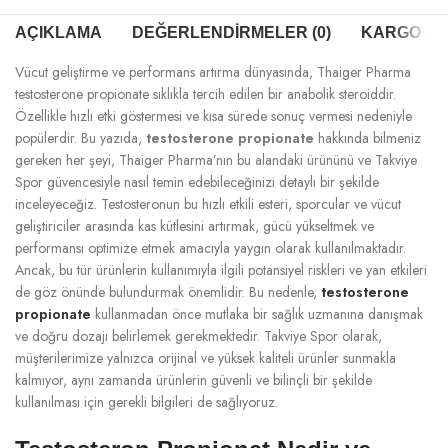
AÇIKLAMA
DEĞERLENDIRMELER (0)
KARGO & T
Vücut geliştirme ve performans artırma dünyasında, Thaiger Pharma
testosterone propionate sıklıkla tercih edilen bir anabolik steroiddir.
Özellikle hızlı etki göstermesi ve kısa sürede sonuç vermesi nedeniyle
popülerdir. Bu yazıda,
testosterone propionate
hakkında bilmeniz
gereken her şeyi, Thaiger Pharma’nın bu alandaki ürününü ve Takviye
Spor güvencesiyle nasıl temin edebileceğinizi detaylı bir şekilde
inceleyeceğiz. Testosteronun bu hızlı etkili esteri, sporcular ve vücut
geliştiriciler arasında kas kütlesini artırmak, gücü yükseltmek ve
performansı optimize etmek amacıyla yaygın olarak kullanılmaktadır.
Ancak, bu tür ürünlerin kullanımıyla ilgili potansiyel riskleri ve yan etkileri
de göz önünde bulundurmak önemlidir. Bu nedenle,
testosterone
propionate
kullanmadan önce mutlaka bir sağlık uzmanına danışmak
ve doğru dozajı belirlemek gerekmektedir. Takviye Spor olarak,
müşterilerimize yalnızca orijinal ve yüksek kaliteli ürünler sunmakla
kalmıyor, aynı zamanda ürünlerin güvenli ve bilinçli bir şekilde
kullanılması için gerekli bilgileri de sağlıyoruz.