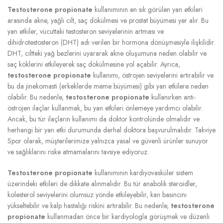
Testosterone propionate
kullanımının en sık görülen yan etkileri
arasında akne, yağlı cilt, saç dökülmesi ve prostat büyümesi yer alır. Bu
yan etkiler, vücuttaki testosteron seviyelerinin artması ve
dihidrotestosteron (DHT) adı verilen bir hormona dönüşmesiyle ilişkilidir.
DHT, ciltteki yağ bezlerini uyararak akne oluşumuna neden olabilir ve
saç köklerini etkileyerek saç dökülmesine yol açabilir. Ayrıca,
testosterone propionate
kullanımı, östrojen seviyelerini artırabilir ve
bu da jinekomasti (erkeklerde meme büyümesi) gibi yan etkilere neden
olabilir. Bu nedenle,
testosterone propionate
kullanırken anti-
östrojen ilaçlar kullanmak, bu yan etkileri önlemeye yardımcı olabilir.
Ancak, bu tür ilaçların kullanımı da doktor kontrolünde olmalıdır ve
herhangi bir yan etki durumunda derhal doktora başvurulmalıdır. Takviye
Spor olarak, müşterilerimize yalnızca yasal ve güvenli ürünler sunuyor
ve sağlıklarını riske atmamalarını tavsiye ediyoruz.
Testosterone propionate
kullanımının kardiyovasküler sistem
üzerindeki etkileri de dikkate alınmalıdır. Bu tür anabolik steroidler,
kolesterol seviyelerini olumsuz yönde etkileyebilir, kan basıncını
yükseltebilir ve kalp hastalığı riskini artırabilir. Bu nedenle,
testosterone
propionate
kullanmadan önce bir kardiyologla görüşmek ve düzenli