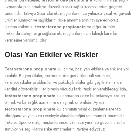
uzmanıyla planlamak ve düzenli olarak sağlık kontrolünden geçmek
önemlidir. Takviye Spor olarak, müşterilerimize yalnızca yasal ve güvenli
ürünler sunuyor ve sağlıklarını riske atmamalarını tavsiye ediyoruz.
Uzman ekibimiz,
testosterone propionate
ve diğer ürünler
hakkında detaylı bilgi sağlayarak, müşterilerimizin bilinçli kararlar
vermesine yardımcı olur.
Olası Yan Etkiler ve Riskler
Testosterone propionate
kullanımı, bazı yan etkilere ve risklere yol
açabilir. Bu yan etkiler, hormonal dengesizlikler, cilt sorunları,
kardiyovasküler problemler ve psikolojik etkiler gibi çeşitli alanlarda
kendini gösterebilir. Her bireyin vücudu farklı tepkiler verebileceği için,
testosterone propionate
kullanmadan önce bu potansiyel riskleri
bilmek ve bir sağlık uzmanına danışmak önemlidir. Ayrıca,
testosterone propionate
kullanımının yasal düzenlemelere tabi
olduğunu ve yalnızca reçeteyle alınabileceğini unutmamak önemlidir.
Takviye Spor olarak, müşterilerimize yalnızca yasal ve güvenli ürünler
sunuyor ve sağlıklarını riske atmamalarını tavsiye ediyoruz.