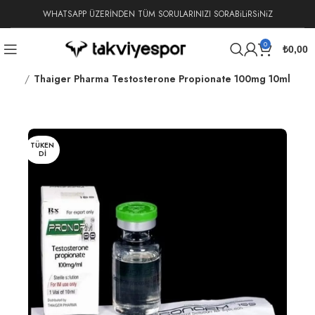
WHATSAPP ÜZERİNDEN TÜM SORULARINIZI SORABiLiRSiNiZ
0
₺
0,00
ionat
Thaiger Pharma Testosterone Propionate 100mg 10ml
TÜKEN
DI