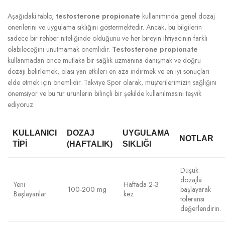
Aşağıdaki tablo,
testosterone propionate
kullanımında genel dozaj
önerilerini ve uygulama sıklığını göstermektedir. Ancak, bu bilgilerin
sadece bir rehber niteliğinde olduğunu ve her bireyin ihtiyacının farklı
olabileceğini unutmamak önemlidir.
Testosterone propionate
kullanmadan önce mutlaka bir sağlık uzmanına danışmak ve doğru
dozajı belirlemek, olası yan etkileri en aza indirmek ve en iyi sonuçları
elde etmek için önemlidir. Takviye Spor olarak, müşterilerimizin sağlığını
önemsiyor ve bu tür ürünlerin bilinçli bir şekilde kullanılmasını teşvik
ediyoruz.
KULLANICI
DOZAJ
UYGULAMA
NOTLAR
TIPI
(HAFTALIK)
SIKLIĞI
Düşük
dozajla
Yeni
Haftada 2-3
100-200 mg
başlayarak
Başlayanlar
kez
toleransı
değerlendirin.