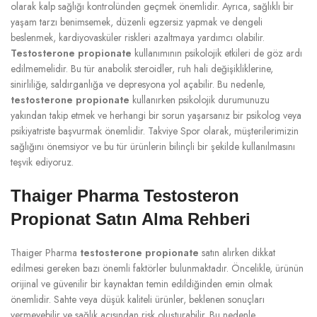
olarak kalp sağlığı kontrolünden geçmek önemlidir. Ayrıca, sağlıklı bir
yaşam tarzı benimsemek, düzenli egzersiz yapmak ve dengeli
beslenmek, kardiyovasküler riskleri azaltmaya yardımcı olabilir.
Testosterone propionate
kullanımının psikolojik etkileri de göz ardı
edilmemelidir. Bu tür anabolik steroidler, ruh hali değişikliklerine,
sinirliliğe, saldırganlığa ve depresyona yol açabilir. Bu nedenle,
testosterone propionate
kullanırken psikolojik durumunuzu
yakından takip etmek ve herhangi bir sorun yaşarsanız bir psikolog veya
psikiyatriste başvurmak önemlidir. Takviye Spor olarak, müşterilerimizin
sağlığını önemsiyor ve bu tür ürünlerin bilinçli bir şekilde kullanılmasını
teşvik ediyoruz.
Thaiger Pharma Testosteron
Propionat Satın Alma Rehberi
Thaiger Pharma
testosterone propionate
satın alırken dikkat
edilmesi gereken bazı önemli faktörler bulunmaktadır. Öncelikle, ürünün
orijinal ve güvenilir bir kaynaktan temin edildiğinden emin olmak
önemlidir. Sahte veya düşük kaliteli ürünler, beklenen sonuçları
vermeyebilir ve sağlık açısından risk oluşturabilir. Bu nedenle,