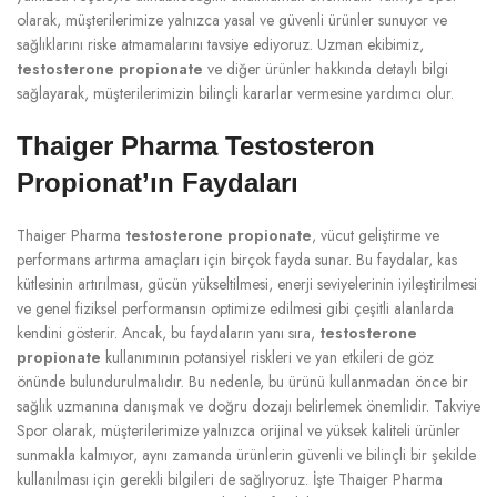
olarak, müşterilerimize yalnızca yasal ve güvenli ürünler sunuyor ve
sağlıklarını riske atmamalarını tavsiye ediyoruz. Uzman ekibimiz,
testosterone propionate
ve diğer ürünler hakkında detaylı bilgi
sağlayarak, müşterilerimizin bilinçli kararlar vermesine yardımcı olur.
Thaiger Pharma Testosteron
Propionat’ın Faydaları
Thaiger Pharma
testosterone propionate
, vücut geliştirme ve
performans artırma amaçları için birçok fayda sunar. Bu faydalar, kas
kütlesinin artırılması, gücün yükseltilmesi, enerji seviyelerinin iyileştirilmesi
ve genel fiziksel performansın optimize edilmesi gibi çeşitli alanlarda
kendini gösterir. Ancak, bu faydaların yanı sıra,
testosterone
propionate
kullanımının potansiyel riskleri ve yan etkileri de göz
önünde bulundurulmalıdır. Bu nedenle, bu ürünü kullanmadan önce bir
sağlık uzmanına danışmak ve doğru dozajı belirlemek önemlidir. Takviye
Spor olarak, müşterilerimize yalnızca orijinal ve yüksek kaliteli ürünler
sunmakla kalmıyor, aynı zamanda ürünlerin güvenli ve bilinçli bir şekilde
kullanılması için gerekli bilgileri de sağlıyoruz. İşte Thaiger Pharma