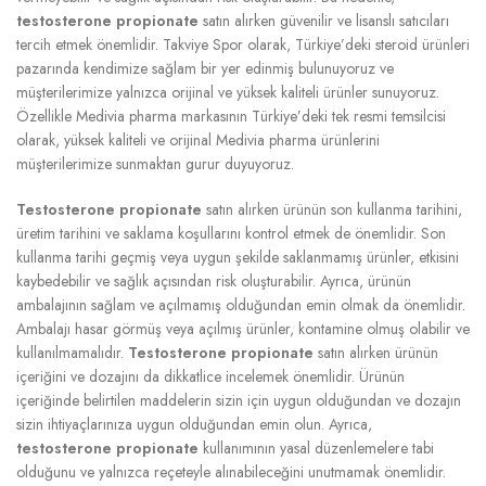
testosterone propionate
satın alırken güvenilir ve lisanslı satıcıları
tercih etmek önemlidir. Takviye Spor olarak, Türkiye’deki steroid ürünleri
pazarında kendimize sağlam bir yer edinmiş bulunuyoruz ve
müşterilerimize yalnızca orijinal ve yüksek kaliteli ürünler sunuyoruz.
Özellikle Medivia pharma markasının Türkiye’deki tek resmi temsilcisi
olarak, yüksek kaliteli ve orijinal Medivia pharma ürünlerini
müşterilerimize sunmaktan gurur duyuyoruz.
Testosterone propionate
satın alırken ürünün son kullanma tarihini,
üretim tarihini ve saklama koşullarını kontrol etmek de önemlidir. Son
kullanma tarihi geçmiş veya uygun şekilde saklanmamış ürünler, etkisini
kaybedebilir ve sağlık açısından risk oluşturabilir. Ayrıca, ürünün
ambalajının sağlam ve açılmamış olduğundan emin olmak da önemlidir.
Ambalajı hasar görmüş veya açılmış ürünler, kontamine olmuş olabilir ve
kullanılmamalıdır.
Testosterone propionate
satın alırken ürünün
içeriğini ve dozajını da dikkatlice incelemek önemlidir. Ürünün
içeriğinde belirtilen maddelerin sizin için uygun olduğundan ve dozajın
sizin ihtiyaçlarınıza uygun olduğundan emin olun. Ayrıca,
testosterone propionate
kullanımının yasal düzenlemelere tabi
olduğunu ve yalnızca reçeteyle alınabileceğini unutmamak önemlidir.