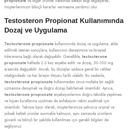
propionate
ve diğer ürünler hakkında detaylı bilgi sağlayarak,
müşterilerimizin bilinçli kararlar vermesine yardımcı olur.
Testosteron Propionat Kullanımında
Dozaj ve Uygulama
Testosterone propionate
kullanımında dozaj ve uygulama, elde
edilmek istenen sonuçlara, kullanıcının deneyimine ve bireysel
toleransına bağlı olarak değişebilir. Genellikle,
testosterone
propionate
haftada 2-3 kez enjekte edilir ve dozaj, 50-100 mg
arasında değişebilir. Ancak, bu dozajlar sadece genel bir rehber
niteliğindedir ve her bireyin ihtiyacı farklı olabilir. Bu nedenle,
testosterone propionate
kullanmadan önce mutlaka bir sağlık
uzmanına danışmak ve doğru dozajı belirlemek önemlidir. Ayrıca,
testosterone propionate
enjeksiyonlarının doğru teknikle yapılması
ve hijyen kurallarına uyulması da enfeksiyon riskini azaltmak için
önemlidir. Takviye Spor olarak, müşterilerimize yalnızca orijinal ve
yüksek kaliteli ürünler sunmakla kalmıyor, aynı zamanda ürünlerin
güvenli ve bilinçli bir şekilde kullanılması için gerekli bilgileri de
sağlıyoruz.