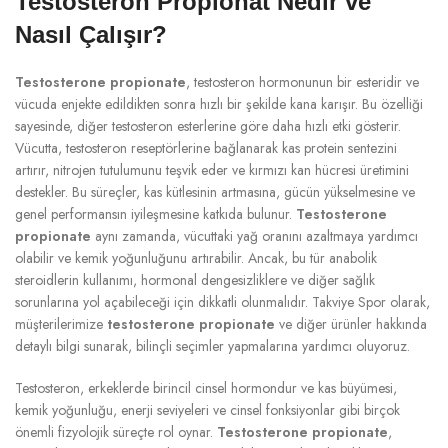
Testosteron Propionat Nedir ve
Nasıl Çalışır?
Testosterone propionate
, testosteron hormonunun bir esteridir ve
vücuda enjekte edildikten sonra hızlı bir şekilde kana karışır. Bu özelliği
sayesinde, diğer testosteron esterlerine göre daha hızlı etki gösterir.
Vücutta, testosteron reseptörlerine bağlanarak kas protein sentezini
artırır, nitrojen tutulumunu teşvik eder ve kırmızı kan hücresi üretimini
destekler. Bu süreçler, kas kütlesinin artmasına, gücün yükselmesine ve
genel performansın iyileşmesine katkıda bulunur.
Testosterone
propionate
aynı zamanda, vücuttaki yağ oranını azaltmaya yardımcı
olabilir ve kemik yoğunluğunu artırabilir. Ancak, bu tür anabolik
steroidlerin kullanımı, hormonal dengesizliklere ve diğer sağlık
sorunlarına yol açabileceği için dikkatli olunmalıdır. Takviye Spor olarak,
müşterilerimize
testosterone propionate
ve diğer ürünler hakkında
detaylı bilgi sunarak, bilinçli seçimler yapmalarına yardımcı oluyoruz.
Testosteron, erkeklerde birincil cinsel hormondur ve kas büyümesi,
kemik yoğunluğu, enerji seviyeleri ve cinsel fonksiyonlar gibi birçok
önemli fizyolojik süreçte rol oynar.
Testosterone propionate
,