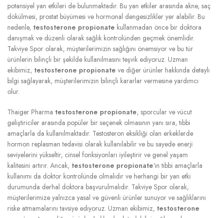
potansiyel yan etkileri de bulunmaktadır. Bu yan etkiler arasında akne, saç
dökülmesi, prostat büyümesi ve hormonal dengesizlikler yer alabilir. Bu
nedenle,
testosterone propionate
kullanmadan önce bir doktora
danışmak ve düzenli olarak sağlık kontrolünden geçmek önemlidir.
Takviye Spor olarak, müşterilerimizin sağlığını önemsiyor ve bu tür
ürünlerin bilinçli bir şekilde kullanılmasını teşvik ediyoruz. Uzman
ekibimiz,
testosterone propionate
ve diğer ürünler hakkında detaylı
bilgi sağlayarak, müşterilerimizin bilinçli kararlar vermesine yardımcı
olur.
Thaiger Pharma
testosterone propionate
, sporcular ve vücut
geliştiriciler arasında popüler bir seçenek olmasının yanı sıra, tıbbi
amaçlarla da kullanılmaktadır. Testosteron eksikliği olan erkeklerde
hormon replasman tedavisi olarak kullanılabilir ve bu sayede enerji
seviyelerini yükseltir, cinsel fonksiyonları iyileştirir ve genel yaşam
kalitesini artırır. Ancak,
testosterone propionate
‘ın tıbbi amaçlarla
kullanımı da doktor kontrolünde olmalıdır ve herhangi bir yan etki
durumunda derhal doktora başvurulmalıdır. Takviye Spor olarak,
müşterilerimize yalnızca yasal ve güvenli ürünler sunuyor ve sağlıklarını
riske atmamalarını tavsiye ediyoruz. Uzman ekibimiz,
testosterone