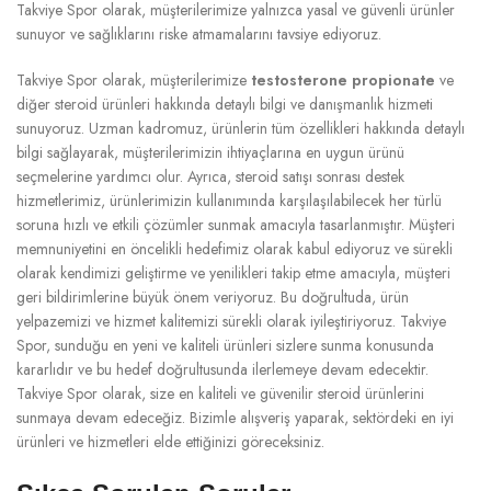
Takviye Spor olarak, müşterilerimize yalnızca yasal ve güvenli ürünler
sunuyor ve sağlıklarını riske atmamalarını tavsiye ediyoruz.
Takviye Spor olarak, müşterilerimize
testosterone propionate
ve
diğer steroid ürünleri hakkında detaylı bilgi ve danışmanlık hizmeti
sunuyoruz. Uzman kadromuz, ürünlerin tüm özellikleri hakkında detaylı
bilgi sağlayarak, müşterilerimizin ihtiyaçlarına en uygun ürünü
seçmelerine yardımcı olur. Ayrıca, steroid satışı sonrası destek
hizmetlerimiz, ürünlerimizin kullanımında karşılaşılabilecek her türlü
soruna hızlı ve etkili çözümler sunmak amacıyla tasarlanmıştır. Müşteri
memnuniyetini en öncelikli hedefimiz olarak kabul ediyoruz ve sürekli
olarak kendimizi geliştirme ve yenilikleri takip etme amacıyla, müşteri
geri bildirimlerine büyük önem veriyoruz. Bu doğrultuda, ürün
yelpazemizi ve hizmet kalitemizi sürekli olarak iyileştiriyoruz. Takviye
Spor, sunduğu en yeni ve kaliteli ürünleri sizlere sunma konusunda
kararlıdır ve bu hedef doğrultusunda ilerlemeye devam edecektir.
Takviye Spor olarak, size en kaliteli ve güvenilir steroid ürünlerini
sunmaya devam edeceğiz. Bizimle alışveriş yaparak, sektördeki en iyi
ürünleri ve hizmetleri elde ettiğinizi göreceksiniz.