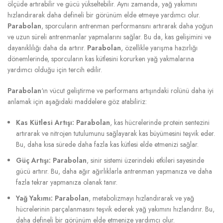
ölçüde artırabilir ve gücü yükseltebilir. Aynı zamanda, yağ yakımını
hızlandırarak daha defineli bir görünüm elde etmeye yardımcı olur.
Parabolan
, sporcuların antrenman performansını artırarak daha yoğun
ve uzun süreli antrenmanlar yapmalarını sağlar. Bu da, kas gelişimini ve
dayanıklılığı daha da artırır.
Parabolan
, özellikle yarışma hazırlığı
dönemlerinde, sporcuların kas kütlesini korurken yağ yakmalarına
yardımcı olduğu için tercih edilir.
Parabolan
‘ın vücut geliştirme ve performans artışındaki rolünü daha iyi
anlamak için aşağıdaki maddelere göz atabiliriz:
Kas Kütlesi Artışı:
Parabolan
, kas hücrelerinde protein sentezini
artırarak ve nitrojen tutulumunu sağlayarak kas büyümesini teşvik eder.
Bu, daha kısa sürede daha fazla kas kütlesi elde etmenizi sağlar.
Güç Artışı:
Parabolan
, sinir sistemi üzerindeki etkileri sayesinde
gücü artırır. Bu, daha ağır ağırlıklarla antrenman yapmanıza ve daha
fazla tekrar yapmanıza olanak tanır.
Yağ Yakımı:
Parabolan
, metabolizmayı hızlandırarak ve yağ
hücrelerinin parçalanmasını teşvik ederek yağ yakımını hızlandırır. Bu,
daha defineli bir görünüm elde etmenize yardımcı olur.