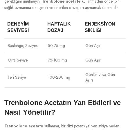
gerektiğini unutmayın.
Trenbolone acetate
kullanmadan önce, bir
sağlık uzmanına danışmak ve önerilen dozajları aşmamak önemlidir.
DENEYIM
HAFTALIK
ENJEKSIYON
SEVIYESI
DOZAJ
SIKLIĞI
Başlangıç Seviyesi
50-75 mg
Gün Aşırı
Orta Seviye
75-100 mg
Gün Aşırı
Günlük veya Gün
İleri Seviye
100-200 mg
Aşırı
Trenbolone Acetatın Yan Etkileri ve
Nasıl Yönetilir?
Trenbolone acetate
kullanımı, bir dizi potansiyel yan etkiye neden