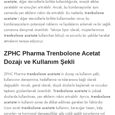
acetate
, diğer steroidlerle birlikte kullanıldığında, sinerjik etkiler
yaratabilir ve sonuçları artırabilir. Ancak, bu kombinasyonlar aynı
zamanda yan etkilerin riskini de artırabilir. Bu nedenle,
trenbolone
acetate
‘i diğer steroidlerle birlikte kullanmadan önce, bu
kombinasyonların potansiyel risklerini ve faydalarını anlamak ve bir sağlık
uzmanına danışmak önemlidir. Takviye Spor olarak, müşterilerimize
trenbolone acetate
kullanırken bilinçli ve sorumlu bir şekilde hareket
etmelerini tavsiye ediyoruz.
ZPHC Pharma Trenbolone Acetat
Dozajı ve Kullanım Şekli
ZPHC Pharma
trenbolone acetate
‘in dozajı ve kullanım şekli,
kullanıcının deneyimine, hedeflerine ve toleransına bağlı olarak
değişebilir. Ancak, genel olarak, düşük dozlarla başlamak ve vücudun
tepkisini gözlemlemek önemlidir.
Trenbolone acetate
‘in yüksek
dozlarda kullanılması, yan etkilerin riskini artırabilir. Ayrıca,
trenbolone
acetate
‘in kullanım süresi de dikkat edilmesi gereken bir faktördür.
Uzun süreli
trenbolone acetate
kullanımı, karaciğer hasarı, kalp
sorunları ve hormonal dengesizlikler gibi ciddi sağlık sorunlarına yol