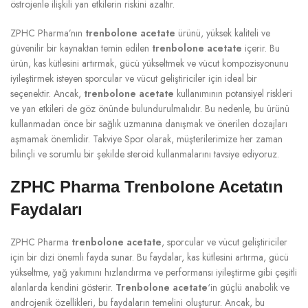
östrojenle ilişkili yan etkilerin riskini azaltır.
ZPHC Pharma’nın
trenbolone acetate
ürünü, yüksek kaliteli ve
güvenilir bir kaynaktan temin edilen
trenbolone acetate
içerir. Bu
ürün, kas kütlesini artırmak, gücü yükseltmek ve vücut kompozisyonunu
iyileştirmek isteyen sporcular ve vücut geliştiriciler için ideal bir
seçenektir. Ancak,
trenbolone acetate
kullanımının potansiyel riskleri
ve yan etkileri de göz önünde bulundurulmalıdır. Bu nedenle, bu ürünü
kullanmadan önce bir sağlık uzmanına danışmak ve önerilen dozajları
aşmamak önemlidir. Takviye Spor olarak, müşterilerimize her zaman
bilinçli ve sorumlu bir şekilde steroid kullanmalarını tavsiye ediyoruz.
ZPHC Pharma Trenbolone Acetatın
Faydaları
ZPHC Pharma
trenbolone acetate
, sporcular ve vücut geliştiriciler
için bir dizi önemli fayda sunar. Bu faydalar, kas kütlesini artırma, gücü
yükseltme, yağ yakımını hızlandırma ve performansı iyileştirme gibi çeşitli
alanlarda kendini gösterir.
Trenbolone acetate
‘in güçlü anabolik ve
androjenik özellikleri, bu faydaların temelini oluşturur. Ancak, bu