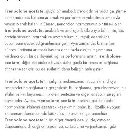
Trenbolone acetate
, güçlü bir anabolik steroiddir ve vücut geliştirme
camiasında kas kütlesini artırmak ve performansı yükseltmek amacıyla
yaygın olarak kullanılır. Esasen, nandrolon hormonunun bir türevi olan
trenbolone acetate
, anabolik ve androjenik etkileriyle bilinir. Bu, kas
protein sentezini artırarak ve azot tutulumunu teşvik ederek kas
büyümesini desteklediği anlamına gelir. Aynı zamanda, kırmızı kan
hücresi üretimini artırarak kaslara daha fazla oksijen taşınmasına
yardımcı olur, bu da dayanıklılığı ve performansı artırır.
Trenbolone
acetate
, diğer steroidlere kıyasla daha güçlü bir reseptör bağlama
afinitesine sahiptir, bu da etkilerini daha belirgin hale getirir.
Trenbolone acetate
‘in çalışma mekanizması, vücuttaki androjen
reseptörlerine bağlanarak gerçekleşir. Bu bağlanma, gen ekspresyonunu
etkiler ve kas büyümesini, protein sentezini ve diğer anabolik süreçleri
teşvik eder. Ayrıca,
trenbolone acetate
, kortizol gibi katabolik
hormonların etkilerini azaltarak kas yıkımını önler. Bu, özellikle yoğun
antrenman dönemlerinde kas kütlesini korumak için önemlidir.
Trenbolone acetate
‘in bir diğer önemli özelliği de, östrojen
dönüşümüne dirençli olmasıdır. Bu, su tutulumu ve jinekomasti gibi