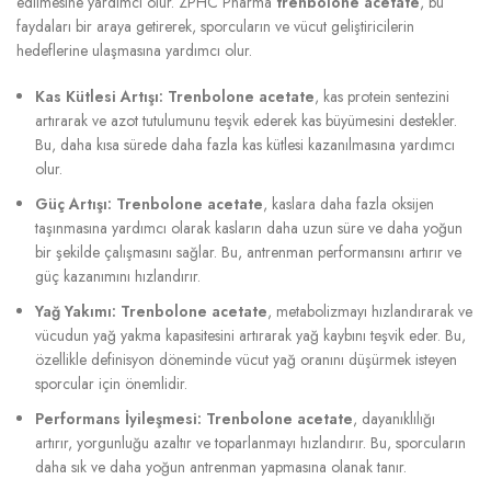
edilmesine yardımcı olur. ZPHC Pharma
trenbolone acetate
, bu
faydaları bir araya getirerek, sporcuların ve vücut geliştiricilerin
hedeflerine ulaşmasına yardımcı olur.
Kas Kütlesi Artışı:
Trenbolone acetate
, kas protein sentezini
artırarak ve azot tutulumunu teşvik ederek kas büyümesini destekler.
Bu, daha kısa sürede daha fazla kas kütlesi kazanılmasına yardımcı
olur.
Güç Artışı:
Trenbolone acetate
, kaslara daha fazla oksijen
taşınmasına yardımcı olarak kasların daha uzun süre ve daha yoğun
bir şekilde çalışmasını sağlar. Bu, antrenman performansını artırır ve
güç kazanımını hızlandırır.
Yağ Yakımı:
Trenbolone acetate
, metabolizmayı hızlandırarak ve
vücudun yağ yakma kapasitesini artırarak yağ kaybını teşvik eder. Bu,
özellikle definisyon döneminde vücut yağ oranını düşürmek isteyen
sporcular için önemlidir.
Performans İyileşmesi:
Trenbolone acetate
, dayanıklılığı
artırır, yorgunluğu azaltır ve toparlanmayı hızlandırır. Bu, sporcuların
daha sık ve daha yoğun antrenman yapmasına olanak tanır.