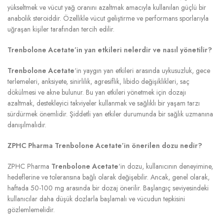
yükseltmek ve vücut yağ oranını azaltmak amacıyla kullanılan güçlü bir
anabolik steroiddir. Özellikle vücut geliştirme ve performans sporlarıyla
uğraşan kişiler tarafından tercih edilir.
Trenbolone Acetate’in yan etkileri nelerdir ve nasıl yönetilir?
Trenbolone Acetate
‘in yaygın yan etkileri arasında uykusuzluk, gece
terlemeleri, anksiyete, sinirlilik, agresiflik, libido değişiklikleri, saç
dökülmesi ve akne bulunur. Bu yan etkileri yönetmek için dozajı
azaltmak, destekleyici takviyeler kullanmak ve sağlıklı bir yaşam tarzı
sürdürmek önemlidir. Şiddetli yan etkiler durumunda bir sağlık uzmanına
danışılmalıdır.
ZPHC Pharma Trenbolone Acetate’in önerilen dozu nedir?
ZPHC Pharma
Trenbolone Acetate
‘in dozu, kullanıcının deneyimine,
hedeflerine ve toleransına bağlı olarak değişebilir. Ancak, genel olarak,
haftada 50-100 mg arasında bir dozaj önerilir. Başlangıç seviyesindeki
kullanıcılar daha düşük dozlarla başlamalı ve vücudun tepkisini
gözlemlemelidir.