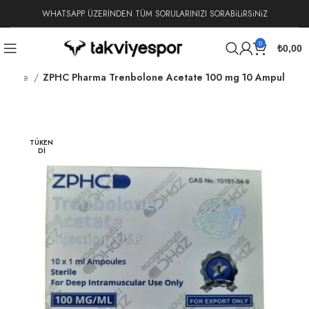
WHATSAPP ÜZERİNDEN TÜM SORULARINIZI SORABiLiRSiNiZ
0
₺
0,00
Acetate
ZPHC Pharma Trenbolone Acetate 100 mg 10 Ampul
TÜKEN
DI