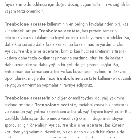
faydaların elde edilmesi için doğru dozaj, uygun kullanım ve sağlıklı bir
yaşam tarzı önemlidir.
Trenbolone acetate
kullanımının en belirgin faydalarından biri, kas
kütlesindeki artıştır.
Trenbolone acetate
, kas protein sentezini
artırarak ve azot tutulumunu teşvik ederek kas büyümesini destekler. Bu,
daha kısa sürede daha fazla kas kütlesi kazanılmasına yardımcı olur.
Ayrıca,
trenbolone acetate
, kırmızı kan hücresi üretimini artırarak
kaslara daha fazla oksijen taşınmasına yardımcı olur, bu da kasların
daha uzun süre ve daha yoğun bir şekilde çalışmasını sağlar. Bu,
antrenman performansını artırır ve kas büyümesini hızlandırır. Takviye
Spor olarak, müşterilerimize
trenbolone acetate
kullanırken düzenli
ve yoğun antrenman yapmalarını tavsiye ediyoruz.
Trenbolone acetate
‘in bir diğer önemli faydası da, yağ yakımını
hızlandırmasıdır.
Trenbolone acetate
, metabolizmayı hızlandırarak
ve vücudun yağ yakma kapasitesini artırarak yağ kaybını teşvik eder. Bu,
özellikle definisyon döneminde vücut yağ oranını düşürmek isteyen
sporcular için önemlidir. Ayrıca,
trenbolone acetate
, kas kütlesini
korurken yağ yakımını destekler, bu da daha sıkı ve fit bir vücut elde