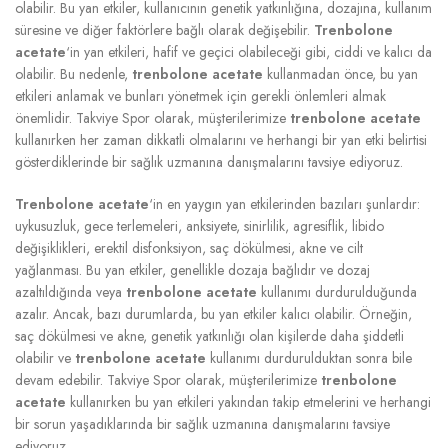
olabilir. Bu yan etkiler, kullanıcının genetik yatkınlığına, dozajına, kullanım
süresine ve diğer faktörlere bağlı olarak değişebilir.
Trenbolone
acetate
‘in yan etkileri, hafif ve geçici olabileceği gibi, ciddi ve kalıcı da
olabilir. Bu nedenle,
trenbolone acetate
kullanmadan önce, bu yan
etkileri anlamak ve bunları yönetmek için gerekli önlemleri almak
önemlidir. Takviye Spor olarak, müşterilerimize
trenbolone acetate
kullanırken her zaman dikkatli olmalarını ve herhangi bir yan etki belirtisi
gösterdiklerinde bir sağlık uzmanına danışmalarını tavsiye ediyoruz.
Trenbolone acetate
‘in en yaygın yan etkilerinden bazıları şunlardır:
uykusuzluk, gece terlemeleri, anksiyete, sinirlilik, agresiflik, libido
değişiklikleri, erektil disfonksiyon, saç dökülmesi, akne ve cilt
yağlanması. Bu yan etkiler, genellikle dozaja bağlıdır ve dozaj
azaltıldığında veya
trenbolone acetate
kullanımı durdurulduğunda
azalır. Ancak, bazı durumlarda, bu yan etkiler kalıcı olabilir. Örneğin,
saç dökülmesi ve akne, genetik yatkınlığı olan kişilerde daha şiddetli
olabilir ve
trenbolone acetate
kullanımı durdurulduktan sonra bile
devam edebilir. Takviye Spor olarak, müşterilerimize
trenbolone
acetate
kullanırken bu yan etkileri yakından takip etmelerini ve herhangi
bir sorun yaşadıklarında bir sağlık uzmanına danışmalarını tavsiye
ediyoruz.