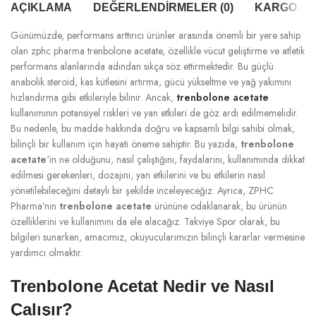
AÇIKLAMA
DEĞERLENDIRMELER (0)
KARGO & T
Günümüzde, performans arttırıcı ürünler arasında önemli bir yere sahip
olan zphc pharma trenbolone acetate, özellikle vücut geliştirme ve atletik
performans alanlarında adından sıkça söz ettirmektedir. Bu güçlü
anabolik steroid, kas kütlesini artırma, gücü yükseltme ve yağ yakımını
hızlandırma gibi etkileriyle bilinir. Ancak,
trenbolone acetate
kullanımının potansiyel riskleri ve yan etkileri de göz ardı edilmemelidir.
Bu nedenle, bu madde hakkında doğru ve kapsamlı bilgi sahibi olmak,
bilinçli bir kullanım için hayati öneme sahiptir. Bu yazıda,
trenbolone
acetate
‘in ne olduğunu, nasıl çalıştığını, faydalarını, kullanımında dikkat
edilmesi gerekenleri, dozajını, yan etkilerini ve bu etkilerin nasıl
yönetilebileceğini detaylı bir şekilde inceleyeceğiz. Ayrıca, ZPHC
Pharma’nın
trenbolone acetate
ürününe odaklanarak, bu ürünün
özelliklerini ve kullanımını da ele alacağız. Takviye Spor olarak, bu
bilgileri sunarken, amacımız, okuyucularımızın bilinçli kararlar vermesine
yardımcı olmaktır.
Trenbolone Acetat Nedir ve Nasıl
Çalışır?