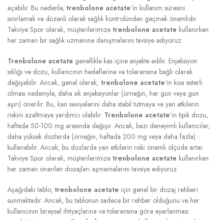
açabilir. Bu nedenle,
trenbolone acetate
‘in kullanım süresini
sınırlamak ve düzenli olarak sağlık kontrolünden geçmek önemlidir.
Takviye Spor olarak, müşterilerimize
trenbolone acetate
kullanırken
her zaman bir sağlık uzmanına danışmalarını tavsiye ediyoruz.
Trenbolone acetate
genellikle kas içine enjekte edilir. Enjeksiyon
sıklığı ve dozu, kullanıcının hedeflerine ve toleransına bağlı olarak
değişebilir. Ancak, genel olarak,
trenbolone acetate
‘in kısa esterli
olması nedeniyle, daha sık enjeksiyonlar (örneğin, her gün veya gün
aşırı) önerilir. Bu, kan seviyelerini daha stabil tutmaya ve yan etkilerin
riskini azaltmaya yardımcı olabilir.
Trenbolone acetate
‘in tipik dozu,
haftada 50-100 mg arasında değişir. Ancak, bazı deneyimli kullanıcılar,
daha yüksek dozlarda (örneğin, haftada 200 mg veya daha fazla)
kullanabilir. Ancak, bu dozlarda yan etkilerin riski önemli ölçüde artar.
Takviye Spor olarak, müşterilerimize
trenbolone acetate
kullanırken
her zaman önerilen dozajları aşmamalarını tavsiye ediyoruz.
Aşağıdaki tablo,
trenbolone acetate
için genel bir dozaj rehberi
sunmaktadır. Ancak, bu tablonun sadece bir rehber olduğunu ve her
kullanıcının bireysel ihtiyaçlarına ve toleransına göre ayarlanması