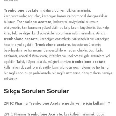
Trenbolone acetate
‘in daha ciddi yan etkileri arasında,
kardiyovasküler sorunlar, karaciğer hasarı ve hormonal dengesizlikler
bulunur.
Trenbolone acetate
, kolesterol seviyelerini olumsuz
etkileyebilir, kan basıncını yükseltebilir ve kalp kasını büyütebilir. Bu, kalp
krizi, felç ve diğer kardiyovasküler sorunların riskini artırabilir. Ayrıca,
trenbolone acetate
, karaciğer enzimlerini yükseltebilir ve karaciğer
hasarına yol açabilir.
Trenbolone acetate
, testosteron üretimini
baskılayabilir ve hormonal dengesizliklere neden olabilir. Bu, libido
azalması, erektil disfonksiyon, infertilite ve jinekomasti gibi sorunlara yol
açabilir. Takviye Spor olarak, müşterilerimize
trenbolone acetate
kullanırken düzenli olarak sağlık kontrolünden geçmelerini ve herhangi
bir sağlık sorunu yaşadıklarında bir sağlık uzmanına danışmalarını tavsiye
ediyoruz.
Sıkça Sorulan Sorular
ZPHC Pharma Trenbolone Acetate nedir ve ne için kullanılır?
ZPHC Pharma
Trenbolone Acetate
, kas kütlesini artırmak, gücü