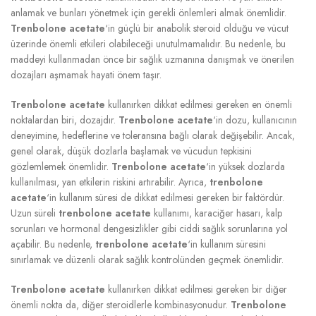
anlamak ve bunları yönetmek için gerekli önlemleri almak önemlidir.
Trenbolone acetate
‘in güçlü bir anabolik steroid olduğu ve vücut
üzerinde önemli etkileri olabileceği unutulmamalıdır. Bu nedenle, bu
maddeyi kullanmadan önce bir sağlık uzmanına danışmak ve önerilen
dozajları aşmamak hayati önem taşır.
Trenbolone acetate
kullanırken dikkat edilmesi gereken en önemli
noktalardan biri, dozajdır.
Trenbolone acetate
‘in dozu, kullanıcının
deneyimine, hedeflerine ve toleransına bağlı olarak değişebilir. Ancak,
genel olarak, düşük dozlarla başlamak ve vücudun tepkisini
gözlemlemek önemlidir.
Trenbolone acetate
‘in yüksek dozlarda
kullanılması, yan etkilerin riskini artırabilir. Ayrıca,
trenbolone
acetate
‘in kullanım süresi de dikkat edilmesi gereken bir faktördür.
Uzun süreli
trenbolone acetate
kullanımı, karaciğer hasarı, kalp
sorunları ve hormonal dengesizlikler gibi ciddi sağlık sorunlarına yol
açabilir. Bu nedenle,
trenbolone acetate
‘in kullanım süresini
sınırlamak ve düzenli olarak sağlık kontrolünden geçmek önemlidir.
Trenbolone acetate
kullanırken dikkat edilmesi gereken bir diğer
önemli nokta da, diğer steroidlerle kombinasyonudur.
Trenbolone