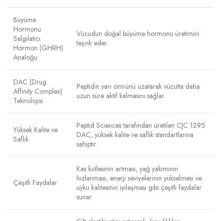
Büyüme
Hormonu
Vücudun doğal büyüme hormonu üretimini
Salgılatıcı
teşvik eder.
Hormon (GHRH)
Analoğu
DAC (Drug
Peptidin yarı ömrünü uzatarak vücutta daha
Affinity Complex)
uzun süre aktif kalmasını sağlar.
Teknolojisi
Peptid Sciences tarafından üretilen CJC 1295
Yüksek Kalite ve
DAC, yüksek kalite ve saflık standartlarına
Saflık
sahiptir.
Kas kütlesinin artması, yağ yakımının
hızlanması, enerji seviyelerinin yükselmesi ve
Çeşitli Faydalar
uyku kalitesinin iyileşmesi gibi çeşitli faydalar
sunar.