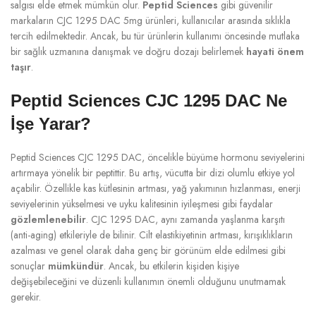
salgısı elde etmek mümkün olur.
Peptid Sciences
gibi güvenilir
markaların CJC 1295 DAC 5mg ürünleri, kullanıcılar arasında sıklıkla
tercih edilmektedir. Ancak, bu tür ürünlerin kullanımı öncesinde mutlaka
bir sağlık uzmanına danışmak ve doğru dozajı belirlemek
hayati önem
taşır
.
Peptid Sciences CJC 1295 DAC Ne
İşe Yarar?
Peptid Sciences CJC 1295 DAC, öncelikle büyüme hormonu seviyelerini
artırmaya yönelik bir peptittir. Bu artış, vücutta bir dizi olumlu etkiye yol
açabilir. Özellikle kas kütlesinin artması, yağ yakımının hızlanması, enerji
seviyelerinin yükselmesi ve uyku kalitesinin iyileşmesi gibi faydalar
gözlemlenebilir
. CJC 1295 DAC, aynı zamanda yaşlanma karşıtı
(anti-aging) etkileriyle de bilinir. Cilt elastikiyetinin artması, kırışıklıkların
azalması ve genel olarak daha genç bir görünüm elde edilmesi gibi
sonuçlar
mümkündür
. Ancak, bu etkilerin kişiden kişiye
değişebileceğini ve düzenli kullanımın önemli olduğunu unutmamak
gerekir.