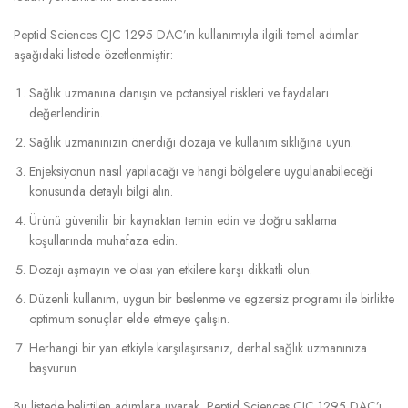
Peptid Sciences CJC 1295 DAC’ın kullanımıyla ilgili temel adımlar
aşağıdaki listede özetlenmiştir:
Sağlık uzmanına danışın ve potansiyel riskleri ve faydaları
değerlendirin.
Sağlık uzmanınızın önerdiği dozaja ve kullanım sıklığına uyun.
Enjeksiyonun nasıl yapılacağı ve hangi bölgelere uygulanabileceği
konusunda detaylı bilgi alın.
Ürünü güvenilir bir kaynaktan temin edin ve doğru saklama
koşullarında muhafaza edin.
Dozajı aşmayın ve olası yan etkilere karşı dikkatli olun.
Düzenli kullanım, uygun bir beslenme ve egzersiz programı ile birlikte
optimum sonuçlar elde etmeye çalışın.
Herhangi bir yan etkiyle karşılaşırsanız, derhal sağlık uzmanınıza
başvurun.
Bu listede belirtilen adımlara uyarak, Peptid Sciences CJC 1295 DAC’ı