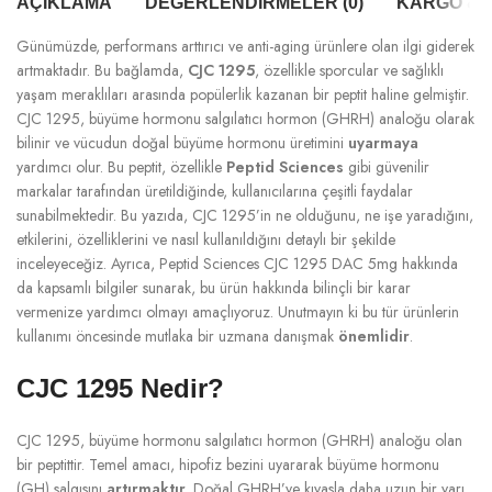
AÇIKLAMA
DEĞERLENDIRMELER (0)
KARGO & T
Günümüzde, performans arttırıcı ve anti-aging ürünlere olan ilgi giderek
artmaktadır. Bu bağlamda,
CJC 1295
, özellikle sporcular ve sağlıklı
yaşam meraklıları arasında popülerlik kazanan bir peptit haline gelmiştir.
CJC 1295, büyüme hormonu salgılatıcı hormon (GHRH) analoğu olarak
bilinir ve vücudun doğal büyüme hormonu üretimini
uyarmaya
yardımcı olur. Bu peptit, özellikle
Peptid Sciences
gibi güvenilir
markalar tarafından üretildiğinde, kullanıcılarına çeşitli faydalar
sunabilmektedir. Bu yazıda, CJC 1295’in ne olduğunu, ne işe yaradığını,
etkilerini, özelliklerini ve nasıl kullanıldığını detaylı bir şekilde
inceleyeceğiz. Ayrıca, Peptid Sciences CJC 1295 DAC 5mg hakkında
da kapsamlı bilgiler sunarak, bu ürün hakkında bilinçli bir karar
vermenize yardımcı olmayı amaçlıyoruz. Unutmayın ki bu tür ürünlerin
kullanımı öncesinde mutlaka bir uzmana danışmak
önemlidir
.
CJC 1295 Nedir?
CJC 1295, büyüme hormonu salgılatıcı hormon (GHRH) analoğu olan
bir peptittir. Temel amacı, hipofiz bezini uyararak büyüme hormonu
(GH) salgısını
artırmaktır
. Doğal GHRH’ye kıyasla daha uzun bir yarı