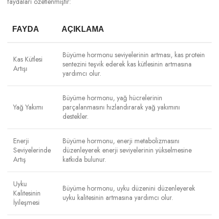
faydaları özetlenmiştir:
FAYDA
AÇIKLAMA
Büyüme hormonu seviyelerinin artması, kas protein
Kas Kütlesi
sentezini teşvik ederek kas kütlesinin artmasına
Artışı
yardımcı olur.
Büyüme hormonu, yağ hücrelerinin
Yağ Yakımı
parçalanmasını hızlandırarak yağ yakımını
destekler.
Enerji
Büyüme hormonu, enerji metabolizmasını
Seviyelerinde
düzenleyerek enerji seviyelerinin yükselmesine
Artış
katkıda bulunur.
Uyku
Büyüme hormonu, uyku düzenini düzenleyerek
Kalitesinin
uyku kalitesinin artmasına yardımcı olur.
İyileşmesi