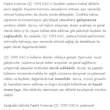
Peptid Sciences CJC 1295 DAC’ın faydaları sadece fiziksel etkilerle
sınırlı değildir. Büyüme hormonu seviyelerinin artması, aynı zamanda
zihinsel fonksiyonları da olumlu yönde etkileyebilir. Özellikle hafıza,
öğrenme ve konsantrasyon gibi bilişsel yeteneklerin
gelişmesine
yardımcı olabilir. Ayrıca, ruh halinin iyileşmesi, stresin azalması ve genel
olarak daha iyi bir yaşam kalitesi elde edilmesi gibi psikolojik faydalar da
sağlayabilir
. Bu nedenle, CJC 1295 DAC, sadece fiziksel performansı
artırmakla kalmayıp, aynı zamanda zihinsel sağlığı da destekleyen bir
peptit olarak değerlendirilebilir.
CJC 1295 DAC’ın kullanım alanları oldukça geniştir. Sporcular, vücut
geliştiriciler, yaşlanma karşıtı tedavi arayanlar ve genel sağlıklarını
iyileştirmek isteyenler tarafından
tercih edilebilir
. Ancak, bu peptidin
kullanımı öncesinde mutlaka bir sağlık uzmanına danışmak ve potansiyel
riskleri ve faydaları değerlendirmek
önemlidir
. Ayrıca, ürünün güvenilir
bir kaynaktan temin edilmesi ve doğru dozajda kullanılması da
hayati
önem taşır
. Aksi takdirde, istenmeyen yan etkilerle karşılaşmak mümkün
olabilir.
Aşağıdaki tabloda Peptid Sciences CJC 1295 DAC’ın potansiyel