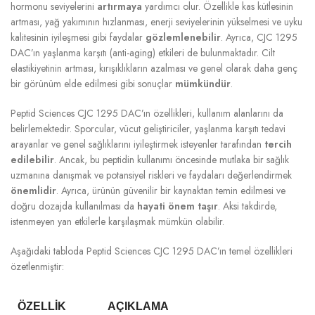
hormonu seviyelerini
artırmaya
yardımcı olur. Özellikle kas kütlesinin
artması, yağ yakımının hızlanması, enerji seviyelerinin yükselmesi ve uyku
kalitesinin iyileşmesi gibi faydalar
gözlemlenebilir
. Ayrıca, CJC 1295
DAC’ın yaşlanma karşıtı (anti-aging) etkileri de bulunmaktadır. Cilt
elastikiyetinin artması, kırışıklıkların azalması ve genel olarak daha genç
bir görünüm elde edilmesi gibi sonuçlar
mümkündür
.
Peptid Sciences CJC 1295 DAC’ın özellikleri, kullanım alanlarını da
belirlemektedir. Sporcular, vücut geliştiriciler, yaşlanma karşıtı tedavi
arayanlar ve genel sağlıklarını iyileştirmek isteyenler tarafından
tercih
edilebilir
. Ancak, bu peptidin kullanımı öncesinde mutlaka bir sağlık
uzmanına danışmak ve potansiyel riskleri ve faydaları değerlendirmek
önemlidir
. Ayrıca, ürünün güvenilir bir kaynaktan temin edilmesi ve
doğru dozajda kullanılması da
hayati önem taşır
. Aksi takdirde,
istenmeyen yan etkilerle karşılaşmak mümkün olabilir.
Aşağıdaki tabloda Peptid Sciences CJC 1295 DAC’ın temel özellikleri
özetlenmiştir:
ÖZELLIK
AÇIKLAMA