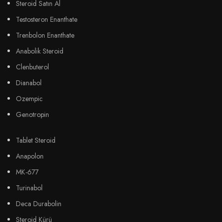
Steroid Satın Al
Testosteron Enanthate
Trenbolon Enanthate
Anabolik Steroid
Clenbuterol
Dianabol
Ozempic
Genotropin
Tablet Steroid
Anapolon
MK-677
Turinabol
Deca Durabolin
Steroid Kürü