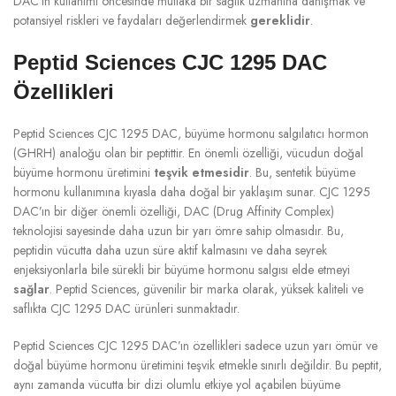
DAC’ın kullanımı öncesinde mutlaka bir sağlık uzmanına danışmak ve
potansiyel riskleri ve faydaları değerlendirmek
gereklidir
.
Peptid Sciences CJC 1295 DAC
Özellikleri
Peptid Sciences CJC 1295 DAC, büyüme hormonu salgılatıcı hormon
(GHRH) analoğu olan bir peptittir. En önemli özelliği, vücudun doğal
büyüme hormonu üretimini
teşvik etmesidir
. Bu, sentetik büyüme
hormonu kullanımına kıyasla daha doğal bir yaklaşım sunar. CJC 1295
DAC’ın bir diğer önemli özelliği, DAC (Drug Affinity Complex)
teknolojisi sayesinde daha uzun bir yarı ömre sahip olmasıdır. Bu,
peptidin vücutta daha uzun süre aktif kalmasını ve daha seyrek
enjeksiyonlarla bile sürekli bir büyüme hormonu salgısı elde etmeyi
sağlar
. Peptid Sciences, güvenilir bir marka olarak, yüksek kaliteli ve
saflıkta CJC 1295 DAC ürünleri sunmaktadır.
Peptid Sciences CJC 1295 DAC’ın özellikleri sadece uzun yarı ömür ve
doğal büyüme hormonu üretimini teşvik etmekle sınırlı değildir. Bu peptit,
aynı zamanda vücutta bir dizi olumlu etkiye yol açabilen büyüme