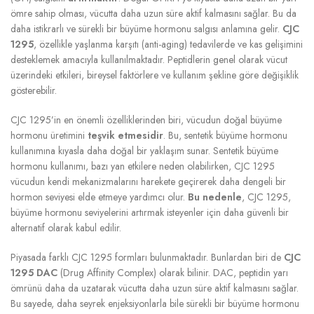
ömre sahip olması, vücutta daha uzun süre aktif kalmasını sağlar. Bu da
daha istikrarlı ve sürekli bir büyüme hormonu salgısı anlamına gelir.
CJC
1295
, özellikle yaşlanma karşıtı (anti-aging) tedavilerde ve kas gelişimini
desteklemek amacıyla kullanılmaktadır. Peptidlerin genel olarak vücut
üzerindeki etkileri, bireysel faktörlere ve kullanım şekline göre değişiklik
gösterebilir.
CJC 1295’in en önemli özelliklerinden biri, vücudun doğal büyüme
hormonu üretimini
teşvik etmesidir
. Bu, sentetik büyüme hormonu
kullanımına kıyasla daha doğal bir yaklaşım sunar. Sentetik büyüme
hormonu kullanımı, bazı yan etkilere neden olabilirken, CJC 1295
vücudun kendi mekanizmalarını harekete geçirerek daha dengeli bir
hormon seviyesi elde etmeye yardımcı olur.
Bu nedenle
, CJC 1295,
büyüme hormonu seviyelerini artırmak isteyenler için daha güvenli bir
alternatif olarak kabul edilir.
Piyasada farklı CJC 1295 formları bulunmaktadır. Bunlardan biri de
CJC
1295 DAC
(Drug Affinity Complex) olarak bilinir. DAC, peptidin yarı
ömrünü daha da uzatarak vücutta daha uzun süre aktif kalmasını sağlar.
Bu sayede, daha seyrek enjeksiyonlarla bile sürekli bir büyüme hormonu