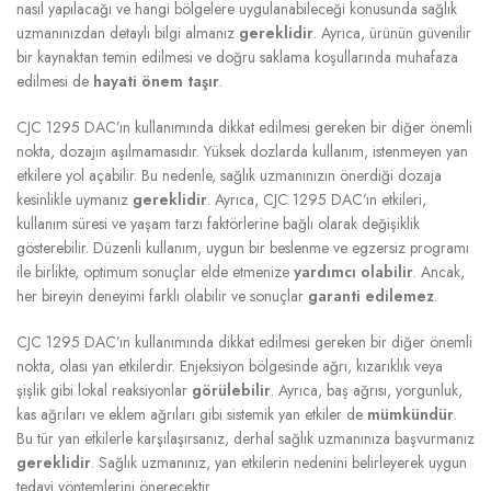
nasıl yapılacağı ve hangi bölgelere uygulanabileceği konusunda sağlık
uzmanınızdan detaylı bilgi almanız
gereklidir
. Ayrıca, ürünün güvenilir
bir kaynaktan temin edilmesi ve doğru saklama koşullarında muhafaza
edilmesi de
hayati önem taşır
.
CJC 1295 DAC’ın kullanımında dikkat edilmesi gereken bir diğer önemli
nokta, dozajın aşılmamasıdır. Yüksek dozlarda kullanım, istenmeyen yan
etkilere yol açabilir. Bu nedenle, sağlık uzmanınızın önerdiği dozaja
kesinlikle uymanız
gereklidir
. Ayrıca, CJC 1295 DAC’ın etkileri,
kullanım süresi ve yaşam tarzı faktörlerine bağlı olarak değişiklik
gösterebilir. Düzenli kullanım, uygun bir beslenme ve egzersiz programı
ile birlikte, optimum sonuçlar elde etmenize
yardımcı olabilir
. Ancak,
her bireyin deneyimi farklı olabilir ve sonuçlar
garanti edilemez
.
CJC 1295 DAC’ın kullanımında dikkat edilmesi gereken bir diğer önemli
nokta, olası yan etkilerdir. Enjeksiyon bölgesinde ağrı, kızarıklık veya
şişlik gibi lokal reaksiyonlar
görülebilir
. Ayrıca, baş ağrısı, yorgunluk,
kas ağrıları ve eklem ağrıları gibi sistemik yan etkiler de
mümkündür
.
Bu tür yan etkilerle karşılaşırsanız, derhal sağlık uzmanınıza başvurmanız
gereklidir
. Sağlık uzmanınız, yan etkilerin nedenini belirleyerek uygun
tedavi yöntemlerini önerecektir.