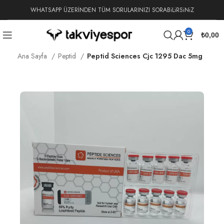
WHATSAPP ÜZERİNDEN TÜM SORULARINIZI SORABiLiRSiNiZ
0
₺
0,00
Ana Sayfa
Peptid
Peptid Sciences Cjc 1295 Dac 5mg