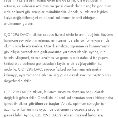
yaşlanma karşıtı (anti-aging) etkileriyle de bilinir. Cilt elastikiyetinin
artması, kırışıklıkların azalması ve genel olarak daha genç bir görünüm
elde edilmesi gibi sonuçlar
mümkündür
. Ancak, bu etkilerin kişiden
kişiye değişebileceğini ve düzenli kullanımın önemli olduğunu
unutmamak gerekir.
CJC 1295 DAC’ın etkileri sadece fiziksel etkilerle sınırlı değildir. Büyüme
hormonu seviyelerinin artması, aynı zamanda zihinsel fonksiyonları da
olumlu yönde etkileyebilir. Özellikle hafıza, öğrenme ve konsantrasyon
gibi bilişsel yeteneklerin
gelişmesine
yardımcı olabilir. Ayrıca, ruh
halinin iyileşmesi, stresin azalması ve genel olarak daha iyi bir yaşam
kalitesi elde edilmesi gibi psikolojik faydalar da
sağlayabilir
. Bu
nedenle, CJC 1295 DAC, sadece fiziksel performansı artırmakla
kalmayıp, aynı zamanda zihinsel sağlığı da destekleyen bir peptit olarak
değerlendirilebilir.
CJC 1295 DAC’ın etkileri, kullanım süresi ve dozajına bağlı olarak
değişiklik gösterebilir. Genellikle, düzenli kullanımdan sonra birkaç hafta
içinde ilk etkiler
görülmeye başlar
. Ancak, optimum sonuçlar için
uzun süreli kullanım ve uygun bir beslenme ve egzersiz programı
gereklidir
. Ayrıca, CJC 1295 DAC’ın etkileri, bireysel faktörlere,