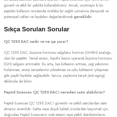
güvenli ve etkili bir şekilde kullanabilirsiniz. Ancak, unutmayın ki bu
peptidin kullanımı öncesinde mutlaka bir sağlık uzmanına danışmak ve
potansiyel riskleri ve faydaları değerlendirmek
gereklidir
.
Sıkça Sorulan Sorular
CJC 1295 DAC nedir ve ne işe yarar?
CJC 1295 DAC, büyüme hormonu salgılatıcı hormon (GHRH) analoğu
olan bir peptittir. Temel amacı, hipofiz bezini uyararak büyüme hormonu
(GH) salgısını artırmaktır. Bu artış, kas kütlesinin artması, yağ yakımının
hızlanması, enerji seviyelerinin yükselmesi ve uyku kalitesinin iyileşmesi
gibi çeşitli faydalar sağlayabilir. Ayrıca, yaşlanma karşıtı (anti-aging)
etkileriyle de bilinir.
Peptid Sciences CJC 1295 DAC’ı nereden satın alabilirim?
Peptid Sciences CJC 1295 DAC’ı güvenilir ve yetkili satıcılardan satın
almanız önemlidir. Sahte veya düşük kaliteli ürünlerden kaçınmak için,
doğrudan Peptid Sciences’ın web sitesini veya yetkili distribütörlerini