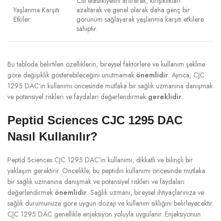
Cilt elastikiyetini artırarak, kırışıklıkları
Yaşlanma Karşıtı
azaltarak ve genel olarak daha genç bir
Etkiler
görünüm sağlayarak yaşlanma karşıtı etkilere
sahiptir.
Bu tabloda belirtilen özelliklerin, bireysel faktörlere ve kullanım şekline
göre değişiklik gösterebileceğini unutmamak
önemlidir
. Ayrıca, CJC
1295 DAC’ın kullanımı öncesinde mutlaka bir sağlık uzmanına danışmak
ve potansiyel riskleri ve faydaları değerlendirmek
gereklidir
.
Peptid Sciences CJC 1295 DAC
Nasıl Kullanılır?
Peptid Sciences CJC 1295 DAC’ın kullanımı, dikkatli ve bilinçli bir
yaklaşım gerektirir. Öncelikle, bu peptidin kullanımı öncesinde mutlaka
bir sağlık uzmanına danışmak ve potansiyel riskleri ve faydaları
değerlendirmek
önemlidir
. Sağlık uzmanı, bireysel ihtiyaçlarınıza ve
sağlık durumunuza göre uygun dozajı ve kullanım sıklığını belirleyecektir.
CJC 1295 DAC genellikle enjeksiyon yoluyla uygulanır. Enjeksiyonun