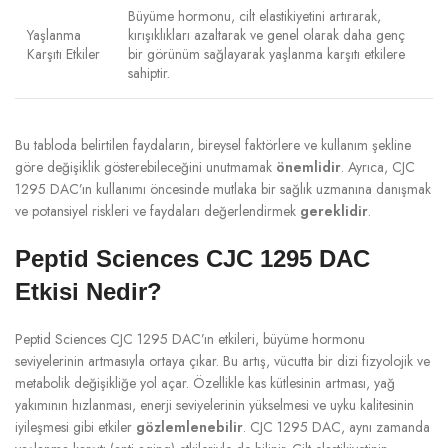
Büyüme hormonu, cilt elastikiyetini artırarak,
Yaşlanma
kırışıklıkları azaltarak ve genel olarak daha genç
Karşıtı Etkiler
bir görünüm sağlayarak yaşlanma karşıtı etkilere
sahiptir.
Bu tabloda belirtilen faydaların, bireysel faktörlere ve kullanım şekline
göre değişiklik gösterebileceğini unutmamak
önemlidir
. Ayrıca, CJC
1295 DAC’ın kullanımı öncesinde mutlaka bir sağlık uzmanına danışmak
ve potansiyel riskleri ve faydaları değerlendirmek
gereklidir
.
Peptid Sciences CJC 1295 DAC
Etkisi Nedir?
Peptid Sciences CJC 1295 DAC’ın etkileri, büyüme hormonu
seviyelerinin artmasıyla ortaya çıkar. Bu artış, vücutta bir dizi fizyolojik ve
metabolik değişikliğe yol açar. Özellikle kas kütlesinin artması, yağ
yakımının hızlanması, enerji seviyelerinin yükselmesi ve uyku kalitesinin
iyileşmesi gibi etkiler
gözlemlenebilir
. CJC 1295 DAC, aynı zamanda