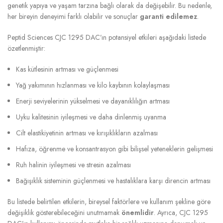
genetik yapıya ve yaşam tarzına bağlı olarak da değişebilir. Bu nedenle,
her bireyin deneyimi farklı olabilir ve sonuçlar
garanti edilemez
.
Peptid Sciences CJC 1295 DAC’ın potansiyel etkileri aşağıdaki listede
özetlenmiştir:
Kas kütlesinin artması ve güçlenmesi
Yağ yakımının hızlanması ve kilo kaybının kolaylaşması
Enerji seviyelerinin yükselmesi ve dayanıklılığın artması
Uyku kalitesinin iyileşmesi ve daha dinlenmiş uyanma
Cilt elastikiyetinin artması ve kırışıklıkların azalması
Hafıza, öğrenme ve konsantrasyon gibi bilişsel yeteneklerin gelişmesi
Ruh halinin iyileşmesi ve stresin azalması
Bağışıklık sisteminin güçlenmesi ve hastalıklara karşı direncin artması
Bu listede belirtilen etkilerin, bireysel faktörlere ve kullanım şekline göre
değişiklik gösterebileceğini unutmamak
önemlidir
. Ayrıca, CJC 1295