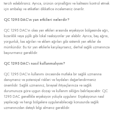
tercih edebilirsiniz. Ayrıca, ürünün orijinalliğini ve kalitesini kontrol etmek
için ambalajı ve etiketleri dikkatlice incelemeniz önerilir.
CJC 1295 DAC’ın yan etkileri nelerdir?
CJC 1295 DAC’ın olası yan etkileri arasında enjeksiyon bölgesinde ağrı,
kızarıklık veya şişlik gibi lokal reaksiyonlar yer alabilir. Ayrıca, baş ağrısı,
yorgunluk, kas ağrıları ve eklem ağrıları gibi sistemik yan etkiler de
mümkündür. Bu tür yan etkilerle karşılaşırsanız, derhal sağlık uzmanınıza
başvurmanız gereklidir.
CJC 1295 DAC’ı nasıl kullanmalıyım?
CJC 1295 DAC’ın kullanımı öncesinde mutlaka bir sağlık uzmanına
danışmanız ve potansiyel riskleri ve faydaları değerlendirmeniz
önemlidir. Sağlık uzmanınız, bireysel ihtiyaçlarınıza ve sağlık
durumunuza göre uygun dozajı ve kullanım sıklığını belirleyecektir. CJC
1295 DAC genellikle enjeksiyon yoluyla uygulanır. Enjeksiyonun nasıl
yapılacağı ve hangi bölgelere uygulanabileceği konusunda sağlık
uzmanınızdan detaylı bilgi almanız gereklidir.