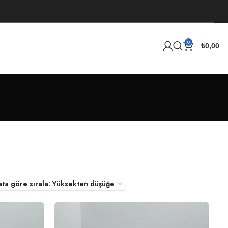
0
₺
0,00