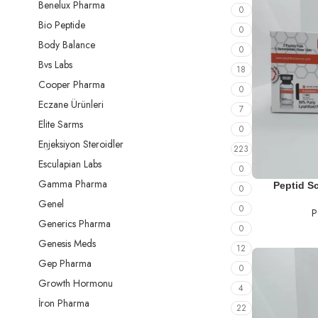
Benelux Pharma
0
Bio Peptide
0
Body Balance
0
Bvs Labs
18
Cooper Pharma
0
Eczane Ürünleri
7
Elite Sarms
0
Enjeksiyon Steroidler
223
Esculapian Labs
0
Gamma Pharma
SEPETE EKLE
Peptid Sc
0
Genel
0
P
Generics Pharma
0
Genesis Meds
12
Gep Pharma
0
Growth Hormonu
4
İron Pharma
22