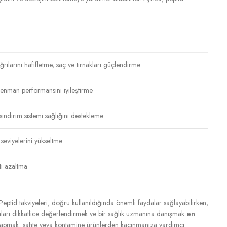
 ağrılarını hafifletme, saç ve tırnakları güçlendirme
trenman performansını iyileştirme
indirim sistemi sağlığını destekleme
 seviyelerini yükseltme
ti azaltma
 Peptid takviyeleri, doğru kullanıldığında önemli faydalar sağlayabilirken,
ydaları dikkatlice değerlendirmek ve bir sağlık uzmanına danışmak
en
riş yapmak, sahte veya kontamine ürünlerden kaçınmanıza yardımcı