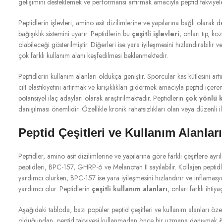
gelişimini desteklemek ve performansı artırmak amacıyla peptid takviyeleri
Peptidlerin işlevleri, amino asit dizilimlerine ve yapılarına bağlı olarak d
bağışıklık sistemini uyarır. Peptidlerin bu
çeşitli işlevleri
, onları tıp, k
olabileceği gösterilmiştir. Diğerleri ise yara iyileşmesini hızlandırabilir v
çok farklı kullanım alanı keşfedilmesi beklenmektedir.
Peptidlerin kullanım alanları oldukça geniştir. Sporcular kas kütlesini a
cilt elastikiyetini artırmak ve kırışıklıkları gidermek amacıyla peptid içere
potansiyel ilaç adayları olarak araştırılmaktadır. Peptidlerin
çok yönlü k
danışılması önemlidir. Özellikle kronik rahatsızlıkları olan veya düzenli
Peptid Çeşitleri ve Kullanım Alanları
Peptidler, amino asit dizilimlerine ve yapılarına göre farklı çeşitlere ayrıl
peptidleri, BPC-157, GHRP-6 ve Melanotan II sayılabilir. Kollajen peptidle
yardımcı olurken, BPC-157 ise yara iyileşmesini hızlandırır ve inflamas
yardımcı olur. Peptidlerin
çeşitli kullanım alanları
, onları farklı ihti
Aşağıdaki tabloda, bazı popüler peptid çeşitleri ve kullanım alanları özetl
olduğundan, peptid takviyesi kullanmadan önce bir uzmana danışmak