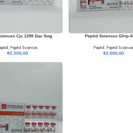
SEPETE EKLE
ciences Cjc 1295 Dac 5mg
Peptid Sciences Ghrp-
eptid
,
Peptid Sciences
Peptid
,
Peptid Science
₺
2.300,00
₺
2.050,00