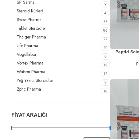
SP Sarms
9
Steroid Kürleri
4
Swiss Pharma
38
Tablet Steroidler
86
Thaiger Pharma
22
Ufc Pharma
20
SEPETE EKLE
Peptid Sci
Vogellabor
0
Vortex Pharma
P
12
Watson Pharma
12
Yağ Yakıcı Steroidler
9
Zphc Pharma
18
FIYAT ARALIĞI