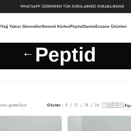
WHATSAPP ÜZERİNDEN TÜM SORULARINIZI SORABiLiRSiNiZ
d
Yağ Yakıcı Steroidler
Steroid Kürleri
Peptid
Sarms
Eczane Ürünleri
Peptid
ümü gösteriliyor
Göster
9
12
18
24