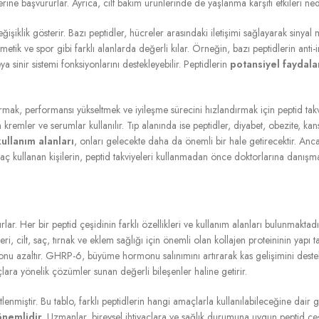
ne başvururlar. Ayrıca, cilt bakım ürünlerinde de yaşlanma karşıtı etkileri nede
eğişiklik gösterir. Bazı peptidler, hücreler arasındaki iletişimi sağlayarak sinyal
ozmetik ve spor gibi farklı alanlarda değerli kılar. Örneğin, bazı peptidlerin ant
eya sinir sistemi fonksiyonlarını destekleyebilir. Peptidlerin
potansiyel faydala
rtırmak, performansı yükseltmek ve iyileşme sürecini hızlandırmak için peptid tak
n kremler ve serumlar kullanılır. Tıp alanında ise peptidler, diyabet, obezite, kans
ullanım alanları
, onları gelecekte daha da önemli bir hale getirecektir. Ancak
 ilaç kullanan kişilerin, peptid takviyeleri kullanmadan önce doktorlarına danışm
ırlar. Her bir peptid çeşidinin farklı özellikleri ve kullanım alanları bulunmaktadı
ri, cilt, saç, tırnak ve eklem sağlığı için önemli olan kollajen proteininin yapı 
yonu azaltır. GHRP-6, büyüme hormonu salınımını artırarak kas gelişimini dest
yaçlara yönelik çözümler sunan değerli bileşenler haline getirir.
enmiştir. Bu tablo, farklı peptidlerin hangi amaçlarla kullanılabileceğine dair ge
önemlidir
. Uzmanlar, bireysel ihtiyaçlara ve sağlık durumuna uygun peptid çeşi