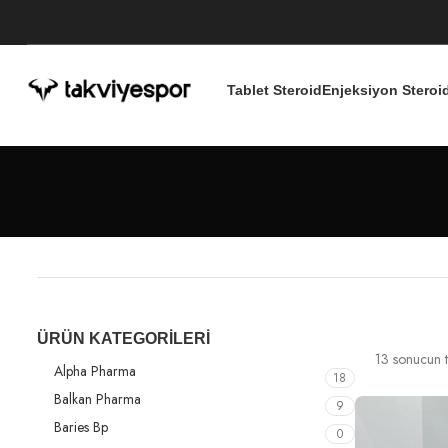
Tablet Steroid
Enjeksiyon Steroi
ÜRÜN KATEGORILERI
13 sonucun t
Alpha Pharma
18
Balkan Pharma
9
Baries Bp
0