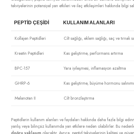
takviyelerinin potansiyel yan etkileri ve ilaç etkileşimleri hakkında bilgi 
PEPTID ÇEŞIDI
KULLANIM ALANLARI
Kollajen Peptidleri
Cilt sağlığı, eklem sağlığı, saç ve tırnak s
Kreatin Peptidleri
Kas geliştirme, performans artırma
BPC-157
Yara iyileşmesi, inflamasyon azaltma
GHRP-6
Kas geliştirme, büyüme hormonu salınımı
Melanotan II
Cilt bronzlaştırma
Peptidlerin kullanım alanları ve faydaları hakkında daha fazla bilgi e
yanlış veya bilinçsiz kullanımda yan etkilere neden olabilirler. Bu nede
doğru yaklaşım
olacaktır. Ayrıca, peptid takviyelerinin kalitesi ve g