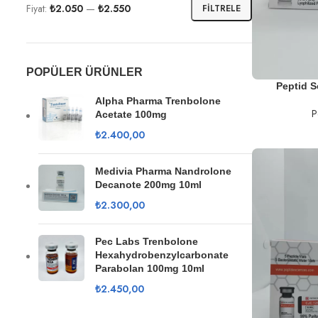
Fiyat:
₺2.050
—
₺2.550
FILTRELE
POPÜLER ÜRÜNLER
SEPETE EKLE
Peptid S
Alpha Pharma Trenbolone
P
Acetate 100mg
₺
2.400,00
Medivia Pharma Nandrolone
Decanote 200mg 10ml
₺
2.300,00
Pec Labs Trenbolone
Hexahydrobenzylcarbonate
Parabolan 100mg 10ml
₺
2.450,00