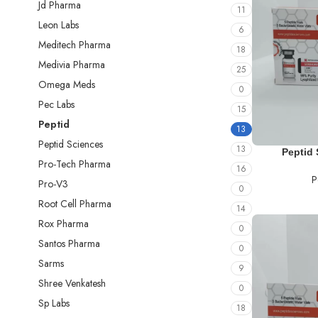
Jd Pharma
11
Leon Labs
6
Meditech Pharma
18
Medivia Pharma
25
Omega Meds
0
Pec Labs
15
Peptid
13
Peptid Sciences
13
SEPETE EKLE
Peptid 
Pro-Tech Pharma
16
P
Pro-V3
0
Root Cell Pharma
14
Rox Pharma
0
Santos Pharma
0
Sarms
9
Shree Venkatesh
0
Sp Labs
18