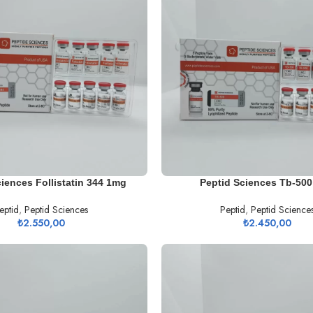
SEPETE EKLE
iences Follistatin 344 1mg
Peptid Sciences Tb-50
eptid
,
Peptid Sciences
Peptid
,
Peptid Science
₺
2.550,00
₺
2.450,00