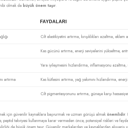
sahibi olmak da
büyük önem taşır
.
FAYDALARI
ağlığı
Cilt elastikiyetini artırma, kırışıklıkları azaltma, eklem
Kas gücünü artırma, enerji seviyelerini yükseltme, an
Yara iyileşmesini hızlandırma, inflamasyonu azaltma, s
nı artırma
Kas kütlesini artırma, yağ yakımını hızlandırma, enerji
Cilt pigmentasyonunu artırma, güneşe karşı hassasiye
dinmek için güvenilir kaynaklara başvurmak ve uzman görüşü almak
önemlidir
.
nle, peptid takviyesi kullanmaya karar vermeden önce, potansiyel riskleri ve fa
üvenilirliği de büyük önem taşır. Güvenilir markalardan ve kaynaklardan alışve