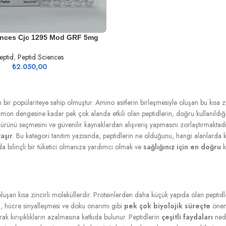
ences Cjc 1295 Mod GRF 5mg
eptid
,
Peptid Sciences
₺
2.050,00
n bir popülariteye sahip olmuştur. Amino asitlerin birleşmesiyle oluşan bu kısa 
ormon dengesine kadar pek çok alanda etkili olan peptidlerin, doğru kullanıldı
oğru ürünü seçmesini ve güvenilir kaynaklardan alışveriş yapmasını zorlaştırmakt
aşır
. Bu kategori tanıtım yazısında, peptidlerin ne olduğunu, hangi alanlarda kul
da bilinçli bir tüketici olmanıza yardımcı olmak ve
sağlığınız için en doğru
k
u oluşan kısa zincirli moleküllerdir. Proteinlerden daha küçük yapıda olan pepti
rı, hücre sinyalleşmesi ve doku onarımı gibi
pek çok biyolojik süreçte
öneml
arak kırışıklıkların azalmasına katkıda bulunur. Peptidlerin
çeşitli faydaları
nede