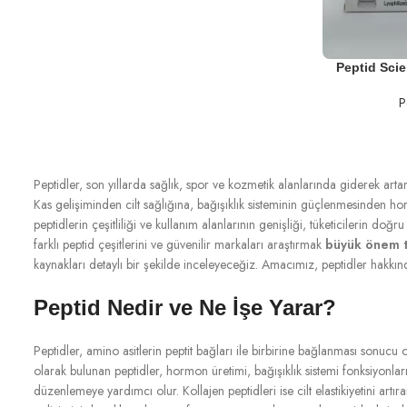
SEPETE EKLE
Peptid Sci
P
Peptidler, son yıllarda sağlık, spor ve kozmetik alanlarında giderek arta
Kas gelişiminden cilt sağlığına, bağışıklık sisteminin güçlenmesinden h
peptidlerin çeşitliliği ve kullanım alanlarının genişliği, tüketicilerin d
farklı peptid çeşitlerini ve güvenilir markaları araştırmak
büyük önem t
kaynakları detaylı bir şekilde inceleyeceğiz. Amacımız, peptidler hakkın
Peptid Nedir ve Ne İşe Yarar?
Peptidler, amino asitlerin peptit bağları ile birbirine bağlanması sonuc
olarak bulunan peptidler, hormon üretimi, bağışıklık sistemi fonksiyonla
düzenlemeye yardımcı olur. Kollajen peptidleri ise cilt elastikiyetini artır