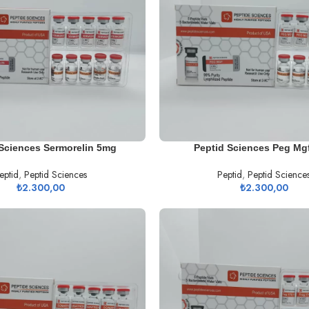
SEPETE EKLE
Sciences Sermorelin 5mg
Peptid Sciences Peg Mg
eptid
,
Peptid Sciences
Peptid
,
Peptid Science
₺
2.300,00
₺
2.300,00