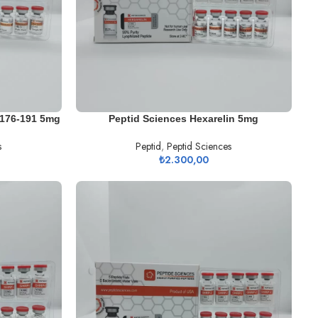
SEPETE EKLE
 176-191 5mg
Peptid Sciences Hexarelin 5mg
s
Peptid
,
Peptid Sciences
₺
2.300,00