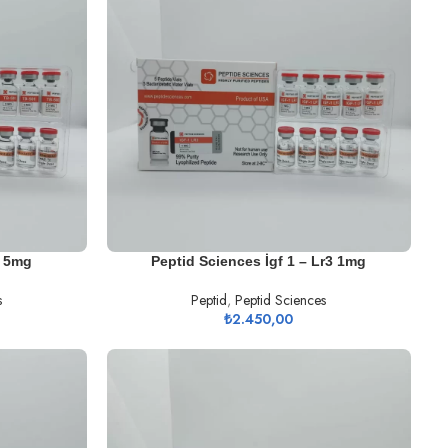
SEPETE EKLE
0 5mg
Peptid Sciences İgf 1 – Lr3 1mg
s
Peptid
,
Peptid Sciences
₺
2.450,00