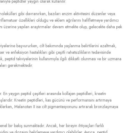
niyle peptidler yaygın olarak kullanılır.
 molekülleri gibi davranırken, bazıları enzim aktivitesini düzenler veya
i-inflamatuar özellikleri olduğu ve eklem ağrılarını hafifletmeye yardımcı
rı
üzerine yapılan araştırmalar devam etmekte olup, gelecekte daha pek
viyelerine başvururken, cilt bakımında yaşlanma belirtilerini azaltmak,
er ve enfeksiyon hastalıkları gibi çeşitli rahatsızlıkların tedavisinde
, peptid takviyelerinin kullanımıyla ilgili dikkatli olunması ve bir uzmana
aları gerekmektedir.
r. En yaygın peptid çeşitleri arasında kollajen peptidleri, kreatin
taşlarıdır. Kreatin peptidleri, kas gücünü ve performansını artırmaya
eklerken, Melanotan II ise cilt pigmentasyonunu artırarak bronzlaşmaya
nel bir bakış sunmaktadır. Ancak, her bireyin ihtiyaçları farklı
dini ve dozajını belirlemeye yardımcı olabilirler. Ayrıca, peptid