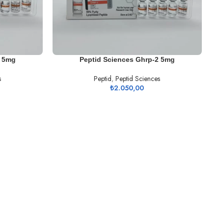
SEPETE EKLE
6 5mg
Peptid Sciences Ghrp-2 5mg
s
Peptid
,
Peptid Sciences
₺
2.050,00