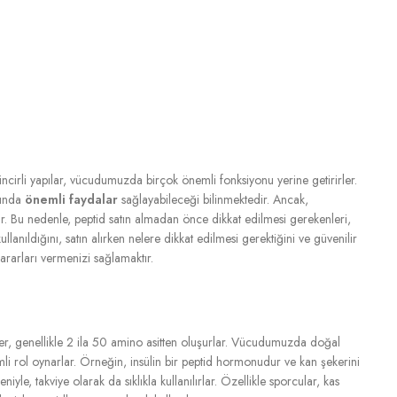
zincirli yapılar, vücudumuzda birçok önemli fonksiyonu yerine getirirler.
ğında
önemli faydalar
sağlayabileceği bilinmektedir. Ancak,
adır. Bu nedenle, peptid satın almadan önce dikkat edilmesi gerekenleri,
lanıldığını, satın alırken nelere dikkat edilmesi gerektiğini ve güvenilir
ararları vermenizi sağlamaktır.
dler, genellikle 2 ila 50 amino asitten oluşurlar. Vücudumuzda doğal
i rol oynarlar. Örneğin, insülin bir peptid hormonudur ve kan şekerini
niyle, takviye olarak da sıklıkla kullanılırlar. Özellikle sporcular, kas