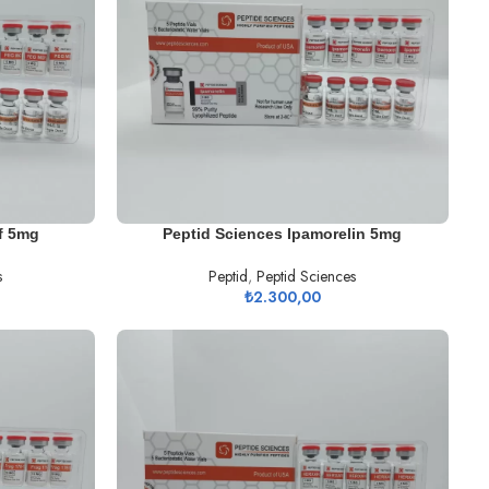
SEPETE EKLE
f 5mg
Peptid Sciences Ipamorelin 5mg
s
Peptid
,
Peptid Sciences
₺
2.300,00