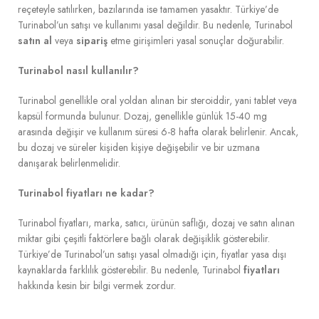
reçeteyle satılırken, bazılarında ise tamamen yasaktır. Türkiye’de
Turinabol’un satışı ve kullanımı yasal değildir. Bu nedenle, Turinabol
satın al
veya
sipariş
etme girişimleri yasal sonuçlar doğurabilir.
Turinabol nasıl kullanılır?
Turinabol genellikle oral yoldan alınan bir steroiddir, yani tablet veya
kapsül formunda bulunur. Dozaj, genellikle günlük 15-40 mg
arasında değişir ve kullanım süresi 6-8 hafta olarak belirlenir. Ancak,
bu dozaj ve süreler kişiden kişiye değişebilir ve bir uzmana
danışarak belirlenmelidir.
Turinabol fiyatları ne kadar?
Turinabol fiyatları, marka, satıcı, ürünün saflığı, dozaj ve satın alınan
miktar gibi çeşitli faktörlere bağlı olarak değişiklik gösterebilir.
Türkiye’de Turinabol’un satışı yasal olmadığı için, fiyatlar yasa dışı
kaynaklarda farklılık gösterebilir. Bu nedenle, Turinabol
fiyatları
hakkında kesin bir bilgi vermek zordur.