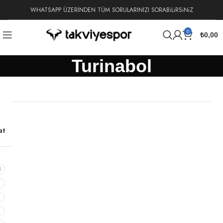
WHATSAPP ÜZERİNDEN TÜM SORULARINIZI SORABiLiRSiNiZ
0
₺
0,00
Turinabol
at
8