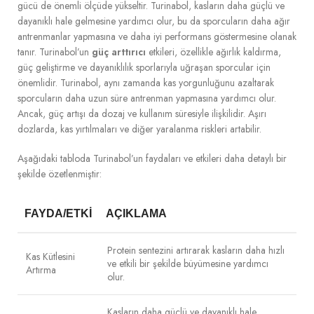
gücü de önemli ölçüde yükseltir. Turinabol, kasların daha güçlü ve
dayanıklı hale gelmesine yardımcı olur, bu da sporcuların daha ağır
antrenmanlar yapmasına ve daha iyi performans göstermesine olanak
tanır. Turinabol’un
güç arttırıcı
etkileri, özellikle ağırlık kaldırma,
güç geliştirme ve dayanıklılık sporlarıyla uğraşan sporcular için
önemlidir. Turinabol, aynı zamanda kas yorgunluğunu azaltarak
sporcuların daha uzun süre antrenman yapmasına yardımcı olur.
Ancak, güç artışı da dozaj ve kullanım süresiyle ilişkilidir. Aşırı
dozlarda, kas yırtılmaları ve diğer yaralanma riskleri artabilir.
Aşağıdaki tabloda Turinabol’un faydaları ve etkileri daha detaylı bir
şekilde özetlenmiştir:
FAYDA/ETKI
AÇIKLAMA
Protein sentezini artırarak kasların daha hızlı
Kas Kütlesini
ve etkili bir şekilde büyümesine yardımcı
Artırma
olur.
Kasların daha güçlü ve dayanıklı hale