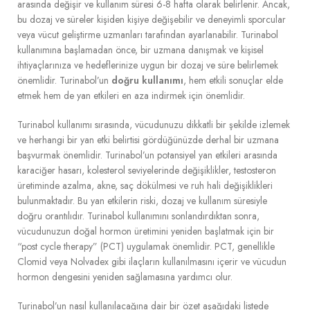
arasında değişir ve kullanım süresi 6-8 hafta olarak belirlenir. Ancak,
bu dozaj ve süreler kişiden kişiye değişebilir ve deneyimli sporcular
veya vücut geliştirme uzmanları tarafından ayarlanabilir. Turinabol
kullanımına başlamadan önce, bir uzmana danışmak ve kişisel
ihtiyaçlarınıza ve hedeflerinize uygun bir dozaj ve süre belirlemek
önemlidir. Turinabol’un
doğru kullanımı
, hem etkili sonuçlar elde
etmek hem de yan etkileri en aza indirmek için önemlidir.
Turinabol kullanımı sırasında, vücudunuzu dikkatli bir şekilde izlemek
ve herhangi bir yan etki belirtisi gördüğünüzde derhal bir uzmana
başvurmak önemlidir. Turinabol’un potansiyel yan etkileri arasında
karaciğer hasarı, kolesterol seviyelerinde değişiklikler, testosteron
üretiminde azalma, akne, saç dökülmesi ve ruh hali değişiklikleri
bulunmaktadır. Bu yan etkilerin riski, dozaj ve kullanım süresiyle
doğru orantılıdır. Turinabol kullanımını sonlandırdıktan sonra,
vücudunuzun doğal hormon üretimini yeniden başlatmak için bir
“post cycle therapy” (PCT) uygulamak önemlidir. PCT, genellikle
Clomid veya Nolvadex gibi ilaçların kullanılmasını içerir ve vücudun
hormon dengesini yeniden sağlamasına yardımcı olur.
Turinabol’un nasıl kullanılacağına dair bir özet aşağıdaki listede