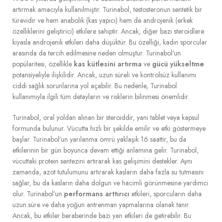
artırmak amacıyla kullanılmıştır. Turinabol, testosteronun sentetik bir
türevidir ve hem anabolik (kas yapıcı) hem de androjenik (erkek
özelliklerini geliştirici) etkilere sahiptir. Ancak, diğer bazı steroidlere
kıyasla androjenik etkileri daha düşüktür. Bu özelliği, kadın sporcular
arasında da tercih edilmesine neden olmuştur. Turinabol’un
popülaritesi, özellikle
kas kütlesini artırma
ve
gücü yükseltme
potansiyeliyle ilişkilidir. Ancak, uzun süreli ve kontrolsüz kullanımı
ciddi sağlık sorunlarına yol açabilir. Bu nedenle, Turinabol
kullanımıyla ilgili tüm detayların ve risklerin bilinmesi önemlidir.
Turinabol, oral yoldan alınan bir steroiddir, yani tablet veya kapsül
formunda bulunur. Vücutta hızlı bir şekilde emilir ve etki göstermeye
başlar. Turinabol’un yarılanma ömrü yaklaşık 16 saattir, bu da
etkilerinin bir gün boyunca devam ettiği anlamına gelir. Turinabol,
vücuttaki protein sentezini artırarak kas gelişimini destekler. Aynı
zamanda, azot tutulumunu artırarak kasların daha fazla su tutmasını
sağlar, bu da kasların daha dolgun ve hacimli görünmesine yardımcı
olur. Turinabol’un
performans arttırıcı
etkileri, sporcuların daha
uzun süre ve daha yoğun antrenman yapmalarına olanak tanır.
Ancak, bu etkiler beraberinde bazı yan etkileri de getirebilir. Bu