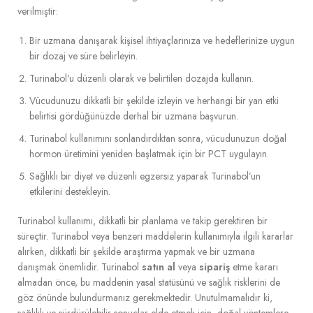
verilmiştir:
Bir uzmana danışarak kişisel ihtiyaçlarınıza ve hedeflerinize uygun
bir dozaj ve süre belirleyin.
Turinabol’u düzenli olarak ve belirtilen dozajda kullanın.
Vücudunuzu dikkatli bir şekilde izleyin ve herhangi bir yan etki
belirtisi gördüğünüzde derhal bir uzmana başvurun.
Turinabol kullanımını sonlandırdıktan sonra, vücudunuzun doğal
hormon üretimini yeniden başlatmak için bir PCT uygulayın.
Sağlıklı bir diyet ve düzenli egzersiz yaparak Turinabol’un
etkilerini destekleyin.
Turinabol kullanımı, dikkatli bir planlama ve takip gerektiren bir
süreçtir. Turinabol veya benzeri maddelerin kullanımıyla ilgili kararlar
alırken, dikkatli bir şekilde araştırma yapmak ve bir uzmana
danışmak önemlidir. Turinabol
satın al
veya
sipariş
etme kararı
almadan önce, bu maddenin yasal statüsünü ve sağlık risklerini de
göz önünde bulundurmanız gerekmektedir. Unutulmamalıdır ki,