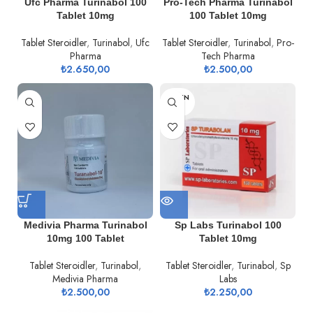
Ufc Pharma Turinabol 100
Pro-Tech Pharma Turinabol
Tablet 10mg
100 Tablet 10mg
Tablet Steroidler
,
Turinabol
,
Ufc
Tablet Steroidler
,
Turinabol
,
Pro-
Pharma
Tech Pharma
₺
2.650,00
₺
2.500,00
TÜKEN
DI
Medivia Pharma Turinabol
Sp Labs Turinabol 100
10mg 100 Tablet
Tablet 10mg
Tablet Steroidler
,
Turinabol
,
Tablet Steroidler
,
Turinabol
,
Sp
Medivia Pharma
Labs
₺
2.500,00
₺
2.250,00