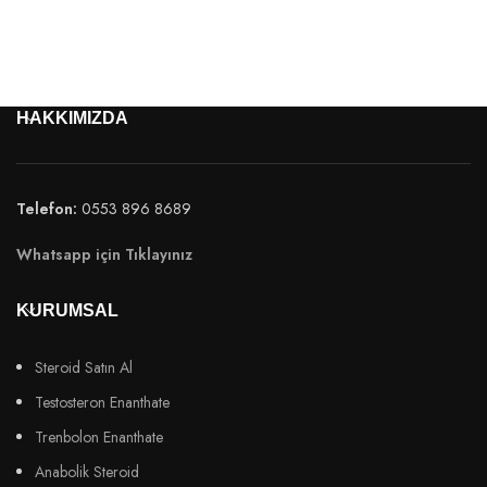
HAKKIMIZDA
Telefon:
0553 896 8689
Whatsapp için Tıklayınız
KURUMSAL
Steroid Satın Al
Testosteron Enanthate
Trenbolon Enanthate
Anabolik Steroid