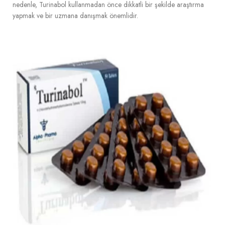
nedenle, Turinabol kullanmadan önce dikkatli bir şekilde araştırma
yapmak ve bir uzmana danışmak önemlidir.