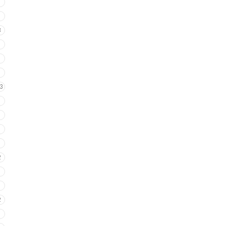
8
3
2
2
1