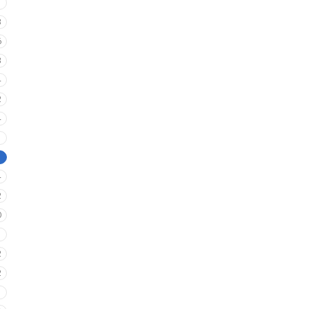
8
6
3
4
2
4
1
4
2
0
2
2