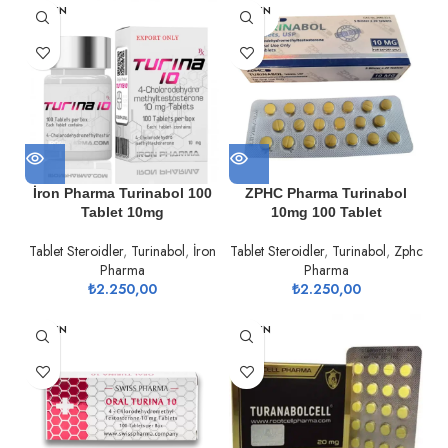
TÜKEN
TÜKEN
DI
DI
İron Pharma Turinabol 100
ZPHC Pharma Turinabol
Tablet 10mg
10mg 100 Tablet
Tablet Steroidler
,
Turinabol
,
İron
Tablet Steroidler
,
Turinabol
,
Zphc
Pharma
Pharma
₺
2.250,00
₺
2.250,00
TÜKEN
TÜKEN
DI
DI