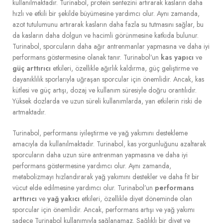
kullanılmaktadır. Turinabol, protein sentezini artırarak kasların daha
hızlı ve etkili bir şekilde büyümesine yardımcı olur. Aynı zamanda,
azot tutulumunu artırarak kasların daha fazla su tutmasını sağlar, bu
da kasların daha dolgun ve hacimli görünmesine katkıda bulunur.
Turinabol, sporcuların daha ağır antrenmanlar yapmasına ve daha iyi
performans göstermesine olanak tanır. Turinabol’un
kas yapıcı
ve
güç arttırıcı
etkileri, özellikle ağırlık kaldırma, güç geliştirme ve
dayanıklılık sporlarıyla uğraşan sporcular için önemlidir. Ancak, kas
kütlesi ve güç artışı, dozaj ve kullanım süresiyle doğru orantılıdır.
Yüksek dozlarda ve uzun süreli kullanımlarda, yan etkilerin riski de
artmaktadır.
Turinabol, performansı iyileştirme ve yağ yakımını destekleme
amacıyla da kullanılmaktadır. Turinabol, kas yorgunluğunu azaltarak
sporcuların daha uzun süre antrenman yapmasına ve daha iyi
performans göstermesine yardımcı olur. Aynı zamanda,
metabolizmayı hızlandırarak yağ yakımını destekler ve daha fit bir
vücut elde edilmesine yardımcı olur. Turinabol’un
performans
arttırıcı
ve
yağ yakıcı
etkileri, özellikle diyet döneminde olan
sporcular için önemlidir. Ancak, performans artışı ve yağ yakımı
sadece Turinabol kullanımıyla sağlanamaz. Sağlıklı bir diyet ve