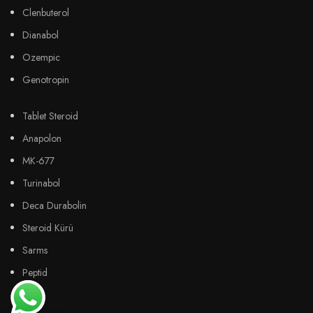
Clenbuterol
Dianabol
Ozempic
Genotropin
Tablet Steroid
Anapolon
MK-677
Turinabol
Deca Durabolin
Steroid Kürü
Sarms
Peptid