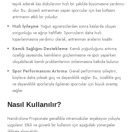
teşvik ederek kas dokularının hızlı bir şekilde büyümesine yardımcı
olur. Bu, düzenli antrenman yapan sporcular için kas kütlesini
artırmanın etkili bir yoludur.
Hızlı İyileşme
: Yoğun egzersizlerden sonra kaslarda oluşan
yorgunluğu ve ağrıyı hafifletir. Sporcuların daha hızlı
toparlanmasına yardımcı olarak, antrenman aralarını kısaltır.
Kemik Sağlığını Destekleme
: Kemik yoğunluğunu artırma
özelliği sayesinde, kemiklerin güçlenmesine ve spor yaparken
oluşabilecek kemik problemlerinin önlenmesine katkıda bulunur.
Spor Performansını Artırma
: Genel performansı iyileştirir,
böylece daha yüksek güç ve dayanıklılık sağlar. Bu, özellikle güç
ve dayanıklılık sporlarıyla ilgilenen sporcular için büyük avantaj
sağlar.
Nasıl Kullanılır?
Nandrolone Propionate genellikle intramüsküler enjeksiyon yoluyla
uygulanır. Etkili ve güvenli bir kullanım için aşağıdaki yönergeler
dikkate alınmalıdır: