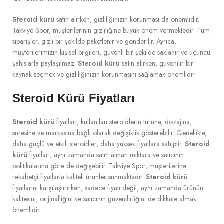
Steroid kürü
satın alırken, gizliliğinizin korunması da önemlidir.
Takviye Spor, müşterilerinin gizliliğine büyük önem vermektedir. Tüm
siparişler, gizli bir şekilde paketlenir ve gönderilir. Ayrıca,
müşterilerimizin kişisel bilgileri, güvenli bir şekilde saklanır ve üçüncü
şahıslarla paylaşılmaz.
Steroid kürü
satın alırken, güvenilir bir
kaynak seçmek ve gizliliğinizin korunmasını sağlamak önemlidir.
Steroid Kürü Fiyatları
Steroid kürü
fiyatları, kullanılan steroidlerin türüne, dozajına,
süresine ve markasına bağlı olarak değişiklik gösterebilir. Genellikle,
daha güçlü ve etkili steroidler, daha yüksek fiyatlara sahiptir.
Steroid
kürü
fiyatları, aynı zamanda satın alınan miktara ve satıcının
politikalarına göre de değişebilir. Takviye Spor, müşterilerine
rekabetçi fiyatlarla kaliteli ürünler sunmaktadır.
Steroid kürü
fiyatlarını karşılaştırırken, sadece fiyatı değil, aynı zamanda ürünün
kalitesini, orijinalliğini ve satıcının güvenilirliğini de dikkate almak
önemlidir.