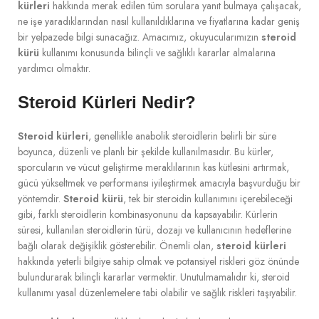
kürleri
hakkında merak edilen tüm sorulara yanıt bulmaya çalışacak,
ne işe yaradıklarından nasıl kullanıldıklarına ve fiyatlarına kadar geniş
bir yelpazede bilgi sunacağız. Amacımız, okuyucularımızın
steroid
kürü
kullanımı konusunda bilinçli ve sağlıklı kararlar almalarına
yardımcı olmaktır.
Steroid Kürleri Nedir?
Steroid kürleri
, genellikle anabolik steroidlerin belirli bir süre
boyunca, düzenli ve planlı bir şekilde kullanılmasıdır. Bu kürler,
sporcuların ve vücut geliştirme meraklılarının kas kütlesini artırmak,
gücü yükseltmek ve performansı iyileştirmek amacıyla başvurduğu bir
yöntemdir.
Steroid kürü
, tek bir steroidin kullanımını içerebileceği
gibi, farklı steroidlerin kombinasyonunu da kapsayabilir. Kürlerin
süresi, kullanılan steroidlerin türü, dozajı ve kullanıcının hedeflerine
bağlı olarak değişiklik gösterebilir. Önemli olan,
steroid kürleri
hakkında yeterli bilgiye sahip olmak ve potansiyel riskleri göz önünde
bulundurarak bilinçli kararlar vermektir. Unutulmamalıdır ki, steroid
kullanımı yasal düzenlemelere tabi olabilir ve sağlık riskleri taşıyabilir.