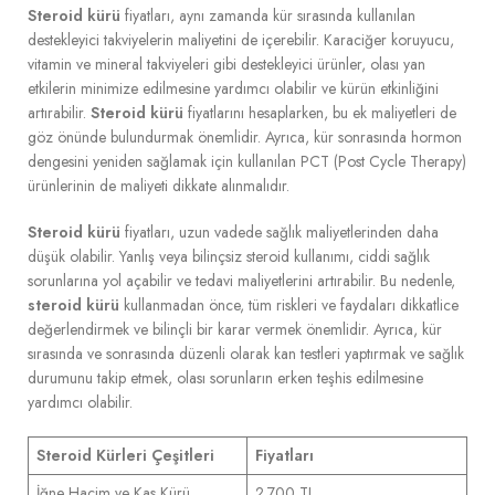
Steroid kürü
fiyatları, aynı zamanda kür sırasında kullanılan
destekleyici takviyelerin maliyetini de içerebilir. Karaciğer koruyucu,
vitamin ve mineral takviyeleri gibi destekleyici ürünler, olası yan
etkilerin minimize edilmesine yardımcı olabilir ve kürün etkinliğini
artırabilir.
Steroid kürü
fiyatlarını hesaplarken, bu ek maliyetleri de
göz önünde bulundurmak önemlidir. Ayrıca, kür sonrasında hormon
dengesini yeniden sağlamak için kullanılan PCT (Post Cycle Therapy)
ürünlerinin de maliyeti dikkate alınmalıdır.
Steroid kürü
fiyatları, uzun vadede sağlık maliyetlerinden daha
düşük olabilir. Yanlış veya bilinçsiz steroid kullanımı, ciddi sağlık
sorunlarına yol açabilir ve tedavi maliyetlerini artırabilir. Bu nedenle,
steroid kürü
kullanmadan önce, tüm riskleri ve faydaları dikkatlice
değerlendirmek ve bilinçli bir karar vermek önemlidir. Ayrıca, kür
sırasında ve sonrasında düzenli olarak kan testleri yaptırmak ve sağlık
durumunu takip etmek, olası sorunların erken teşhis edilmesine
yardımcı olabilir.
Steroid Kürleri Çeşitleri
Fiyatları
İğne Hacim ve Kas Kürü
2.700 TL