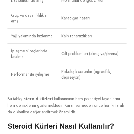
Kas kütlesinde artış
Hormonal dengesizlikler
Güç ve dayanıklılıkta
Karaciğer hasarı
artış
Yağ yakımında hızlanma
Kalp rahatsızlıkları
İyileşme süreçlerinde
Cilt problemleri (akne, yağlanma)
kısalma
Psikolojik sorunlar (agresiflik,
Performansta iyileşme
depresyon)
Bu tablo,
steroid kürleri
kullanımının hem potansiyel faydalarını
hem de risklerini göstermektedir. Karar vermeden önce her iki tarafı
da dikkatlice değerlendirmek önemlidir.
Steroid Kürleri Nasıl Kullanılır?