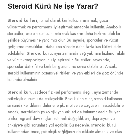
Steroid Kürü Ne İşe Yarar?
Steroid kürleri
, temel olarak kas kütlesini artırmak, gücü
yükseltmek ve performansı iyileştirmek amacıyla kullanılır. Anabolik
steroidler, protein sentezini artırarak kasların daha hızlı ve etkili bir
şekilde büyümesine yardımcı olur. Bu sayede, sporcular ve vücut
geliştirme meraklıları, daha kısa sürede daha fazla kas kütlesi elde
edebilirler.
Steroid kürü
, aynı zamanda yağ yakımını hızlandırabilir
ve vücut kompozisyonunu iyileştirebilir. Bu etkileri sayesinde,
sporcular daha fit ve kaslı bir görünüme sahip olabilirler. Ancak,
steroid kullanımının potansiyel riskleri ve yan etkileri de göz önünde
bulundurulmalıdır.
Steroid kürü
, sadece fiziksel performansı değil, aynı zamanda
psikolojik durumu da etkileyebilir. Bazı kullanıcılar, steroid kullanımı
sırasında kendilerini daha enerjik, motive ve özgüvenli hissedebilirler.
Ancak, steroidlerin psikolojik yan etkileri de bulunmaktadır. Bu yan
etkiler, agresif davranışlar, ruh hali değişiklikleri, depresyon ve
anksiyete gibi sorunlara yol açabilir. Bu nedenle,
steroid kürü
kullanmadan önce, psikolojik sağlığınızı da dikkate almanız ve olası