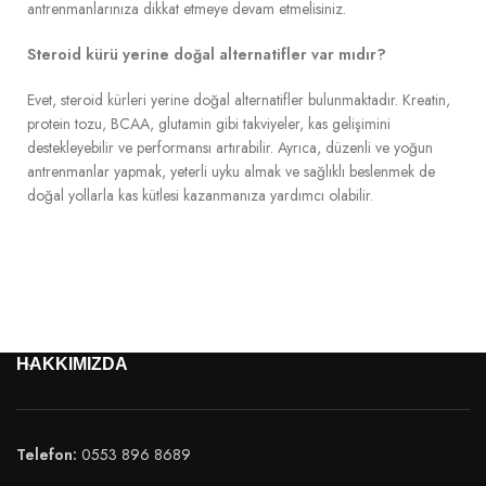
antrenmanlarınıza dikkat etmeye devam etmelisiniz.
Steroid kürü yerine doğal alternatifler var mıdır?
Evet, steroid kürleri yerine doğal alternatifler bulunmaktadır. Kreatin,
protein tozu, BCAA, glutamin gibi takviyeler, kas gelişimini
destekleyebilir ve performansı artırabilir. Ayrıca, düzenli ve yoğun
antrenmanlar yapmak, yeterli uyku almak ve sağlıklı beslenmek de
doğal yollarla kas kütlesi kazanmanıza yardımcı olabilir.
HAKKIMIZDA
Telefon:
0553 896 8689