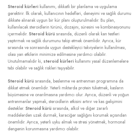
Steroid kürleri
kullanımı, dikkatli bir planlama ve uygulama
gerektirir. İlk olarak, kullanıcının hedefleri, deneyimi ve sağlık durumu
dikkate alınarak uygun bir kür planı oluşturulmalıdır. Bu plan,
kullanılacak steroidlerin türünü, dozajını, süresini ve kombinasyonunu
içermelidir.
Steroid kürü
sırasında, düzenli olarak kan testleri
yaptırmak ve sağlık durumunu takip etmek önemlidir. Ayrıca, kür
sırasında ve sonrasında uygun destekleyici takviyelerin kullanılması,
olası yan etkilerin minimize edilmesine yardımcı olabilir.
Unutulmamalıdır ki,
steroid kürleri
kullanımı yasal düzenlemelere
tabi olabilir ve sağlık riskleri taşıyabilir.
Steroid kürü
sırasında, beslenme ve antrenman programına da
dikkat etmek önemlidir. Yeterli miktarda protein tüketmek, kasların
büyümesine ve onarılmasına yardımcı olur. Ayrıca, düzenli ve yoğun
antrenmanlar yapmak, steroidlerin etkisini artırır ve kas gelişimini
destekler.
Steroid kürü
sırasında, alkol ve diğer zararlı
maddelerden uzak durmak, karaciğer sağlığını korumak açısından
önemlidir. Ayrıca, yeterli uyku almak ve stresi yönetmek, hormonal
dengenin korunmasına yardımcı olabilir.