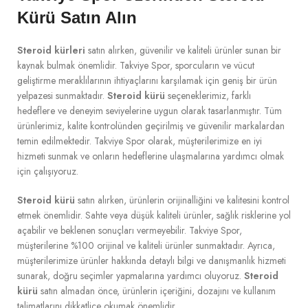
Kürü Satın Alın
Steroid kürleri
satın alırken, güvenilir ve kaliteli ürünler sunan bir
kaynak bulmak önemlidir. Takviye Spor, sporcuların ve vücut
geliştirme meraklılarının ihtiyaçlarını karşılamak için geniş bir ürün
yelpazesi sunmaktadır.
Steroid kürü
seçeneklerimiz, farklı
hedeflere ve deneyim seviyelerine uygun olarak tasarlanmıştır. Tüm
ürünlerimiz, kalite kontrolünden geçirilmiş ve güvenilir markalardan
temin edilmektedir. Takviye Spor olarak, müşterilerimize en iyi
hizmeti sunmak ve onların hedeflerine ulaşmalarına yardımcı olmak
için çalışıyoruz.
Steroid kürü
satın alırken, ürünlerin orijinalliğini ve kalitesini kontrol
etmek önemlidir. Sahte veya düşük kaliteli ürünler, sağlık risklerine yol
açabilir ve beklenen sonuçları vermeyebilir. Takviye Spor,
müşterilerine %100 orijinal ve kaliteli ürünler sunmaktadır. Ayrıca,
müşterilerimize ürünler hakkında detaylı bilgi ve danışmanlık hizmeti
sunarak, doğru seçimler yapmalarına yardımcı oluyoruz.
Steroid
kürü
satın almadan önce, ürünlerin içeriğini, dozajını ve kullanım
talimatlarını dikkatlice okumak önemlidir.