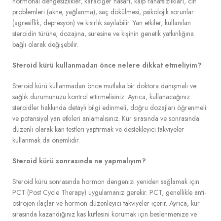
hormonal dengesizlikler, karaciğer hasarı, kalp rahatsızlıkları, cilt
problemleri (akne, yağlanma), saç dökülmesi, psikolojik sorunlar
(agresiflik, depresyon) ve kısırlık sayılabilir. Yan etkiler, kullanılan
steroidin türüne, dozajına, süresine ve kişinin genetik yatkınlığına
bağlı olarak değişebilir.
Steroid kürü kullanmadan önce nelere dikkat etmeliyim?
Steroid kürü kullanmadan önce mutlaka bir doktora danışmalı ve
sağlık durumunuzu kontrol ettirmelisiniz. Ayrıca, kullanacağınız
steroidler hakkında detaylı bilgi edinmeli, doğru dozajları öğrenmeli
ve potansiyel yan etkileri anlamalısınız. Kür sırasında ve sonrasında
düzenli olarak kan testleri yaptırmak ve destekleyici takviyeler
kullanmak da önemlidir.
Steroid kürü sonrasında ne yapmalıyım?
Steroid kürü sonrasında hormon dengenizi yeniden sağlamak için
PCT (Post Cycle Therapy) uygulamanız gerekir. PCT, genellikle anti-
östrojen ilaçlar ve hormon düzenleyici takviyeler içerir. Ayrıca, kür
sırasında kazandığınız kas kütlesini korumak için beslenmenize ve