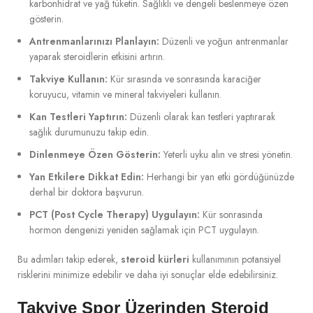
karbonhidrat ve yağ tüketin. Sağlıklı ve dengeli beslenmeye özen
gösterin.
Antrenmanlarınızı Planlayın:
Düzenli ve yoğun antrenmanlar
yaparak steroidlerin etkisini artırın.
Takviye Kullanın:
Kür sırasında ve sonrasında karaciğer
koruyucu, vitamin ve mineral takviyeleri kullanın.
Kan Testleri Yaptırın:
Düzenli olarak kan testleri yaptırarak
sağlık durumunuzu takip edin.
Dinlenmeye Özen Gösterin:
Yeterli uyku alın ve stresi yönetin.
Yan Etkilere Dikkat Edin:
Herhangi bir yan etki gördüğünüzde
derhal bir doktora başvurun.
PCT (Post Cycle Therapy) Uygulayın:
Kür sonrasında
hormon dengenizi yeniden sağlamak için PCT uygulayın.
Bu adımları takip ederek,
steroid kürleri
kullanımının potansiyel
risklerini minimize edebilir ve daha iyi sonuçlar elde edebilirsiniz.
Takviye Spor Üzerinden Steroid