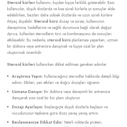
Steroid kürleri
kullanımı, kişiden kişiye farklılık gösterebilir. Bazı
kullanıcılar, düşük dozlarda ve kısa süreli kürlerle iyi sonuçlar elde
edebilirken, bazıları daha yüksek dozlarda ve uzun süreli kürlere
ihtiyaç duyabilir.
Steroid kürü
dozajı ve süresi, kullanıcının
deneyimine, hedeflerine ve sağlık durumuna bağlı olarak değişir.
Ayrıca, kullanılan steroidlerin türü ve kombinasyonu da sonuçları
etkileyebilir. Bu nedenle,
steroid kürü
planlaması yaparken, uzman
bir doktora veya antrenöre danışmak ve kişiye özel bir plan
oluşturmak önemlidir.
Steroid kürleri
kullanırken dikkat edilmesi gereken adımlar:
Araştırma Yapın:
Kullanacağınız steroidler hakkında detaylı bilgi
edinin. Etkileri, yan etkileri ve doğru dozajları öğrenin.
Uzmana Danışın:
Bir doktora veya deneyimli bir antrenöre
danışarak size özel bir kür planı oluşturun.
Dozajı Ayarlayın:
Başlangıçta düşük dozlarla başlayın ve
vücudunuzun tepkisine göre dozu yavaş yavaş artırın.
Beslenmenize Dikkat Edin:
Yeterli miktarda protein,