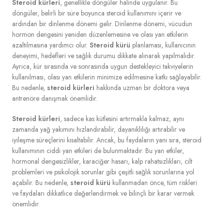
Steroid kürleri
, genellikle döngüler halinde uygulanır. Bu
döngüler, belirli bir süre boyunca steroid kullanımını içerir ve
ardından bir dinlenme dönemi gelir. Dinlenme dönemi, vücudun
hormon dengesini yeniden düzenlemesine ve olası yan etkilerin
azaltılmasına yardımcı olur.
Steroid kürü
planlaması, kullanıcının
deneyimi, hedefleri ve sağlık durumu dikkate alınarak yapılmalıdır.
Ayrıca, kür sırasında ve sonrasında uygun destekleyici takviyelerin
kullanılması, olası yan etkilerin minimize edilmesine katkı sağlayabilir.
Bu nedenle,
steroid kürleri
hakkında uzman bir doktora veya
antrenöre danışmak önemlidir.
Steroid kürleri
, sadece kas kütlesini artırmakla kalmaz, aynı
zamanda yağ yakımını hızlandırabilir, dayanıklılığı artırabilir ve
iyileşme süreçlerini kısaltabilir. Ancak, bu faydaların yanı sıra, steroid
kullanımının ciddi yan etkileri de bulunmaktadır. Bu yan etkiler,
hormonal dengesizlikler, karaciğer hasarı, kalp rahatsızlıkları, cilt
problemleri ve psikolojik sorunlar gibi çeşitli sağlık sorunlarına yol
açabilir. Bu nedenle,
steroid kürü
kullanmadan önce, tüm riskleri
ve faydaları dikkatlice değerlendirmek ve bilinçli bir karar vermek
önemlidir.