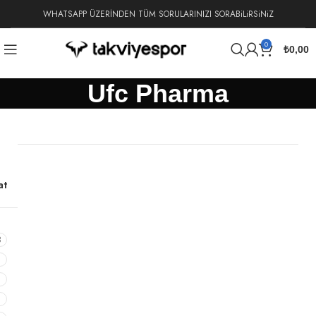
WHATSAPP ÜZERİNDEN TÜM SORULARINIZI SORABiLiRSiNiZ
0
₺
0,00
Ufc Pharma
at
8