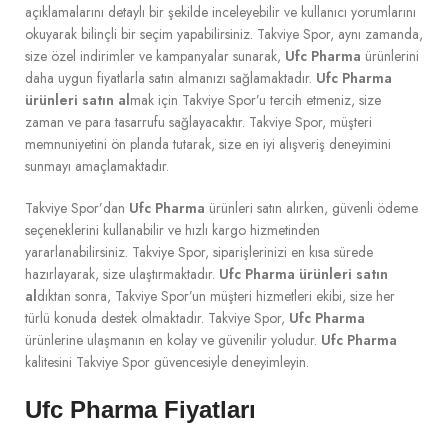
açıklamalarını detaylı bir şekilde inceleyebilir ve kullanıcı yorumlarını
okuyarak bilinçli bir seçim yapabilirsiniz. Takviye Spor, aynı zamanda,
size özel indirimler ve kampanyalar sunarak,
Ufc Pharma
ürünlerini
daha uygun fiyatlarla satın almanızı sağlamaktadır.
Ufc Pharma
ürünleri satın al
mak için Takviye Spor’u tercih etmeniz, size
zaman ve para tasarrufu sağlayacaktır. Takviye Spor, müşteri
memnuniyetini ön planda tutarak, size en iyi alışveriş deneyimini
sunmayı amaçlamaktadır.
Takviye Spor’dan
Ufc Pharma
ürünleri satın alırken, güvenli ödeme
seçeneklerini kullanabilir ve hızlı kargo hizmetinden
yararlanabilirsiniz. Takviye Spor, siparişlerinizi en kısa sürede
hazırlayarak, size ulaştırmaktadır.
Ufc Pharma ürünleri satın
al
dıktan sonra, Takviye Spor’un müşteri hizmetleri ekibi, size her
türlü konuda destek olmaktadır. Takviye Spor,
Ufc Pharma
ürünlerine ulaşmanın en kolay ve güvenilir yoludur.
Ufc Pharma
kalitesini Takviye Spor güvencesiyle deneyimleyin.
Ufc Pharma Fiyatları