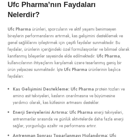
Ufc Pharma’nın Faydaları
Nelerdir?
Ufc Pharma
ürünleri, sporcuların ve aktif yaşamı benimseyen
bireylerin performanslarını artırmak, kas gelişimini desteklemek ve
genel sağlıklarını iyileştirmek için çeşitli faydalar sunmaktadır. Bu
faydalar, ürünlerin içeriğindeki özel formülasyonlar ve bilimsel olarak
kanıtlanmış bileşenler sayesinde elde edilmektedir.
Ufc Pharma
,
kullanıcılarının ihtiyaçlarını karşılamak üzere tasarlanmış geniş bir
ürün yelpazesi sunmaktadır. İşte
Ufc Pharma
ürünlerinin başlıca
faydaları:
Kas Gelişimini Destekleme:
Ufc Pharma
protein tozları ve
amino asit takviyeleri, kasların onarılmasına ve büyümesine
yardımcı olarak, kas kütlesinin artmasını destekler.
Enerji Seviyelerini Artırma:
Ufc Pharma
enerji takviyeleri,
antrenmanlar sırasında ve günlük aktivitelerde daha fazla enerji
sağlar, yorgunluğu azaltır ve performansı artırır.
Antrenman Sonrası Toparlanmayı Hızlandırma:
Ufc