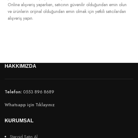
Online alışveriş yaparken, satıcının güvenilir olduğundan emin olun
ve ürünlerin orijinal olduğundan emin olmak için yetkili satıcılardan
alışveriş yapın.
HAKKIMIZDA
Telefon:
0553 896 8689
Whatsapp için Tıklayınız
KURUMSAL
Steroid Satın Al