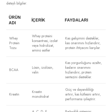
detaylı bilgiler:
ÜRÜN
İÇERIK
FAYDALARI
ADI
Whey proteini
Whey
Kas gelişimini destekler,
konsantresi, izolat
Protein
kas onarımını hızlandırır,
veya hidrolizat,
Tozu
protein ihtiyacını karşılar.
amino asitler
Kas yorgunluğunu azaltır,
Lösin, izolösin,
kasların onarımını
BCAA
valin
hızlandırır, protein
sentezini destekler.
Güç ve dayanıklılığı
Kreatin
Kreatin
artırır, kas kütlesini artırır,
monohidrat
performansı iyileştirir.
A, C, D, E
Bağışıklık sistemini