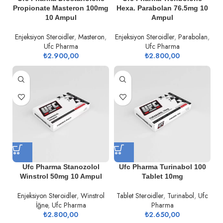
Propionate Masteron 100mg
Hexa. Parabolan 76.5mg 10
10 Ampul
Ampul
Enjeksiyon Steroidler
,
Masteron
,
Enjeksiyon Steroidler
,
Parabolan
,
Ufc Pharma
Ufc Pharma
₺
2.900,00
₺
2.800,00
Ufc Pharma Stanozolol
Ufc Pharma Turinabol 100
Winstrol 50mg 10 Ampul
Tablet 10mg
Enjeksiyon Steroidler
,
Winstrol
Tablet Steroidler
,
Turinabol
,
Ufc
İğne
,
Ufc Pharma
Pharma
₺
2.800,00
₺
2.650,00