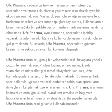
Ufc Pharma
, sadece bir takviye markası olmanın ötesinde,
sporcuların ve fitness tutkunlarının yaşam tarzlarını destekleyen bir
ekosistem sunmaktadır. Marka, düzenli olarak eğitim materyalleri,
beslenme önerileri ve antrenman ipuçları paylaşarak, kullanıcılarının
bilinçli ve sağlıklı bir şekilde performanslarını artırmalarına yardımcı
olmaktadır.
Ufc Pharma
, aynı zamanda, sporcularla işbirliği
yaparak, ürünlerinin etkinliğini ve kullanıcı deneyimini sürekli olarak
geliştirmektedir. Bu sayede,
Ufc Pharma
, sporcuların güvenini
kazanmış ve sektörde saygın bir konuma ulaşmıştır.
Ufc Pharma
ürünleri, geniş bir yelpazede farklı ihtiyaçlara yönelik
çözümler sunmaktadır. Protein tozları, amino asitler, kreatin,
vitaminler ve mineraller gibi temel takviyelerin yanı sıra, özel
formülasyonlara sahip ürünler de bulunmaktadır. Bu ürünler, farklı
spor dallarıyla uğraşan ve farklı hedeflere sahip olan sporcuların
ihtiyaçlarını karşılamak üzere tasarlanmıştır.
Ufc Pharma
, ürünlerinin
kalitesini ve etkinliğini sürekli olarak test etmekte ve bağımsız
laboratuvarlar tarafından onaylatmaktadır. Bu sayede, kullanıcılar,
Ufc Pharma
ürünlerini güvenle kullanabilmektedir.