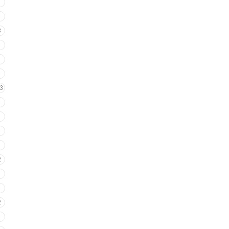
8
3
2
2
1