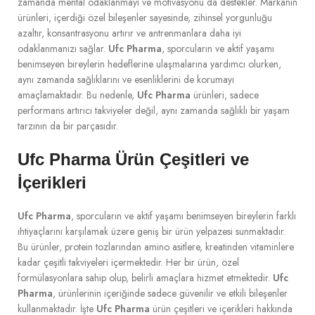
zamanda mental odaklanmayı ve motivasyonu da destekler. Markanın
ürünleri, içerdiği özel bileşenler sayesinde, zihinsel yorgunluğu
azaltır, konsantrasyonu artırır ve antrenmanlara daha iyi
odaklanmanızı sağlar.
Ufc Pharma
, sporcuların ve aktif yaşamı
benimseyen bireylerin hedeflerine ulaşmalarına yardımcı olurken,
aynı zamanda sağlıklarını ve esenliklerini de korumayı
amaçlamaktadır. Bu nedenle,
Ufc Pharma
ürünleri, sadece
performans artırıcı takviyeler değil, aynı zamanda sağlıklı bir yaşam
tarzının da bir parçasıdır.
Ufc Pharma Ürün Çeşitleri ve
İçerikleri
Ufc Pharma
, sporcuların ve aktif yaşamı benimseyen bireylerin farklı
ihtiyaçlarını karşılamak üzere geniş bir ürün yelpazesi sunmaktadır.
Bu ürünler, protein tozlarından amino asitlere, kreatinden vitaminlere
kadar çeşitli takviyeleri içermektedir. Her bir ürün, özel
formülasyonlara sahip olup, belirli amaçlara hizmet etmektedir.
Ufc
Pharma
, ürünlerinin içeriğinde sadece güvenilir ve etkili bileşenler
kullanmaktadır. İşte
Ufc Pharma
ürün çeşitleri ve içerikleri hakkında