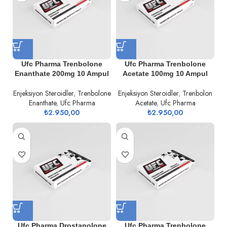
Ufc Pharma Trenbolone
Ufc Pharma Trenbolone
Enanthate 200mg 10 Ampul
Acetate 100mg 10 Ampul
Enjeksiyon Steroidler
,
Trenbolone
Enjeksiyon Steroidler
,
Trenbolon
Enanthate
,
Ufc Pharma
Acetate
,
Ufc Pharma
₺
2.950,00
₺
2.950,00
Ufc Pharma Drostanolone
Ufc Pharma Trenbolone