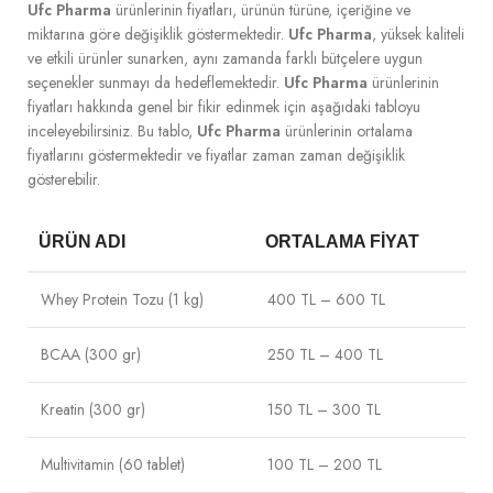
Ufc Pharma
ürünlerinin fiyatları, ürünün türüne, içeriğine ve
miktarına göre değişiklik göstermektedir.
Ufc Pharma
, yüksek kaliteli
ve etkili ürünler sunarken, aynı zamanda farklı bütçelere uygun
seçenekler sunmayı da hedeflemektedir.
Ufc Pharma
ürünlerinin
fiyatları hakkında genel bir fikir edinmek için aşağıdaki tabloyu
inceleyebilirsiniz. Bu tablo,
Ufc Pharma
ürünlerinin ortalama
fiyatlarını göstermektedir ve fiyatlar zaman zaman değişiklik
gösterebilir.
ÜRÜN ADI
ORTALAMA FIYAT
Whey Protein Tozu (1 kg)
400 TL – 600 TL
BCAA (300 gr)
250 TL – 400 TL
Kreatin (300 gr)
150 TL – 300 TL
Multivitamin (60 tablet)
100 TL – 200 TL