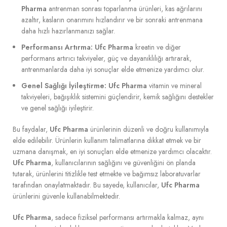
Pharma
antrenman sonrası toparlanma ürünleri, kas ağrılarını
azaltır, kasların onarımını hızlandırır ve bir sonraki antrenmana
daha hızlı hazırlanmanızı sağlar.
Performansı Artırma:
Ufc Pharma
kreatin ve diğer
performans artırıcı takviyeler, güç ve dayanıklılığı artırarak,
antrenmanlarda daha iyi sonuçlar elde etmenize yardımcı olur.
Genel Sağlığı İyileştirme:
Ufc Pharma
vitamin ve mineral
takviyeleri, bağışıklık sistemini güçlendirir, kemik sağlığını destekler
ve genel sağlığı iyileştirir.
Bu faydalar,
Ufc Pharma
ürünlerinin düzenli ve doğru kullanımıyla
elde edilebilir. Ürünlerin kullanım talimatlarına dikkat etmek ve bir
uzmana danışmak, en iyi sonuçları elde etmenize yardımcı olacaktır.
Ufc Pharma
, kullanıcılarının sağlığını ve güvenliğini ön planda
tutarak, ürünlerini titizlikle test etmekte ve bağımsız laboratuvarlar
tarafından onaylatmaktadır. Bu sayede, kullanıcılar,
Ufc Pharma
ürünlerini güvenle kullanabilmektedir.
Ufc Pharma
, sadece fiziksel performansı artırmakla kalmaz, aynı