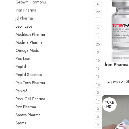
Growth Hormonu
4
İron Pharma
22
Jd Pharma
11
Leon Labs
6
Meditech Pharma
18
Medivia Pharma
25
Omega Meds
0
Pec Labs
15
DEVAMINI OK
İron Pharma
Peptid
13
Peptid Sciences
13
Enjeksiyon St
Pro-Tech Pharma
16
Pro-V3
0
Root Cell Pharma
14
TÜKE
Rox Pharma
NDI
0
Santos Pharma
0
Sarms
9