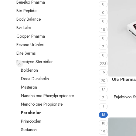
Benelux Pharma
0
Bio Peptide
0
Body Balance
0
Bvs Labs
18
Cooper Pharma
0
Eczane Ürünleri
7
Elite Sarms
0
Enjeksiyon Steroidler
223
Boldenon
19
Deca Durabolin
SEPETE EKLE
Ufc Pharma
20
Masteron
17
Nandrolone Phenylpropionate
Enjeksiyon S
7
Nandrolone Propionate
1
Parabolan
15
Primobolan
10
Sustanon
19