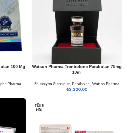
DEVAMINI OKU
bolan 100 Mg
Watson Pharma Trenbolone Parabolan 75mg
10ml
phc Pharma
Enjeksiyon Steroidler
,
Parabolan
,
Watson Pharma
₺
2.300,00
TÜKE
NDI