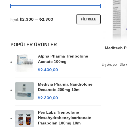
Fiyat:
₺2.300
—
₺2.800
FILTRELE
POPÜLER ÜRÜNLER
DEVAMINI OK
Meditech P
Alpha Pharma Trenbolone
Acetate 100mg
Enjeksiyon Ster
₺
2.400,00
Medivia Pharma Nandrolone
Decanote 200mg 10ml
₺
2.300,00
Pec Labs Trenbolone
Hexahydrobenzylcarbonate
Parabolan 100mg 10ml