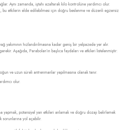
ağlar. Aynı zamanda, iştahı azaltarak kilo kontrolüne yardımcı olur.
ak, bu etkilerin elde edilebilmesi için doğru beslenme ve düzenli egzersiz
n yağ yakımının hızlandırılmasına kadar geniş bir yelpazede yer alır.
kir. Aşağıda, Parabolan’ın başlıca faydaları ve etkileri listelenmiştir:
yoğun ve uzun süreli antrenmanlar yapılmasına olanak tanır.
ardımcı olur.
ma yapmak, potansiyel yan etkileri anlamak ve doğru dozajı belirlemek
k sorunlarına yol açabilir.