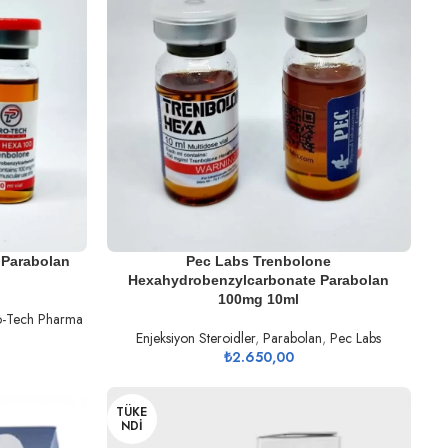
SEPETE EKLE
 Parabolan
Pec Labs Trenbolone
Hexahydrobenzylcarbonate Parabolan
100mg 10ml
o-Tech Pharma
Enjeksiyon Steroidler
,
Parabolan
,
Pec Labs
₺
2.650,00
TÜKE
NDI