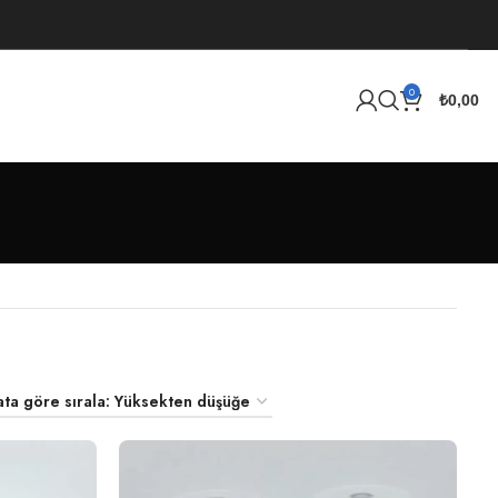
0
₺
0,00