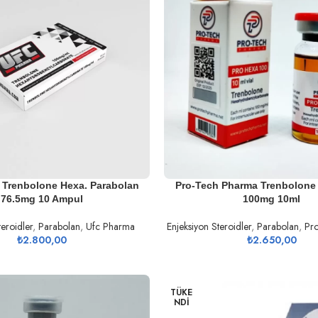
SEPETE EKLE
 Trenbolone Hexa. Parabolan
Pro-Tech Pharma Trenbolone
76.5mg 10 Ampul
100mg 10ml
teroidler
,
Parabolan
,
Ufc Pharma
Enjeksiyon Steroidler
,
Parabolan
,
Pr
₺
2.800,00
₺
2.650,00
TÜKE
NDI