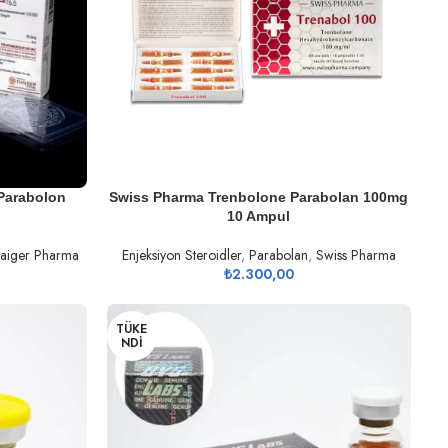
DEVAMINI OKU
Parabolon
Swiss Pharma Trenbolone Parabolan 100mg
10 Ampul
aiger Pharma
Enjeksiyon Steroidler
,
Parabolan
,
Swiss Pharma
₺
2.300,00
TÜKE
NDI