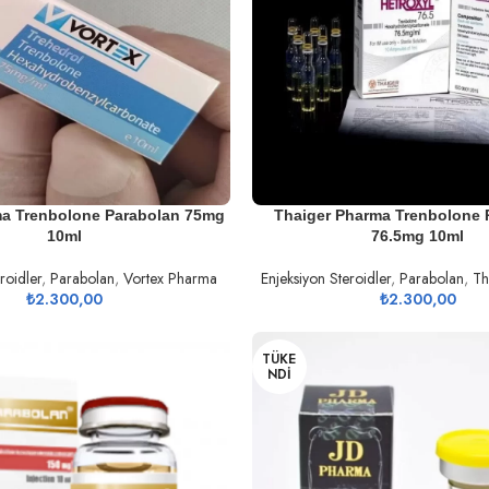
U
DEVAMINI OKU
ma Trenbolone Parabolan 75mg
Thaiger Pharma Trenbolone 
10ml
76.5mg 10ml
roidler
,
Parabolan
,
Vortex Pharma
Enjeksiyon Steroidler
,
Parabolan
,
Th
₺
2.300,00
₺
2.300,00
TÜKE
NDI