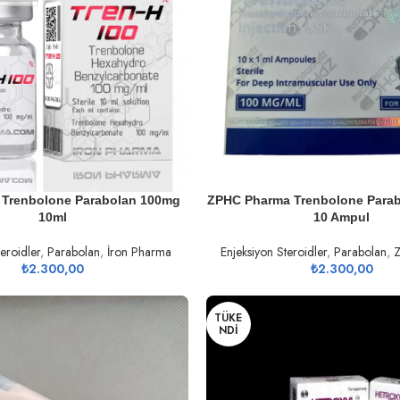
U
DEVAMINI OKU
 Trenbolone Parabolan 100mg
ZPHC Pharma Trenbolone Para
10ml
10 Ampul
eroidler
,
Parabolan
,
İron Pharma
Enjeksiyon Steroidler
,
Parabolan
,
Z
₺
2.300,00
₺
2.300,00
TÜKE
NDI