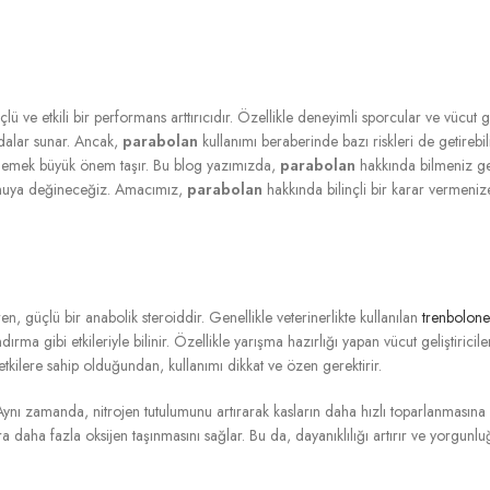
 ve etkili bir performans arttırıcıdır. Özellikle deneyimli sporcular ve vücut ge
dalar sunar. Ancak,
parabolan
kullanımı beraberinde bazı riskleri de getirebi
irlemek büyük önem taşır. Bu blog yazımızda,
parabolan
hakkında bilmeniz ger
 konuya değineceğiz. Amacımız,
parabolan
hakkında bilinçli bir karar vermeniz
güçlü bir anabolik steroiddir. Genellikle veterinerlikte kullanılan
trenbolone
dırma gibi etkileriyle bilinir. Özellikle yarışma hazırlığı yapan vücut geliştiri
etkilere sahip olduğundan, kullanımı dikkat ve özen gerektirir.
er. Aynı zamanda, nitrojen tutulumunu artırarak kasların daha hızlı toparlanmas
ra daha fazla oksijen taşınmasını sağlar. Bu da, dayanıklılığı artırır ve yorgunlu