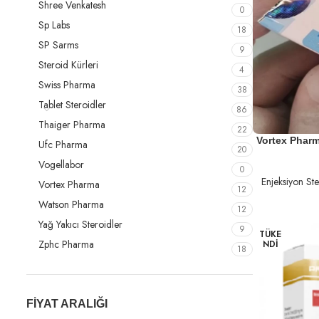
Shree Venkatesh
0
Sp Labs
18
SP Sarms
9
Steroid Kürleri
4
Swiss Pharma
38
Tablet Steroidler
86
Thaiger Pharma
22
DEVAMINI OK
Vortex Phar
Ufc Pharma
20
Vogellabor
0
Enjeksiyon Ste
Vortex Pharma
12
Watson Pharma
12
Yağ Yakıcı Steroidler
9
TÜKE
Zphc Pharma
NDI
18
FIYAT ARALIĞI