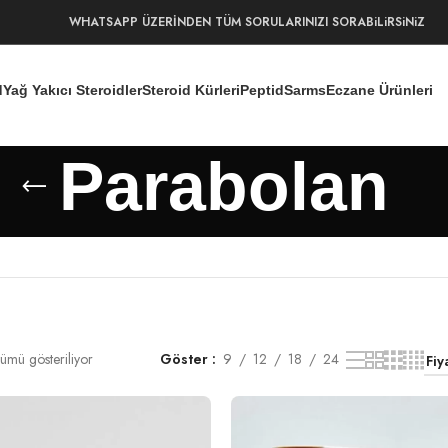
WHATSAPP ÜZERİNDEN TÜM SORULARINIZI SORABiLiRSiNiZ
d
Yağ Yakıcı Steroidler
Steroid Kürleri
Peptid
Sarms
Eczane Ürünleri
Parabolan
ümü gösteriliyor
Göster
9
12
18
24