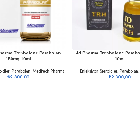
U
DEVAMINI OKU
harma Trenbolone Parabolan
Jd Pharma Trenbolone Parabo
150mg 10ml
10ml
oidler
,
Parabolan
,
Meditech Pharma
Enjeksiyon Steroidler
,
Parabolan
₺
2.300,00
₺
2.300,00