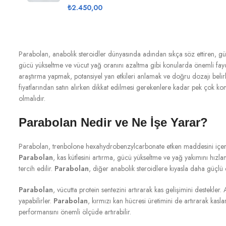
₺
2.450,00
Parabolan, anabolik steroidler dünyasında adından sıkça söz ettiren, güçlü
gücü yükseltme ve vücut yağ oranını azaltma gibi konularda önemli fay
araştırma yapmak, potansiyel yan etkileri anlamak ve doğru dozajı bel
fiyatlarından satın alırken dikkat edilmesi gerekenlere kadar pek çok
olmalıdır.
Parabolan Nedir ve Ne İşe Yarar?
Parabolan, trenbolone hexahydrobenzylcarbonate etken maddesini içeren, 
Parabolan
, kas kütlesini artırma, gücü yükseltme ve yağ yakımını hızlan
tercih edilir.
Parabolan
, diğer anabolik steroidlere kıyasla daha güçlü 
Parabolan
, vücutta protein sentezini artırarak kas gelişimini destekl
yapabilirler.
Parabolan
, kırmızı kan hücresi üretimini de artırarak kasla
performansını önemli ölçüde artırabilir.