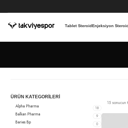
Tablet Steroid
Enjeksiyon Steroi
ÜRÜN KATEGORILERI
15 sonucun t
Alpha Pharma
18
Balkan Pharma
9
Baries Bp
0