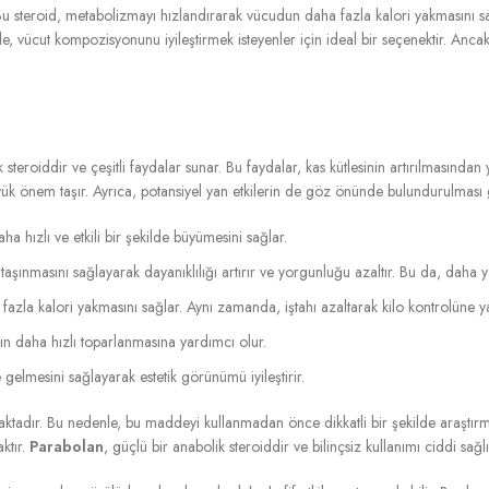
. Bu steroid, metabolizmayı hızlandırarak vücudun daha fazla kalori yakmasını s
inde, vücut kompozisyonunu iyileştirmek isteyenler için ideal bir seçenektir. Anc
 steroiddir ve çeşitli faydalar sunar. Bu faydalar, kas kütlesinin artırılmasında
k önem taşır. Ayrıca, potansiyel yan etkilerin de göz önünde bulundurulması gere
ha hızlı ve etkili bir şekilde büyümesini sağlar.
aşınmasını sağlayarak dayanıklılığı artırır ve yorgunluğu azaltır. Bu da, daha 
zla kalori yakmasını sağlar. Aynı zamanda, iştahı azaltarak kilo kontrolüne y
ın daha hızlı toparlanmasına yardımcı olur.
elmesini sağlayarak estetik görünümü iyileştirir.
maktadır. Bu nedenle, bu maddeyi kullanmadan önce dikkatli bir şekilde araştır
ktır.
Parabolan
, güçlü bir anabolik steroiddir ve bilinçsiz kullanımı ciddi sağlı