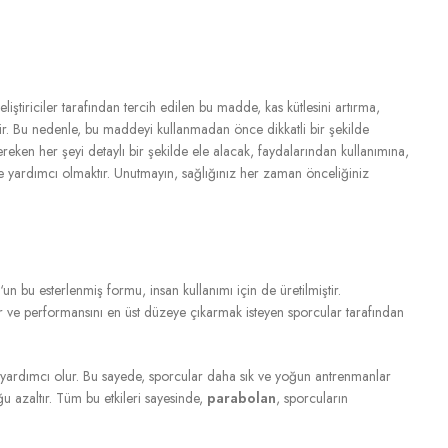
liştiriciler tarafından tercih edilen bu madde, kas kütlesini artırma,
lir. Bu nedenle, bu maddeyi kullanmadan önce dikkatli bir şekilde
eken her şeyi detaylı bir şekilde ele alacak, faydalarından kullanımına,
e yardımcı olmaktır. Unutmayın, sağlığınız her zaman önceliğiniz
‘un bu esterlenmiş formu, insan kullanımı için de üretilmiştir.
ciler ve performansını en üst düzeye çıkarmak isteyen sporcular tarafından
ına yardımcı olur. Bu sayede, sporcular daha sık ve yoğun antrenmanlar
ğu azaltır. Tüm bu etkileri sayesinde,
parabolan
, sporcuların