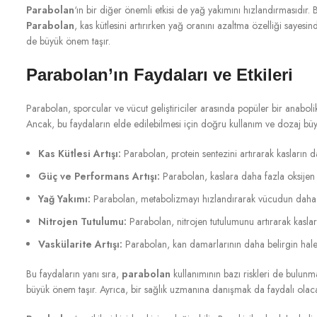
Parabolan
‘ın bir diğer önemli etkisi de yağ yakımını hızlandırmasıdır
Parabolan
, kas kütlesini artırırken yağ oranını azaltma özelliği sayes
de büyük önem taşır.
Parabolan’ın Faydaları ve Etkileri
Parabolan, sporcular ve vücut geliştiriciler arasında popüler bir anabolik
Ancak, bu faydaların elde edilebilmesi için doğru kullanım ve dozaj büyü
Kas Kütlesi Artışı:
Parabolan, protein sentezini artırarak kasların da
Güç ve Performans Artışı:
Parabolan, kaslara daha fazla oksijen t
Yağ Yakımı:
Parabolan, metabolizmayı hızlandırarak vücudun daha fa
Nitrojen Tutulumu:
Parabolan, nitrojen tutulumunu artırarak kaslar
Vaskülarite Artışı:
Parabolan, kan damarlarının daha belirgin hale g
Bu faydaların yanı sıra,
parabolan
kullanımının bazı riskleri de bulun
büyük önem taşır. Ayrıca, bir sağlık uzmanına danışmak da faydalı olaca