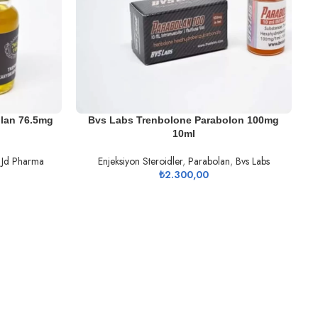
DEVAMINI OKU
lan 76.5mg
Bvs Labs Trenbolone Parabolon 100mg
10ml
,
Jd Pharma
Enjeksiyon Steroidler
,
Parabolan
,
Bvs Labs
₺
2.300,00