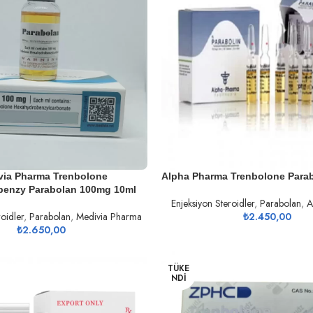
DEVAMINI OKU
via Pharma Trenbolone
Alpha Pharma Trenbolone Para
benzy Parabolan 100mg 10ml
Enjeksiyon Steroidler
,
Parabolan
,
A
oidler
,
Parabolan
,
Medivia Pharma
₺
2.450,00
₺
2.650,00
TÜKE
NDI