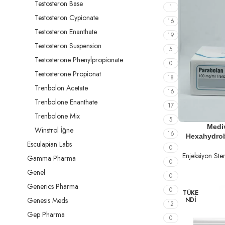
Testosteron Base
1
Testosteron Cypionate
16
Testosteron Enanthate
19
Testosteron Suspension
5
Testosterone Phenylpropionate
0
Testosterone Propionat
18
Trenbolon Acetate
16
Trenbolone Enanthate
17
Trenbolone Mix
5
SEPETE EKLE
Medi
Winstrol İğne
16
Hexahydro
Esculapian Labs
0
Enjeksiyon Ster
Gamma Pharma
0
Genel
0
Generics Pharma
0
TÜKE
Genesis Meds
NDI
12
Gep Pharma
0