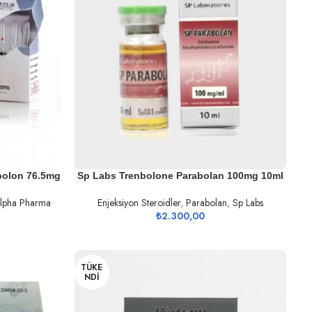
DEVAMINI OKU
bolon 76.5mg
Sp Labs Trenbolone Parabolan 100mg 10ml
lpha Pharma
Enjeksiyon Steroidler
,
Parabolan
,
Sp Labs
₺
2.300,00
TÜKE
NDI