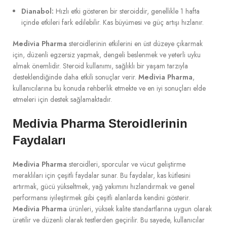
Dianabol:
Hızlı etki gösteren bir steroiddir, genellikle 1 hafta
içinde etkileri fark edilebilir. Kas büyümesi ve güç artışı hızlanır.
Medivia Pharma
steroidlerinin etkilerini en üst düzeye çıkarmak
için, düzenli egzersiz yapmak, dengeli beslenmek ve yeterli uyku
almak önemlidir. Steroid kullanımı, sağlıklı bir yaşam tarzıyla
desteklendiğinde daha etkili sonuçlar verir.
Medivia Pharma
,
kullanıcılarına bu konuda rehberlik etmekte ve en iyi sonuçları elde
etmeleri için destek sağlamaktadır.
Medivia Pharma Steroidlerinin
Faydaları
Medivia Pharma
steroidleri, sporcular ve vücut geliştirme
meraklıları için çeşitli faydalar sunar. Bu faydalar, kas kütlesini
artırmak, gücü yükseltmek, yağ yakımını hızlandırmak ve genel
performansı iyileştirmek gibi çeşitli alanlarda kendini gösterir.
Medivia Pharma
ürünleri, yüksek kalite standartlarına uygun olarak
üretilir ve düzenli olarak testlerden geçirilir. Bu sayede, kullanıcılar