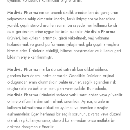
uyulması konusunda kullanıcılar bilgilendirilir.
Medivia Pharma
‘nın en önemli özelliklerinden biri de geniş ürün
yelpazesine sahip olmasıdır. Marka, farklı ihtiyaçlara ve hedeflere
yönelik çeşitli steroid ürünleri sunar. Bu sayede, her kullanıcı kendi
özel gereksinimlerine uygun bir ürün bulabilir.
Medivia Pharma
ürünleri, kas kütlesini artırmak, gücü yükseltmek, yağ yakımını
hızlandırmak ve genel performansı iyileştirmek gibi çeşitli amaçlara
hizmet eder. Ürünlerin etkinliği, bilimsel araştırmalar ve kullanıcı geri
bildirimleriyle kanıtlanmıştır.
Medivia Pharma
marka steroid satın alırken dikkat edilmesi
gereken bazı önemli noktalar vardır. Öncelikle, ürünlerin orijinal
olduğundan emin olunmalıdır. Sahte ürünler, sağlık açısından risk
oluşturabilir ve beklenen sonuçları vermeyebilir. Bu nedenle,
Medivia Pharma
ürünlerini sadece yetkili satıcılardan veya güvenilir
online platformlardan satın almak önemlidir. Ayrıca, ürünlerin
kullanım talimatlarına dikkatlice uyulmalı ve önerilen dozajlar
aşılmamalıdır. Eğer herhangi bir sağlık sorununuz varsa veya düzenli
olarak ilaç kullanıyorsanız, steroid kullanmadan önce mutlaka bir
doktora danışmanız önerilir.