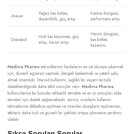
Yağsız kas kütlesi,
Kesme döngüsü,
Anavar
dayanıklılık, güç artışı
performans artışı
Hacim döngüsü,
Hızlı kas büyümesi, güç
Dianabol
kas kütlesi
artışı, hacim artışı
kazanımı
Medivia Pharma
steroidlerinin faydalarını en üst düzeye çıkarmak
için, düzenli egzersiz yapmak, dengeli beslenmek ve yeterli uyku
almak önemlidir. Steroid kullanımı, sağlıklı bir yaşam tarzıyla
desteklendiğinde daha etkili sonuçlar verir.
Medivia Pharma
,
kullanıcılarına bu konuda rehberlik etmekte ve en iyi sonuçları elde
etmeleri için destek sağlamaktadır. Ayrıca, ürünlerin kullanım
talimatlarına dikkatlice uyulması ve önerilen dozajların aşılmaması,
etkilerin daha hızlı ve güvenli bir şekilde ortaya çıkmasına yardımcı
olabilir.
Sıkça Sorulan Sorular