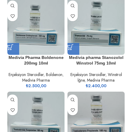
Medivia Pharma Boldenone
Medivia pharma Stanozolol
200mg 10ml
Winstrol 75mg 10ml
Enjeksiyon Steroidler
,
Boldenon
,
Enjeksiyon Steroidler
,
Winstrol
Medivia Pharma
İğne
,
Medivia Pharma
₺
2.500,00
₺
2.400,00