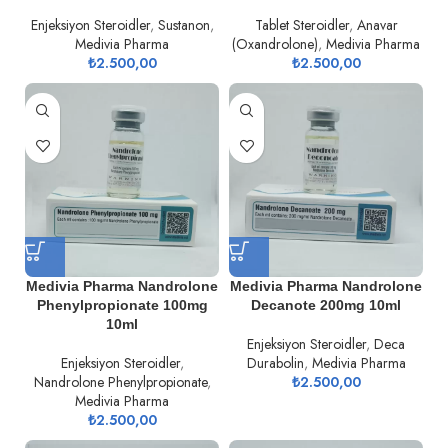
Enjeksiyon Steroidler
,
Sustanon
,
Tablet Steroidler
,
Anavar
Medivia Pharma
(Oxandrolone)
,
Medivia Pharma
₺
2.500,00
₺
2.500,00
Medivia Pharma Nandrolone
Medivia Pharma Nandrolone
Phenylpropionate 100mg
Decanote 200mg 10ml
10ml
Enjeksiyon Steroidler
,
Deca
Enjeksiyon Steroidler
,
Durabolin
,
Medivia Pharma
Nandrolone Phenylpropionate
,
₺
2.500,00
Medivia Pharma
₺
2.500,00