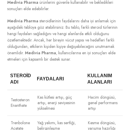
Medivia Pharma
ürünlerini güvenle kullanabilir ve bekledikleri
sonuçları elde edebilirler.
Medivia Pharma
steroidlerinin faydalarını daha iyi anlamak için
aşağıdaki tabloya göz atabilirsiniz. Bu tablo, farklı steroid türlerinin
hangi faydaları sağladığını ve hangi alanlarda etkili olduğunu
özetlemektedir. Ancak, her bireyin vücut yapısı ve hedefleri farklı
olduğundan, etkilerin kişiden kişiye değişebileceğini unutmamak
önemlidir.
Medivia Pharma
, kullanıcılarına en iyi sonuçları elde
etmeleri için kapsamlı bir destek sunar.
STEROID
KULLANIM
FAYDALARI
ADI
ALANLARI
Kas kütlesi artışı, güç
Hacim döngüsü,
Testosteron
artışı, enerji seviyesinin
genel performans
Enanthate
yükselmesi
artışı
Trenbolone
Yağ yakımı, kas sertliği,
Kesme döngüsü,
Acetate
belirginleşme
yarışma hazırlığı