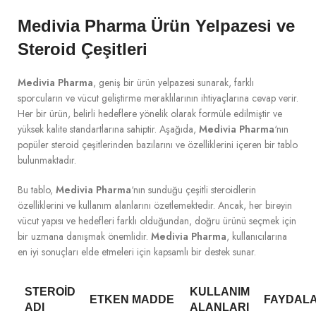
Medivia Pharma Ürün Yelpazesi ve
Steroid Çeşitleri
Medivia Pharma
, geniş bir ürün yelpazesi sunarak, farklı
sporcuların ve vücut geliştirme meraklılarının ihtiyaçlarına cevap verir.
Her bir ürün, belirli hedeflere yönelik olarak formüle edilmiştir ve
yüksek kalite standartlarına sahiptir. Aşağıda,
Medivia Pharma
‘nın
popüler steroid çeşitlerinden bazılarını ve özelliklerini içeren bir tablo
bulunmaktadır.
Bu tablo,
Medivia Pharma
‘nın sunduğu çeşitli steroidlerin
özelliklerini ve kullanım alanlarını özetlemektedir. Ancak, her bireyin
vücut yapısı ve hedefleri farklı olduğundan, doğru ürünü seçmek için
bir uzmana danışmak önemlidir.
Medivia Pharma
, kullanıcılarına
en iyi sonuçları elde etmeleri için kapsamlı bir destek sunar.
STEROID
KULLANIM
ETKEN MADDE
FAYDALA
ADI
ALANLARI