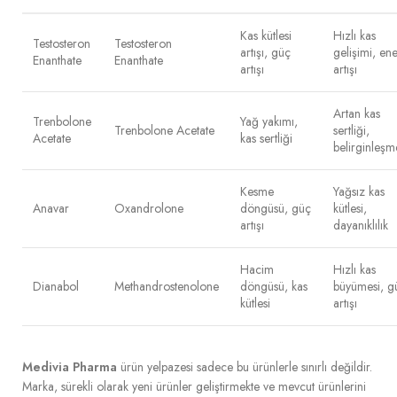
Kas kütlesi
Hızlı kas
Testosteron
Testosteron
artışı, güç
gelişimi, ene
Enanthate
Enanthate
artışı
artışı
Artan kas
Trenbolone
Yağ yakımı,
Trenbolone Acetate
sertliği,
Acetate
kas sertliği
belirginleşm
Kesme
Yağsız kas
Anavar
Oxandrolone
döngüsü, güç
kütlesi,
artışı
dayanıklılık
Hacim
Hızlı kas
Dianabol
Methandrostenolone
döngüsü, kas
büyümesi, g
kütlesi
artışı
Medivia Pharma
ürün yelpazesi sadece bu ürünlerle sınırlı değildir.
Marka, sürekli olarak yeni ürünler geliştirmekte ve mevcut ürünlerini