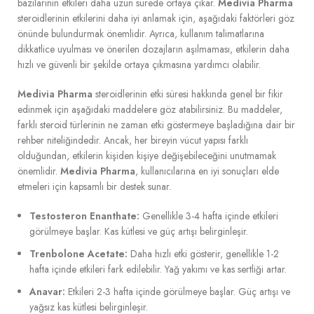
bazılarının etkileri daha uzun sürede ortaya çıkar.
Medivia Pharma
steroidlerinin etkilerini daha iyi anlamak için, aşağıdaki faktörleri göz
önünde bulundurmak önemlidir. Ayrıca, kullanım talimatlarına
dikkatlice uyulması ve önerilen dozajların aşılmaması, etkilerin daha
hızlı ve güvenli bir şekilde ortaya çıkmasına yardımcı olabilir.
Medivia Pharma
steroidlerinin etki süresi hakkında genel bir fikir
edinmek için aşağıdaki maddelere göz atabilirsiniz. Bu maddeler,
farklı steroid türlerinin ne zaman etki göstermeye başladığına dair bir
rehber niteliğindedir. Ancak, her bireyin vücut yapısı farklı
olduğundan, etkilerin kişiden kişiye değişebileceğini unutmamak
önemlidir.
Medivia Pharma
, kullanıcılarına en iyi sonuçları elde
etmeleri için kapsamlı bir destek sunar.
Testosteron Enanthate:
Genellikle 3-4 hafta içinde etkileri
görülmeye başlar. Kas kütlesi ve güç artışı belirginleşir.
Trenbolone Acetate:
Daha hızlı etki gösterir, genellikle 1-2
hafta içinde etkileri fark edilebilir. Yağ yakımı ve kas sertliği artar.
Anavar:
Etkileri 2-3 hafta içinde görülmeye başlar. Güç artışı ve
yağsız kas kütlesi belirginleşir.