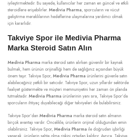
iyileştirmektedir. Bu sayede, kullanıcılar her zaman en güncel ve etkili
steroidlere erişebilirler.
Medivia Pharma
, sporcuların ve vücut
geliştirme meraklılarının hedeflerine ulaşmalarına yardımcı olmak
için kararlıdır.
Takviye Spor ile Medivia Pharma
Marka Steroid Satın Alın
Medivia Pharma
marka steroid satın alırken güvenilir bir kaynak
bulmak, hem ürünün orijinalliği hem de sağlığınız açısından büyük
önem taşır. Takviye Spor,
Medivia Pharma
ürünlerini güvenle satın
alabileceğiniz yetkili bir satıcıdır. Takviye Spor, uzun yıllardır sektörde
faaliyet göstermekte ve müşteri memnuniyetini her zaman ön planda
tutmaktadır.
Medivia Pharma
ürünlerinin yanı sıra, Takviye Spor’da
sporcuların ihtiyaç duyabileceği diğer takviyeleri de bulabilirsiniz.
Takviye Spor’dan
Medivia Pharma
marka steroid satın almanın
birçok avantajı vardır. Öncelikle, ürünlerin orijinal olduğundan emin
olabilirsiniz. Takviye Spor,
Medivia Pharma
ile doğrudan işbirliği
yaparak, ürünlerin sahte olma riskini ortadan kaldırır. Ayrıca, Takviye