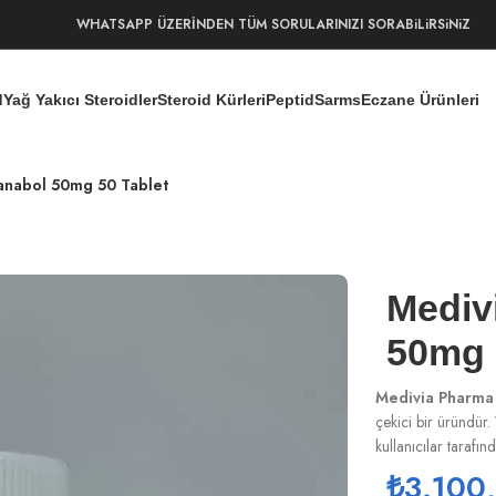
WHATSAPP ÜZERİNDEN TÜM SORULARINIZI SORABiLiRSiNiZ
d
Yağ Yakıcı Steroidler
Steroid Kürleri
Peptid
Sarms
Eczane Ürünleri
anabol 50mg 50 Tablet
Mediv
50mg 
Medivia Pharma
çekici bir üründür.
kullanıcılar tarafı
₺
3.100