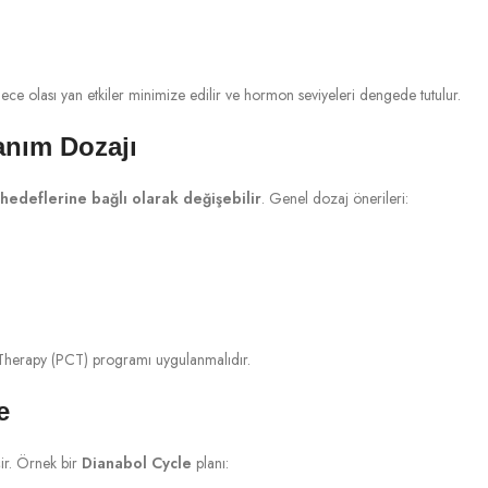
lece olası yan etkiler minimize edilir ve hormon seviyeleri dengede tutulur.
anım Dozajı
hedeflerine bağlı olarak değişebilir
. Genel dozaj önerileri:
 Therapy (PCT) programı uygulanmalıdır.
e
ir. Örnek bir
Dianabol Cycle
planı: