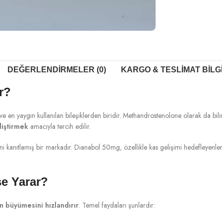
DEĞERLENDIRMELER (0)
KARGO & TESLIMAT BILG
r?
 en yaygın kullanılan bileşiklerden biridir. Methandrostenolone olarak da bil
liştirmek
amacıyla tercih edilir.
ni kanıtlamış bir markadır. Dianabol 50mg, özellikle kas gelişimi hedefleyenler i
e Yarar?
in büyümesini hızlandırır
. Temel faydaları şunlardır: