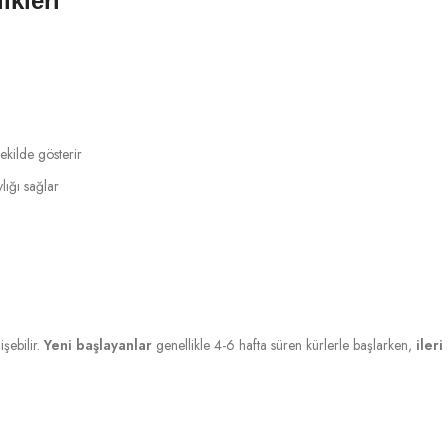
kleri
şekilde gösterir
lığı sağlar
ü
şebilir.
Yeni başlayanlar
genellikle 4-6 hafta süren kürlerle başlarken,
ileri