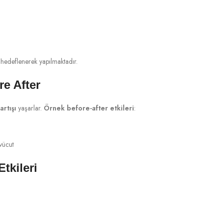
hedeflenerek yapılmaktadır.
e After
artışı
yaşarlar.
Örnek before-after etkileri
:
vücut
tkileri