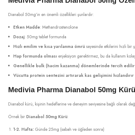
Medivia Pharma Dianabol 50mg Özelli
Dianabol 50mg’in en önemli özellikleri şunlardır:
Etken Madde
: Methandrostenolone
Dozaj
: 50mg tablet formunda
Hızlı emilim ve kısa yarılanma ömrü
sayesinde etkilerini hızlı bir 
Hap formunda olması
enjeksiyon gerektirmez, bu da kullanım kolay
Genellikle bulk (hacim kazanma) dönemlerinde tercih edilir
Vücutta protein sentezini artırarak kas gelişimini hızlandırır
Medivia Pharma Dianabol 50mg Kür
Dianabol kürü, kişinin hedeflerine ve deneyim seviyesine bağlı olarak deği
Örnek bir
Dianabol 50mg Kürü
:
1-2. Hafta:
Günde 25mg (sabah ve öğleden sonra)