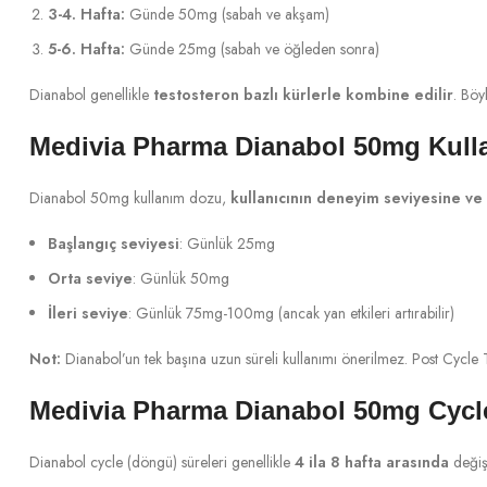
3-4. Hafta:
Günde 50mg (sabah ve akşam)
5-6. Hafta:
Günde 25mg (sabah ve öğleden sonra)
Dianabol genellikle
testosteron bazlı kürlerle kombine edilir
. Böy
Medivia Pharma Dianabol 50mg Kull
Dianabol 50mg kullanım dozu,
kullanıcının deneyim seviyesine ve 
Başlangıç seviyesi
: Günlük 25mg
Orta seviye
: Günlük 50mg
İleri seviye
: Günlük 75mg-100mg (ancak yan etkileri artırabilir)
Not:
Dianabol’un tek başına uzun süreli kullanımı önerilmez. Post Cycle
Medivia Pharma Dianabol 50mg Cycl
Dianabol cycle (döngü) süreleri genellikle
4 ila 8 hafta arasında
değiş