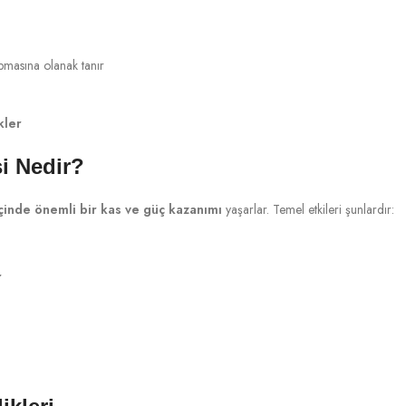
masına olanak tanır
kler
i Nedir?
 içinde önemli bir kas ve güç kazanımı
yaşarlar. Temel etkileri şunlardır:
r