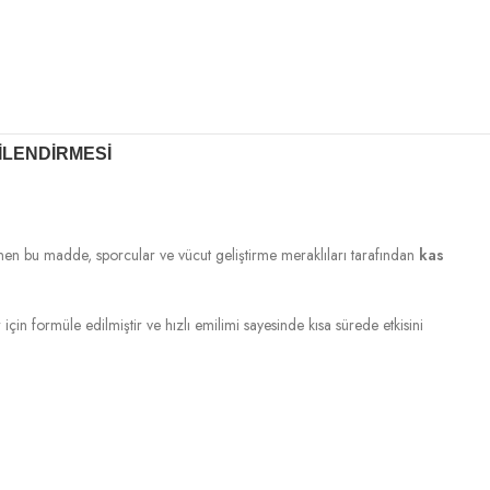
ILENDIRMESI
inen bu madde, sporcular ve vücut geliştirme meraklıları tarafından
kas
çin formüle edilmiştir ve hızlı emilimi sayesinde kısa sürede etkisini