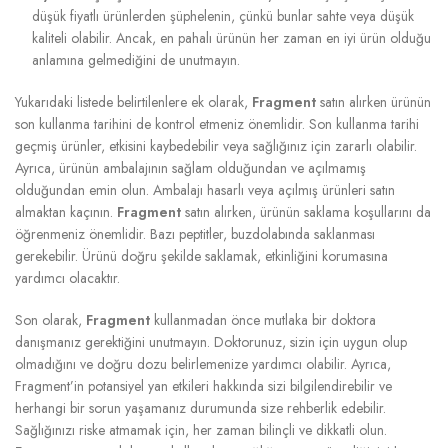
düşük fiyatlı ürünlerden şüphelenin, çünkü bunlar sahte veya düşük
kaliteli olabilir. Ancak, en pahalı ürünün her zaman en iyi ürün olduğu
anlamına gelmediğini de unutmayın.
Yukarıdaki listede belirtilenlere ek olarak,
Fragment
satın alırken ürünün
son kullanma tarihini de kontrol etmeniz önemlidir. Son kullanma tarihi
geçmiş ürünler, etkisini kaybedebilir veya sağlığınız için zararlı olabilir.
Ayrıca, ürünün ambalajının sağlam olduğundan ve açılmamış
olduğundan emin olun. Ambalajı hasarlı veya açılmış ürünleri satın
almaktan kaçının.
Fragment
satın alırken, ürünün saklama koşullarını da
öğrenmeniz önemlidir. Bazı peptitler, buzdolabında saklanması
gerekebilir. Ürünü doğru şekilde saklamak, etkinliğini korumasına
yardımcı olacaktır.
Son olarak,
Fragment
kullanmadan önce mutlaka bir doktora
danışmanız gerektiğini unutmayın. Doktorunuz, sizin için uygun olup
olmadığını ve doğru dozu belirlemenize yardımcı olabilir. Ayrıca,
Fragment’in potansiyel yan etkileri hakkında sizi bilgilendirebilir ve
herhangi bir sorun yaşamanız durumunda size rehberlik edebilir.
Sağlığınızı riske atmamak için, her zaman bilinçli ve dikkatli olun.