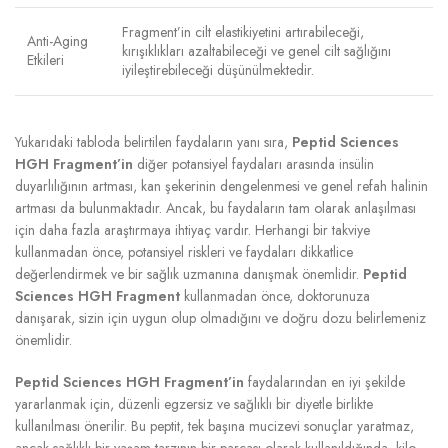
Fragment’in cilt elastikiyetini artırabileceği,
Anti-Aging
kırışıklıkları azaltabileceği ve genel cilt sağlığını
Etkileri
iyileştirebileceği düşünülmektedir.
Yukarıdaki tabloda belirtilen faydaların yanı sıra,
Peptid Sciences
HGH Fragment’in
diğer potansiyel faydaları arasında insülin
duyarlılığının artması, kan şekerinin dengelenmesi ve genel refah halinin
artması da bulunmaktadır. Ancak, bu faydaların tam olarak anlaşılması
için daha fazla araştırmaya ihtiyaç vardır. Herhangi bir takviye
kullanmadan önce, potansiyel riskleri ve faydaları dikkatlice
değerlendirmek ve bir sağlık uzmanına danışmak önemlidir.
Peptid
Sciences HGH Fragment
kullanmadan önce, doktorunuza
danışarak, sizin için uygun olup olmadığını ve doğru dozu belirlemeniz
önemlidir.
Peptid Sciences HGH Fragment’in
faydalarından en iyi şekilde
yararlanmak için, düzenli egzersiz ve sağlıklı bir diyetle birlikte
kullanılması önerilir. Bu peptit, tek başına mucizevi sonuçlar yaratmaz,
ancak sağlıklı bir yaşam tarzının bir parçası olarak kullanıldığında, kilo