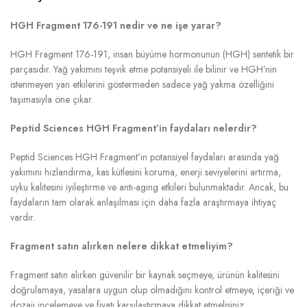
HGH Fragment 176-191 nedir ve ne işe yarar?
HGH Fragment 176-191, insan büyüme hormonunun (HGH) sentetik bir
parçasıdır. Yağ yakımını teşvik etme potansiyeli ile bilinir ve HGH’nin
istenmeyen yan etkilerini göstermeden sadece yağ yakma özelliğini
taşımasıyla öne çıkar.
Peptid Sciences HGH Fragment’in faydaları nelerdir?
Peptid Sciences HGH Fragment’in potansiyel faydaları arasında yağ
yakımını hızlandırma, kas kütlesini koruma, enerji seviyelerini artırma,
uyku kalitesini iyileştirme ve anti-aging etkileri bulunmaktadır. Ancak, bu
faydaların tam olarak anlaşılması için daha fazla araştırmaya ihtiyaç
vardır.
Fragment satın alırken nelere dikkat etmeliyim?
Fragment satın alırken güvenilir bir kaynak seçmeye, ürünün kalitesini
doğrulamaya, yasalara uygun olup olmadığını kontrol etmeye, içeriği ve
dozajı incelemeye ve fiyatı karşılaştırmaya dikkat etmelisiniz.