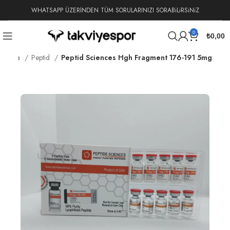
WHATSAPP ÜZERİNDEN TÜM SORULARINIZI SORABiLiRSiNiZ
0
₺
0,00
a Sayfa
Peptid
Peptid Sciences Hgh Fragment 176-191 5mg