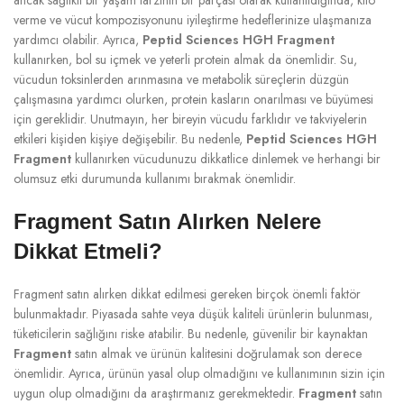
verme ve vücut kompozisyonunu iyileştirme hedeflerinize ulaşmanıza
yardımcı olabilir. Ayrıca,
Peptid Sciences HGH Fragment
kullanırken, bol su içmek ve yeterli protein almak da önemlidir. Su,
vücudun toksinlerden arınmasına ve metabolik süreçlerin düzgün
çalışmasına yardımcı olurken, protein kasların onarılması ve büyümesi
için gereklidir. Unutmayın, her bireyin vücudu farklıdır ve takviyelerin
etkileri kişiden kişiye değişebilir. Bu nedenle,
Peptid Sciences HGH
Fragment
kullanırken vücudunuzu dikkatlice dinlemek ve herhangi bir
olumsuz etki durumunda kullanımı bırakmak önemlidir.
Fragment Satın Alırken Nelere
Dikkat Etmeli?
Fragment satın alırken dikkat edilmesi gereken birçok önemli faktör
bulunmaktadır. Piyasada sahte veya düşük kaliteli ürünlerin bulunması,
tüketicilerin sağlığını riske atabilir. Bu nedenle, güvenilir bir kaynaktan
Fragment
satın almak ve ürünün kalitesini doğrulamak son derece
önemlidir. Ayrıca, ürünün yasal olup olmadığını ve kullanımının sizin için
uygun olup olmadığını da araştırmanız gerekmektedir.
Fragment
satın