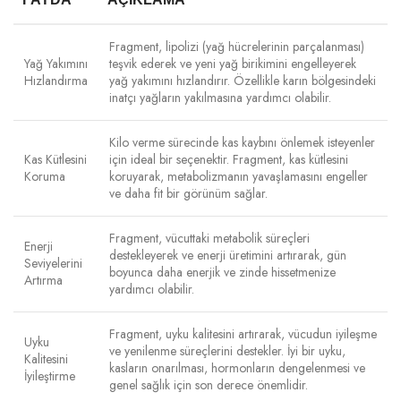
Fragment, lipolizi (yağ hücrelerinin parçalanması)
Yağ Yakımını
teşvik ederek ve yeni yağ birikimini engelleyerek
Hızlandırma
yağ yakımını hızlandırır. Özellikle karın bölgesindeki
inatçı yağların yakılmasına yardımcı olabilir.
Kilo verme sürecinde kas kaybını önlemek isteyenler
Kas Kütlesini
için ideal bir seçenektir. Fragment, kas kütlesini
Koruma
koruyarak, metabolizmanın yavaşlamasını engeller
ve daha fit bir görünüm sağlar.
Fragment, vücuttaki metabolik süreçleri
Enerji
destekleyerek ve enerji üretimini artırarak, gün
Seviyelerini
boyunca daha enerjik ve zinde hissetmenize
Artırma
yardımcı olabilir.
Fragment, uyku kalitesini artırarak, vücudun iyileşme
Uyku
ve yenilenme süreçlerini destekler. İyi bir uyku,
Kalitesini
kasların onarılması, hormonların dengelenmesi ve
İyileştirme
genel sağlık için son derece önemlidir.