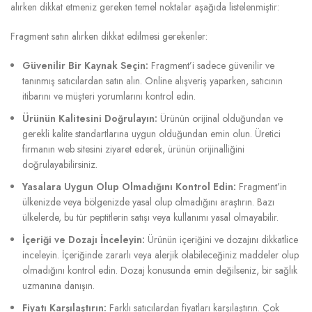
alırken dikkat etmeniz gereken temel noktalar aşağıda listelenmiştir:
Fragment satın alırken dikkat edilmesi gerekenler:
Güvenilir Bir Kaynak Seçin:
Fragment’i sadece güvenilir ve
tanınmış satıcılardan satın alın. Online alışveriş yaparken, satıcının
itibarını ve müşteri yorumlarını kontrol edin.
Ürünün Kalitesini Doğrulayın:
Ürünün orijinal olduğundan ve
gerekli kalite standartlarına uygun olduğundan emin olun. Üretici
firmanın web sitesini ziyaret ederek, ürünün orijinalliğini
doğrulayabilirsiniz.
Yasalara Uygun Olup Olmadığını Kontrol Edin:
Fragment’in
ülkenizde veya bölgenizde yasal olup olmadığını araştırın. Bazı
ülkelerde, bu tür peptitlerin satışı veya kullanımı yasal olmayabilir.
İçeriği ve Dozajı İnceleyin:
Ürünün içeriğini ve dozajını dikkatlice
inceleyin. İçeriğinde zararlı veya alerjik olabileceğiniz maddeler olup
olmadığını kontrol edin. Dozaj konusunda emin değilseniz, bir sağlık
uzmanına danışın.
Fiyatı Karşılaştırın:
Farklı satıcılardan fiyatları karşılaştırın. Çok