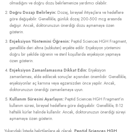
olmadığını ve doğru dozu belirlemenize yardımcı olabilir.
Doğru Dozajı Belirleyin:
Dozaj, bireysel ihtiyaçlara ve hedeflere
göre değişebilir. Genellikle, günlük dozaj 200-500 mcg arasında
değişir. Ancak, doktorunuzun önerdiği dozu aşmamaya özen
gösterin.
Enjeksiyon Yöntemini Öğrenin:
Peptid Sciences HGH Fragment,
genellikle deri altına (subkutan) enjekte edilir. Enjeksiyon yöntemini
doğru bir şekilde öğrenin ve steril koşullarda enjeksiyon yapmaya
özen gösterin.
Enjeksiyon Zamanlamasına Dikkat Edin:
Enjeksiyon
zamanlaması, elde edilecek sonuçlar açısından önemlidir. Genellikle,
enjeksiyonlar aç karnına veya egzersizden önce yapılır. Ancak,
doktorunuzun önerdiği zamanlamaya uyun.
Kullanım Süresini Ayarlayın:
Peptid Sciences HGH Fragment’in
kullanım süresi, bireysel hedeflere göre değişebilir. Genellikle, 8-12
haftalık kürler halinde kullanılır. Ancak, doktorunuzun önerdiği süreyi
aşmamaya özen gösterin.
Yukarıdaki listede belirtilenlere ek olarak,
Peptid Sciences HGH