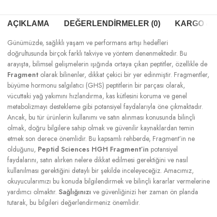
AÇIKLAMA
DEĞERLENDIRMELER (0)
KARGO & T
Günümüzde, sağlıklı yaşam ve performans artışı hedefleri
doğrultusunda birçok farklı takviye ve yöntem denenmektedir. Bu
arayışta, bilimsel gelişmelerin ışığında ortaya çıkan peptitler, özellikle de
Fragment
olarak bilinenler, dikkat çekici bir yer edinmiştir. Fragmentler,
büyüme hormonu salgılatıcı (GHS) peptitlerin bir parçası olarak,
vücuttaki yağ yakımını hızlandırma, kas kütlesini koruma ve genel
metabolizmayı destekleme gibi potansiyel faydalarıyla öne çıkmaktadır.
Ancak, bu tür ürünlerin kullanımı ve satın alınması konusunda bilinçli
olmak, doğru bilgilere sahip olmak ve güvenilir kaynaklardan temin
etmek son derece önemlidir. Bu kapsamlı rehberde, Fragment’in ne
olduğunu,
Peptid Sciences HGH Fragment’in
potansiyel
faydalarını, satın alırken nelere dikkat edilmesi gerektiğini ve nasıl
kullanılması gerektiğini detaylı bir şekilde inceleyeceğiz. Amacımız,
okuyucularımızı bu konuda bilgilendirmek ve bilinçli kararlar vermelerine
yardımcı olmaktır.
Sağlığınızı
ve güvenliğinizi her zaman ön planda
tutarak, bu bilgileri değerlendirmeniz önemlidir.