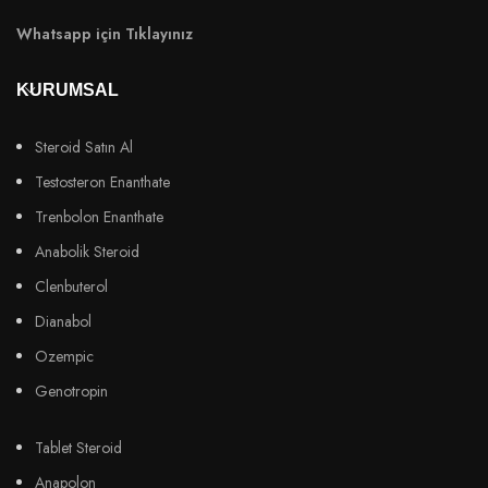
Whatsapp için Tıklayınız
KURUMSAL
Steroid Satın Al
Testosteron Enanthate
Trenbolon Enanthate
Anabolik Steroid
Clenbuterol
Dianabol
Ozempic
Genotropin
Tablet Steroid
Anapolon