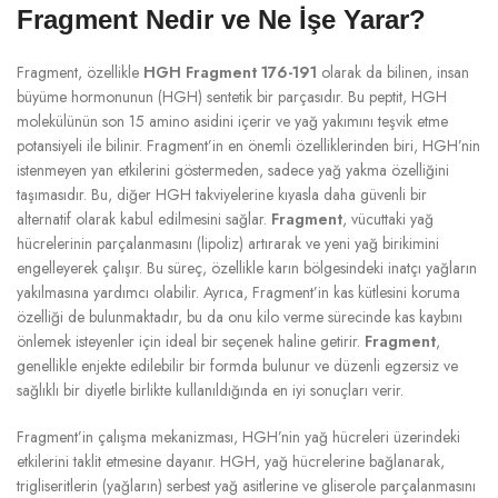
Fragment Nedir ve Ne İşe Yarar?
Fragment, özellikle
HGH Fragment 176-191
olarak da bilinen, insan
büyüme hormonunun (HGH) sentetik bir parçasıdır. Bu peptit, HGH
molekülünün son 15 amino asidini içerir ve yağ yakımını teşvik etme
potansiyeli ile bilinir. Fragment’in en önemli özelliklerinden biri, HGH’nin
istenmeyen yan etkilerini göstermeden, sadece yağ yakma özelliğini
taşımasıdır. Bu, diğer HGH takviyelerine kıyasla daha güvenli bir
alternatif olarak kabul edilmesini sağlar.
Fragment
, vücuttaki yağ
hücrelerinin parçalanmasını (lipoliz) artırarak ve yeni yağ birikimini
engelleyerek çalışır. Bu süreç, özellikle karın bölgesindeki inatçı yağların
yakılmasına yardımcı olabilir. Ayrıca, Fragment’in kas kütlesini koruma
özelliği de bulunmaktadır, bu da onu kilo verme sürecinde kas kaybını
önlemek isteyenler için ideal bir seçenek haline getirir.
Fragment
,
genellikle enjekte edilebilir bir formda bulunur ve düzenli egzersiz ve
sağlıklı bir diyetle birlikte kullanıldığında en iyi sonuçları verir.
Fragment’in çalışma mekanizması, HGH’nin yağ hücreleri üzerindeki
etkilerini taklit etmesine dayanır. HGH, yağ hücrelerine bağlanarak,
trigliseritlerin (yağların) serbest yağ asitlerine ve gliserole parçalanmasını