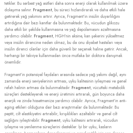
tetikler. Bu serbest yağ asitleri daha sonra enerji olarak kullanılmak üzere
dolaşıma salınır.
Fragment
, bu süreci hızlandırarak ve daha etkili hale
getirerek yağ yakımını artırır. Ayrıca, Fragment’in insülin duyarlılığını
artırdığına dair bazı kanıtlar da bulunmaktadır. Bu, vücudun glikozu
daha etkili bir şekilde kullanmasına ve yağ depolamasını azaltmasına
yardımcı olabilir.
Fragment
, HGH’nin aksine, kan şekerini yükseltmez
veya insülin direncine neden olmaz, bu da onu diyabet hastaları veya
insülin direnci olanlar için daha güvenli bir seçenek haline getirir. Ancak,
herhangi bir takviye kullanmadan önce mutlaka bir doktora danışmak
önemlidir.
Fragment’in potansiyel faydaları arasında sadece yağ yakımı değil, aynı
zamanda enerji seviyelerinin artması, uyku kalitesinin iyileşmesi ve genel
refah halinin artması da bulunmaktadır.
Fragment
, vücuttaki metabolik
süreçleri destekleyerek ve enerji üretimini artırarak, gün boyunca daha
enerjik ve zinde hissetmenize yardımcı olabilir. Ayrıca, Fragment’in anti-
aging etkileri olduğuna dair bazı araştırmalar da bulunmaktadır. Bu
peptit, cilt elastikiyetini artırabilir, kırışıklıkları azaltabilir ve genel cilt
sağlığını iyileştirebilir.
Fragment
, uyku kalitesini artırarak, vücudun
iyileşme ve yenilenme süreçlerini destekler. İyi bir uyku, kasların