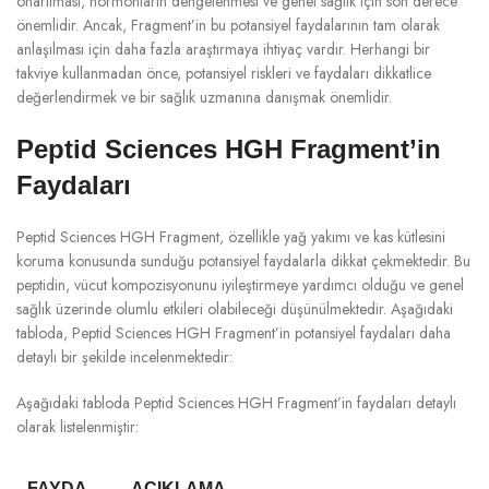
onarılması, hormonların dengelenmesi ve genel sağlık için son derece
önemlidir. Ancak, Fragment’in bu potansiyel faydalarının tam olarak
anlaşılması için daha fazla araştırmaya ihtiyaç vardır. Herhangi bir
takviye kullanmadan önce, potansiyel riskleri ve faydaları dikkatlice
değerlendirmek ve bir sağlık uzmanına danışmak önemlidir.
Peptid Sciences HGH Fragment’in
Faydaları
Peptid Sciences HGH Fragment, özellikle yağ yakımı ve kas kütlesini
koruma konusunda sunduğu potansiyel faydalarla dikkat çekmektedir. Bu
peptidin, vücut kompozisyonunu iyileştirmeye yardımcı olduğu ve genel
sağlık üzerinde olumlu etkileri olabileceği düşünülmektedir. Aşağıdaki
tabloda, Peptid Sciences HGH Fragment’in potansiyel faydaları daha
detaylı bir şekilde incelenmektedir:
Aşağıdaki tabloda Peptid Sciences HGH Fragment’in faydaları detaylı
olarak listelenmiştir:
FAYDA
AÇIKLAMA