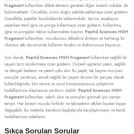
Fragment
kullanırken dikkat etmeniz gereken diğer önemli noktalar da
bulunmaktadır. Öncelikle, ürünü doğru şekilde saklamaya özen gösterin.
Genellikle, peptitler buzdolabında saklanmalıdır. Ayrıca, enjeksiyon
yaparken steril iğne ve şırınga kullanmaya özen gösterin. Kullanılmış
iğne ve şırıngaları tekrar kullanmaktan kaçının.
Peptid Sciences HGH
Fragment
kullanırken, vücudunuzu dikkatlice dinleyin ve herhangi bir
olumsuz etki durumunda kullanımı bırakın ve doktorunuza başvurun.
Son olarak,
Peptid Sciences HGH Fragment
kullanırken sağlıklı bir
yaşam tarzı sürdürmeye özen gösterin. Düzenli egzersiz yapın, sağlıklı
ve dengeli beslenin ve yeterli uyku alın. Bu peptit, tek başına mucizevi
sonuçlar yaratmaz, ancak sağlıklı bir yaşam tarzının bir parçası olarak
kullanıldığında, kilo verme ve vücut kompozisyonunu iyileştirme
hedeflerinize ulaşmanıza yardımcı olabilir.
Peptid Sciences HGH
Fragment
kullanırken, sabırlı olun ve sonuçları görmek için zaman
tanıyın. Her bireyin vücudu farklıdır ve takviyelerin etkileri kişiden kişiye
değişebilir. Bu nedenle, kendinizi başkalarıyla karşılaştırmayın ve kendi
hedeflerinize odaklanın.
Sıkça Sorulan Sorular